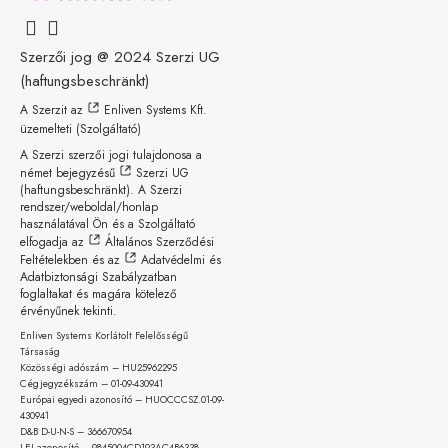
Szerzői jog @ 2024
Szerzi UG
(haftungsbeschränkt)
A Szerzit az
Enliven Systems Kft.
üzemelteti (Szolgáltató)
A Szerzi szerzői jogi tulajdonosa a
német bejegyzésű
Szerzi UG
(haftungsbeschränkt)
. A Szerzi
rendszer/weboldal/honlap
használatával Ön és a Szolgáltató
elfogadja az
Általános Szerződési
Feltételekben
és az
Adatvédelmi és
Adatbiztonsági Szabályzatban
foglaltakat és magára kötelező
érvényűnek tekinti.
Enliven Systems Korlátolt Felelősségű
Társaság
Közösségi adószám – HU25962295
Cégjegyzékszám – 01-09-
430941
Európai egyedi azonosító – HUOCCCSZ.01-09-
430941
D&B D-U-N-S – 366670954
LEI azonosító – 9845004CD193AC4B6338