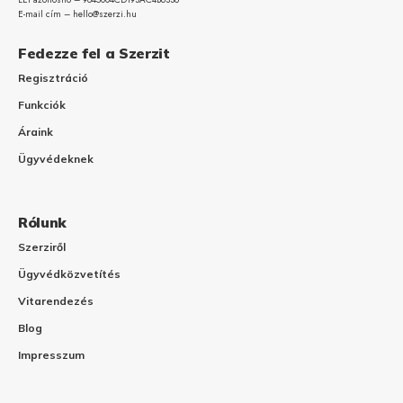
E-mail cím – hello@szerzi.hu
Fedezze fel a Szerzit
Regisztráció
Funkciók
Áraink
Ügyvédeknek
Rólunk
Szerziről
Ügyvédközvetítés
Vitarendezés
Blog
Impresszum