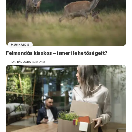
MUNKAJOG
Felmondás kisokos – ismeri lehetőségeit?
DR. PÁL DÓRA
2024-09-26