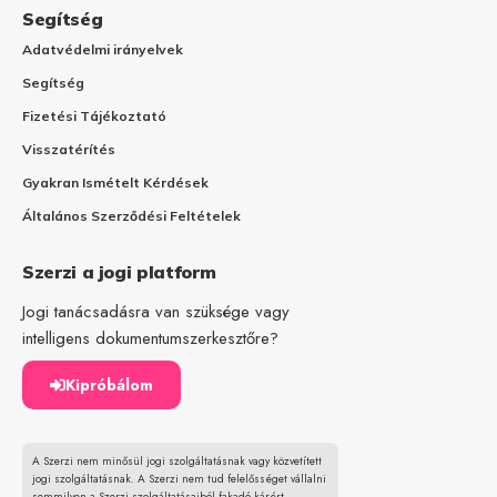
Segítség
Adatvédelmi irányelvek
Segítség
Fizetési Tájékoztató
Visszatérítés
Gyakran Ismételt Kérdések
Általános Szerződési Feltételek
Szerzi a jogi platform
Jogi tanácsadásra van szüksége vagy
intelligens dokumentumszerkesztőre?
Kipróbálom
A Szerzi nem minősül jogi szolgáltatásnak vagy közvetített
jogi szolgáltatásnak. A Szerzi nem tud felelősséget vállalni
semmilyen a Szerzi szolgáltatásaiból fakadó kárért.