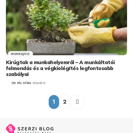
MUNKAJOG
Kirúgtak a munkahelyemről – A munkáltatói
felmondás és a végkielégítés legfontosabb
szabályai
DR. PÁL DÓRA
2024-08-16
1
2