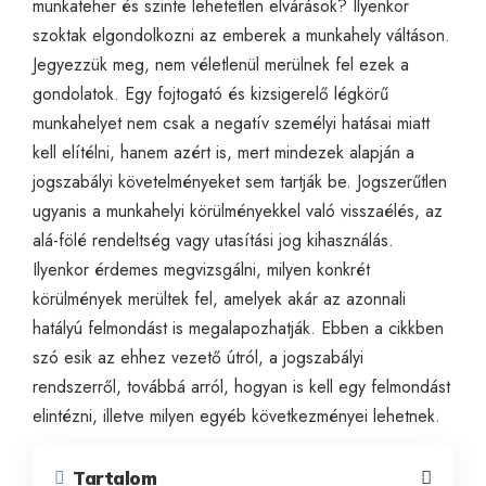
munkateher és szinte lehetetlen elvárások? Ilyenkor
szoktak elgondolkozni az emberek a munkahely váltáson.
Jegyezzük meg, nem véletlenül merülnek fel ezek a
gondolatok. Egy fojtogató és kizsigerelő légkörű
munkahelyet nem csak a negatív személyi hatásai miatt
kell elítélni, hanem azért is, mert mindezek alapján a
jogszabályi követelményeket sem tartják be. Jogszerűtlen
ugyanis a munkahelyi körülményekkel való visszaélés, az
alá-fölé rendeltség vagy utasítási jog kihasználás.
Ilyenkor érdemes megvizsgálni, milyen konkrét
körülmények merültek fel, amelyek akár az azonnali
hatályú felmondást is megalapozhatják. Ebben a cikkben
szó esik az ehhez vezető útról, a jogszabályi
rendszerről, továbbá arról, hogyan is kell egy felmondást
elintézni, illetve milyen egyéb következményei lehetnek.
Tartalom