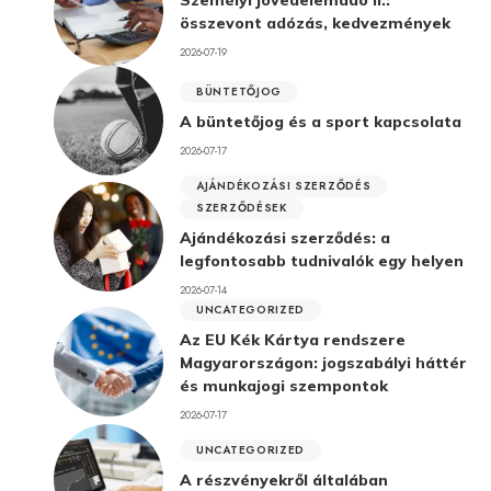
Személyi jövedelemadó II.:
összevont adózás, kedvezmények
2026-07-19
BÜNTETŐJOG
A büntetőjog és a sport kapcsolata
2026-07-17
AJÁNDÉKOZÁSI SZERZŐDÉS
SZERZŐDÉSEK
Ajándékozási szerződés: a
legfontosabb tudnivalók egy helyen
2026-07-14
UNCATEGORIZED
Az EU Kék Kártya rendszere
Magyarországon: jogszabályi háttér
és munkajogi szempontok
2026-07-17
UNCATEGORIZED
A részvényekről általában