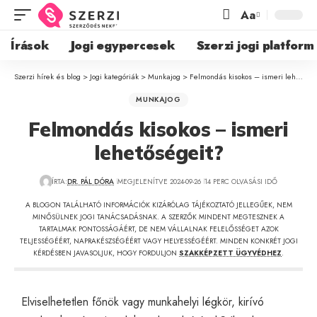
Aa
Írások
Jogi egypercesek
Szerzi jogi platform
Szerzi hírek és blog
>
Jogi kategóriák
>
Munkajog
>
Felmondás kisokos – ismeri lehetőségeit?
MUNKAJOG
Felmondás kisokos – ismeri
lehetőségeit?
ÍRTA:
DR. PÁL DÓRA
MEGJELENÍTVE 2024-09-26
14 PERC OLVASÁSI IDŐ
A BLOGON TALÁLHATÓ INFORMÁCIÓK KIZÁRÓLAG TÁJÉKOZTATÓ JELLEGŰEK, NEM
MINŐSÜLNEK JOGI TANÁCSADÁSNAK. A SZERZŐK MINDENT MEGTESZNEK A
TARTALMAK PONTOSSÁGÁÉRT, DE NEM VÁLLALNAK FELELŐSSÉGET AZOK
TELJESSÉGÉÉRT, NAPRAKÉSZSÉGÉÉRT VAGY HELYESSÉGÉÉRT. MINDEN KONKRÉT JOGI
KÉRDÉSBEN JAVASOLJUK, HOGY FORDULJON
SZAKKÉPZETT ÜGYVÉDHEZ
.
Elviselhetetlen főnök vagy munkahelyi légkör, kirívó