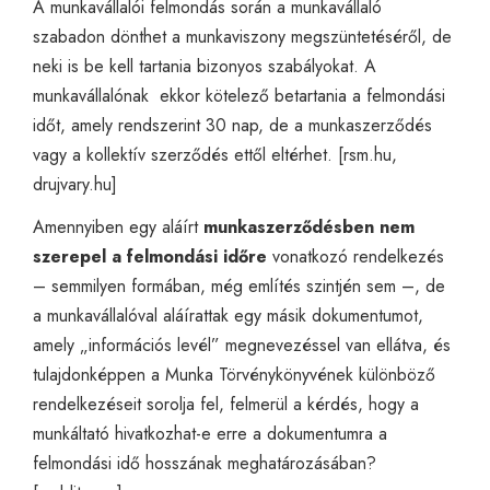
A munkavállalói felmondás során a munkavállaló
szabadon dönthet a munkaviszony megszüntetéséről, de
neki is be kell tartania bizonyos szabályokat. A
munkavállalónak ekkor kötelező betartania a felmondási
időt, amely rendszerint 30 nap, de a munkaszerződés
vagy a kollektív szerződés ettől eltérhet. [
rsm.hu
,
drujvary.hu
]
Amennyiben egy aláírt
munkaszerződésben nem
szerepel a felmondási időre
vonatkozó rendelkezés
– semmilyen formában, még említés szintjén sem –, de
a munkavállalóval aláírattak egy másik dokumentumot,
amely „információs levél” megnevezéssel van ellátva, és
tulajdonképpen a Munka Törvénykönyvének különböző
rendelkezéseit sorolja fel, felmerül a kérdés, hogy a
munkáltató hivatkozhat-e erre a dokumentumra a
felmondási idő hosszának meghatározásában?