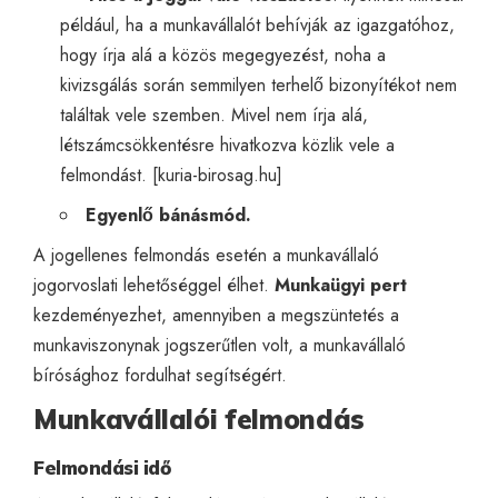
például, ha a munkavállalót behívják az igazgatóhoz,
hogy írja alá a közös megegyezést, noha a
kivizsgálás során semmilyen terhelő bizonyítékot nem
találtak vele szemben. Mivel nem írja alá,
létszámcsökkentésre hivatkozva közlik vele a
felmondást. [
kuria-birosag.hu
]
Egyenlő bánásmód.
A jogellenes felmondás esetén a munkavállaló
jogorvoslati lehetőséggel élhet.
Munkaügyi pert
kezdeményezhet, amennyiben a megszüntetés a
munkaviszonynak jogszerűtlen volt, a munkavállaló
bírósághoz fordulhat segítségért.
Munkavállalói felmondás
Felmondási idő