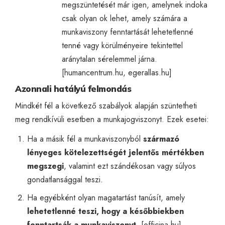
megszüntetését már igen, amelynek indoka
csak olyan ok lehet, amely számára a
munkaviszony fenntartását lehetetlenné
tenné vagy körülményeire tekintettel
aránytalan sérelemmel járna.
[
humancentrum.hu
,
egerallas.hu
]
Azonnali hatályú felmondás
Mindkét fél a következő szabályok alapján szüntetheti
meg rendkívüli esetben a munkajogviszonyt. Ezek esetei:
Ha a másik fél a munkaviszonyból
származó
lényeges kötelezettségét jelentős mértékben
megszegi
, valamint ezt szándékosan vagy súlyos
gondatlansággal teszi.
Ha egyébként olyan magatartást tanúsít, amely
lehetetlenné teszi, hogy a későbbiekben
fenntartsák a munkaviszonyt
. [
officina.hu
]