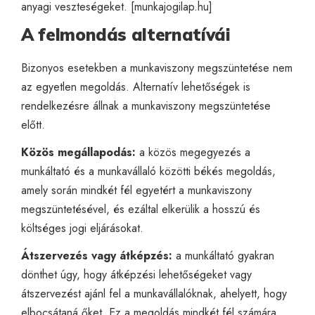
anyagi veszteségeket. [
munkajogilap.hu
]
A felmondás alternatívái
Bizonyos esetekben a munkaviszony megszüntetése nem
az egyetlen megoldás. Alternatív lehetőségek is
rendelkezésre állnak a munkaviszony megszüntetése
előtt.
Közös megállapodás:
a közös megegyezés a
munkáltató és a munkavállaló közötti békés megoldás,
amely során mindkét fél egyetért a munkaviszony
megszüntetésével, és ezáltal elkerülik a hosszú és
költséges jogi eljárásokat.
Átszervezés vagy átképzés:
a munkáltató gyakran
dönthet úgy, hogy átképzési lehetőségeket vagy
átszervezést ajánl fel a munkavállalóknak, ahelyett, hogy
elbocsátaná őket. Ez a megoldás mindkét fél számára