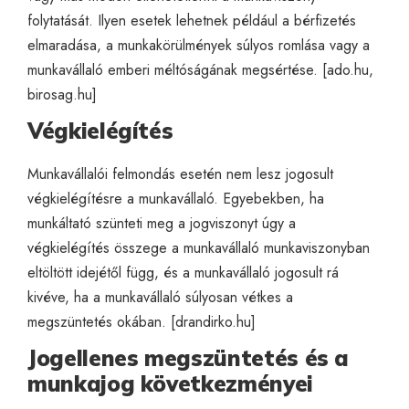
folytatását. Ilyen esetek lehetnek például a bérfizetés
elmaradása, a munkakörülmények súlyos romlása vagy a
munkavállaló emberi méltóságának megsértése. [
ado.hu
,
birosag.hu
]
Végkielégítés
Munkavállalói felmondás esetén nem lesz jogosult
végkielégítésre a munkavállaló. Egyebekben, ha
munkáltató szünteti meg a jogviszonyt úgy a
végkielégítés összege a munkavállaló munkaviszonyban
eltöltött idejétől függ, és a munkavállaló jogosult rá
kivéve, ha a munkavállaló súlyosan vétkes a
megszüntetés okában. [
drandirko.hu
]
Jogellenes megszüntetés és a
munkajog következményei