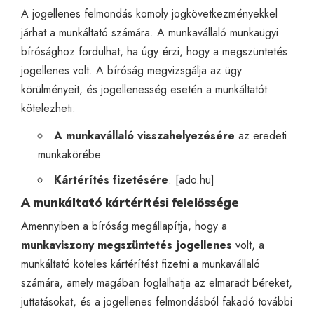
A jogellenes felmondás komoly jogkövetkezményekkel
járhat a munkáltató számára. A munkavállaló munkaügyi
bírósághoz fordulhat, ha úgy érzi, hogy a megszüntetés
jogellenes volt. A bíróság megvizsgálja az ügy
körülményeit, és jogellenesség esetén a munkáltatót
kötelezheti:
A munkavállaló visszahelyezésére
az eredeti
munkakörébe.
Kártérítés fizetésére
. [
ado.hu
]
A munkáltató kártérítési felelőssége
Amennyiben a bíróság megállapítja, hogy a
munkaviszony
megszüntetés jogellenes
volt, a
munkáltató köteles kártérítést fizetni a munkavállaló
számára, amely magában foglalhatja az elmaradt béreket,
juttatásokat, és a jogellenes felmondásból fakadó további