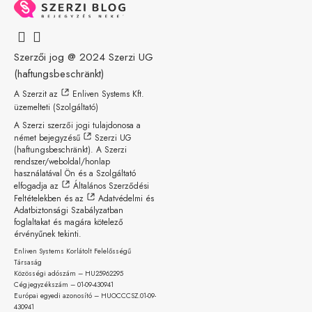
Szerzői jog @ 2024
Szerzi UG
(haftungsbeschränkt)
A Szerzit az
Enliven Systems Kft.
üzemelteti (Szolgáltató)
A Szerzi szerzői jogi tulajdonosa a
német bejegyzésű
Szerzi UG
(haftungsbeschränkt)
. A Szerzi
rendszer/weboldal/honlap
használatával Ön és a Szolgáltató
elfogadja az
Általános Szerződési
Feltételekben
és az
Adatvédelmi és
Adatbiztonsági Szabályzatban
foglaltakat és magára kötelező
érvényűnek tekinti.
Enliven Systems Korlátolt Felelősségű
Társaság
Közösségi adószám – HU25962295
Cégjegyzékszám – 01-09-
430941
Európai egyedi azonosító – HUOCCCSZ.01-09-
430941