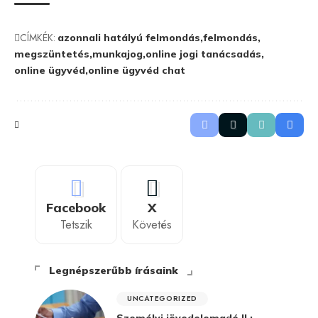
CÍMKÉK:
azonnali hatályú felmondás
felmondás
megszüntetés
munkajog
online jogi tanácsadás
online ügyvéd
online ügyvéd chat
Facebook
X
Tetszik
Követés
Legnépszerűbb írásaink
UNCATEGORIZED