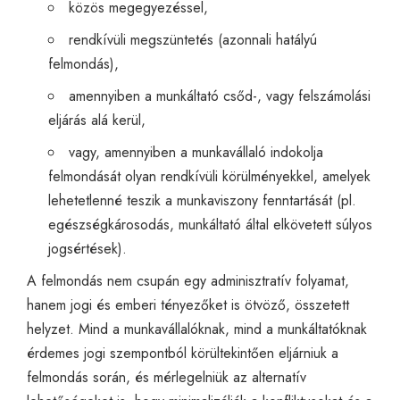
közös megegyezéssel,
rendkívüli megszüntetés (azonnali hatályú
felmondás),
amennyiben a munkáltató csőd-, vagy felszámolási
eljárás alá kerül,
vagy, amennyiben a munkavállaló indokolja
felmondását olyan rendkívüli körülményekkel, amelyek
lehetetlenné teszik a munkaviszony fenntartását (pl.
egészségkárosodás, munkáltató által elkövetett súlyos
jogsértések).
A felmondás nem csupán egy adminisztratív folyamat,
hanem jogi és emberi tényezőket is ötvöző, összetett
helyzet. Mind a munkavállalóknak, mind a munkáltatóknak
érdemes jogi szempontból körültekintően eljárniuk a
felmondás során, és mérlegelniük az alternatív