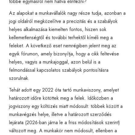
többé egymásról nem hallva elintézni?
Az alapokat a munkavállalók nagy része tudja, azonban a
jogi oldalról megközelítve a precizitás és a szabályok
helyes alkalmazása kiemelten fontos, hiszen sok
kellemetlenségtől és további terhektől kíméli meg a
feleket. A következő eset nemrégiben jelent meg az
egyik fórumon, amely bizonyítja, hogy a cikk feltevése
helyes, vagyis a munkajoggal, azon belül is a
felmondással kapcsolatos szabályok pontosításra
szorulnak.
Tehát adott egy 2022 óta tartó munkaviszony, amelyet
határozott időre kötöttek meg a felek. Időközben a
jogviszony egy költözés miatt módosult: többek között a
munkavégzés helye, illetve a határozott szerződés
lejárata (2026-ban járna le a friss módosítások szerint)
változott meg. A munkakör nem módosult, ellenben a