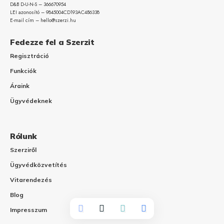
D&B D-U-N-S – 366670954
LEI azonosító – 9845004CD193AC4B6338
E-mail cím – hello@szerzi.hu
Fedezze fel a Szerzit
Regisztráció
Funkciók
Áraink
Ügyvédeknek
Rólunk
Szerziről
Ügyvédközvetítés
Vitarendezés
Blog
Impresszum