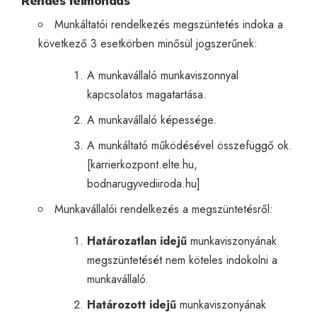
Rendes felmondás
Munkáltatói rendelkezés megszüntetés indoka a
következő 3 esetkörben minősül jogszerűnek:
A munkavállaló munkaviszonnyal
kapcsolatos magatartása.
A munkavállaló képessége.
A munkáltató működésével összefüggő ok.
[
karrierkozpont.elte.hu
,
bodnarugyvediiroda.hu
]
Munkavállalói rendelkezés a megszüntetésről:
Határozatlan idejű
munkaviszonyának
megszüntetését nem köteles indokolni a
munkavállaló.
Határozott idejű
munkaviszonyának