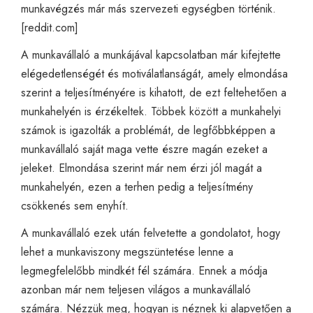
munkavégzés már más szervezeti egységben történik.
[
reddit.com
]
A munkavállaló a munkájával kapcsolatban már kifejtette
elégedetlenségét és motiválatlanságát, amely elmondása
szerint a teljesítményére is kihatott, de ezt feltehetően a
munkahelyén is érzékeltek. Többek között a munkahelyi
számok is igazolták a problémát, de legfőbbképpen a
munkavállaló saját maga vette észre magán ezeket a
jeleket. Elmondása szerint már nem érzi jól magát a
munkahelyén, ezen a terhen pedig a teljesítmény
csökkenés sem enyhít.
A munkavállaló ezek után felvetette a gondolatot, hogy
lehet a munkaviszony megszüntetése lenne a
legmegfelelőbb mindkét fél számára. Ennek a módja
azonban már nem teljesen világos a munkavállaló
számára. Nézzük meg, hogyan is néznek ki alapvetően a