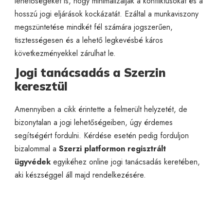
lehetőségeket is, hogy minimalizálják a konfliktusokat és a
hosszú jogi eljárások kockázatát. Ezáltal a munkaviszony
megszüntetése mindkét fél számára jogszerűen,
tisztességesen és a lehető legkevésbé káros
következményekkel zárulhat le.
Jogi tanácsadás a Szerzin
keresztül
Amennyiben a cikk érintette a felmerült helyzetét, de
bizonytalan a jogi lehetőségeiben, úgy érdemes
segítségért fordulni. Kérdése esetén pedig forduljon
bizalommal a
Szerzi platformon regisztrált
ügyvédek
egyikéhez
online jogi tanácsadás
keretében,
aki készséggel áll majd rendelkezésére.