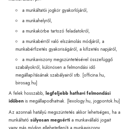
a munkáltatói jogkör gyakorlójáról,
a munkahelyről,
a munkakörbe tartozó feladatokról,
a munkabérről való elszámolás módjáról, a
munkabérfizetés gyakoriságáról, a kifizetés napjáról,
a munkaviszony megszüntetésével összefüggő
szabályokról, különösen a felmondási idő
megállapításának szabályairól stb. [
officina.hu
,
birosag.hu
]
A felek hosszabb,
legfeljebb hathavi felmondási
időben
is megállapodhatnak. [
lexology.hu
,
jogpontok.hu
]
Az azonnali hatályú megszüntetés akkor lehetséges, ha a
munkáltató
súlyosan megsérti
a munkavállaló jogait
vagy más módon ellehetetleníti a munkaviszony