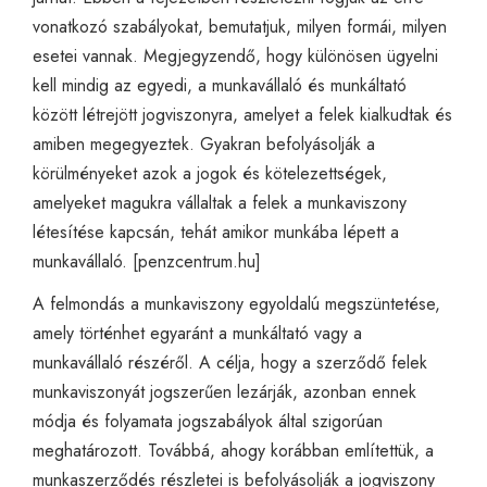
vonatkozó szabályokat, bemutatjuk, milyen formái, milyen
esetei vannak. Megjegyzendő, hogy különösen ügyelni
kell mindig az egyedi, a munkavállaló és munkáltató
között létrejött jogviszonyra, amelyet a felek kialkudtak és
amiben megegyeztek. Gyakran befolyásolják a
körülményeket azok a jogok és kötelezettségek,
amelyeket magukra vállaltak a felek a munkaviszony
létesítése kapcsán, tehát amikor munkába lépett a
munkavállaló. [
penzcentrum.hu
]
A felmondás a munkaviszony egyoldalú megszüntetése,
amely történhet egyaránt a munkáltató vagy a
munkavállaló részéről. A célja, hogy a szerződő felek
munkaviszonyát jogszerűen lezárják, azonban ennek
módja és folyamata jogszabályok által szigorúan
meghatározott. Továbbá, ahogy korábban említettük, a
munkaszerződés részletei is befolyásolják a jogviszony