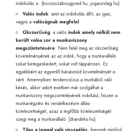
indokolás is. [
kocsisszabougyved.hu
,
jogaszvilag.hu
]
Valós indok
: amit az indokolás állít, az igaz,
vagyis a
valóságnak megfelel
.
Okszerűség
: a valós
indok amely nélkül nem
került volna sor a munkaviszony
megszüntetésére
. Nem felel meg az okszerűség
követelményének az az indok, hogy a munkavállaló
sokat betegeskedett, sokat volt táppénzen. Ez
egyébként az egyenlő bánásmód követelményét is
sérti. Amennyiben tendenciózus a munkából való
késés, akkor adott esetben már szolgálhat a
munkaviszony megszüntetésének indokául, hiszen a
munkavégzési és rendelkezésre állási
kötelezettségét, azaz a legfőbb kötelezettségét
szegi meg a munkavállaló. [
drandirko.hu
]
Tilos a joggal való visszaélés
: ilyennek minősül