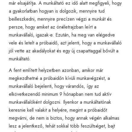
már elsajátítja. A munkáltató ez idő alatt megfigyeli, hogy
a gyakorlatban hogyan is dolgozik, mennyire tud
beilleszkedni, mennyire precízen végzi a munkát és
persze, hogy amiket az önéletrajzban leírt a
munkavállaló, igazak-e. Ezután, ha meg van elégedve
vele és letelt a próbaidő, azt jelenti, hogy a munkavállaló
jól vette az akadályokat és egy új csapattaggal bővült a
munkáltató.
A fent említett helyzetben azonban, amikor már
megkezdhetné a próbaidőn kívüli munkavégzést, a
munkavállaló bejelenti, hogy várandós, így az
elkövetkezendő minimum 9 hónapban nem tud aktív
munkavállalóként dolgozni. Ilyenkor a munkáltatónak
keresnie kell valakit a helyére, megint a próbaidőt
megvárni, de nem is biztos, hogy annak végén alkalmas
lesz a jelentkező, tehát sokkal több feszültséget, bajt