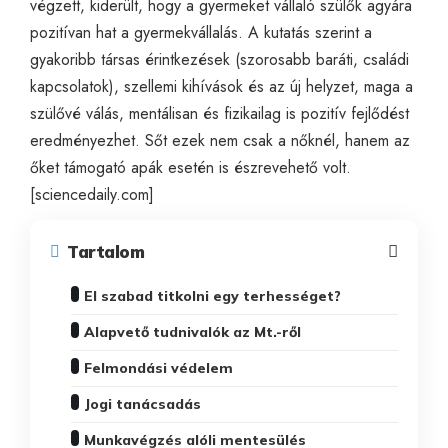
végzett, kiderült, hogy a gyermeket vállaló szülők agyára
pozitívan hat a gyermekvállalás. A kutatás szerint a
gyakoribb társas érintkezések (szorosabb baráti, családi
kapcsolatok), szellemi kihívások és az új helyzet, maga a
szülővé válás, mentálisan és fizikailag is pozitív fejlődést
eredményezhet. Sőt ezek nem csak a nőknél, hanem az
őket támogató apák esetén is észrevehető volt.
[
sciencedaily.com
]
Tartalom
El szabad titkolni egy terhességet?
Alapvető tudnivalók az Mt.-ről
Felmondási védelem
Jogi tanácsadás
Munkavégzés alóli mentesülés