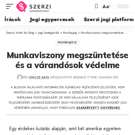
Aa
Írások
Jogi egypercesek
Szerzi jogi platform
Szerzi hírek és blog
>
Jogi kategóriák
>
Munkajog
>
Munkaviszony megszüntetése és a várandósok védelme
MUNKAJOG
Munkaviszony megszüntetése
és a várandósok védelme
ÍRTA:
VINCZE KATA
MEGJELENÍTVE 2025-04-10
11 PERC OLVASÁSI IDŐ
A BLOGON TALÁLHATÓ INFORMÁCIÓK KIZÁRÓLAG TÁJÉKOZTATÓ JELLEGŰEK, NEM
MINŐSÜLNEK JOGI TANÁCSADÁSNAK. A SZERZŐK MINDENT MEGTESZNEK A
TARTALMAK PONTOSSÁGÁÉRT, DE NEM VÁLLALNAK FELELŐSSÉGET AZOK
TELJESSÉGÉÉRT, NAPRAKÉSZSÉGÉÉRT VAGY HELYESSÉGÉÉRT. MINDEN KONKRÉT JOGI
KÉRDÉSBEN JAVASOLJUK, HOGY FORDULJON
SZAKKÉPZETT ÜGYVÉDHEZ
.
Egy érdekes kutatás alapján, amit két amerikai egyetem