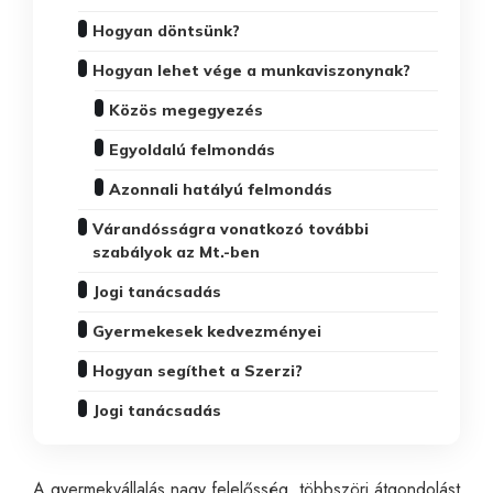
Hogyan döntsünk?
Hogyan lehet vége a munkaviszonynak?
Közös megegyezés
Egyoldalú felmondás
Azonnali hatályú felmondás
Várandósságra vonatkozó további
szabályok az Mt.-ben
Jogi tanácsadás
Gyermekesek kedvezményei
Hogyan segíthet a Szerzi?
Jogi tanácsadás
A gyermekvállalás nagy felelősség, többszöri átgondolást