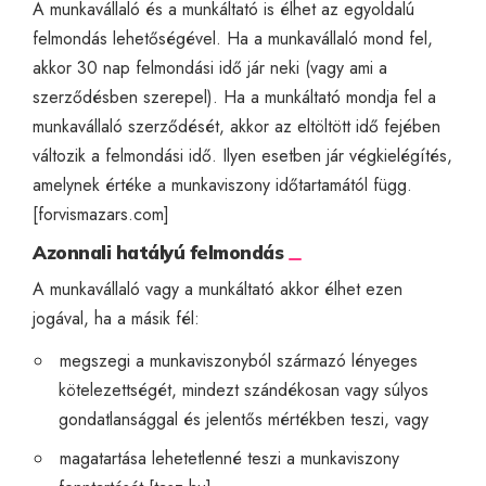
A munkavállaló és a munkáltató is élhet az egyoldalú
felmondás lehetőségével. Ha a munkavállaló mond fel,
akkor 30 nap felmondási idő jár neki (vagy ami a
szerződésben szerepel). Ha a munkáltató mondja fel a
munkavállaló szerződését, akkor az eltöltött idő fejében
változik a felmondási idő. Ilyen esetben jár végkielégítés,
amelynek értéke a munkaviszony időtartamától függ.
[
forvismazars.com
]
Azonnali hatályú felmondás
A munkavállaló vagy a munkáltató akkor élhet ezen
jogával, ha a másik fél:
megszegi a munkaviszonyból származó lényeges
kötelezettségét, mindezt szándékosan vagy súlyos
gondatlansággal és jelentős mértékben teszi, vagy
magatartása lehetetlenné teszi a munkaviszony