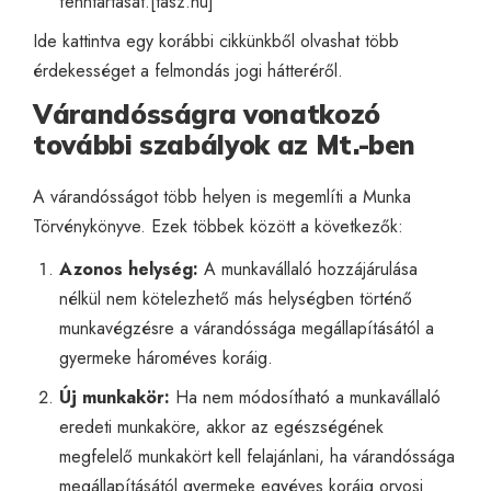
fenntartását.[
tasz.hu
]
Ide
kattintva egy korábbi cikkünkből olvashat több
érdekességet a felmondás jogi hátteréről.
Várandósságra vonatkozó
további szabályok az Mt.-ben
A várandósságot több helyen is megemlíti a Munka
Törvénykönyve. Ezek többek között a következők:
Azonos helység:
A munkavállaló hozzájárulása
nélkül nem kötelezhető más helységben történő
munkavégzésre a várandóssága megállapításától a
gyermeke hároméves koráig.
Új munkakör:
Ha nem módosítható a munkavállaló
eredeti munkaköre, akkor az egészségének
megfelelő munkakört kell felajánlani, ha várandóssága
megállapításától gyermeke egyéves koráig orvosi