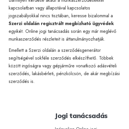
Bármilyen kérdése akadt a munkaszerződésekkel
kapcsolatban vagy állapotával kapcsolatos
jogszabályokkal nincs tisztában, keresse bizalommal a
Szerzi oldalán regisztrált megbízható ügyvédek
egyikét.
Online jogi tanácsadás
során egy már meglévő
munkaszerződés részleteit is áttanulmányozhatják.
Emellett a Szerzi oldalán a
szerződésgenerátor
segítségével sokféle szerződés elkészíthető. Többek
között ingóságra vagy gépjárműre vonatkozó adásvételi
szerződés, lakásbérleti, pénzkölcsön, de akár megbízási
szerződés is.
Jogi tanácsadás