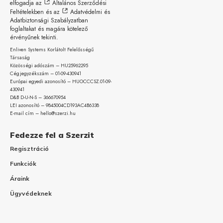
elfogadja az
Általános Szerződési
Feltételekben
és az
Adatvédelmi és
Adatbiztonsági Szabályzatban
foglaltakat és magára kötelező
érvényűnek tekinti.
Enliven Systems Korlátolt Felelősségű
Társaság
Közösségi adószám – HU25962295
Cégjegyzékszám – 01-09-
430941
Európai egyedi azonosító – HUOCCCSZ.01-09-
430941
D&B D-U-N-S – 366670954
LEI azonosító – 9845004CD193AC4B6338
E-mail cím – hello@szerzi.hu
Fedezze fel a Szerzit
Regisztráció
Funkciók
Áraink
Ügyvédeknek