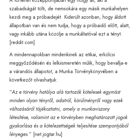
A történet középpontjában egy hölgy áll, aki a
szabadságát tölti, de nemsokára egy másik munkahelyen
kezdi meg a próbaidejét. Kiderült azonban, hogy áldott
állapotban van és nem tudja, hogy a próbaidő előtt, alatt,
vagy inkább utána közölje a munkáltatóval ezt a tényt.
[
reddit.com
]
A mindennapokban mindenkinek az etikai, erkölcsi
meggyőződésén és lelkiismeretén múlik, hogy bevallja-e
a várandós állapotot, a Munka Törvénykönyvében a
következőt olvashatjuk:
“
Az e törvény hatálya alá tartozók kötelesek egymást
minden olyan tényről, adatról, körülményről vagy ezek
változásáról tájékoztatni, amely a munkaviszony
létesítése, valamint az e törvényben meghatározott jogok
gyakorlása és a kötelezettségek teljesítése szempontjából
lényeges
.” [
net.jogtar.hu
]