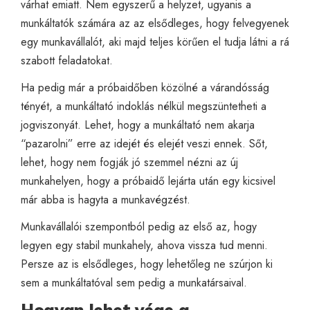
várhat emiatt. Nem egyszerű a helyzet, ugyanis a
munkáltatók számára az az elsődleges, hogy felvegyenek
egy munkavállalót, aki majd teljes körűen el tudja látni a rá
szabott feladatokat.
Ha pedig már a próbaidőben közölné a várandósság
tényét, a munkáltató indoklás nélkül megszüntetheti a
jogviszonyát. Lehet, hogy a munkáltató nem akarja
“pazarolni” erre az idejét és elejét veszi ennek. Sőt,
lehet, hogy nem fogják jó szemmel nézni az új
munkahelyen, hogy a próbaidő lejárta után egy kicsivel
már abba is hagyta a munkavégzést.
Munkavállalói szempontból pedig az első az, hogy
legyen egy stabil munkahely, ahova vissza tud menni.
Persze az is elsődleges, hogy lehetőleg ne szúrjon ki
sem a munkáltatóval sem pedig a munkatársaival.
Hogyan lehet vége a