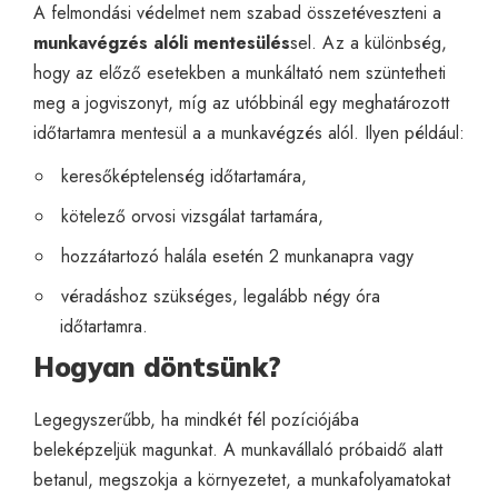
A felmondási védelmet nem szabad összetéveszteni a
munkavégzés alóli mentesülés
sel. Az a különbség,
hogy az előző esetekben a munkáltató nem szüntetheti
meg a jogviszonyt, míg az utóbbinál egy meghatározott
időtartamra mentesül a a munkavégzés alól. Ilyen például:
keresőképtelenség időtartamára,
kötelező orvosi vizsgálat tartamára,
hozzátartozó halála esetén 2 munkanapra vagy
véradáshoz szükséges, legalább négy óra
időtartamra.
Hogyan döntsünk?
Legegyszerűbb, ha mindkét fél pozíciójába
beleképzeljük magunkat. A munkavállaló próbaidő alatt
betanul, megszokja a környezetet, a munkafolyamatokat