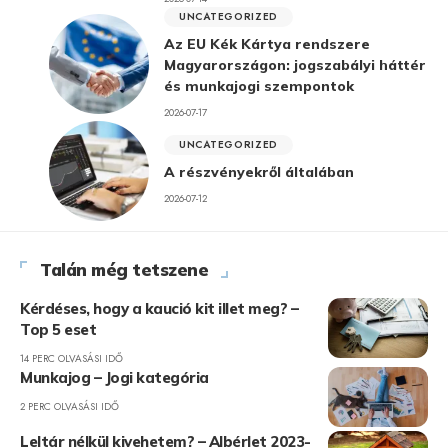
UNCATEGORIZED
Az EU Kék Kártya rendszere
Magyarországon: jogszabályi háttér
és munkajogi szempontok
2026-07-17
UNCATEGORIZED
A részvényekről általában
2026-07-12
Talán még tetszene
Kérdéses, hogy a kaució kit illet meg? –
Top 5 eset
14 PERC OLVASÁSI IDŐ
Munkajog – Jogi kategória
2 PERC OLVASÁSI IDŐ
Leltár nélkül kivehetem? – Albérlet 2023-