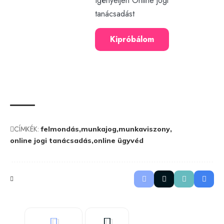
Igényeljen Online jogi
tanácsadást
Kipróbálom
CÍMKÉK:
felmondás
munkajog
munkaviszony
online jogi tanácsadás
online ügyvéd