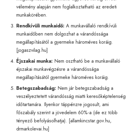
vélemény alapján nem foglalkoztatható az eredeti
munkakörében.
Rendkívüli munkaidő:
A munkavállaló rendkívüli
munkaidőben nem dolgozhat a várandóssága
megállapításától a gyermeke hároméves koráig.
[
jogaszvilag.hu
]
Éjszakai munka:
Nem osztható be a munkavállaló
éjszakai munkavégzésre a várandóssága
megállapításától gyermeke hároméves koráig.
Betegszabadság:
Nem jár betegszabadság a
veszélyeztetett várandósság miatti keresőképtelenség
időtartamára. Ilyenkor táppénzre jogosult, ami
főszabály szerint a jövedelem 60%-a (de ez több
tényező befolyásolhatja). [
allamkincstar.gov.hu
,
drmarkolevai.hu
]