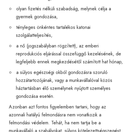
olyan fizetés nélküli szabadság, melynek célja a
gyermek gondozása,
tényleges önkéntes tartalékos katonai
szolgálatteljesítés,
a nő (jogszabályban rögzített), az emberi
reprodukciós eljárással összefüggő kezelésének, de
legfeljebb ennek megkezdésétől számított hat hónap,
a súlyos egészségi okból gondozásra szoruló
hozzátartozójának, vagy a munkavállalóval közös
háztartásban élő személynek nyújtott személyes
gondozása esetén.
Azonban azt fontos figyelemben tartani, hogy az
azonnali hatályú felmondásra nem vonatkozik a
felmondási védelem. Tehát, ha nem tartja be a
munkavállaló a szabályokat, súlyos kötelezettségszegést