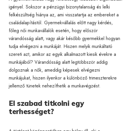
igényel. Sokszor a pénzügyi bizonytalanság és lelki
felkészültség hiánya az, ami visszatartja az embereket a
családalapítástól. Gyermekvállalás előtt nagy kérdés,
főleg női munkavállalók esetén, hogy először
várandósság alatt, vagy akár később gyermekkel hogyan
tudja elvégezni a munkáját. Hiszen melyik munkáltató
szereti azt, amikor az egyik alkalmazott kiesik évekre a
munkájából? Várandósság alatt legtöbbször addig
dolgoznak a nők, ameddig képesek elvégezni
munkájukat, hiszen ilyenkor a különböző trimeszterekre
jellemző tünetek nehezíthetik a munkavégzést.
El szabad titkolni egy
terhességet?