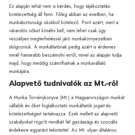
Ez alapján tehát nem is kérdés, hogy tájékoztatási
kötelezettség áll fenn. Főleg abban az esetben, ha
munkabiztonsági okokból kötelező. Pont azért, mert a
várandós nőket kímélni kell, nem lehet csak úgy
veszélyes megterheléssel járó munkakörnyezetben
dolgozniuk. A munkáltatónak pedig azért is érdemes
minél hamarabb beszámolni erről, mivel az alapján tudja
majd, hogy meddig számíthatnak a munkavállaló
munkájára.
Alapvető tudnivalók az Mt.-ről
A Munka Törvénykönyve (Mt.) a Magyarországon munkát
vállalók és őket foglalkoztató munkáltatók jogait és
kötelezettségeit tartalmazza. Ezek mellett az alapvető
szabályokat rögzíti mindkét fél gazdasági és szociális
érdekeire egyaránt tekintettel. Az Mt. olyan általános