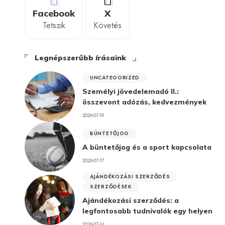
Facebook
X
Tetszik
Követés
Legnépszerűbb írásaink
UNCATEGORIZED
Személyi jövedelemadó II.:
összevont adózás, kedvezmények
2026-07-19
BÜNTETŐJOG
A büntetőjog és a sport kapcsolata
2026-07-17
AJÁNDÉKOZÁSI SZERZŐDÉS
SZERZŐDÉSEK
Ajándékozási szerződés: a
legfontosabb tudnivalók egy helyen
2026-07-14