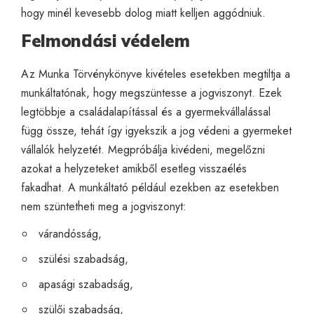
hogy minél kevesebb dolog miatt kelljen aggódniuk.
Felmondási védelem
Az Munka Törvénykönyve kivételes esetekben megtiltja a
munkáltatónak, hogy megszüntesse a jogviszonyt. Ezek
legtöbbje a családalapítással és a gyermekvállalással
függ össze, tehát így igyekszik a jog védeni a gyermeket
vállalók helyzetét. Megpróbálja kivédeni, megelőzni
azokat a helyzeteket amikből esetleg visszaélés
fakadhat. A munkáltató például ezekben az esetekben
nem szüntetheti meg a jogviszonyt:
várandósság,
szülési szabadság,
apasági szabadság,
szülői szabadság,