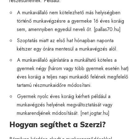
részesülhetnek. Például:
A munkavállaló nem kötelezhető más helyiségben
történő munkavégzésre a gyermeke 16 éves koráig
sem, amennyiben egyedül neveli őt. [
pallas70.hu
]
Szoptatás miatt az első hat hónapban naponta
kétszer egy órára mentesül a munkavégzés alól.
A munkavállaló ajánlatára a munkáltató köteles a
gyermek négy (három vagy több gyermek esetén hat)
éves koráig a teljes napi munkaidő felének megfelelő
tartamú részmunkaidőre módosítani.
Gyermek nyolc éves koráig kérheti például a
munkavégzés helyének megváltoztatását vagy
munkarendjének módosítását. [
net.jogtar.hu
]
Hogyan segíthet a Szerzi?