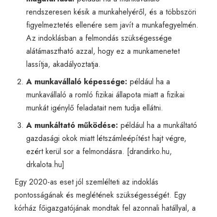
rendszeresen késik a munkahelyéről, és a többszöri
figyelmeztetés ellenére sem javít a munkafegyelmén.
Az indoklásban a felmondás szükségessége
alátámasztható azzal, hogy ez a munkamenetet
lassítja, akadályoztatja.
A munkavállaló képessége:
például ha a
munkavállaló a romló fizikai állapota miatt a fizikai
munkát igénylő feladatait nem tudja ellátni.
A munkáltató működése:
például ha a munkáltató
gazdasági okok miatt létszámleépítést hajt végre,
ezért kerül sor a felmondásra. [
drandirko.hu
,
drkalota.hu
]
Egy 2020-as eset jól szemlélteti az indoklás
pontosságának és meglétének szükségességét. Egy
kórház főigazgatójának mondtak fel azonnali hatállyal, a