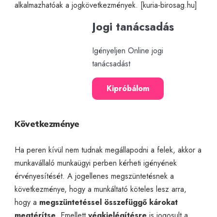
alkalmazhatóak a jogkövetkezmények. [
kuria-birosag.hu
]
Jogi tanácsadás
Igényeljen Online jogi
tanácsadást
Kipróbálom
Következménye
Ha peren kívül nem tudnak megállapodni a felek, akkor a
munkavállaló munkaügyi perben kérheti igényének
érvényesítését. A jogellenes megszüntetésnek a
következménye, hogy a munkáltató köteles lesz arra,
hogy a
megszüntetéssel összefüggő károkat
megtérítse
. Emellett
végkielégítésre
is jogosult a