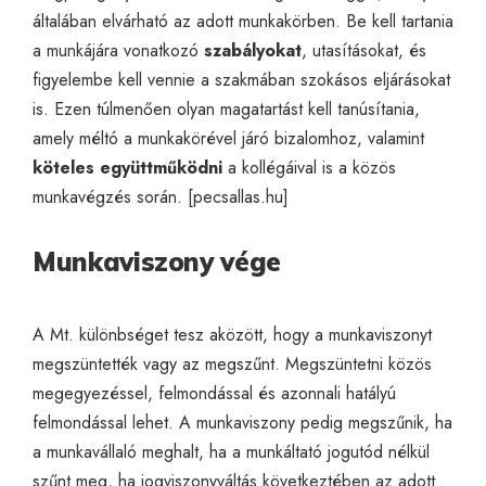
általában elvárható az adott munkakörben. Be kell tartania
a munkájára vonatkozó
szabályokat
, utasításokat, és
figyelembe kell vennie a szakmában szokásos eljárásokat
is. Ezen túlmenően olyan magatartást kell tanúsítania,
amely méltó a munkakörével járó bizalomhoz, valamint
köteles együttműködni
a kollégáival is a közös
munkavégzés során. [
pecsallas.hu
]
Munkaviszony vége
A Mt. különbséget tesz aközött, hogy a munkaviszonyt
megszüntették vagy az megszűnt. Megszüntetni közös
megegyezéssel, felmondással és azonnali hatályú
felmondással lehet. A munkaviszony pedig megszűnik, ha
a munkavállaló meghalt, ha a munkáltató jogutód nélkül
szűnt meg, ha jogviszonyváltás következtében az adott