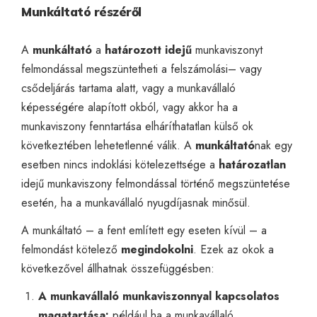
Munkáltató részéről
A
munkáltató
a
határozott idejű
munkaviszonyt
felmondással megszüntetheti a felszámolási– vagy
csődeljárás tartama alatt, vagy a munkavállaló
képességére alapított okból, vagy akkor ha a
munkaviszony fenntartása elháríthatatlan külső ok
következtében lehetetlenné válik. A
munkáltató
nak egy
esetben nincs indoklási kötelezettsége a
határozatlan
idejű munkaviszony felmondással történő megszüntetése
esetén, ha a munkavállaló nyugdíjasnak minősül.
A munkáltató – a fent említett egy eseten kívül – a
felmondást kötelező
megindokolni
. Ezek az okok a
következővel állhatnak összefüggésben:
A munkavállaló munkaviszonnyal kapcsolatos
magatartása:
például ha a munkavállaló