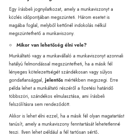
Egy írásbeli jognyilatkozat, amely a munkaviszonyt a
közlés időpontjában megszünteti. Három esetet is
magába foglal, melyből kettőnél indokolás nélkül
megszüntethető a munkaviszony.
Mikor van lehetőség élni vele?
Munkáltató vagy a munkavállaló a munkaviszonyt azonnali
hatályú felmondással megszüntetheti, ha a másik fél
lényeges kötelezettségét szándékosan vagy súlyos
gondatlansággal,
jelentős
mértékben megszegi. Erre
példa lehet a munkáltató részéről a fizetési határidő
többszöri, szándékos elmulasztása, ami írásbeli
felszólításra sem rendeződött.
Akkor is lehet élni ezzel
, ha a másik fél olyan magatartást
tanúsít, amely a munkaviszony fenntartását lehetetlenné
teszi. Ilyen lehet például a fél tartósan sértő,