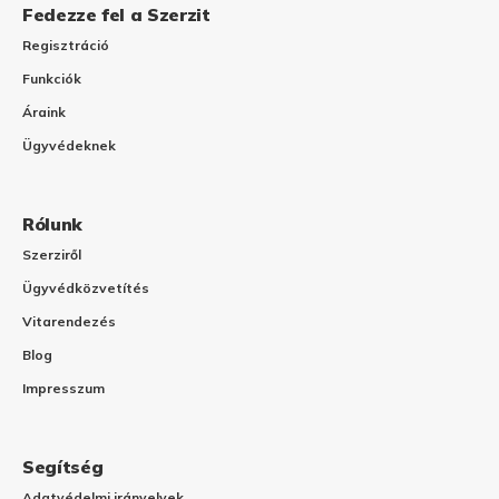
Fedezze fel a Szerzit
Regisztráció
Funkciók
Áraink
Ügyvédeknek
Rólunk
Szerziről
Ügyvédközvetítés
Vitarendezés
Blog
Impresszum
Segítség
Adatvédelmi irányelvek