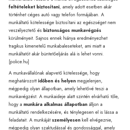
feltételeket biztosítani
, amely adott esetben akár
történhet céges autó vagy telefon formájában. A
munkáltató kötelessége biztosítani az egészséget nem
veszélyeztető és
biztonságos munkavégzés
körülményeit. Sajnos ennek hiánya eredményezhet
tragikus kimenetelű munkabaleseteket, ami miatt a
munkáltatót akár büntetőeljárás alá is lehet vonni.
[
police.hu
]
A munkavállalónak alapvető kötelessége, hogy
meghatározott
időben és helyen
megjelenjen,
mégpedig olyan állapotban, amely lehetővé teszi a
munkavégzést. A munkaideje alatt szintén elvárható tőle,
hogy a
munkára alkalmas állapotban
álljon a
munkáltató rendelkezésére, és ténylegesen el is lássa a
feladatait. A munkáját
személyesen
kell elvégeznie,
mégpedig olyan szaktudással és gondossággal, amely