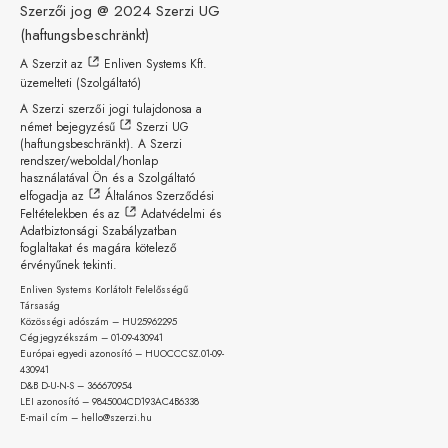
Szerzői jog @ 2024
Szerzi UG
(haftungsbeschränkt)
A Szerzit az
Enliven Systems Kft.
üzemelteti (Szolgáltató)
A Szerzi szerzői jogi tulajdonosa a
német bejegyzésű
Szerzi UG
(haftungsbeschränkt)
. A Szerzi
rendszer/weboldal/honlap
használatával Ön és a Szolgáltató
elfogadja az
Általános Szerződési
Feltételekben
és az
Adatvédelmi és
Adatbiztonsági Szabályzatban
foglaltakat és magára kötelező
érvényűnek tekinti.
Enliven Systems Korlátolt Felelősségű
Társaság
Közösségi adószám – HU25962295
Cégjegyzékszám – 01-09-
430941
Európai egyedi azonosító – HUOCCCSZ.01-09-
430941
D&B D-U-N-S – 366670954
LEI azonosító – 9845004CD193AC4B6338
E-mail cím – hello@szerzi.hu