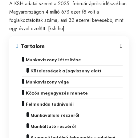
A KSH adatai szerint a 2025. február-áprilisi időszakban
Magyarországon 4 millió 673 ezer fő volt a
foglalkoztatottak száma, ami 32 ezerrel kevesebb, mint
egy évvel ezelőtt
. [
ksh.hu
]
Tartalom
Munkaviszony létesítése
Kötelességek a jogviszony alatt
Munkaviszony vége
Közös megegyezés menete
Felmondás tudnivalói
Munkavállaló részéről
Munkáltató részéről
Azonnali hatályú felmondás szabályai