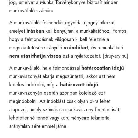
jog, amelyet a Munka Törvénykönyve biztosít minden
munkavállaló számára.
A munkavállalói felmondás egyoldalú jognyilatkozat,
amelyet
írásban
kell benyújtani a munkáltatóhoz. Fontos,
hogy a felmondásnak világosan ki kell fejeznie a
megszüntetésére irányuló
szándékot
, és a munkáltató
nem utasíthatja vissza
ezt a nyilatkozatot. [
drujvary.hu
]
A munkavállaló, ha a felmondással
határozatlan idejű
munkaviszonyát akarja megszüntetni, akkor azt nem
köteles indokolni, míg a
határozott idejű
munkaviszonyán esetén azonban kötelező ezt
megindokolni. Az indoklást csak olyan okra lehet
alapozni, amely számára a munkaviszony fenntartását
lehetetlenné tenné vagy körülményeire tekintettel
aránytalan sérelemmel járna.