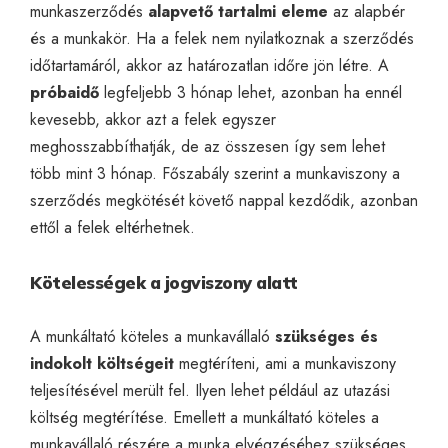
munkaszerződés
alapvető tartalmi eleme
az alapbér
és a munkakör. Ha a felek nem nyilatkoznak a szerződés
időtartamáról, akkor az határozatlan időre jön létre. A
próbaidő
legfeljebb 3 hónap lehet, azonban ha ennél
kevesebb, akkor azt a felek egyszer
meghosszabbíthatják, de az összesen így sem lehet
több mint 3 hónap. Főszabály szerint a munkaviszony a
szerződés megkötését követő nappal kezdődik, azonban
ettől a felek eltérhetnek.
Kötelességek a jogviszony alatt
A munkáltató köteles a munkavállaló
szükséges és
indokolt költségeit
megtéríteni, ami a munkaviszony
teljesítésével merült fel. Ilyen lehet például az utazási
költség megtérítése. Emellett a munkáltató köteles a
munkavállaló részére
a munka elvégzéséhez szükséges