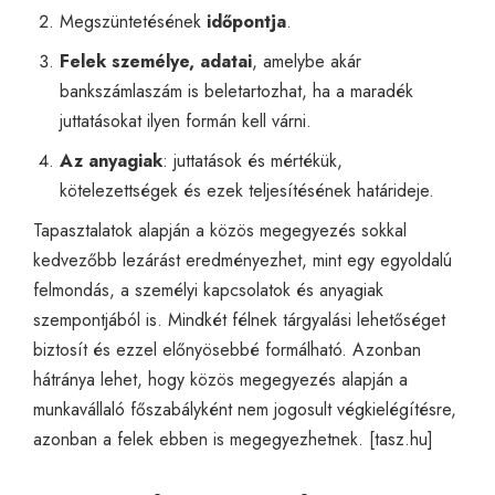
Megszüntetésének
időpontja
.
Felek személye, adatai
, amelybe akár
bankszámlaszám is beletartozhat, ha a maradék
juttatásokat ilyen formán kell várni.
Az anyagiak
: juttatások és mértékük,
kötelezettségek és ezek teljesítésének határideje.
Tapasztalatok alapján a közös megegyezés sokkal
kedvezőbb lezárást eredményezhet, mint egy egyoldalú
felmondás, a személyi kapcsolatok és anyagiak
szempontjából is. Mindkét félnek tárgyalási lehetőséget
biztosít és ezzel előnyösebbé formálható. Azonban
hátránya lehet, hogy közös megegyezés alapján a
munkavállaló főszabályként nem jogosult végkielégítésre,
azonban a felek ebben is megegyezhetnek. [
tasz.hu
]