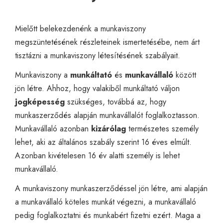
Mielőtt belekezdenénk a munkaviszony
megszüntetésének részleteinek ismertetésébe, nem árt
tisztázni a munkaviszony létesítésének szabályait.
Munkaviszony a
munkáltató
és
munkavállaló
között
jön létre. Ahhoz, hogy valakiből munkáltató váljon
jogképesség
szükséges, továbbá az, hogy
munkaszerződés alapján munkavállalót foglalkoztasson.
Munkavállaló azonban
kizárólag
természetes személy
lehet, aki az általános szabály szerint 16 éves elmúlt.
Azonban kivételesen 16 év alatti személy is lehet
munkavállaló.
A munkaviszony munkaszerződéssel jön létre, ami alapján
a munkavállaló köteles munkát végezni, a munkavállaló
pedig foglalkoztatni és munkabért fizetni ezért. Maga a