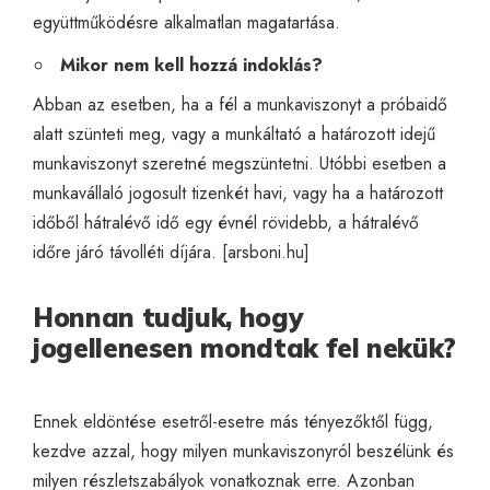
együttműködésre alkalmatlan magatartása.
Mikor nem kell hozzá indoklás?
Abban az esetben, ha a fél a munkaviszonyt a próbaidő
alatt szünteti meg, vagy
a munkáltató a határozott idejű
munkaviszonyt szeretné megszüntetni. Utóbbi esetben a
munkavállaló jogosult tizenkét havi, vagy ha a határozott
időből hátralévő idő egy évnél rövidebb, a hátralévő
időre járó távolléti díjára.
[
arsboni.hu
]
Honnan tudjuk, hogy
jogellenesen mondtak fel nekük?
Ennek eldöntése esetről-esetre más tényezőktől függ,
kezdve azzal, hogy milyen munkaviszonyról beszélünk és
milyen részletszabályok vonatkoznak erre. Azonban