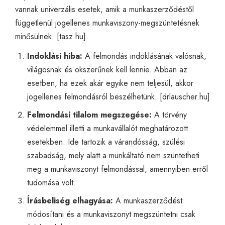
vannak univerzális esetek, amik a munkaszerződéstől
függetlenül jogellenes munkaviszony-megszüntetésnek
minősülnek. [
tasz.hu
]
Indoklási hiba:
A felmondás indoklásának valósnak,
világosnak és okszerűnek kell lennie. Abban az
esetben, ha ezek akár egyike nem teljesül, akkor
jogellenes felmondásról beszélhetünk. [
drlauscher.hu
]
Felmondási tilalom megszegése:
A törvény
védelemmel illetti a munkavállalót meghatározott
esetekben. Ide tartozik a várandósság, szülési
szabadság, mely alatt a munkáltató nem szüntetheti
meg a munkaviszonyt felmondással, amennyiben erről
tudomása volt.
Írásbeliség elhagyása:
A munkaszerződést
módosítani és a munkaviszonyt megszüntetni csak