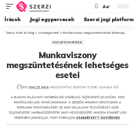
Aa
Írások
Jogi egypercesek
Szerzi jogi platform
Szerzi hírek és blog
>
Uncategorized
>
Munkaviszony megszüntetésének lehetséges esetei
UNCATEGORIZED
Munkaviszony
megszüntetésének lehetséges
esetei
ÍRTA:
VINCZE KATA
MEGJELENÍTVE 2025-07-06
12 PERC OLVASÁSI IDŐ
A BLOGON TALÁLHATÓ INFORMÁCIÓK KIZÁRÓLAG TÁJÉKOZTATÓ JELLEGŰEK, NEM
MINŐSÜLNEK JOGI TANÁCSADÁSNAK. A SZERZŐK MINDENT MEGTESZNEK A
TARTALMAK PONTOSSÁGÁÉRT, DE NEM VÁLLALNAK FELELŐSSÉGET AZOK
TELJESSÉGÉÉRT, NAPRAKÉSZSÉGÉÉRT VAGY HELYESSÉGÉÉRT. MINDEN KONKRÉT JOGI
KÉRDÉSBEN JAVASOLJUK, HOGY FORDULJON
SZAKKÉPZETT ÜGYVÉDHEZ
.