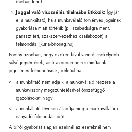
írásban lehet.
Joggal való visszaélés tilalmába ütközik:
Így jár
el a munkáltató, ha a munkavállaló törvényes jogainak
gyakorlása miatt történik (pl. szabadságra ment,
panaszt tett, szakszervezethez csatlakozott) a
felmondás. [
kuria-birosag.hu
]
Fontos azonban, hogy ezeken kívül vannak csekélyebb
súlyú jogsértések, amik azonban nem számítanak
jogellenes felmondásnak, például ha:
a munkáltató nem adja ki a munkavállaló részére a
munkaviszony megszüntetésével összefüggő
igazolásokat, vagy
a munkáltató tévesen állapítja meg a munkavállalóra
irányadó felmondási időt.
A bírói gyakorlat alapján ezeknél az eseteknél nem