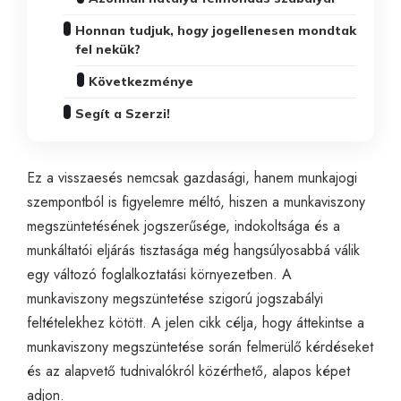
Honnan tudjuk, hogy jogellenesen mondtak
fel nekük?
Következménye
Segít a Szerzi!
Ez a visszaesés nemcsak gazdasági, hanem munkajogi
szempontból is figyelemre méltó, hiszen a munkaviszony
megszüntetésének jogszerűsége, indokoltsága és a
munkáltatói eljárás tisztasága még hangsúlyosabbá válik
egy változó foglalkoztatási környezetben. A
munkaviszony megszüntetése szigorú jogszabályi
feltételekhez kötött. A jelen cikk célja, hogy áttekintse a
munkaviszony megszüntetése során felmerülő kérdéseket
és az alapvető tudnivalókról közérthető, alapos képet
adjon.