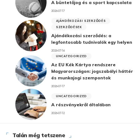
A büntetőjog és a sport kapcsolata
2026-07-17
AJÁNDÉKOZÁSI SZERZŐDÉS
SZERZŐDÉSEK
Ajándékozási szerződés: a
legfontosabb tudnivalók egy helyen
2026-07-14
UNCATEGORIZED
Az EU Kék Kártya rendszere
Magyarországon: jogszabályi háttér
és munkajogi szempontok
2026-07-17
UNCATEGORIZED
A részvényekről általában
2026-07-12
Talán még tetszene