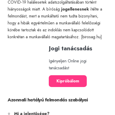
COVID-19 halálesetek adatszolgáltatásában történt
hiányosságok miatt. A bíróság
jogellenesnek
ítélte a
felmondást, mert a munkáltató nem tudta bizonyítani,
hogy a hibák egyértelműen a munkavállaló felelősségi
körébe tartoztak és az indoklás nem kapcsolódott
konkrétan a munkavállaló magatartásához. [
birosag.hu
]
Jogi tanácsadás
Igényeljen Online jogi
tanácsadást
Kipróbálom
Azonnali hatályú felmondás szabályai
Mi a jelentősége?