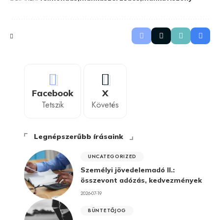
Facebook
X
Tetszik
Követés
Legnépszerűbb írásaink
UNCATEGORIZED
Személyi jövedelemadó II.:
összevont adózás, kedvezmények
2026-07-19
BÜNTETŐJOG