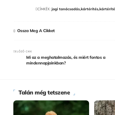
CÍMKÉK:
jogi tanácsadás
kártérítés
kártéríté
Ossza Meg A Cikket
ELŐZŐ CIKK
Mi az a meghatalmazás, és miért fontos a
mindennapjainkban?
Talán még tetszene