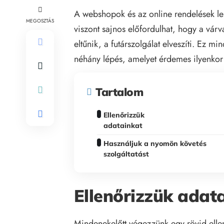
A webshopok és az online rendelések leh
MEGOSZTÁS
viszont sajnos előfordulhat, hogy a várv
eltűnik, a futárszolgálat elveszíti. Ez m
néhány lépés, amelyet érdemes ilyenko
Tartalom
Ellenőrizzük
adatainkat
Használjuk a nyomön követés
szolgáltatást
Ellenőrizzük adat
Mindenekelőtt végezzünk egy rövid elle