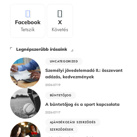
Facebook
X
Tetszik
Követés
Legnépszerűbb írásaink
UNCATEGORIZED
Személyi jövedelemadó II.: összevont
adózás, kedvezmények
2026-07-19
BÜNTETŐJOG
A büntetőjog és a sport kapcsolata
2026-07-17
AJÁNDÉKOZÁSI SZERZŐDÉS
SZERZŐDÉSEK