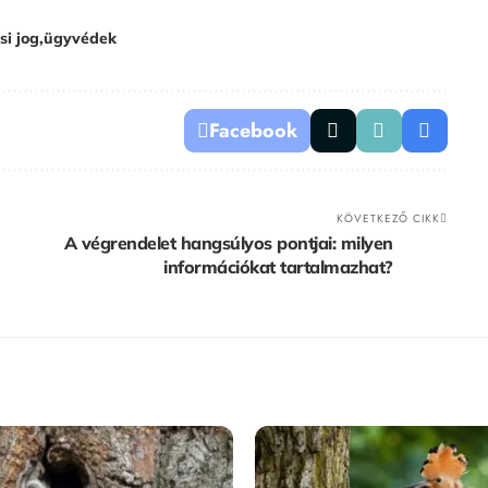
si jog
ügyvédek
Facebook
KÖVETKEZŐ CIKK
A végrendelet hangsúlyos pontjai: milyen
információkat tartalmazhat?