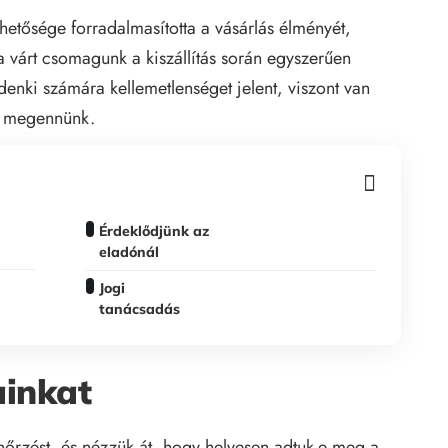
etősége forradalmasította a vásárlás élményét,
a várt csomagunk a kiszállítás során egyszerűen
indenki számára kellemetlenséget jelent, viszont van
r megennünk.
Érdeklődjünk az
eladónál
Jogi
tanácsadás
ainkat
nőrzést, és nézzük át, hogy helyesen adtuk-e meg a