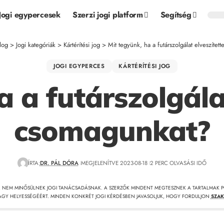
Jogi egypercesek
Szerzi jogi platform
Segítség
log
>
Jogi kategóriák
>
Kártérítési jog
>
Mit tegyünk, ha a futárszolgálat elveszíte
JOGI EGYPERCES
KÁRTÉRÍTÉSI JOG
a a futárszolgálat
csomagunkat?
ÍRTA:
DR. PÁL DÓRA
MEGJELENÍTVE 2023-08-18
2 PERC OLVASÁSI IDŐ
, NEM MINŐSÜLNEK JOGI TANÁCSADÁSNAK. A SZERZŐK MINDENT MEGTESZNEK A TARTALMAK P
GY HELYESSÉGÉÉRT. MINDEN KONKRÉT JOGI KÉRDÉSBEN JAVASOLJUK, HOGY FORDULJON
SZAK