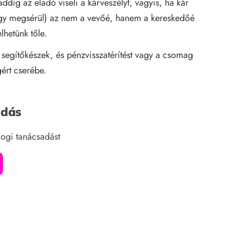
ddig az eladó viseli a
kárveszély
t, vagyis, ha kár
vagy megsérül) az nem a vevőé, hanem a kereskedőé
lhetünk tőle.
segítőkészek, és pénzvisszatérítést vagy a csomag
gért cserébe.
adás
jogi tanácsadást