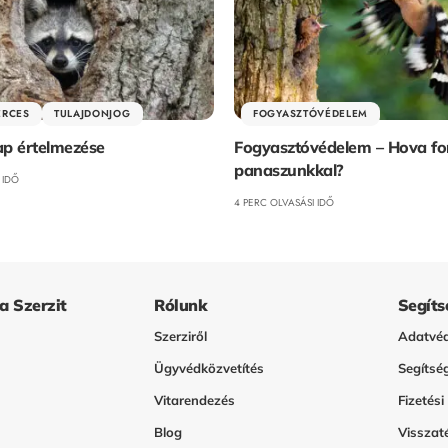
ERCES
TULAJDONJOG
FOGYASZTÓVÉDELEM
lap értelmezése
Fogyasztóvédelem – Hova fo
panaszunkkal?
 IDŐ
4 PERC OLVASÁSI IDŐ
 a Szerzit
Rólunk
Segíts
Szerziről
Adatvéd
Ügyvédközvetítés
Segítsé
Vitarendezés
Fizetési
Blog
Visszaté