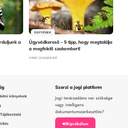
ÜGYVÉDEK
rduljunk a
Ügyvédkereső – 5 tipp, hogy megtalálja
a megfelelő szakembert!
3 PERC OLVASÁSI IDŐ
ég
Szerzi a jogi platform
elmi irányelvek
Jogi tanácsadásra van szüksége
vagy intelligens
g
dokumentumszerkesztőre?
 Tájékoztató
Kipróbálom
rítés