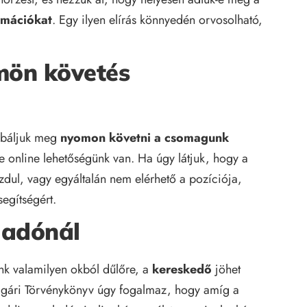
ormációkat
. Egy ilyen elírás könnyedén orvosolható,
mön követés
óbáljuk meg
nyomon követni a csomagunk
re online lehetőségünk van. Ha úgy látjuk, hogy a
ul, vagy egyáltalán nem elérhető a pozíciója,
segítségért.
ladónál
nk valamilyen okból dűlőre, a
kereskedő
jöhet
Polgári Törvénykönyv úgy fogalmaz, hogy amíg a