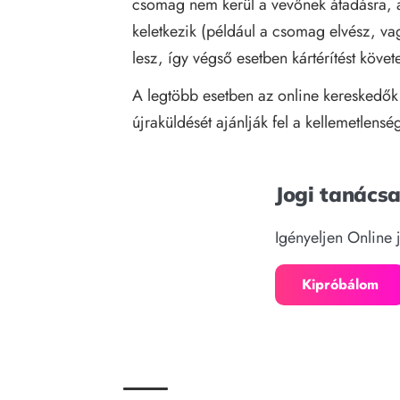
csomag nem kerül a vevőnek átadásra, a
keletkezik (például a csomag elvész, 
lesz, így végső esetben kártérítést követe
A legtöbb esetben az online kereskedők 
újraküldését ajánlják fel a kellemetlensé
Jogi tanács
Igényeljen Online 
Kipróbálom