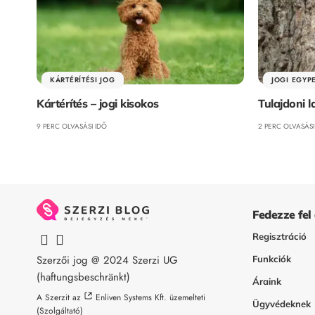
KÁRTÉRÍTÉSI JOG
JOGI EGYP
Kártérítés – jogi kisokos
Tulajdoni 
9 PERC OLVASÁSI IDŐ
2 PERC OLVASÁSI
Fedezze fel
Regisztráció
Szerzői jog @ 2024
Szerzi UG
Funkciók
(haftungsbeschränkt)
Áraink
A Szerzit az
Enliven Systems Kft.
üzemelteti
Ügyvédeknek
(Szolgáltató)