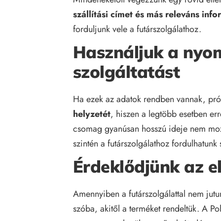
szállítási címet és más releváns inf
forduljunk vele a futárszolgálathoz.
Használjuk a nyo
szolgáltatást
Ha ezek az adatok rendben vannak, pr
helyzetét
, hiszen a legtöbb esetben er
csomag gyanúsan hosszú ideje nem mozd
szintén a futárszolgálathoz fordulhatunk 
Érdeklődjünk az e
Amennyiben a futárszolgálattal nem jutu
szóba, akitől a terméket rendeltük. A 