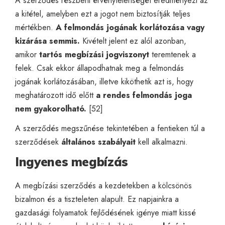
A szerződés részbeni érvénytelenségét eredményezi az
a kitétel, amelyben ezt a jogot nem biztosítják teljes
mértékben.
A felmondás jogának korlátozása vagy
kizárása semmis.
Kivételt jelent ez alól azonban,
amikor
tartós megbízási jogviszonyt
teremtenek a
felek. Csak ekkor állapodhatnak meg a felmondás
jogának korlátozásában, illetve kiköthetik azt is, hogy
meghatározott idő előtt
a rendes felmondás joga
nem gyakorolható.
[52]
A szerződés megszűnése tekintetében a fentieken túl a
szerződések
általános szabályait
kell alkalmazni.
Ingyenes megbízás
A megbízási szerződés a kezdetekben a kölcsönös
bizalmon és a tiszteleten alapult. Ez napjainkra a
gazdasági folyamatok fejlődésének igénye miatt kissé