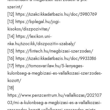
szerint/
[12]
https://szakcikkadatbazis.hu/doc/5980769
[13]
https://bplegal.hu/jogi-
kisokos/diszpozivitas/
[14]
https://lexikon.uni-
nke.hu/szocikk/diszpozitiv-szabaly/
[15]
https://fintech.hu/megbizasi-szerzodes/
[16]
https://szakcikkadatbazis.hu/doc/9933386
[17]
https://tomosvarilaw.hu/5-lenyeges-
kulonbseg-a-megbizasi-es-vallalkozasi-szerzodes-
kozott/
[18]
https://www.penzcentrum.hu/vallalkozas/202107
03/mi-a-kulonbseg-a-megbizasi-es-a-vallalkozasi-
szerzodes-kozott-vallalkozasi-szerzodes-minta-