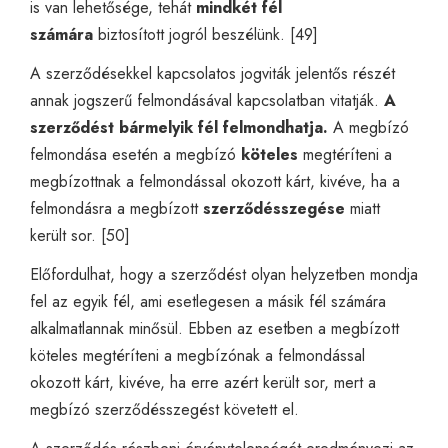
is van lehetősége, tehát
mindkét fél
számára
biztosított jogról beszélünk. [49]
A szerződésekkel kapcsolatos jogviták jelentős részét
annak jogszerű felmondásával kapcsolatban vitatják.
A
szerződést bármelyik fél felmondhatja.
A megbízó
felmondása esetén a megbízó
köteles
megtéríteni a
megbízottnak a felmondással okozott kárt, kivéve, ha a
felmondásra a megbízott
szerződésszegése
miatt
került sor. [50]
Előfordulhat, hogy a szerződést olyan helyzetben mondja
fel az egyik fél, ami esetlegesen a másik fél számára
alkalmatlannak minősül. Ebben az esetben a megbízott
köteles megtéríteni a megbízónak a felmondással
okozott kárt, kivéve, ha erre azért került sor, mert a
megbízó szerződésszegést követett el.