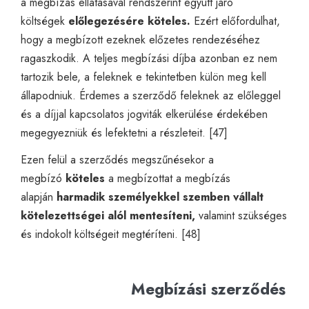
a megbízás ellátásával rendszerint együtt járó
költségek
előlegezésére köteles.
Ezért előfordulhat,
hogy a megbízott ezeknek előzetes rendezéséhez
ragaszkodik. A teljes megbízási díjba azonban ez nem
tartozik bele, a feleknek e tekintetben külön meg kell
állapodniuk. Érdemes a szerződő feleknek az előleggel
és a díjjal kapcsolatos jogviták elkerülése érdekében
megegyezniük és lefektetni a részleteit. [47]
Ezen felül a szerződés megszűnésekor a
megbízó
köteles
a megbízottat a megbízás
alapján
harmadik személyekkel szemben vállalt
kötelezettségei alól mentesíteni,
valamint szükséges
és indokolt költségeit megtéríteni. [48]
Megbízási szerződés