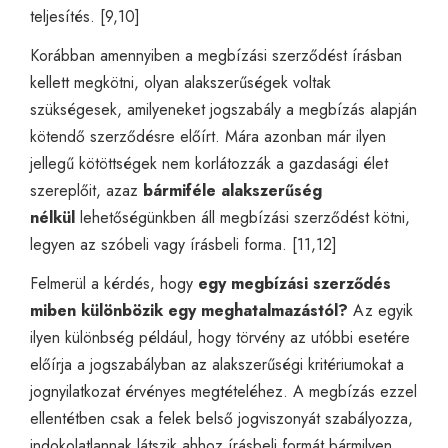
teljesítés. [9,10]
Korábban amennyiben a megbízási szerződést írásban
kellett megkötni, olyan alakszerűségek voltak
szükségesek, amilyeneket jogszabály a megbízás alapján
kötendő szerződésre előírt. Mára azonban már ilyen
jellegű kötöttségek nem korlátozzák a gazdasági élet
szereplőit, azaz
bármiféle alakszerűség
nélkül
lehetőségünkben áll megbízási szerződést kötni,
legyen az szóbeli vagy írásbeli forma. [11,12]
Felmerül a kérdés, hogy
egy megbízási szerződés
miben különbözik egy meghatalmazástól?
Az egyik
ilyen különbség például, hogy törvény az utóbbi esetére
előírja a jogszabályban az alakszerűségi kritériumokat a
jognyilatkozat érvényes megtételéhez. A megbízás ezzel
ellentétben csak a felek belső jogviszonyát szabályozza,
indokolatlannak látszik ahhoz írásbeli formát bármilyen