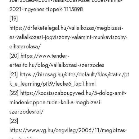
2021-ingyenes-tippek-1115898
[19]
https://drfeketelegal.hu/vallalkozas/megbizasi-
es-vallalkozasi-jogviszony-valamint-munkaviszony-
elhatarolasa/
[20]
https://www.tender-
ertesito.hu/blog/vallalkozasi-szerzodes
[21]
https://birosag.hu/sites/default/files/static/pt
k_e_learning/ptk9/lecke6_lap1.html
[22]
https://kocsisszabougyved.hu/5-dolog-amit-
mindenkeppen-tudni-kell-a-megbizasi-
szerzodesrol/
[23]
https://www.vg.hu/cegvilag/2006/11/megbizas-