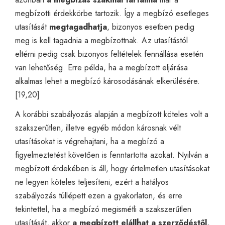
megbízotti érdekkörbe tartozik. Így a megbízó esetleges
utasítását
megtagadhatja
, bizonyos esetben pedig
meg is kell tagadnia a megbízottnak. Az utasítástól
eltérni pedig csak bizonyos feltételek fennállása esetén
van lehetőség. Erre példa, ha a megbízott eljárása
alkalmas lehet a megbízó károsodásának elkerülésére.
[19,20]
A korábbi szabályozás alapján a megbízott köteles volt a
szakszerűtlen, illetve egyéb módon károsnak vélt
utasításokat is végrehajtani, ha a megbízó a
figyelmeztetést követően is fenntartotta azokat. Nyilván a
megbízott érdekében is áll, hogy értelmetlen utasításokat
ne legyen köteles teljesíteni, ezért a hatályos
szabályozás túllépett ezen a gyakorlaton, és erre
tekintettel, ha a megbízó megismétli a szakszerűtlen
utasítását, akkor
a megbízott elállhat a szerződéstől,