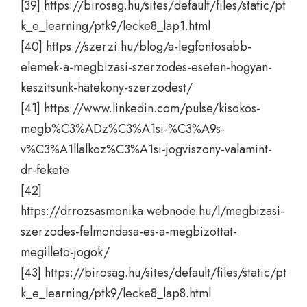
[39]
https://birosag.hu/sites/default/files/static/pt
k_e_learning/ptk9/lecke8_lap1.html
[40]
https://szerzi.hu/blog/a-legfontosabb-
elemek-a-megbizasi-szerzodes-eseten-hogyan-
keszitsunk-hatekony-szerzodest/
[41]
https://www.linkedin.com/pulse/kisokos-
megb%C3%ADz%C3%A1si-%C3%A9s-
v%C3%A1llalkoz%C3%A1si-jogviszony-valamint-
dr-fekete
[42]
https://drrozsasmonika.webnode.hu/l/megbizasi-
szerzodes-felmondasa-es-a-megbizottat-
megilleto-jogok/
[43]
https://birosag.hu/sites/default/files/static/pt
k_e_learning/ptk9/lecke8_lap8.html