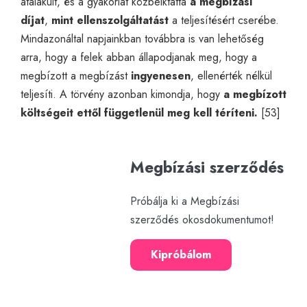
átalakult, és a gyakorlat közbeiktatta
a megbízási
díjat
,
mint
ellenszolgáltatást
a teljesítésért cserébe.
Mindazonáltal napjainkban továbbra is van lehetőség
arra, hogy a felek abban állapodjanak meg, hogy a
megbízott a megbízást
ingyenesen
, ellenérték nélkül
teljesíti. A törvény azonban kimondja, hogy
a megbízott
költségeit ettől függetlenül meg kell téríteni.
[53]
Megbízási szerződés
Próbálja ki a Megbízási
szerződés okosdokumentumot!
Kipróbálom