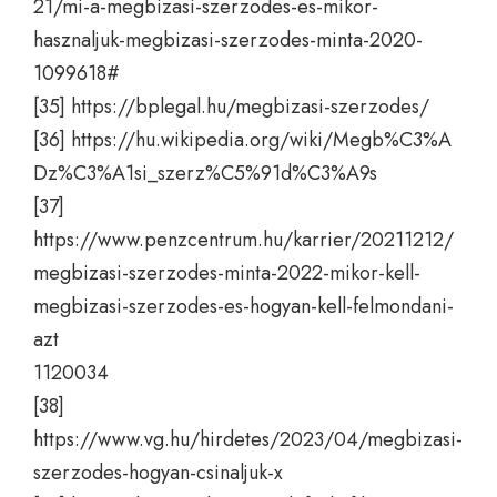
21/mi-a-megbizasi-szerzodes-es-mikor-
hasznaljuk-megbizasi-szerzodes-minta-2020-
1099618#
[35]
https://bplegal.hu/megbizasi-szerzodes/
[36]
https://hu.wikipedia.org/wiki/Megb%C3%A
Dz%C3%A1si_szerz%C5%91d%C3%A9s
[37]
https://www.penzcentrum.hu/karrier/20211212/
megbizasi-szerzodes-minta-2022-mikor-kell-
megbizasi-szerzodes-es-hogyan-kell-felmondani-
azt
1120034
[38]
https://www.vg.hu/hirdetes/2023/04/megbizasi-
szerzodes-hogyan-csinaljuk-x