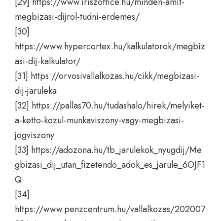
[29]
https://www.iriszoffice.hu/minden-amit-
megbizasi-dijrol-tudni-erdemes/
[30]
https://www.hypercortex.hu/kalkulatorok/megbiz
asi-dij-kalkulator/
[31]
https://orvosivallalkozas.hu/cikk/megbizasi-
dij-jaruleka
[32]
https://pallas70.hu/tudashalo/hirek/melyiket-
a-ketto-kozul-munkaviszony-vagy-megbizasi-
jogviszony
[33]
https://adozona.hu/tb_jarulekok_nyugdij/Me
gbizasi_dij_utan_fizetendo_adok_es_jarule_6OJF1
Q
[34]
https://www.penzcentrum.hu/vallalkozas/202007