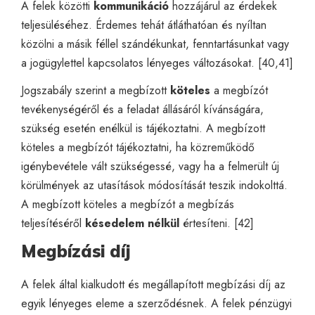
A felek közötti
kommunikáció
hozzájárul az érdekek
teljesüléséhez. Érdemes tehát átláthatóan és nyíltan
közölni a másik féllel szándékunkat, fenntartásunkat vagy
a jogügylettel kapcsolatos lényeges változásokat. [40,41]
Jogszabály szerint a megbízott
köteles
a megbízót
tevékenységéről és a feladat állásáról kívánságára,
szükség esetén enélkül is tájékoztatni. A megbízott
köteles a megbízót tájékoztatni, ha közreműködő
igénybevétele vált szükségessé, vagy ha a felmerült új
körülmények az utasítások módosítását teszik indokolttá.
A megbízott köteles a megbízót a megbízás
teljesítéséről
késedelem nélkül
értesíteni. [42]
Megbízási díj
A felek által kialkudott és megállapított megbízási díj az
egyik lényeges eleme a szerződésnek. A felek pénzügyi