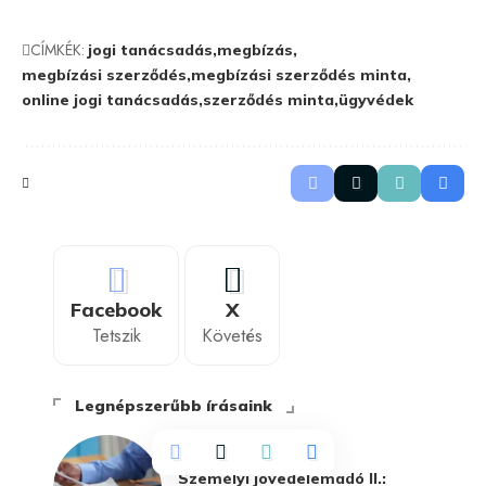
CÍMKÉK:
jogi tanácsadás
megbízás
megbízási szerződés
megbízási szerződés minta
online jogi tanácsadás
szerződés minta
ügyvédek
Facebook
X
Tetszik
Követés
Legnépszerűbb írásaink
UNCATEGORIZED
Személyi jövedelemadó II.: