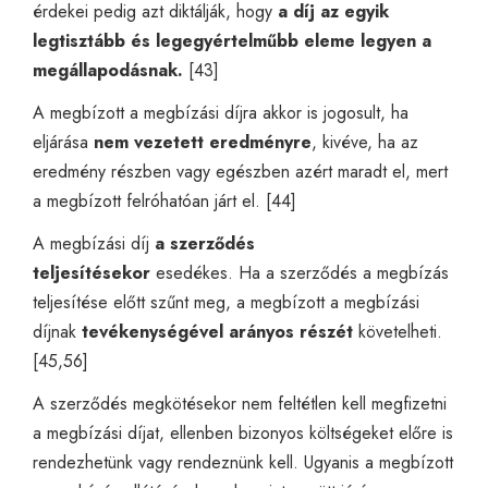
érdekei pedig azt diktálják, hogy
a díj az egyik
legtisztább és legegyértelműbb eleme legyen a
megállapodásnak.
[43]
A megbízott a megbízási díjra akkor is jogosult, ha
eljárása
nem vezetett eredményre
, kivéve, ha az
eredmény részben vagy egészben azért maradt el, mert
a megbízott felróhatóan járt el. [44]
A megbízási díj
a szerződés
teljesítésekor
esedékes. Ha a szerződés a megbízás
teljesítése előtt szűnt meg, a megbízott a megbízási
díjnak
tevékenységével arányos részét
követelheti.
[45,56]
A szerződés megkötésekor nem feltétlen kell megfizetni
a megbízási díjat, ellenben bizonyos költségeket előre is
rendezhetünk vagy rendeznünk kell. Ugyanis a megbízott