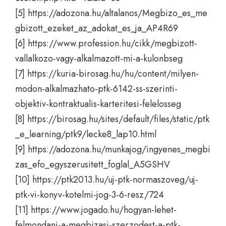
[5]
https://adozona.hu/altalanos/Megbizo_es_me
gbizott_ezeket_az_adokat_es_ja_AP4R69
[6]
https://www.profession.hu/cikk/megbizott-
vallalkozo-vagy-alkalmazott-mi-a-kulonbseg
[7]
https://kuria-birosag.hu/hu/content/milyen-
modon-alkalmazhato-ptk-6142-ss-szerinti-
objektiv-kontraktualis-karteritesi-felelosseg
[8]
https://birosag.hu/sites/default/files/static/ptk
_e_learning/ptk9/lecke8_lap10.html
[9]
https://adozona.hu/munkajog/ingyenes_megbi
zas_efo_egyszerusitett_foglal_A5GSHV
[10]
https://ptk2013.hu/uj-ptk-normaszoveg/uj-
ptk-vi-konyv-kotelmi-jog-3-6-resz/724
[11]
https://www.jogado.hu/hogyan-lehet-
felmondani-a-megbizasi-szerzodest-a-ptk-