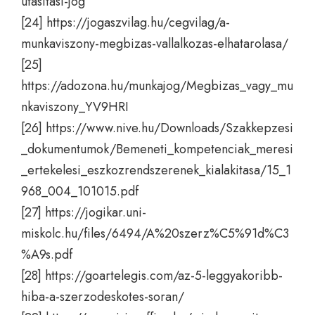
utasitasi-jog
[24]
https://jogaszvilag.hu/cegvilag/a-
munkaviszony-megbizas-vallalkozas-elhatarolasa/
[25]
https://adozona.hu/munkajog/Megbizas_vagy_mu
nkaviszony_YV9HRI
[26]
https://www.nive.hu/Downloads/Szakkepzesi
_dokumentumok/Bemeneti_kompetenciak_meresi
_ertekelesi_eszkozrendszerenek_kialakitasa/15_1
968_004_101015.pdf
[27]
https://jogikar.uni-
miskolc.hu/files/6494/A%20szerz%C5%91d%C3
%A9s.pdf
[28]
https://goartelegis.com/az-5-leggyakoribb-
hiba-a-szerzodeskotes-soran/