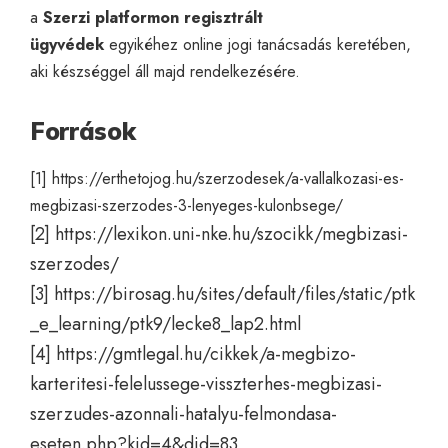
a
Szerzi platformon regisztrált
ügyvédek
egyikéhez
online jogi tanácsadás
keretében,
aki készséggel áll majd rendelkezésére.
Források
[1]
https://erthetojog.hu/szerzodesek/a-vallalkozasi-es-
megbizasi-szerzodes-3-lenyeges-kulonbsege/
[2]
https://lexikon.uni-nke.hu/szocikk/megbizasi-
szerzodes/
[3]
https://birosag.hu/sites/default/files/static/ptk
_e_learning/ptk9/lecke8_lap2.html
[4]
https://gmtlegal.hu/cikkek/a-megbizo-
karteritesi-felelussege-visszterhes-megbizasi-
szerzudes-azonnali-hatalyu-felmondasa-
eseten.php?kid=4&did=83