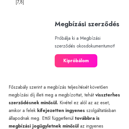
[7,8]
Megbízási szerződés
Próbálja ki a Megbízási
szerződés okosdokumentumot!
Kipróbálom
Főszabály szerint a megbízás teljesítését követően
megbízási díj illeti meg a megbízottat, tehát
visszterhes
szerződésnek minősül.
Kivétel ez alól az az eset,
amikor a felek
kifejezetten ingyenes
szolgáltatásban
állapodnak meg. Ettől függetlenül
továbbra is
megbízási jogügyletnek minősül
az ingyenes