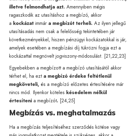
illetve felmondhatja azt.
Amennyiben mégis
ragaszkodik az utasításhoz a megbízó, akkor
a
kockázat
immár
a megbízót terheli.
Az ilyen jellegű
utasításadás nem csak a felelősség tekintetében jár
következményekkel, hiszen pénzügyi kockázatokkal is jár,
amelyek esetében a megbízási díj tükrözni fogja ezt a
kockázattal megnövelt jogviszony-módosulást. [21,22,23]
Egyebekben a megbízott a megbízó utasításától akkor
térhet el, ha ezt
a megbízó érdeke feltétlenül
megköveteli,
és a megbízó előzetes értesítésére már
nincs mód. Ilyenkor köteles
késedelem nélkül
értesíteni
a megbízót
.
[24,25]
Megbízás vs. meghatalmazás
Ha a megbízás teljesítéséhez szerződés kötése vagy
más jognyilatkozat megtétele is szükséges, akkor a