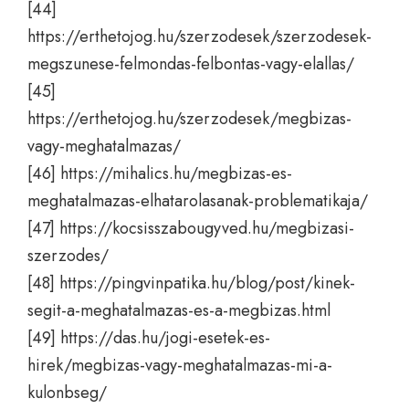
[44]
https://erthetojog.hu/szerzodesek/szerzodesek-
megszunese-felmondas-felbontas-vagy-elallas/
[45]
https://erthetojog.hu/szerzodesek/megbizas-
vagy-meghatalmazas/
[46]
https://mihalics.hu/megbizas-es-
meghatalmazas-elhatarolasanak-problematikaja/
[47]
https://kocsisszabougyved.hu/megbizasi-
szerzodes/
[48]
https://pingvinpatika.hu/blog/post/kinek-
segit-a-meghatalmazas-es-a-megbizas.html
[49]
https://das.hu/jogi-esetek-es-
hirek/megbizas-vagy-meghatalmazas-mi-a-
kulonbseg/