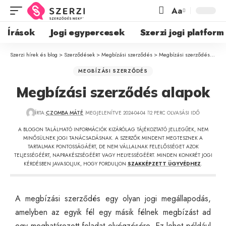
Aa
Írások
Jogi egypercesek
Szerzi jogi platform
Szerzi hírek és blog
>
Szerződések
>
Megbízási szerződés
>
Megbízási szerződés alapok
MEGBÍZÁSI SZERZŐDÉS
Megbízási szerződés alapok
ÍRTA:
CZOMBA MÁTÉ
MEGJELENÍTVE 2024-04-04
12 PERC OLVASÁSI IDŐ
A BLOGON TALÁLHATÓ INFORMÁCIÓK KIZÁRÓLAG TÁJÉKOZTATÓ JELLEGŰEK, NEM
MINŐSÜLNEK JOGI TANÁCSADÁSNAK. A SZERZŐK MINDENT MEGTESZNEK A
TARTALMAK PONTOSSÁGÁÉRT, DE NEM VÁLLALNAK FELELŐSSÉGET AZOK
TELJESSÉGÉÉRT, NAPRAKÉSZSÉGÉÉRT VAGY HELYESSÉGÉÉRT. MINDEN KONKRÉT JOGI
KÉRDÉSBEN JAVASOLJUK, HOGY FORDULJON
SZAKKÉPZETT ÜGYVÉDHEZ
.
A megbízási szerződés egy olyan jogi megállapodás,
amelyben az egyik fél egy másik félnek megbízást ad
egy meghatározott feladat elvégzésére. Ez lehet például