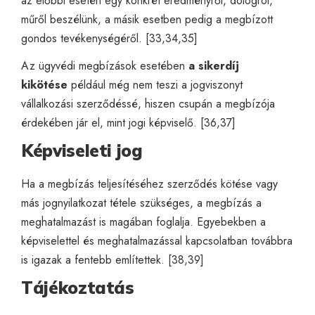
az előbbi esetén egy konkrét eredményről, dologról,
műről beszélünk, a másik esetben pedig a megbízott
gondos tevékenységéről. [33,34,35]
Az ügyvédi megbízások esetében
a sikerdíj
kikötése
például még nem teszi a jogviszonyt
vállalkozási szerződéssé, hiszen csupán a megbízója
érdekében jár el, mint jogi képviselő. [36,37]
Képviseleti jog
Ha a megbízás teljesítéséhez szerződés kötése vagy
más jognyilatkozat tétele szükséges, a megbízás a
meghatalmazást is magában foglalja. Egyebekben a
képviselettel és meghatalmazással kapcsolatban továbbra
is igazak a fentebb említettek. [38,39]
Tájékoztatás