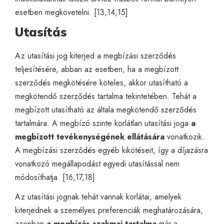
esetben megkövetelni. [13,14,15]
Utasítás
Az utasítási jog kiterjed a megbízási szerződés
teljesítésére, abban az esetben, ha a megbízott
szerződés megkötésére köteles, akkor utasítható a
megkötendő szerződés tartalma tekintetében. Tehát a
megbízott utasítható az általa megkötendő szerződés
tartalmára. A megbízó szinte korlátlan utasítási joga
a
megbízott tevékenységének ellátására
vonatkozik.
A megbízási szerződés egyéb kikötéseit, így a díjazásra
vonatkozó megállapodást egyedi utasítással nem
módosíthatja. [16,17,18]
Az utasítási jognak tehát vannak korlátai, amelyek
kiterjednek a személyes preferenciák meghatározására,
azonban
a megbízás szakmai tartalma
már a