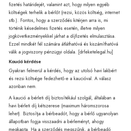
fizetés határidejét, valamint azt, hogy milyen egyéb
költségek terhelik a bérlőt (rezsi, közös költség, internet
stb.). Fontos, hogy a szerződés kitérjen arra is, mi
történik késedelmes fizetés esetén, illetve milyen
jogkövetkezményekkel járhat a díjfizetés elmulasztása.
Ezzel mindkét fél számára átláthatóvá és kiszámíthatóvá
válik a jogviszony pénzügyi oldala. [
drfeketelegal.hu
]
Kaució kérdése
Gyakran felmerül a kérdés, hogy az utolsó havi lakbért
és rezsi költsége fedezhető-e a kaucióval. A válasz
azonban nem.
A kaució a bérleti díj biztosítékául szolgál, általában a
havi bérleti díj kétszerese (maximum háromszorosa
lehet). Biztosítja a bérbeadót, hogy a bérlő ugyanolyan
állapotban fogja visszaadni a bérleményt, ahogy
megkapta. Ha a szerződés megszűnik, a bérbeadó