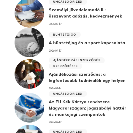
UNCATEGORIZED
Személyi jövedelemadó II.:
összevont adózás, kedvezmények
2026-07-19
BÜNTETŐJOG
A büntetőjog és a sport kapcsolata
2026-07-17
AJÁNDÉKOZÁSI SZERZŐDÉS
SZERZŐDÉSEK
Ajándékozási szerződés: a
legfontosabb tudnivalók egy helyen
2026-07-14
UNCATEGORIZED
Az EU Kék Kártya rendszere
Magyarországon: jogszabályi háttér
és munkajogi szempontok
2026-07-17
UNCATEGORIZED