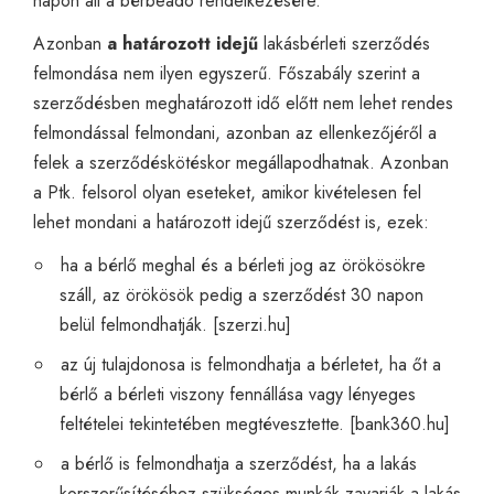
napon áll a bérbeadó rendelkezésére.
Azonban
a határozott idejű
lakásbérleti szerződés
felmondása nem ilyen egyszerű. Főszabály szerint a
szerződésben meghatározott idő előtt nem lehet rendes
felmondással felmondani, azonban az ellenkezőjéről a
felek a szerződéskötéskor megállapodhatnak. Azonban
a Ptk. felsorol olyan eseteket, amikor kivételesen fel
lehet mondani a határozott idejű szerződést is, ezek:
ha a bérlő meghal és a bérleti jog az örökösökre
száll, az örökösök pedig a szerződést 30 napon
belül felmondhatják. [
szerzi.hu
]
az új tulajdonosa is felmondhatja a bérletet, ha őt a
bérlő a bérleti viszony fennállása vagy lényeges
feltételei tekintetében megtévesztette. [
bank360.hu
]
a bérlő is felmondhatja a szerződést, ha a lakás
korszerűsítéséhez szükséges munkák zavarják a lakás