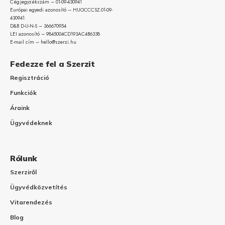
Cégjegyzékszám – 01-09-
430941
Európai egyedi azonosító – HUOCCCSZ.01-09-
430941
D&B D-U-N-S – 366670954
LEI azonosító – 9845004CD193AC4B6338
E-mail cím – hello@szerzi.hu
Fedezze fel a Szerzit
Regisztráció
Funkciók
Áraink
Ügyvédeknek
Rólunk
Szerziről
Ügyvédközvetítés
Vitarendezés
Blog