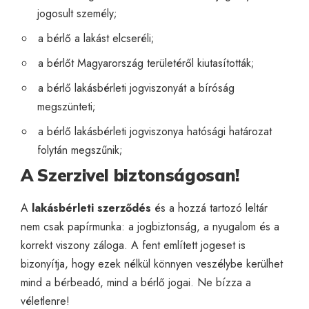
jogosult személy;
a bérlő a lakást elcseréli;
a bérlőt Magyarország területéről kiutasították;
a bérlő lakásbérleti jogviszonyát a bíróság
megszünteti;
a bérlő lakásbérleti jogviszonya hatósági határozat
folytán megszűnik;
A Szerzivel biztonságosan!
A
lakásbérleti szerződés
és a hozzá tartozó leltár
nem csak papírmunka: a jogbiztonság, a nyugalom és a
korrekt viszony záloga. A fent említett jogeset is
bizonyítja, hogy ezek nélkül könnyen veszélybe kerülhet
mind a bérbeadó, mind a bérlő jogai. Ne bízza a
véletlenre!