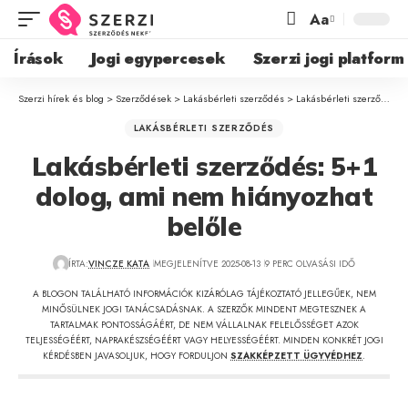
Aa
Írások
Jogi egypercesek
Szerzi jogi platform
Szerzi hírek és blog
>
Szerződések
>
Lakásbérleti szerződés
>
Lakásbérleti szerződés: 5+1 dolog, ami nem hiányozhat belőle
LAKÁSBÉRLETI SZERZŐDÉS
Lakásbérleti szerződés: 5+1
dolog, ami nem hiányozhat
belőle
ÍRTA:
VINCZE KATA
MEGJELENÍTVE 2025-08-13
9 PERC OLVASÁSI IDŐ
A BLOGON TALÁLHATÓ INFORMÁCIÓK KIZÁRÓLAG TÁJÉKOZTATÓ JELLEGŰEK, NEM
MINŐSÜLNEK JOGI TANÁCSADÁSNAK. A SZERZŐK MINDENT MEGTESZNEK A
TARTALMAK PONTOSSÁGÁÉRT, DE NEM VÁLLALNAK FELELŐSSÉGET AZOK
TELJESSÉGÉÉRT, NAPRAKÉSZSÉGÉÉRT VAGY HELYESSÉGÉÉRT. MINDEN KONKRÉT JOGI
KÉRDÉSBEN JAVASOLJUK, HOGY FORDULJON
SZAKKÉPZETT ÜGYVÉDHEZ
.