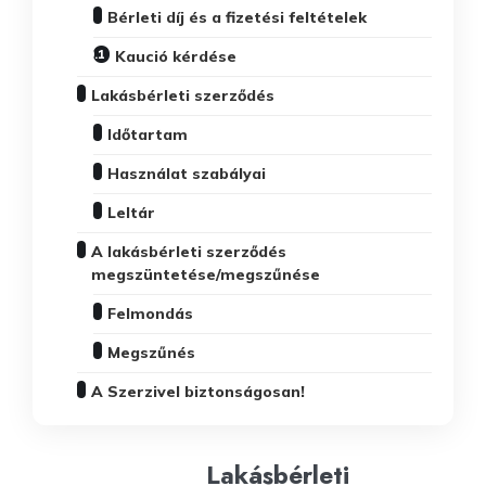
Bérleti díj és a fizetési feltételek
Kaució kérdése
Lakásbérleti szerződés
Időtartam
Használat szabályai
Leltár
A lakásbérleti szerződés
megszüntetése/megszűnése
Felmondás
Megszűnés
A Szerzivel biztonságosan!
Lakásbérleti