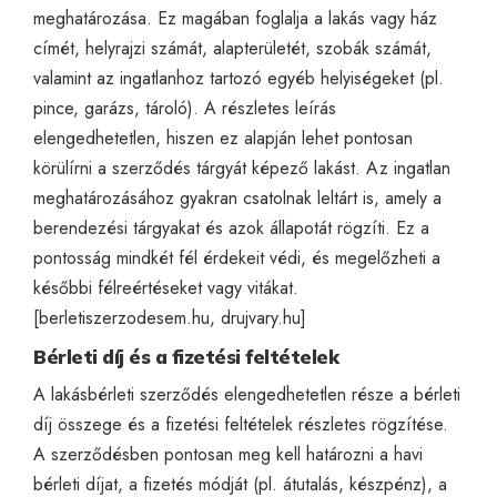
meghatározása. Ez magában foglalja a lakás vagy ház
címét, helyrajzi számát, alapterületét, szobák számát,
valamint az ingatlanhoz tartozó egyéb helyiségeket (pl.
pince, garázs, tároló). A részletes leírás
elengedhetetlen, hiszen ez alapján lehet pontosan
körülírni a szerződés tárgyát képező lakást. Az ingatlan
meghatározásához gyakran csatolnak leltárt is, amely a
berendezési tárgyakat és azok állapotát rögzíti. Ez a
pontosság mindkét fél érdekeit védi, és megelőzheti a
későbbi félreértéseket vagy vitákat.
[
berletiszerzodesem.hu
,
drujvary.hu
]
Bérleti díj és a fizetési feltételek
A lakásbérleti szerződés elengedhetetlen része a bérleti
díj összege és a fizetési feltételek részletes rögzítése.
A szerződésben pontosan meg kell határozni a havi
bérleti díjat, a fizetés módját (pl. átutalás, készpénz), a