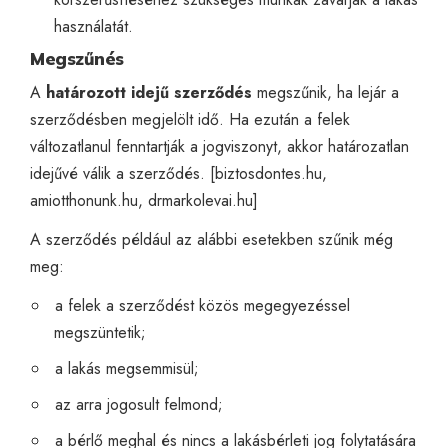
használatát.
Megszűnés
A
határozott idejű szerződés
megszűnik, ha lejár a
szerződésben megjelölt idő. Ha ezután a felek
változatlanul fenntartják a jogviszonyt, akkor határozatlan
idejűvé válik a szerződés. [
biztosdontes.hu
,
amiotthonunk.hu
,
drmarkolevai.hu
]
A szerződés például az alábbi esetekben szűnik még
meg:
a felek a szerződést közös megegyezéssel
megszüntetik;
a lakás megsemmisül;
az arra jogosult felmond;
a bérlő meghal és nincs a lakásbérleti jog folytatására