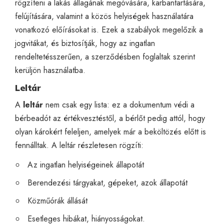
rögzíteni a lakás állagának megóvására, karbantartására,
felújítására, valamint a közös helyiségek használatára
vonatkozó előírásokat is. Ezek a szabályok megelőzik a
jogvitákat, és biztosítják, hogy az ingatlan
rendeltetésszerűen, a szerződésben foglaltak szerint
kerüljön használatba.
Leltár
A
leltár
nem csak egy lista: ez a dokumentum védi a
bérbeadót az értékvesztéstől, a bérlőt pedig attól, hogy
olyan károkért feleljen, amelyek már a beköltözés előtt is
fennálltak. A leltár részletesen rögzíti:
Az ingatlan helyiségeinek állapotát
Berendezési tárgyakat, gépeket, azok állapotát
Közműórák állását
Esetleges hibákat, hiányosságokat.