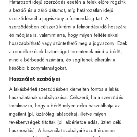
Határozott idejű szerződés esetén a felek előre rögzítik
a kezdő és a záró dátumot, míg határozatlan idejű
szerződésnél a jogviszony a felmondásig tart. A
szerződésben célszerű kitérni a felmondási idő hosszára
és módjára is, valamint arra, hogy milyen feltételekkel
hosszabbítható vagy szüntethető meg a jogviszony. Ezek
a rendelkezések biztonságot teremtenek mind a bérlő,
mind a bérbeadó számára, és segítenek elkerülni a
későbbi bizonytalanságokat.
Használat szabályai
A lakásbérleti szerződésben kiemelten fontos a lakás
használatának szabályozása. Célszerű, ha a szerződés
tartalmazza, hogy a bérlő milyen célra használhatja az
ingatlant (pl. kizárólag lakáscélra), illetve milyen
tevékenységek tiltottak (pl. albérletbe adás, üzleti célú
hasznosítás). A használat szabályai között érdemes