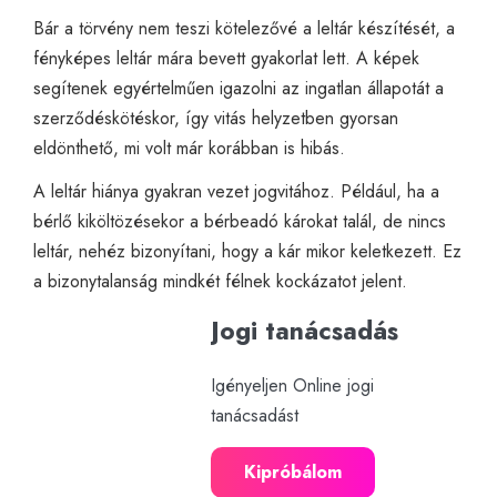
Bár a törvény nem teszi kötelezővé a leltár készítését, a
fényképes leltár mára bevett gyakorlat lett.
A képek
segítenek egyértelműen igazolni az ingatlan állapotát a
szerződéskötéskor, így vitás helyzetben gyorsan
eldönthető, mi volt már korábban is hibás.
A leltár hiánya gyakran vezet jogvitához. Például, ha a
bérlő kiköltözésekor a bérbeadó károkat talál, de nincs
leltár, nehéz bizonyítani, hogy a kár mikor keletkezett. Ez
a bizonytalanság mindkét félnek kockázatot jelent.
Jogi tanácsadás
Igényeljen Online jogi
tanácsadást
Kipróbálom