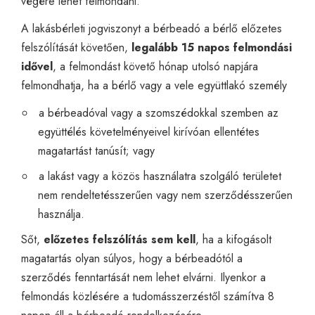
végére lehet felmondani.
A lakásbérleti jogviszonyt a bérbeadó a bérlő előzetes
felszólítását követően,
legalább 15 napos felmondási
idővel
, a felmondást követő hónap utolsó napjára
felmondhatja, ha a bérlő vagy a vele együttlakó személy
a bérbeadóval vagy a szomszédokkal szemben az
együttélés követelményeivel kirívóan ellentétes
magatartást tanúsít; vagy
a lakást vagy a közös használatra szolgáló területet
nem rendeltetésszerűen vagy nem szerződésszerűen
használja.
Sőt,
előzetes felszólítás sem kell
, ha a kifogásolt
magatartás olyan súlyos, hogy a bérbeadótól a
szerződés fenntartását nem lehet elvárni. Ilyenkor a
felmondás közlésére a tudomásszerzéstől számítva 8