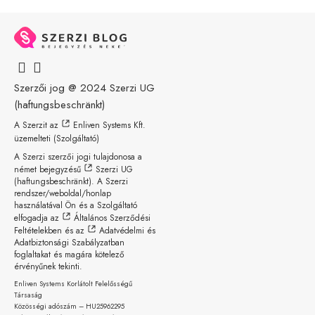
Szerzői jog @ 2024
Szerzi UG
(haftungsbeschränkt)
A Szerzit az
Enliven Systems Kft.
üzemelteti (Szolgáltató)
A Szerzi szerzői jogi tulajdonosa a
német bejegyzésű
Szerzi UG
(haftungsbeschränkt)
. A Szerzi
rendszer/weboldal/honlap
használatával Ön és a Szolgáltató
elfogadja az
Általános Szerződési
Feltételekben
és az
Adatvédelmi és
Adatbiztonsági Szabályzatban
foglaltakat és magára kötelező
érvényűnek tekinti.
Enliven Systems Korlátolt Felelősségű
Társaság
Közösségi adószám – HU25962295