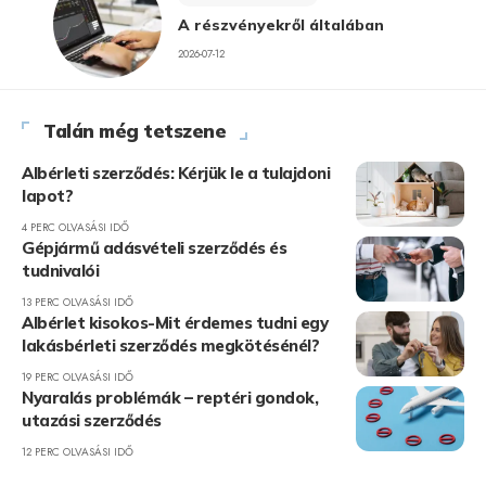
A részvényekről általában
2026-07-12
Talán még tetszene
Albérleti szerződés: Kérjük le a tulajdoni
lapot?
4 PERC OLVASÁSI IDŐ
Gépjármű adásvételi szerződés és
tudnivalói
13 PERC OLVASÁSI IDŐ
Albérlet kisokos-Mit érdemes tudni egy
lakásbérleti szerződés megkötésénél?
19 PERC OLVASÁSI IDŐ
Nyaralás problémák – reptéri gondok,
utazási szerződés
12 PERC OLVASÁSI IDŐ