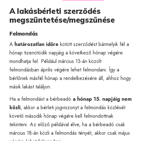
A lakásbérleti szerződés
megszüntetése/megszűnése
Felmondás
A
határozatlan időre
kötött szerződést bármelyik fél a
hónap tizenötödik napjáig a következő hónap végére
mondhatja fel. Például március 13-án közölt
felmondásban április végére lehet felmondani. Így a
bérlőnek másfél hónap a rendelkezésére áll, ahhoz hogy
másik lakást találjon.
Ha a felmondást a bérbeadó
a hónap 15. napjáig nem
közli
, akkor a bérleti jogviszonyt a felmondás közlését
követő második hónap végére kell felmondottnak
tekinteni. Az előző példával élve, ha a bérbeadó csak
március 18-án közli a felmondás tényét, akkor csak május