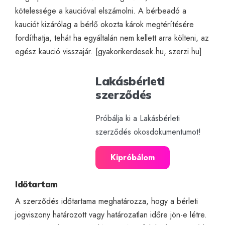
kötelessége a kaucióval elszámolni. A bérbeadó a
kauciót kizárólag a bérlő okozta károk megtérítésére
fordíthatja, tehát ha egyáltalán nem kellett arra költeni, az
egész kaució visszajár. [
gyakorikerdesek.hu
,
szerzi.hu
]
Lakásbérleti
szerződés
Próbálja ki a Lakásbérleti
szerződés okosdokumentumot!
Kipróbálom
Időtartam
A szerződés időtartama meghatározza, hogy a bérleti
jogviszony határozott vagy határozatlan időre jön-e létre.