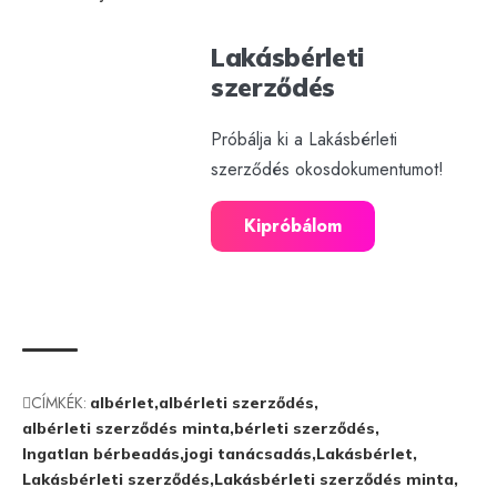
Lakásbérleti
szerződés
Próbálja ki a Lakásbérleti
szerződés okosdokumentumot!
Kipróbálom
CÍMKÉK:
albérlet
albérleti szerződés
albérleti szerződés minta
bérleti szerződés
Ingatlan bérbeadás
jogi tanácsadás
Lakásbérlet
Lakásbérleti szerződés
Lakásbérleti szerződés minta