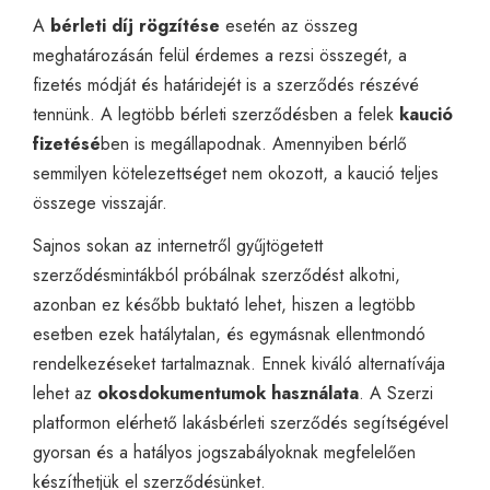
A
bérleti díj rögzítése
esetén az összeg
meghatározásán felül érdemes a rezsi összegét, a
fizetés módját és határidejét is a szerződés részévé
tennünk. A legtöbb bérleti szerződésben a felek
kaució
fizetésé
ben is megállapodnak. Amennyiben bérlő
semmilyen kötelezettséget nem okozott, a kaució teljes
összege visszajár.
Sajnos sokan az internetről gyűjtögetett
szerződésmintákból próbálnak szerződést alkotni,
azonban ez később buktató lehet, hiszen a legtöbb
esetben ezek hatálytalan, és egymásnak ellentmondó
rendelkezéseket tartalmaznak. Ennek kiváló alternatívája
lehet az
okosdokumentumok használata
. A Szerzi
platformon elérhető
lakásbérleti szerződés
segítségével
gyorsan és a hatályos jogszabályoknak megfelelően
készíthetjük el szerződésünket.