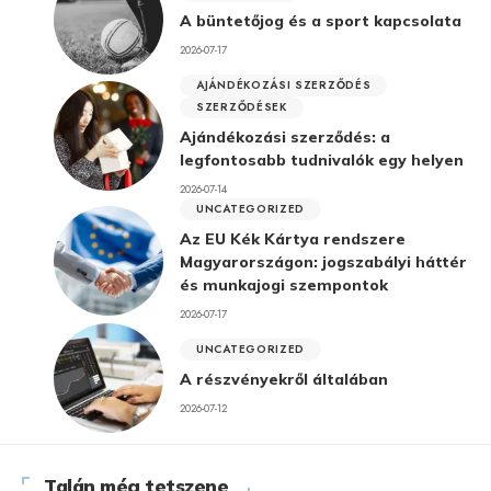
A büntetőjog és a sport kapcsolata
2026-07-17
AJÁNDÉKOZÁSI SZERZŐDÉS
SZERZŐDÉSEK
Ajándékozási szerződés: a
legfontosabb tudnivalók egy helyen
2026-07-14
UNCATEGORIZED
Az EU Kék Kártya rendszere
Magyarországon: jogszabályi háttér
és munkajogi szempontok
2026-07-17
UNCATEGORIZED
A részvényekről általában
2026-07-12
Talán még tetszene