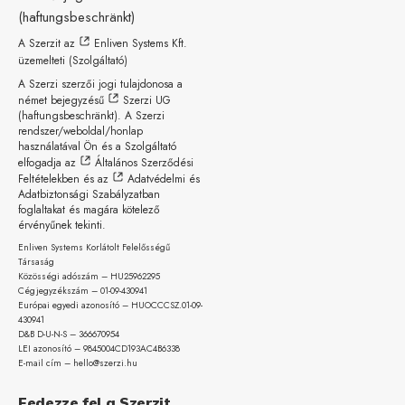
(haftungsbeschränkt)
A Szerzit az
Enliven Systems Kft.
üzemelteti (Szolgáltató)
A Szerzi szerzői jogi tulajdonosa a
német bejegyzésű
Szerzi UG
(haftungsbeschränkt)
. A Szerzi
rendszer/weboldal/honlap
használatával Ön és a Szolgáltató
elfogadja az
Általános Szerződési
Feltételekben
és az
Adatvédelmi és
Adatbiztonsági Szabályzatban
foglaltakat és magára kötelező
érvényűnek tekinti.
Enliven Systems Korlátolt Felelősségű
Társaság
Közösségi adószám – HU25962295
Cégjegyzékszám – 01-09-
430941
Európai egyedi azonosító – HUOCCCSZ.01-09-
430941
D&B D-U-N-S – 366670954
LEI azonosító – 9845004CD193AC4B6338
E-mail cím – hello@szerzi.hu
Fedezze fel a Szerzit