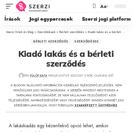
Aa
Írások
Jogi egypercesek
Szerzi jogi platform
Szerzi hírek és blog
>
Szerződések
>
Bérleti szerződés
>
Kiadó lakás és a bérleti szerződés
BÉRLETI SZERZŐDÉS
SZERZŐDÉSEK
Kiadó lakás és a bérleti
szerződés
ÍRTA:
FÜLÖP KATA
MEGJELENÍTVE 2023-12-01
3 PERC OLVASÁSI IDŐ
A BLOGON TALÁLHATÓ INFORMÁCIÓK KIZÁRÓLAG TÁJÉKOZTATÓ JELLEGŰEK, NEM
MINŐSÜLNEK JOGI TANÁCSADÁSNAK. A SZERZŐK MINDENT MEGTESZNEK A
TARTALMAK PONTOSSÁGÁÉRT, DE NEM VÁLLALNAK FELELŐSSÉGET AZOK
TELJESSÉGÉÉRT, NAPRAKÉSZSÉGÉÉRT VAGY HELYESSÉGÉÉRT. MINDEN KONKRÉT JOGI
KÉRDÉSBEN JAVASOLJUK, HOGY FORDULJON
SZAKKÉPZETT ÜGYVÉDHEZ
.
A lakáskiadás egy kézenfekvő opció lehet, amikor