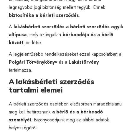
legnagyobb jogi biztonság mellett tegyük. Ennek
biztosítéka a bérleti szerződés
.
A
lakásbérleti szerződés a bérleti szerződés egyik
altípusa
, mely az ingatlan
bérbeadója és a bérlő
között
jön létre.
A legjelentősebb rendelkezéseket ezzel kapcsolatban a
Polgári Törvénykönyv
és a
Lakástörvény
tartalmazza.
A lakásbérleti szerződés
tartalmi elemei
A bérleti szerződés esetében elsősorban maradéktalanul
meg kell határoznunk
a bérlő és a bérbeadó
személyé
t. Bizonyosodjunk meg az alábbi adatok
helyességéről: