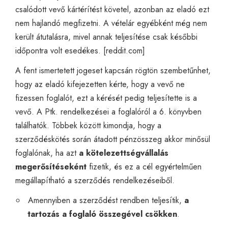
csalódott vevő kártérítést követel, azonban az eladó ezt
nem hajlandó megfizetni. A vételár egyébként még nem
került átutalásra, mivel annak teljesítése csak későbbi
időpontra volt esedékes. [
reddit.com
]
A fent ismertetett jogeset kapcsán rögtön szembetűnhet,
hogy az eladó kifejezetten kérte, hogy a vevő ne
fizessen foglalót, ezt a kérését pedig teljesítette is a
vevő. A Ptk. rendelkezései a foglalóról a 6. könyvben
találhatók. Többek között kimondja, hogy a
szerződéskötés során átadott pénzösszeg akkor minősül
foglalónak, ha azt
a kötelezettségvállalás
megerősítéseként
fizetik, és ez a cél egyértelműen
megállapítható a szerződés rendelkezéseiből.
Amennyiben a szerződést rendben teljesítik,
a
tartozás a foglaló összegével csökken
.