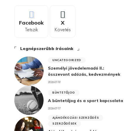
Facebook
X
Tetszik
Követés
Legnépszerűbb írásaink
UNCATEGORIZED
Személyi jövedelemadó II.:
összevont adózás, kedvezmények
2026-07-19
BÜNTETŐJOG
A büntetőjog és a sport kapcsolata
2026-07-17
AJÁNDÉKOZÁSI SZERZŐDÉS
SZERZŐDÉSEK