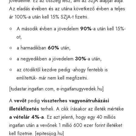
jövedelme. Ez az összeg lesz, ami az SZJA alapját adja.
Az eladás évében és az utána következő évben a teljes
ár 100%-a után kell 15% SZJA-t fizetni.
A második évben a jövedelem
90%
-a után kell 15%-
ot,
a harmadikban
60%
után,
a negyedikben a jövedelem
30%
-a után,
az ötödiktől kezdve pedig -ahogy fentebb is
említettük- már nem kell megfizetni.
[
tudastar.ingatlan.com
,
e-ingatlanugyvedek.hu
]
A
vevőt
pedig
visszterhes vagyonátruházási
illetékfizetés
terheli. A cikk írásakor az illeték mértéke
a vételár 4%-a
. Ez azt jelenti, hogy egy 40 milliós
ingatlan után a vevőnek 1 millió 600 ezer forint illetéket
kell fizetnie. [
epitesijog.hu
]