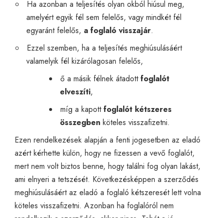
Ha azonban a teljesítés olyan okból hiúsul meg,
amelyért egyik fél sem felelős, vagy mindkét fél
egyaránt felelős,
a foglaló visszajár
.
Ezzel szemben, ha a teljesítés meghiúsulásáért
valamelyik fél kizárólagosan felelős,
ő a másik félnek átadott
foglalót
elveszíti
,
míg a kapott
foglalót kétszeres
összegben
köteles visszafizetni.
Ezen rendelkezések alapján a fenti jogesetben az eladó
azért kérhette külön, hogy ne fizessen a vevő foglalót,
mert nem volt biztos benne, hogy találni fog olyan lakást,
ami elnyeri a tetszését. Következésképpen a szerződés
meghiúsulásáért az eladó a foglaló kétszeresét lett volna
köteles visszafizetni. Azonban ha foglalóról nem