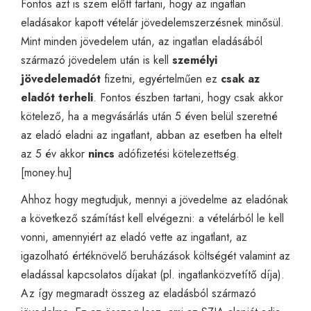
Fontos azt is szem előtt tartani, hogy az ingatlan
eladásakor kapott vételár jövedelemszerzésnek minősül.
Mint minden jövedelem után, az ingatlan eladásából
származó jövedelem után is kell
személyi
jövedelemadót
fizetni, egyértelműen ez
csak az
eladót terheli
. Fontos észben tartani, hogy csak akkor
kötelező, ha a megvásárlás után 5 éven belül szeretné
az eladó eladni az ingatlant, abban az esetben ha eltelt
az 5 év akkor
nincs
adófizetési kötelezettség.
[
money.hu
]
Ahhoz hogy megtudjuk, mennyi a jövedelme az eladónak
a következő számítást kell elvégezni: a vételárból le kell
vonni, amennyiért az eladó vette az ingatlant, az
igazolható értéknövelő beruházások költségét valamint az
eladással kapcsolatos díjakat (pl. ingatlanközvetítő díja).
Az így megmaradt összeg az eladásból származó