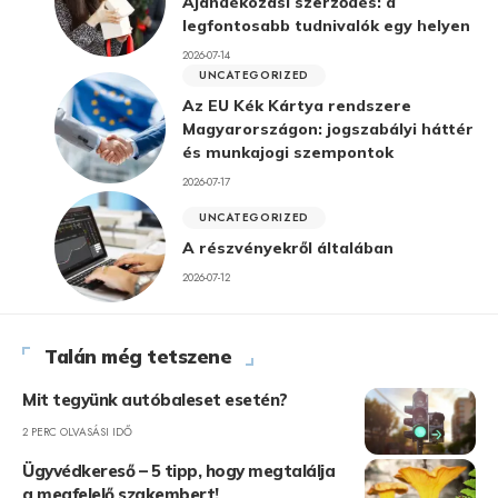
Ajándékozási szerződés: a
legfontosabb tudnivalók egy helyen
2026-07-14
UNCATEGORIZED
Az EU Kék Kártya rendszere
Magyarországon: jogszabályi háttér
és munkajogi szempontok
2026-07-17
UNCATEGORIZED
A részvényekről általában
2026-07-12
Talán még tetszene
Mit tegyünk autóbaleset esetén?
2 PERC OLVASÁSI IDŐ
Ügyvédkereső – 5 tipp, hogy megtalálja
a megfelelő szakembert!