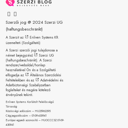
Szerzői jog @ 2024
Szerzi UG
(haftungsbeschränkt)
A Szerzit az
Enliven Systems Kft.
üzemelteti (Szolgáltató)
A Szerzi szerzői jogi tulajdonosa a
német bejegyzésű
Szerzi UG
(haftungsbeschränkt)
. A Szerzi
rendszer/weboldal/honlap
használatával Ön és a Szolgáltató
elfogadja az
Általános Szerződési
Feltételekben
és az
Adatvédelmi és
Adatbiztonsági Szabályzatban
foglaltakat és magára kötelező
érvényűnek tekinti.
Enliven Systems Korlátolt Felelősségű
Társaság
Közösségi adószám – HU25962295
Cégjegyzékszám – 01-09-
430941
Európai egyedi azonosító – HUOCCCSZ.01-09-
430941