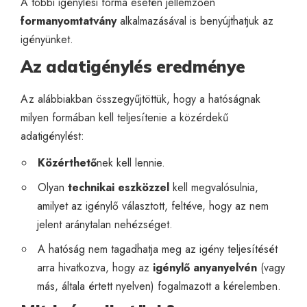
A többi igénylési forma esetén jellemzően
formanyomtatvány
alkalmazásával is benyújthatjuk az
igényünket.
Az adatigénylés eredménye
Az alábbiakban összegyűjtöttük, hogy a hatóságnak
milyen formában kell teljesítenie a közérdekű
adatigénylést:
Közérthető
nek kell lennie.
Olyan
technikai eszközzel
kell megvalósulnia,
amilyet az igénylő választott, feltéve, hogy az nem
jelent aránytalan nehézséget.
A hatóság nem tagadhatja meg az igény teljesítését
arra hivatkozva, hogy az
igénylő anyanyelvén
(vagy
más, általa értett nyelven) fogalmazott a kérelemben.