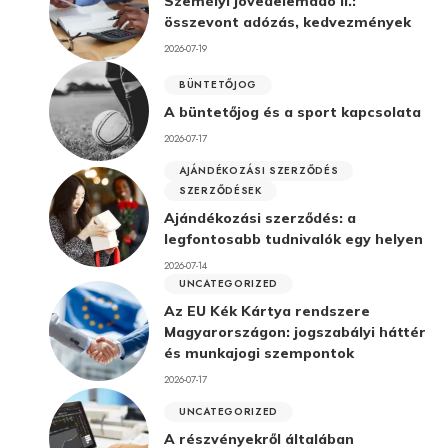
Személyi jövedelemadó II.:
összevont adózás, kedvezmények
2026-07-19
BÜNTETŐJOG
A büntetőjog és a sport kapcsolata
2026-07-17
AJÁNDÉKOZÁSI SZERZŐDÉS
SZERZŐDÉSEK
Ajándékozási szerződés: a
legfontosabb tudnivalók egy helyen
2026-07-14
UNCATEGORIZED
Az EU Kék Kártya rendszere
Magyarországon: jogszabályi háttér
és munkajogi szempontok
2026-07-17
UNCATEGORIZED
A részvényekről általában