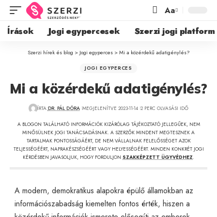
Aa
Írások
Jogi egypercesek
Szerzi jogi platform
Szerzi hírek és blog
>
Jogi egyperces
>
Mi a közérdekű adatigénylés?
JOGI EGYPERCES
Mi a közérdekű adatigénylés?
ÍRTA:
DR. PÁL DÓRA
MEGJELENÍTVE 2023-11-14
2 PERC OLVASÁSI IDŐ
A BLOGON TALÁLHATÓ INFORMÁCIÓK KIZÁRÓLAG TÁJÉKOZTATÓ JELLEGŰEK, NEM
MINŐSÜLNEK JOGI TANÁCSADÁSNAK. A SZERZŐK MINDENT MEGTESZNEK A
TARTALMAK PONTOSSÁGÁÉRT, DE NEM VÁLLALNAK FELELŐSSÉGET AZOK
TELJESSÉGÉÉRT, NAPRAKÉSZSÉGÉÉRT VAGY HELYESSÉGÉÉRT. MINDEN KONKRÉT JOGI
KÉRDÉSBEN JAVASOLJUK, HOGY FORDULJON
SZAKKÉPZETT ÜGYVÉDHEZ
.
A modern, demokratikus alapokra épülő államokban az
információszabadság kiemelten fontos érték, hiszen a
közérdekű információk ismerete elősegíti az emberek