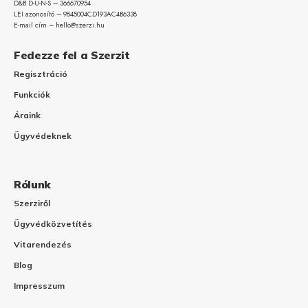
D&B D-U-N-S – 366670954
LEI azonosító – 9845004CD193AC4B6338
E-mail cím – hello@szerzi.hu
Fedezze fel a Szerzit
Regisztráció
Funkciók
Áraink
Ügyvédeknek
Rólunk
Szerziről
Ügyvédközvetítés
Vitarendezés
Blog
Impresszum