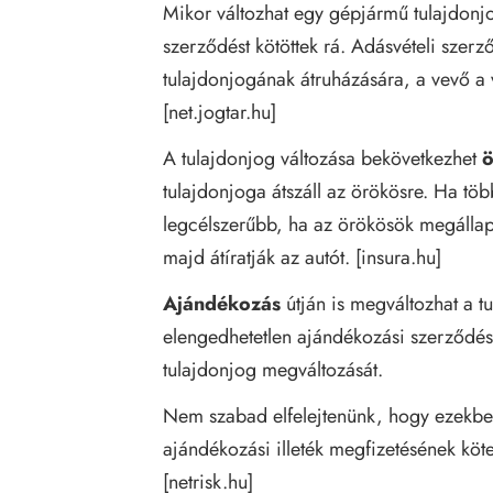
Mikor változhat egy gépjármű tulajdon
szerződést kötöttek rá. Adásvételi szerz
tulajdonjogának átruházására, a vevő a v
[
net.jogtar.hu
]
A tulajdonjog változása bekövetkezhet
ö
tulajdonjoga átszáll az örökösre. Ha tö
legcélszerűbb, ha az örökösök megállap
majd átíratják az autót. [
insura.hu
]
Ajándékozás
útján is megváltozhat a t
elengedhetetlen ajándékozási szerződés í
tulajdonjog megváltozását.
Nem szabad elfelejtenünk, hogy ezekben
ajándékozási illeték megfizetésének kötel
[
netrisk.hu
]