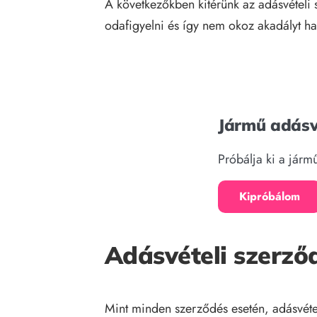
A következőkben kitérünk az adásvételi
odafigyelni és így nem okoz akadályt ha
Jármű adásv
Próbálja ki a jár
Kipróbálom
Adásvételi szerződ
Mint minden szerződés esetén, adásvétel