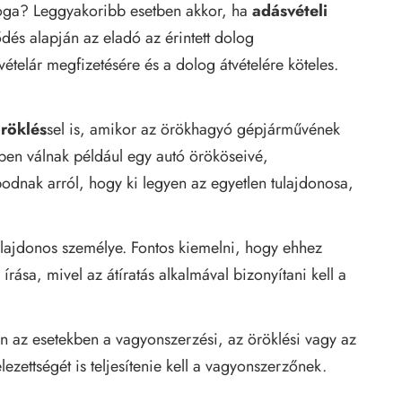
joga? Leggyakoribb esetben akkor, ha
adásvételi
ődés alapján az eladó az érintett dolog
ételár megfizetésére és a dolog átvételére köteles.
röklés
sel is, amikor az örökhagyó gépjárművének
bben válnak például egy autó örököseivé,
odnak arról, hogy ki legyen az egyetlen tulajdonosa,
ulajdonos személye. Fontos kiemelni, hogy ehhez
rása, mivel az átíratás alkalmával bizonyítani kell a
 az esetekben a vagyonszerzési, az öröklési vagy az
ezettségét is teljesítenie kell a vagyonszerzőnek.