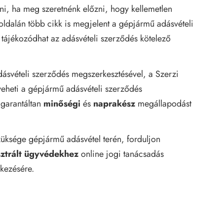
ni, ha meg szeretnénk előzni, hogy kellemetlen
ldalán több cikk is megjelent a gépjármű adásvételi
a tájékozódhat az adásvételi szerződés kötelező
dásvételi szerződés megszerkesztésével, a Szerzi
veheti a
gépjármű adásvételi szerződés
garantáltan
minőségi
és
naprakész
megállapodást
üksége gépjármű adásvétel terén, forduljon
sztrált ügyvédekhez
online jogi tanácsadás
lkezésére.