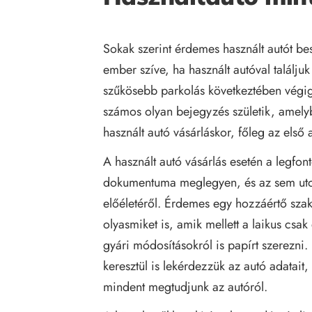
Sokak szerint érdemes használt autót be
ember szíve, ha használt autóval találju
szűkösebb parkolás következtében végig
számos olyan bejegyzés születik, amely
használt autó vásárláskor, főleg az első 
A használt autó vásárlás esetén a legfo
dokumentuma meglegyen, és az sem utols
előéletéről. Érdemes egy hozzáértő szak
olyasmiket is, amik mellett a laikus csa
gyári módosításokról is papírt szerezni
keresztül is lekérdezzük az autó adatait
mindent megtudjunk az autóról.