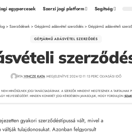
Jogi egypercesek
Szerzi jogi platform
Segítség
log
>
Szerződések
>
Gépjármű adásvétel szerződés
>
Gépjármű adásvételi szerző
GÉPJÁRMŰ ADÁSVÉTEL SZERZŐDÉS
vételi szerződés
ÍRTA:
VINCZE KATA
MEGJELENÍTVE 2024-12-11
13 PERC OLVASÁSI IDŐ
, NEM MINŐSÜLNEK JOGI TANÁCSADÁSNAK. A SZERZŐK MINDENT MEGTESZNEK A TARTALMAK P
GY HELYESSÉGÉÉRT. MINDEN KONKRÉT JOGI KÉRDÉSBEN JAVASOLJUK, HOGY FORDULJON
SZAK
ezetten gyakori szerződéstípussá vált, mivel a
váltják tulajdonosukat. Azonban felgyorsult