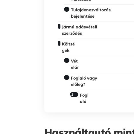
Tulajdonosváltozás
bejelentése
Jármű adásvételi
szerződés
Költsé
gek
Vét
elár
Foglaló vagy
előleg?
Fogl
aló
Használtautó mint