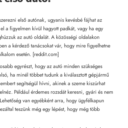
szerezni első autónak, ugyanis kevésbé fájhat az
k el a figyelmen kívül hagyott padkát, vagy ha egy
húzzuk az autó oldalát. A közösségi oldalakon
ben a kérdező tanácsokat vár, hogy mire figyelhetne
alkalom esetén. [
reddit.com
]
ntosabb egyrészt, hogy az autó minden szükséges
ó, ha minél többet tudunk a kiválasztott gépjármű
embert segítségül hívni, akinek a szeme kiszúrhat
k elnéz. Például érdemes rozsdát keresni, gyári és nem
. Lehetőség van egyébként arra, hogy ügyfélkapun
, ezáltal teszünk még egy lépést, hogy még több