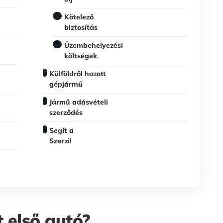
Kötelező
biztosítás
Üzembehelyezési
költségek
Külföldről hozott
gépjármű
Jármű adásvételi
szerződés
Segít a
Szerzi!
 első autó?