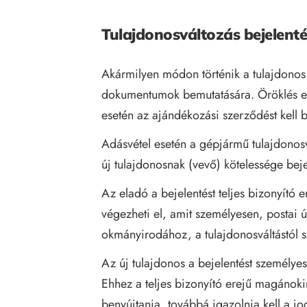
Tulajdonosváltozás bejelent
Akármilyen módon történik a tulajdonos
dokumentumok bemutatására. Öröklés es
esetén az ajándékozási szerződést kell 
Adásvétel esetén a gépjármű tulajdonosv
új tulajdonosnak (vevő) kötelessége be
Az eladó a bejelentést teljes bizonyító 
végezheti el, amit személyesen, postai út
okmányirodához, a tulajdonosváltástól s
Az új tulajdonos a bejelentést személye
Ehhez a teljes bizonyító erejű magánokir
benyújtania, továbbá igazolnia kell a jogs