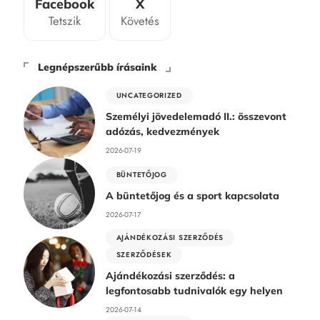
Facebook
X
Tetszik
Követés
Legnépszerűbb írásaink
UNCATEGORIZED
Személyi jövedelemadó II.: összevont
adózás, kedvezmények
2026-07-19
BÜNTETŐJOG
A büntetőjog és a sport kapcsolata
2026-07-17
AJÁNDÉKOZÁSI SZERZŐDÉS
SZERZŐDÉSEK
Ajándékozási szerződés: a
legfontosabb tudnivalók egy helyen
2026-07-14