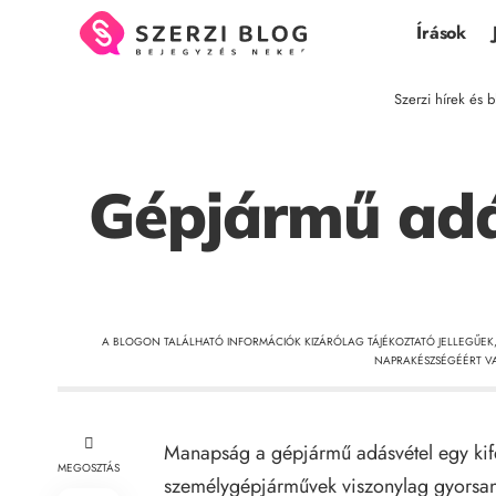
Írások
Szerzi hírek és b
Gépjármű adás
A BLOGON TALÁLHATÓ INFORMÁCIÓK KIZÁRÓLAG TÁJÉKOZTATÓ JELLEGŰEK
NAPRAKÉSZSÉGÉÉRT VA
Manapság a gépjármű adásvétel egy kifej
MEGOSZTÁS
személygépjárművek viszonylag gyorsan 