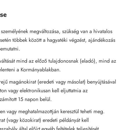
ése
 személyének megváltozása, szükség van a hivatalos
etén többek között a hagyatéki végzést, ajándékozás
bemutatni.
áltását mind az előző tulajdonosnak (eladó), mind az
jelenteni a Kormányablakban.
erejű magánokirat (eredeti vagy másolat) benyújtásával
on vagy elektronikusan kell eljuttatnia az
zámított 15 napon belül.
sen vagy meghatalmazottján keresztül teheti meg.
at (vagy közokirat) eredeti példányát kell
zabály által előírt egyéb feltételek teljesítését,