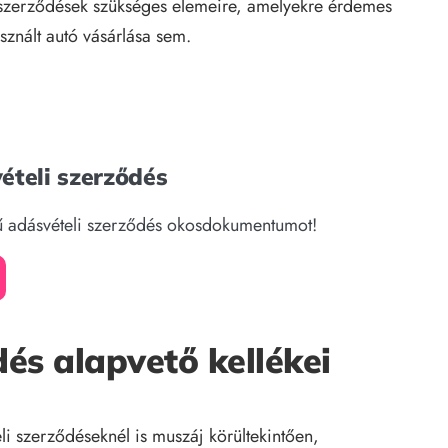
 szerződések szükséges elemeire, amelyekre érdemes
sznált autó vásárlása sem.
ételi szerződés
mű adásvételi szerződés okosdokumentumot!
és alapvető kellékei
i szerződéseknél is muszáj körültekintően,