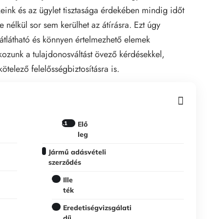
eink és az ügylet tisztasága érdekében mindig időt
e nélkül sor sem kerülhet az átírásra. Ezt úgy
, átlátható és könnyen értelmezhető elemek
ozunk a tulajdonosváltást övező kérdésekkel,
kötelező felelősségbiztosításra is.
Elő
leg
Jármű adásvételi
szerződés
Ille
ték
Eredetiségvizsgálati
díj