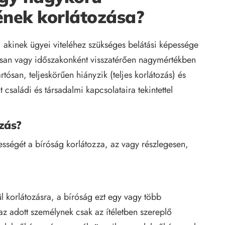
ének korlátozása?
 akinek ügyei viteléhez szükséges belátási képessége
ósan vagy időszakonként visszatérően nagymértékben
artósan, teljeskörűen hiányzik (teljes korlátozás) és
 családi és társadalmi kapcsolataira tekintettel
ozás?
ségét a bíróság korlátozza, az vagy részlegesen,
 korlátozásra, a bíróság ezt egy vagy több
az adott személynek csak az ítéletben szereplő