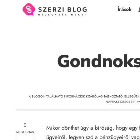
Írások
Gondnoksá
A BLOGON TALÁLHATÓ INFORMÁCIÓK KIZÁRÓLAG TÁJÉKOZTATÓ JELLEGŰEK
NAPRAKÉSZSÉGÉÉRT VA
Mikor dönthet úgy a bíróság, hogy egy f
MEGOSZTÁS
ügyeiről, legyen szó a pénzügyeiről va