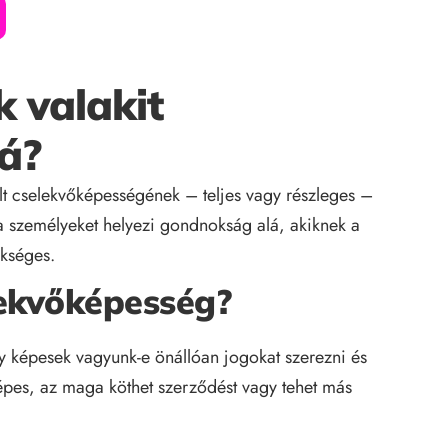
k valakit
á?
t cselekvőképességének – teljes vagy részleges –
 a személyeket helyezi gondnokság alá, akiknek a
kséges.
elekvőképesség?
gy képesek vagyunk-e önállóan jogokat szerezni és
képes, az maga köthet szerződést vagy tehet más