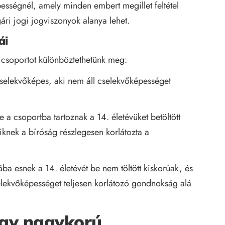
ességnél, amely minden embert megillet feltétel
gári jogi jogviszonyok alanya lehet.
ái
 csoportot különböztethetünk meg:
selekvőképes, aki nem áll cselekvőképességet
e a csoportba tartoznak a 14. életévüket betöltött
iknek a bíróság részlegesen korlátozta a
ába esnek a 14. életévét be nem töltött kiskorúak, és
elekvőképességet teljesen korlátozó gondnokság alá
egy nagykorú