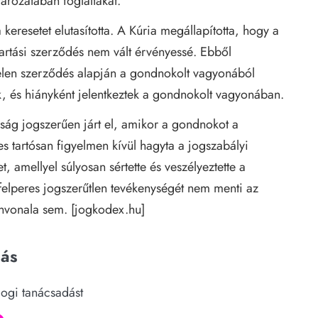
atározatában foglaltakat.
keresetet elutasította. A Kúria megállapította, hogy a
rtási szerződés nem vált érvényessé. Ebből
elen szerződés alapján a gondnokolt vagyonából
tak, és hiányként jelentkeztek a gondnokolt vagyonában.
ság jogszerűen járt el, amikor a gondnokot a
es tartósan figyelmen kívül hagyta a jogszabályi
, amellyel súlyosan sértette és veszélyeztette a
felperes jogszerűtlen tevékenységét nem menti az
nvonala sem. [
jogkodex.hu
]
dás
jogi tanácsadást