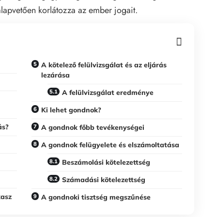
lapvetően korlátozza az ember jogait.
A kötelező felülvizsgálat és az eljárás
lezárása
A felülvizsgálat eredménye
Ki lehet gondnok?
ás?
A gondnok főbb tevékenységei
A gondnok felügyelete és elszámoltatása
Beszámolási kötelezettség
Számadási kötelezettség
kasz
A gondnoki tisztség megszűnése