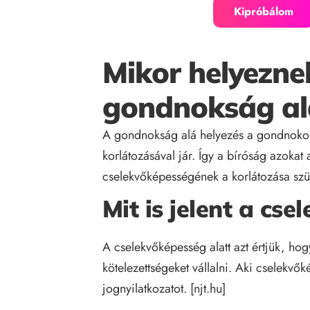
Kipróbálom
Mikor helyezne
gondnokság al
A gondnokság alá helyezés a gondnokol
korlátozásával jár. Így a bíróság azokat
cselekvőképességének a korlátozása szü
Mit is jelent a cs
A cselekvőképesség alatt azt értjük, ho
kötelezettségeket vállalni. Aki cselekvő
jognyilatkozatot. [
njt.hu
]