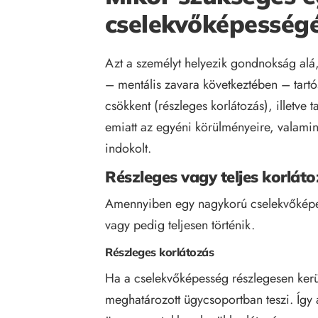
cselekvőképesség
Azt a személyt helyezik gondnokság alá,
– mentális zavara következtében – tart
csökkent (részleges korlátozás), illetve t
emiatt az egyéni körülményeire, valamint
indokolt.
Részleges vagy teljes korlát
Amennyiben egy nagykorú cselekvőképes
vagy pedig teljesen történik.
Részleges korlátozás
Ha a cselekvőképesség részlegesen kerül
meghatározott ügycsoportban teszi. Így 