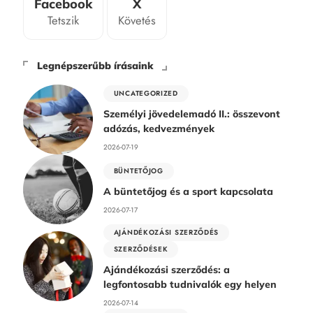
Facebook
X
Tetszik
Követés
Legnépszerűbb írásaink
UNCATEGORIZED
Személyi jövedelemadó II.: összevont
adózás, kedvezmények
2026-07-19
BÜNTETŐJOG
A büntetőjog és a sport kapcsolata
2026-07-17
AJÁNDÉKOZÁSI SZERZŐDÉS
SZERZŐDÉSEK
Ajándékozási szerződés: a
legfontosabb tudnivalók egy helyen
2026-07-14