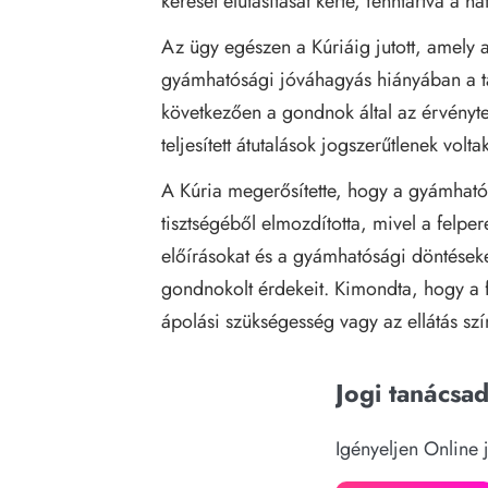
kereset elutasítását kérte, fenntartva a h
Az ügy egészen a Kúriáig jutott, amely a 
gyámhatósági jóváhagyás hiányában a ta
következően a gondnok által az érvényt
teljesített átutalások jogszerűtlenek vol
A Kúria megerősítette, hogy a gyámható
tisztségéből elmozdította, mivel a felper
előírásokat és a gyámhatósági döntéseket
gondnokolt érdekeit. Kimondta, hogy a 
ápolási szükségesség vagy az ellátás szí
Jogi tanácsa
Igényeljen Online 