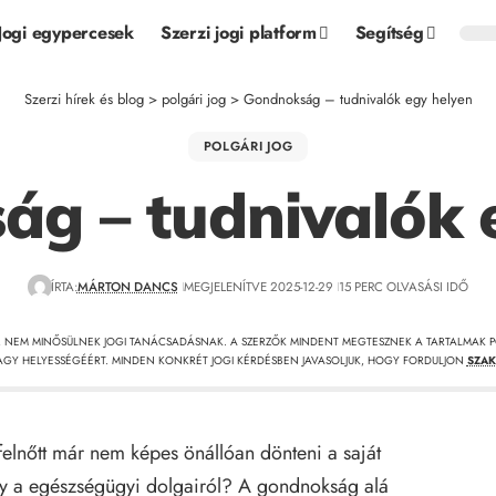
Jogi egypercesek
Szerzi jogi platform
Segítség
Szerzi hírek és blog
>
polgári jog
>
Gondnokság – tudnivalók egy helyen
POLGÁRI JOG
g – tudnivalók 
ÍRTA:
MÁRTON DANCS
MEGJELENÍTVE 2025-12-29
15 PERC OLVASÁSI IDŐ
, NEM MINŐSÜLNEK JOGI TANÁCSADÁSNAK. A SZERZŐK MINDENT MEGTESZNEK A TARTALMAK P
GY HELYESSÉGÉÉRT. MINDEN KONKRÉT JOGI KÉRDÉSBEN JAVASOLJUK, HOGY FORDULJON
SZAK
elnőtt már nem képes önállóan dönteni a saját
gy a egészségügyi dolgairól? A gondnokság alá