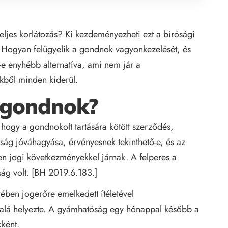
teljes korlátozás? Ki kezdeményezheti ezt a bírósági
? Hogyan felügyelik a gondnok vagyonkezelését, és
-e enyhébb alternatíva, ami nem jár a
kből minden kiderül.
 gondnok?
 hogy a gondnokolt tartására kötött szerződés,
ág jóváhagyása, érvényesnek tekinthető-e, és az
yen jogi következményekkel járnak. A felperes a
ág volt. [BH 2019.6.183.]
ében jogerőre emelkedett ítéletével
alá helyezte. A gyámhatóság egy hónappal később a
kként.