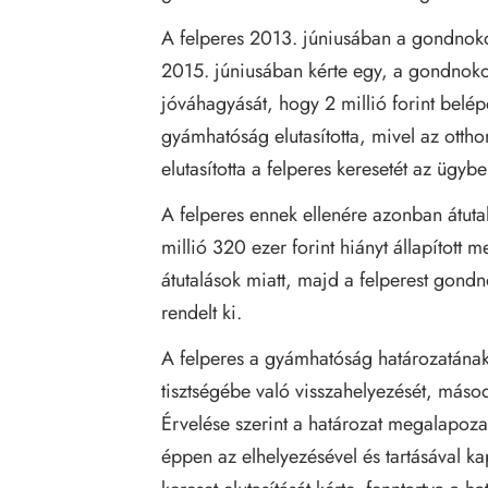
A felperes 2013. júniusában a gondnokol
2015. júniusában kérte egy, a gondnokol
jóváhagyását, hogy 2 millió forint belépé
gyámhatóság elutasította, mivel az ottho
elutasította a felperes keresetét az ügybe
A felperes ennek ellenére azonban átuta
millió 320 ezer forint hiányt állapítot
átutalások miatt, majd a felperest gondn
rendelt ki.
A felperes a gyámhatóság határozatának 
tisztségébe való visszahelyezését, másod
Érvelése szerint a határozat megalapoza
éppen az elhelyezésével és tartásával kap