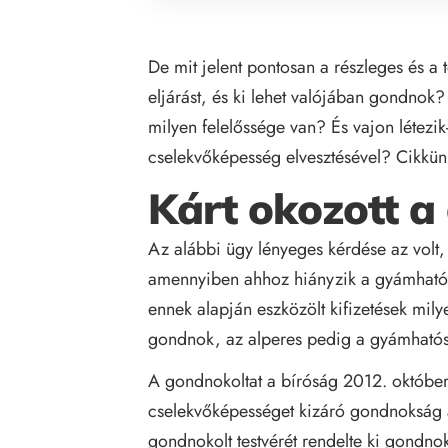
De mit jelent pontosan a részleges és a 
eljárást, és ki lehet valójában gondnok
milyen felelőssége van? És vajon létezik
cselekvőképesség elvesztésével? Cikkün
Kárt okozott a
Az alábbi ügy lényeges kérdése az volt,
amennyiben ahhoz hiányzik a gyámhatós
ennek alapján eszközölt kifizetések mil
gondnok, az alperes pedig a gyámhatós
A gondnokoltat a bíróság 2012. október
cselekvőképességet kizáró gondnokság 
gondnokolt testvérét rendelte ki gondno