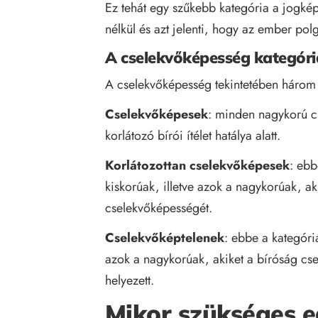
Ez tehát egy szűkebb kategória a jogkép
nélkül és azt jelenti, hogy az ember pol
A cselekvőképesség kategóri
A cselekvőképesség tekintetében három
Cselekvőképesek
: minden nagykorú c
korlátozó bírói ítélet hatálya alatt.
Korlátozottan cselekvőképesek
: ebb
kiskorúak, illetve azok a nagykorúak, ak
cselekvőképességét.
Cselekvőképtelenek
: ebbe a kategóri
azok a nagykorúak, akiket a bíróság cs
helyezett.
Mikor szükséges 