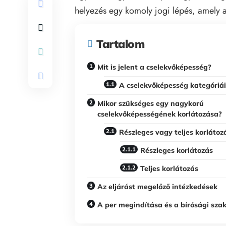
helyezés egy komoly jogi lépés, amely a
Tartalom
Mit is jelent a cselekvőképesség?
A cselekvőképesség kategóriái
Mikor szükséges egy nagykorú
cselekvőképességének korlátozása?
Részleges vagy teljes korlátoz
Részleges korlátozás
Teljes korlátozás
Az eljárást megelőző intézkedések
A per megindítása és a bírósági sza