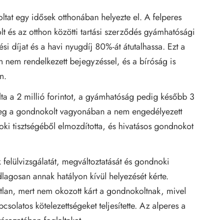
tat egy idősek otthonában helyezte el. A felperes
t és az otthon közötti tartási szerződés gyámhatósági
si díjat és a havi nyugdíj 80%-át átutalhassa. Ezt a
n nem rendelkezett bejegyzéssel, és a bíróság is
n.
lta a 2 millió forintot, a gyámhatóság pedig később 3
t meg a gondnokolt vagyonában a nem engedélyezett
oki tisztségéből elmozdította, és hivatásos gondnokot
felülvizsgálatát, megváltoztatását és gondnoki
lagosan annak hatályon kívül helyezését kérte.
tlan, mert nem okozott kárt a gondnokoltnak, mivel
csolatos kötelezettségeket teljesítette. Az alperes a