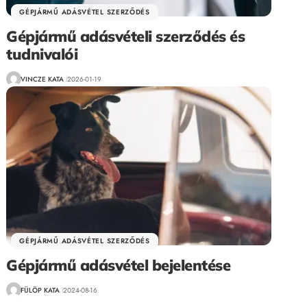
GÉPJÁRMŰ ADÁSVÉTEL SZERZŐDÉS
Gépjármű adásvételi szerződés és
tudnivalói
VINCZE KATA
2026-01-19
GÉPJÁRMŰ ADÁSVÉTEL SZERZŐDÉS
Gépjármű adásvétel bejelentése
FÜLÖP KATA
2024-08-16