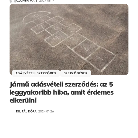
CZOMBA MÁTÉ
2024-08-17
ADÁSVÉTELI SZERZŐDÉS
SZERZŐDÉSEK
Jármű adásvételi szerződés: az 5
leggyakoribb hiba, amit érdemes
elkerülni
DR. PÁL DÓRA
2024-01-26