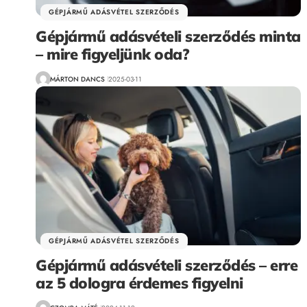
GÉPJÁRMŰ ADÁSVÉTEL SZERZŐDÉS
Gépjármű adásvételi szerződés minta
– mire figyeljünk oda?
MÁRTON DANCS
2025-03-11
GÉPJÁRMŰ ADÁSVÉTEL SZERZŐDÉS
Gépjármű adásvételi szerződés – erre
az 5 dologra érdemes figyelni