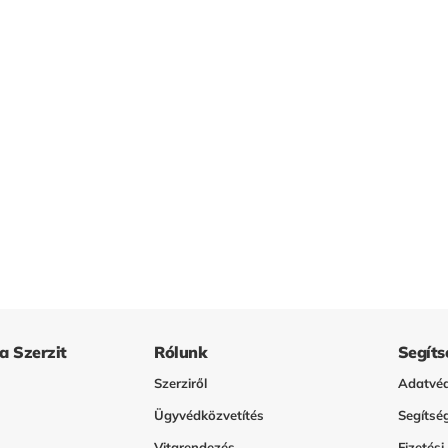
 a Szerzit
Rólunk
Segíts
Szerziről
Adatvéd
Ügyvédközvetítés
Segítsé
Vitarendezés
Fizetési