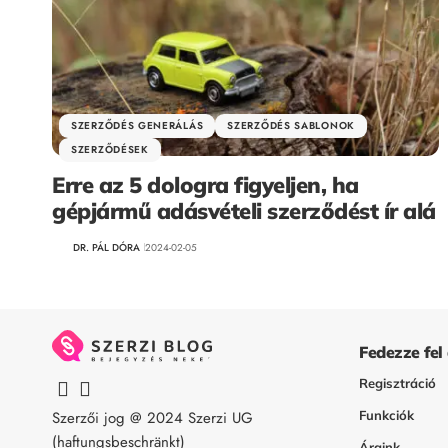
SZERZŐDÉS GENERÁLÁS
SZERZŐDÉS SABLONOK
SZERZŐDÉSEK
Erre az 5 dologra figyeljen, ha
gépjármű adásvételi szerződést ír alá
DR. PÁL DÓRA
2024-02-05
Fedezze fel
Regisztráció
Szerzői jog @ 2024
Szerzi UG
Funkciók
(haftungsbeschränkt)
Áraink