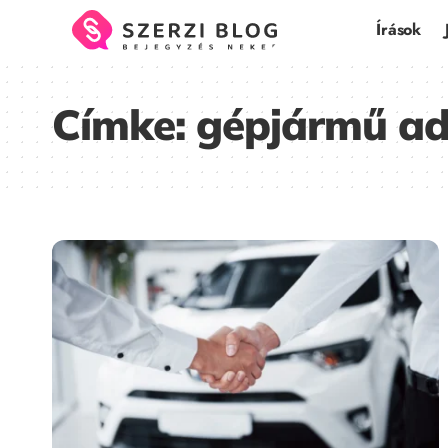
Írások
Címke:
gépjármű adá