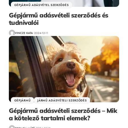
GÉPJÁRMŰ ADÁSVÉTEL SZERZŐDÉS
Gépjármű adásvételi szerződés és
tudnivalói
VINCZE KATA
2024-12-11
GÉPJÁRMŰ
JÁRMŰ ADÁSVÉTELI SZERZŐDÉS
Gépjármű adásvételi szerződés – Mik
a kötelező tartalmi elemek?