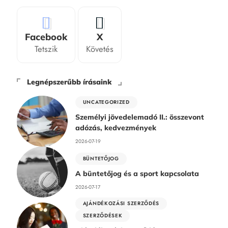
Facebook
X
Tetszik
Követés
Legnépszerűbb írásaink
UNCATEGORIZED
Személyi jövedelemadó II.: összevont
adózás, kedvezmények
2026-07-19
BÜNTETŐJOG
A büntetőjog és a sport kapcsolata
2026-07-17
AJÁNDÉKOZÁSI SZERZŐDÉS
SZERZŐDÉSEK