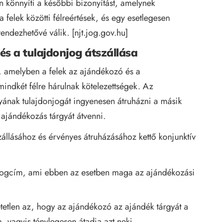
 könnyíti a későbbi bizonyítást, amelynek
felek közötti félreértések, és egy esetlegesen
endezhetővé válik. [
njt.jog.gov.hu
]
 és a tulajdonjog átszállása
, amelyben a felek az ajándékozó és a
indkét félre hárulnak kötelezettségek. Az
yának tulajdonjogát ingyenesen átruházni a másik
 ajándékozás tárgyát átvenni.
szállásához és érvényes átruházásához kettő konjunktív
s jogcím, ami ebben az esetben maga az ajándékozási
etlen az, hogy az ajándékozó az ajándék tárgyát a
 vagyis ténylegesen átadja azt neki.