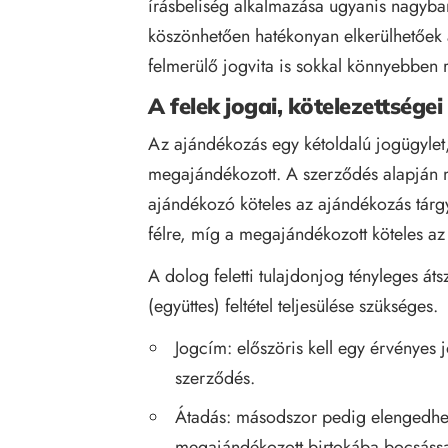
írásbeliség alkalmazása ugyanis nagyban
köszönhetően hatékonyan elkerülhetőek a 
felmerülő jogvita is sokkal könnyebben r
A felek jogai, kötelezettségei
Az ajándékozás egy kétoldalú jogügylet
megajándékozott. A szerződés alapján m
ajándékozó köteles az ajándékozás tárg
félre, míg a megajándékozott köteles az
A dolog feletti tulajdonjog tényleges át
(együttes) feltétel teljesülése szükséges.
Jogcím: előszöris kell egy érvénye
szerződés.
Átadás: másodszor pedig elengedhet
megajándékozott birtokába bocsássa,