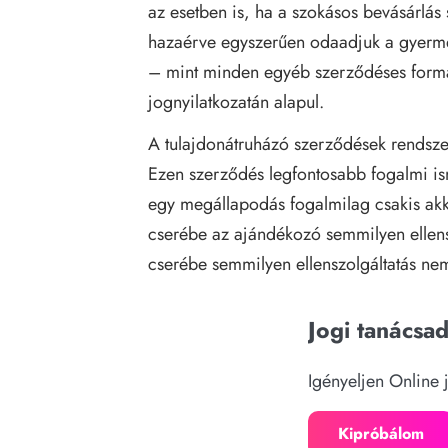
az esetben is, ha a szokásos bevásárlá
hazaérve egyszerűen odaadjuk a gyerme
– mint minden egyéb szerződéses form
jognyilatkozatán alapul.
A tulajdonátruházó szerződések rendszer
Ezen szerződés legfontosabb fogalmi is
egy megállapodás fogalmilag csakis akko
cserébe az ajándékozó semmilyen ellensz
cserébe semmilyen ellenszolgáltatás nem
Jogi tanácsa
Igényeljen Online 
Kipróbálom