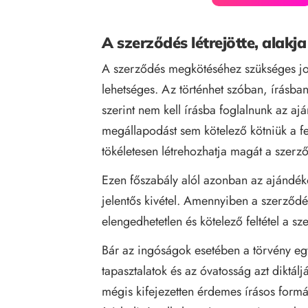
A szerződés létrejötte, alakja
A szerződés megkötéséhez szükséges jo
lehetséges. Az történhet szóban, írásban,
szerint nem kell írásba foglalnunk az a
megállapodást sem kötelező kötniük a fe
tökéletesen létrehozhatja magát a szerző
Ezen főszabály alól azonban az ajándéko
jelentős kivétel. Amennyiben a szerződé
elengedhetetlen és kötelező feltétel a sz
Bár az ingóságok esetében a törvény egy
tapasztalatok és az óvatosság azt diktá
mégis kifejezetten érdemes írásos formát