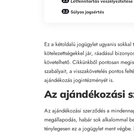
Létfenntartás veszélyeztetése
Súlyos jogsértés
Ez a kétoldalú jogügylet ugyanis sokkal
kötelezettségekkel jár, ráadásul bizonyo
követelhető. Cikkünkből pontosan megis
szabályait, a visszakövetelés pontos felté
ajándékozás jogintézményét is.
Az ajándékozási s
Az ajándékozási szerződés a mindennapi
megállapodás, habár sok alkalommal b
ténylegesen ez a jogügylet ment végbe.