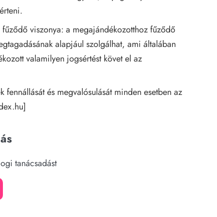
érteni.
fűződő viszonya: a megajándékozotthoz fűződő
egtagadásának alapjául szolgálhat, ami általában
ozott valamilyen jogsértést követ el az
k fennállását és megvalósulását minden esetben az
dex.hu
]
dás
jogi tanácsadást