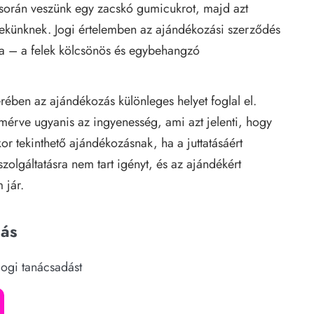
s során veszünk egy zacskó gumicukrot, majd azt
künknek. Jogi értelemben az ajándékozási szerződés
a – a felek kölcsönös és egybehangzó
ében az ajándékozás különleges helyet foglal el.
mérve ugyanis az ingyenesség, ami azt jelenti, hogy
r tekinthető ajándékozásnak, ha a juttatásáért
olgáltatásra nem tart igényt, és az ajándékért
 jár.
dás
jogi tanácsadást