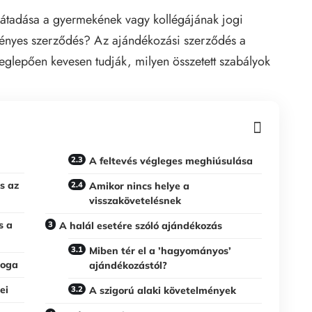
átadása a gyermekének vagy kollégájának jogi
vényes szerződés? Az ajándékozási szerződés a
glepően kevesen tudják, milyen összetett szabályok
A feltevés végleges meghiúsulása
s az
Amikor nincs helye a
visszakövetelésnek
s a
A halál esetére szóló ajándékozás
Miben tér el a ’hagyományos’
joga
ajándékozástól?
ei
A szigorú alaki követelmények