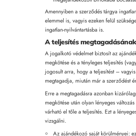
Amennyiben a szerződés tárgya ingatlan
elemmel is, vagyis ezeken felül szükség
ingatlan-nyilvántartásba is.
A teljesítés megtagadásának
A jogalkotó védelmet biztosít az ajánd
megkötése és a tényleges teljesítés (va
jogosult arra, hogy a teljesítést – vagy
megtagadja, miután már a szerződést é
Erre a megtagadásra azonban kizárólag 
megkötése után olyan lényeges változás
várható el tőle a teljesítés. Ezt a lényege
vizsgálni.
Az ajándékozó saját körülményei: ez