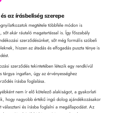
 és az írásbeliség szerepe
gnyilatkozatok megtétele többféle módon is
 sőt akár ráutaló magatartással is. Így főszabály
jándékozási szerződésünket, sőt még formális szóbeli
leknek, hiszen az átadás és elfogadás puszta ténye is
dést.
zási szerződés tekintetében létezik egy rendkívül
s tárgya ingatlan, úgy az érvényességhez
erződés írásba foglalása.
ébként nem ír elő kötelező alakiságot, a gyakorlati
lják, hogy nagyobb értékű ingó dolog ajándékozásakor
 választani és írásba foglalni a megállapodást. Az