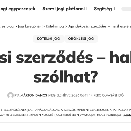
Jogi egypercesek
Szerzi jogi platform
Segítség
k és blog
>
Jogi kategóriák
>
Kötelmi jog
>
Ajándékozási szerződés – halál esetére
KÖTELMI JOG
ÖRÖKLÉSI JOG
 szerződés – hal
szólhat?
ÍRTA:
MÁRTON DANCS
MEGJELENÍTVE 2026-06-11
14 PERC OLVASÁSI IDŐ
, NEM MINŐSÜLNEK JOGI TANÁCSADÁSNAK. A SZERZŐK MINDENT MEGTESZNEK A TARTALMAK P
GY HELYESSÉGÉÉRT. MINDEN KONKRÉT JOGI KÉRDÉSBEN JAVASOLJUK, HOGY FORDULJON
SZAK