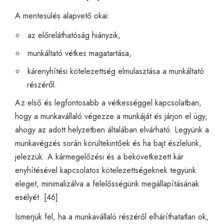
A mentesülés alapvető okai:
az előreláthatóság hiányzik,
munkáltató vétkes magatartása,
kárenyhítési kötelezettség elmulasztása a munkáltató
részéről.
Az első és legfontosabb a vétkességgel kapcsolatban,
hogy a munkavállaló végezze a munkáját és járjon el úgy,
ahogy az adott helyzetben általában elvárható. Legyünk a
munkavégzés során körültekintőek és ha bajt észlelünk,
jelezzük. A kármegelőzési és a bekövetkezett kár
enyhítésével kapcsolatos kötelezettségeknek tegyünk
eleget, minimalizálva a felelősségünk megállapításának
esélyét. [46]
Ismerjük fel, ha a munkavállaló részéről elháríthatatlan ok,