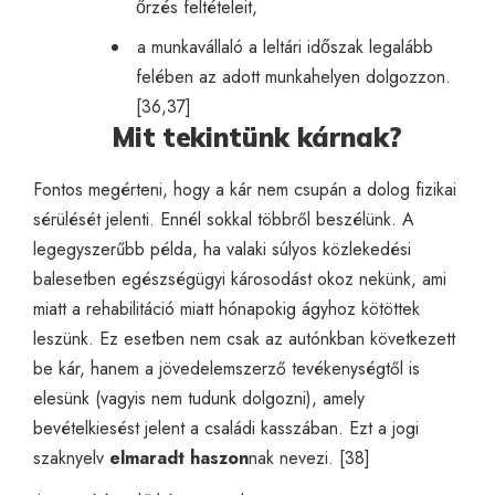
őrzés feltételeit,
a munkavállaló a leltári időszak legalább
felében az adott munkahelyen dolgozzon.
[36,37]
Mit tekintünk kárnak?
Fontos megérteni, hogy a kár nem csupán a dolog fizikai
sérülését jelenti. Ennél sokkal többről beszélünk. A
legegyszerűbb példa, ha valaki súlyos közlekedési
balesetben egészségügyi károsodást okoz nekünk, ami
miatt a rehabilitáció miatt hónapokig ágyhoz kötöttek
leszünk. Ez esetben nem csak az autónkban következett
be kár, hanem a jövedelemszerző tevékenységtől is
elesünk (vagyis nem tudunk dolgozni), amely
bevételkiesést jelent a családi kasszában. Ezt a jogi
szaknyelv
elmaradt haszon
nak nevezi. [38]