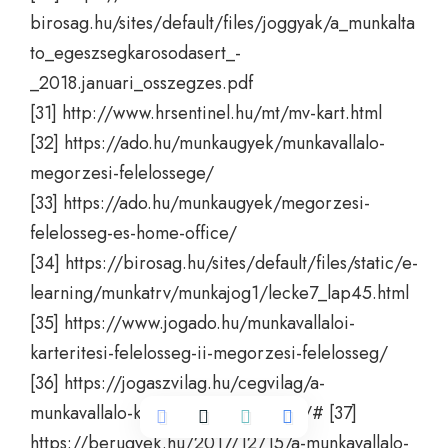
birosag.hu/sites/default/files/joggyak/a_munkalta
to_egeszsegkarosodasert_-
_2018.januari_osszegzes.pdf
[31]
http://www.hrsentinel.hu/mt/mv-kart.html
[32]
https://ado.hu/munkaugyek/munkavallalo-
megorzesi-felelossege/
[33]
https://ado.hu/munkaugyek/megorzesi-
felelosseg-es-home-office/
[34]
https://birosag.hu/sites/default/files/static/e-
learning/munkatrv/munkajog1/lecke7_lap45.html
[35]
https://www.jogado.hu/munkavallaloi-
karteritesi-felelosseg-ii-megorzesi-felelosseg/
[36]
https://jogaszvilag.hu/cegvilag/a-
munkavallalo-karteritesi-felelossege/#
[37]
https://berugyek.hu/2017/12/15/a-munkavallalo-