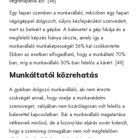
végrehajtania azt. [48]
Egy faipari üzemben a munkavállaló, miközben egy faipari
vágógéppel dolgozott, súlyos kézfejsérülést szenvedett,
mert az beleért a gépbe. A balesetet a gép hibája és a
megfelelő képzés hiánya okozta, amely így a
munkavállaló munkaképességét 36%-kal csökkentette.
Ebben az esetben elfogadható, hogy a munkáltató 70%-
ban, míg a munkavállaló 30%-ban felelős a kárért. [49]
Munkáltatói közrehatás
A gyárban dolgozó munkavállaló, aki nem érezte
szükségét annak, hogy viselje a munkavédelmi
szemüveget, valójában nem kizárólagosan volt felelős a
balesettel kapcsolatban. Bár a munkavállaló magatartása
vétkesnek minősül, de a bizonyítási eljárás során kiderült,
hogy a szemüveg önmagában nem volt megfelelően