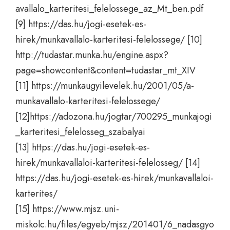
avallalo_karteritesi_felelossege_az_Mt_ben.pdf
[9]
https://das.hu/jogi-esetek-es-
hirek/munkavallalo-karteritesi-felelossege/
[10]
http://tudastar.munka.hu/engine.aspx?
page=showcontent&content=tudastar_mt_XIV
[11]
https://munkaugyilevelek.hu/2001/05/a-
munkavallalo-karteritesi-felelossege/
[12]
https://adozona.hu/jogtar/700295_munkajogi
_karteritesi_felelosseg_szabalyai
[13]
https://das.hu/jogi-esetek-es-
hirek/munkavallaloi-karteritesi-felelosseg/
[14]
https://das.hu/jogi-esetek-es-hirek/munkavallaloi-
karterites/
[15]
https://www.mjsz.uni-
miskolc.hu/files/egyeb/mjsz/201401/6_nadasgyo