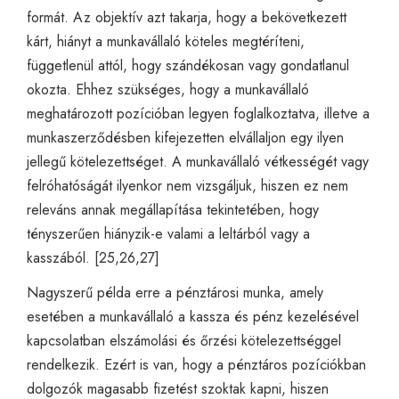
formát. Az objektív azt takarja, hogy a bekövetkezett
kárt, hiányt a munkavállaló köteles megtéríteni,
függetlenül attól, hogy szándékosan vagy gondatlanul
okozta. Ehhez szükséges, hogy a munkavállaló
meghatározott pozícióban legyen foglalkoztatva, illetve a
munkaszerződésben kifejezetten elvállaljon egy ilyen
jellegű kötelezettséget. A munkavállaló vétkességét vagy
felróhatóságát ilyenkor nem vizsgáljuk, hiszen ez nem
releváns annak megállapítása tekintetében, hogy
tényszerűen hiányzik-e valami a leltárból vagy a
kasszából. [25,26,27]
Nagyszerű példa erre a pénztárosi munka, amely
esetében a munkavállaló a kassza és pénz kezelésével
kapcsolatban elszámolási és őrzési kötelezettséggel
rendelkezik. Ezért is van, hogy a pénztáros pozíciókban
dolgozók magasabb fizetést szoktak kapni, hiszen