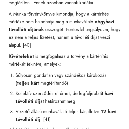
megtéríteni. Ennek azonban vannak korlátai.
A Munka törvénykönyve kimondja, hogy a kártérítés
mértéke nem haladhatja meg a munkavállaló
négyhavi
távolléti díjának
összegét. Fontos kihangsúlyozni, hogy
ez nem a teljes fizetést, hanem a távolléti díjat veszi
alapul. [40]
Kivételeket
is megfogalmaz a törvény a kártérítés
mértékét tekintve, amelyek:
Súlyosan gondatlan vagy szándékos károkozás
(
teljes kár
t megtérítendő).
Kollektív szerződés eltérhet, de legfeljebb
8 havi
távolléti díj
at határozhat meg.
Vezető állású munkavállaló teljes kár, illetve
12 havi
távolléti díj
. [41]