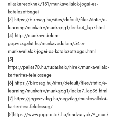
allaskeresoknek/151/munkavallalok-jogai-es-
kotelezettsegei
[3]
https://birosag.hu/sites/default/files/static/e-
learning/munkatrv/munkajog1/lecke4_lap7.html
[4]
http://munkavedelem-
gepvizsgalat.hu/munkavedelem/54-a-
munkavallalok-jogai-es-kotelezettsegei.html
[5]
https://pallas70.hu/tudashalo/hirek/munkavallalo-
karterites-felelossege
[6]
https://birosag.hu/sites/default/files/static/e-
learning/munkatrv/munkajog1/lecke7_lap36.html
[7]
https://jogaszvilag.hu/cegvilag/munkavallaloi-
karteritesi-felelosseg/
[8]
https://www.jogpontok.hu/kiadvanyok/A_munk