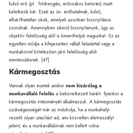
külső erő (pl.: földrengés, erőszakos betörés) miatt
keletkezik kár. Ezek az ún. erőhatalmak, külső,
elháríthatatlan okok, amelyek azonban bizonyításra
szorulnak. Amennyiben sikerül bizonyítanunk, úgy az
objektív felelősség alól is kimenthetjük magunkat. Ez az
egyetlen módja a kifejezetten vállalt feladattal vagy a
munkakörrel kötelezően járó felelősség alóli
mentesülésnek. [47]
Kármegosztás
Vannak olyan esetek amikor
nem kizárólag a
munkavállaló felelős
a bekövetkezett kárért. Ilyenkor a
kármegosztás intézményét alkalmazzuk. A kármegosztás
szükségességét már az indokolja, ha a munkahelyi
vezető olyan utasítást ad, ami közvetlen életveszélyt
jelent, és a munkavállalónak nem kellett volna