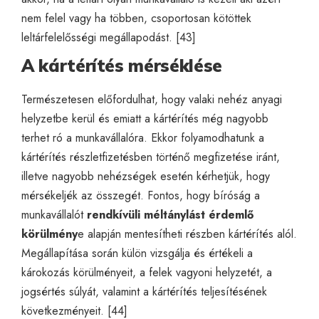
nem felel vagy ha többen, csoportosan kötöttek
leltárfelelősségi megállapodást. [43]
A kártérítés mérséklése
Természetesen előfordulhat, hogy valaki nehéz anyagi
helyzetbe kerül és emiatt a kártérítés még nagyobb
terhet ró a munkavállalóra. Ekkor folyamodhatunk a
kártérítés részletfizetésben történő megfizetése iránt,
illetve nagyobb nehézségek esetén kérhetjük, hogy
mérsékeljék az összegét. Fontos, hogy bíróság a
munkavállalót
rendkívüli méltánylást érdemlő
körülmény
e alapján mentesítheti részben kártérítés alól.
Megállapítása során külön vizsgálja és értékeli a
károkozás körülményeit, a felek vagyoni helyzetét, a
jogsértés súlyát, valamint a kártérítés teljesítésének
következményeit. [44]