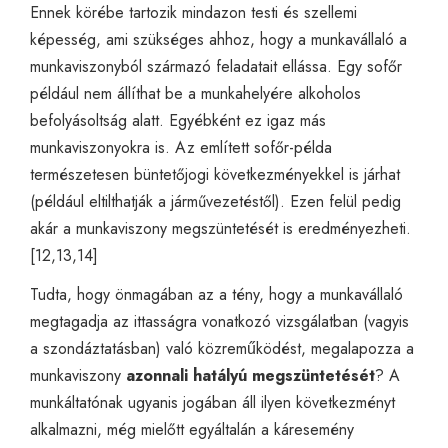
Ennek körébe tartozik mindazon testi és szellemi
képesség, ami szükséges ahhoz, hogy a munkavállaló a
munkaviszonyból származó feladatait ellássa. Egy sofőr
például nem állíthat be a munkahelyére alkoholos
befolyásoltság alatt. Egyébként ez igaz más
munkaviszonyokra is. Az említett sofőr-példa
természetesen büntetőjogi következményekkel is járhat
(például eltilthatják a járművezetéstől). Ezen felül pedig
akár a munkaviszony megszüntetését is eredményezheti.
[12,13,14]
Tudta, hogy önmagában az a tény, hogy a munkavállaló
megtagadja az ittasságra vonatkozó vizsgálatban (vagyis
a szondáztatásban) való közreműködést, megalapozza a
munkaviszony
azonnali hatályú megszüntetését
? A
munkáltatónak ugyanis jogában áll ilyen következményt
alkalmazni, még mielőtt egyáltalán a káresemény