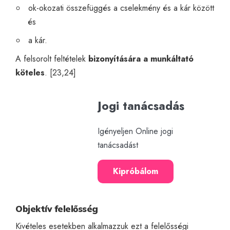
ok-okozati összefüggés a cselekmény és a kár között
és
a kár.
A felsorolt feltételek
bizonyítására a munkáltató
köteles
. [23,24]
Jogi tanácsadás
Igényeljen Online jogi
tanácsadást
Kipróbálom
Objektív felelősség
Kivételes esetekben alkalmazzuk ezt a felelősségi