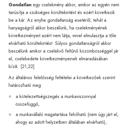
Gondatlan
egy cselekmény akkor, amikor az egyén nem
tanúsítja a szükséges körültekintést és ezért következik
be a kár. Az enyhe gondatlanság esetéről, tehát a
hanyagságról akkor beszélünk, ha cselekményének
következményeit azért nem látja, mivel elmulasztja a tőle
elvárható körültekintést. Súlyos gondatlanságról akkor
beszélünk amikor a cselekvő feltűnő közömbösséggel jár
el, cselekedete következményeinek elmaradásában
bízik. [21,22]
Az általános felelősség feltételei a következőek szerint
határozható meg:
a kötelezettségszegés a munkaviszonnyal
összefüggő,
a munkavállaló magatartása felróható (nem úgy járt el,
ahogy az adott helyzetben általában elvárható),