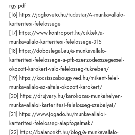
rgy.pdf
[16]
https://jogkoveto.hu/tudastar/A-munkavallalo-
karteritesi-felelossege
[17]
https://www.kontroport.hu/cikkek/a-
munkavallalo-karteritesi-felelossege-315
[18]
https://doboslegal.eu/a-munkavallalo-
karteritesi-felelossege-a-ptk-szerzodesszegessel-
okozott-karokert-valo-felelosseg-tukreben/
[19]
https://kocsisszabougyved.hu/mikent-felel-
munkavallalo-az-altala-okozott-karokert/
[20]
https://drujvary.hu/karokozas-munkahelyen-
munkavallaloi-karteritesi-felelosseg-szabalyai/
[21]
https://www.jogado.hu/munkavallaloi-
karteritesi-felelosseg-alapfogalmak/
[22]
https://balancekft.hu/blog/a-munkavallalo-