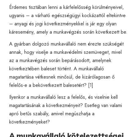
Érdemes tisztában lenni a kárfelelősség körülményeivel,
ugyanis – a várható egészségügyi kockázattól eltekintve
– anyagi és jogi következményekkel is jár egy olyan
káresemény, amely a munkavégzés során következett be.
A gyárban dolgozó munkavállaló nem érezte szükségét
annak, hogy viselje a munkavédelmi szemüveget, mivel
az a munkavégzés során bepárásodott, amelynek
következtében baleset történt. A munkavállaló
magatartása vétkesnek minősül, de kizárólagosan ő
felelős-e a bekövetkezett balesetért? [1]
Ilyenkor a munkavállaló lesz a felelős, és viselnie kell
magatartásának a következményeit? Esetleg van valami
apró betűs szabály, amivel megúszhatja a
következményeket?
A munkavállaló kötelezettségei