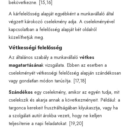
bekövetkezne. [15,16]
A kárfelelősség alapját egyébként a munkavállaló által
végzett károkozó cselekmény adja. A cselekményével
kapcsolatban a felelősség alapját két oldalról
közelíthetjük meg.
Vétkességi felelősség
Az általános szabály a munkavállaló
vétkes
magatartásána
k vizsgálata. Ebben az esetben a
cselekményét vétkességi felelősség alapján szándékosan
vagy gondatlan módon tanúsítja. [17,18]
Szándékos
egy cselekmény, amikor az egyén tudja, mit
cselekszik és akarja annak a következményeit. Például: a
targonca kerekeit frusztráltságában kilyukasztja, vagy ha
a szolgálati autót árokba vezeti, hogy ne kelljen
teljesítenie a napi feladatokat. [19,20]