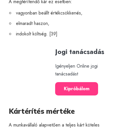
A megtérítendő kár ez esetben:
vagyonban beállt értékcsökkenés,
elmaradt haszon,
indokolt költség. [39]
Jogi tanácsadás
Igényeljen Online jogi
tanácsadást
Kipróbálom
Kártérítés mértéke
A munkavállaló alapvetően a teljes kárt köteles