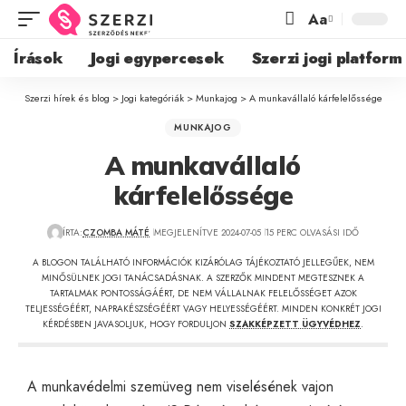
Aa
Írások
Jogi egypercesek
Szerzi jogi platform
Szerzi hírek és blog
>
Jogi kategóriák
>
Munkajog
>
A munkavállaló kárfelelőssége
MUNKAJOG
A munkavállaló
kárfelelőssége
ÍRTA:
CZOMBA MÁTÉ
MEGJELENÍTVE 2024-07-05
15 PERC OLVASÁSI IDŐ
A BLOGON TALÁLHATÓ INFORMÁCIÓK KIZÁRÓLAG TÁJÉKOZTATÓ JELLEGŰEK, NEM
MINŐSÜLNEK JOGI TANÁCSADÁSNAK. A SZERZŐK MINDENT MEGTESZNEK A
TARTALMAK PONTOSSÁGÁÉRT, DE NEM VÁLLALNAK FELELŐSSÉGET AZOK
TELJESSÉGÉÉRT, NAPRAKÉSZSÉGÉÉRT VAGY HELYESSÉGÉÉRT. MINDEN KONKRÉT JOGI
KÉRDÉSBEN JAVASOLJUK, HOGY FORDULJON
SZAKKÉPZETT ÜGYVÉDHEZ
.
A munkavédelmi szemüveg nem viselésének vajon