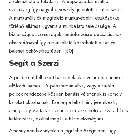
alkalmazható a feladatra. A bepárásodás miatt a
szemüveg így nagyobb veszélyt jelentett, mint hasznot.
A munkavállalók megfelelő munkavédelmi eszközökkel
történő ellátása ugyanis a munkáltató felelőssége. A
biztonságos szemüvegek rendelkezésre bocsátásának
elmaradásával így a munkáltató közrehatott a kár és
baleset bekövetkeztében. [50]
Segít a Szerzi
A példaként felhozott balesetek akár velünk is bármikor
előfordulhatnak . A pénztárban állva, vagy a raktári
polcok rendezése közben banális véletlenek is komoly
károkat okozhatnak. Esetleg a leltárhiány jelentkezik,
amely a nyilvántartás szerint nem vezethető vissza a hibás
leltározásra, ezáltal megáll a kárfelelősségünk.
Amennyiben bizonytalan a jogi lehetőségeiben, úgy