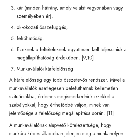
kár (minden hátrány, amely valakit vagyonában vagy
személyében ér),
ok-okozati összefüggés,
felróhatóság.
Ezeknek a feltételeknek együttesen kell teljesülniük a
megállapíthatóság érdekében. [9,10]
Munkavállalói kárfelelősség
A kárfelelősség egy több összetevős rendszer. Mivel a
munkavállalók esetlegesen belefuthatnak kellemetlen
szituációkba, érdemes megismerkedniük ezekkel a
szabályokkal, hogy érthetőbbé váljon, minek van
jelentősége a felelősség megállapítása során. [11]
A munkavállalónak alapvető kötelezettsége, hogy
munkára képes állapotban jelenjen meg a munkahelyen.