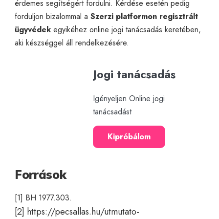
érdemes segítségért fordulni. Kérdése esetén pedig
forduljon bizalommal a
Szerzi platformon regisztrált
ügyvédek
egyikéhez
online jogi tanácsadás
keretében,
aki készséggel áll rendelkezésére.
Jogi tanácsadás
Igényeljen Online jogi
tanácsadást
Kipróbálom
Források
[1] BH 1977.303.
[2]
https://pecsallas.hu/utmutato-