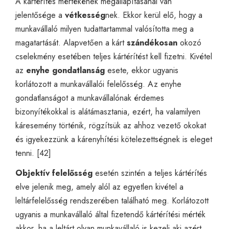
A kártérítés mértékének megállapításánál van
jelentősége a
vétkesség
nek. Ekkor kerül elő, hogy a
munkavállaló milyen tudattartammal valósította meg a
magatartását. Alapvetően a kárt
szándékosan
okozó
cselekmény esetében teljes kártérítést kell fizetni. Kivétel
az
enyhe gondatlanság
esete, ekkor ugyanis
korlátozott a munkavállalói felelősség. Az enyhe
gondatlanságot a munkavállalónak érdemes
bizonyítékokkal is alátámasztania, ezért, ha valamilyen
káresemény történik, rögzítsük az ahhoz vezető okokat
és igyekezzünk a kárenyhítési kötelezettségnek is eleget
tenni. [42]
Objektív felelősség
esetén szintén a teljes kártérítés
elve jelenik meg, amely alól az egyetlen kivétel a
leltárfelelősség rendszerében található meg. Korlátozott
ugyanis a munkavállaló által fizetendő kártérítési mérték
akkor, ha a leltárt olyan munkavállaló is kezeli aki azért