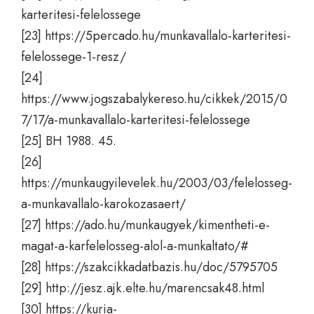
karteritesi-felelossege
[23]
https://5percado.hu/munkavallalo-karteritesi-
felelossege-1-resz/
[24]
https://www.jogszabalykereso.hu/cikkek/2015/0
7/17/a-munkavallalo-karteritesi-felelossege
[25] BH 1988. 45.
[26]
https://munkaugyilevelek.hu/2003/03/felelosseg-
a-munkavallalo-karokozasaert/
[27]
https://ado.hu/munkaugyek/kimentheti-e-
magat-a-karfelelosseg-alol-a-munkaltato/#
[28]
https://szakcikkadatbazis.hu/doc/5795705
[29]
http://jesz.ajk.elte.hu/marencsak48.html
[30]
https://kuria-