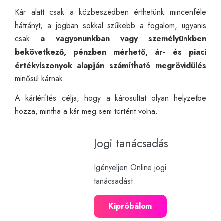
Kár alatt csak a közbeszédben érthetünk mindenféle
hátrányt, a jogban sokkal szűkebb a fogalom, ugyanis
csak
a vagyon
unkban vagy személyünkben
bekövetkező, pénzben mérhető, ár- és piaci
értékviszonyok alapján számítható megrövidülés
minősül kárnak.
A kártérítés célja, hogy a károsultat olyan helyzetbe
hozza, mintha a kár meg sem történt volna.
Jogi tanácsadás
Igényeljen Online jogi
tanácsadást
Kipróbálom