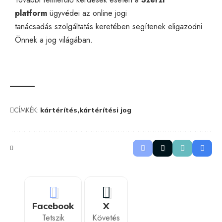
platform
ügyvédei az
online jogi
tanácsadás
szolgáltatás keretében segítenek eligazodni
Önnek a jog világában.
CÍMKÉK:
kártérítés
kártérítési jog
Facebook
X
Tetszik
Követés