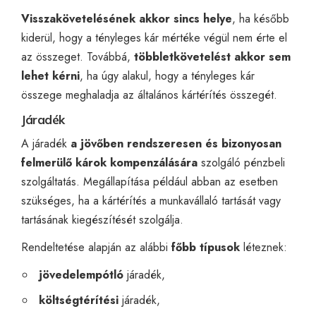
Visszakövetelésének akkor sincs helye
, ha később
kiderül, hogy a tényleges kár mértéke végül nem érte el
az összeget. Továbbá,
többletkövetelést akkor sem
lehet kérni
, ha úgy alakul, hogy a tényleges kár
összege meghaladja az általános kártérítés összegét.
Járadék
A járadék
a jövőben rendszeresen és bizonyosan
felmerülő károk kompenzálására
szolgáló pénzbeli
szolgáltatás. Megállapítása például abban az esetben
szükséges, ha a kártérítés a munkavállaló tartását vagy
tartásának kiegészítését szolgálja.
Rendeltetése alapján az alábbi
főbb típusok
léteznek:
jövedelempótló
járadék,
költségtérítési
járadék,