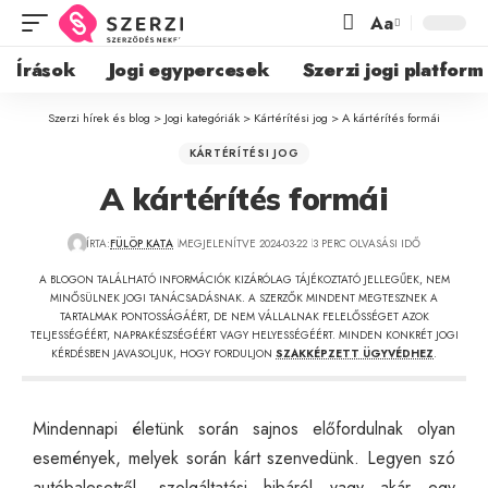
Aa
Írások
Jogi egypercesek
Szerzi jogi platform
Szerzi hírek és blog
>
Jogi kategóriák
>
Kártérítési jog
>
A kártérítés formái
KÁRTÉRÍTÉSI JOG
A kártérítés formái
ÍRTA:
FÜLÖP KATA
MEGJELENÍTVE 2024-03-22
3 PERC OLVASÁSI IDŐ
A BLOGON TALÁLHATÓ INFORMÁCIÓK KIZÁRÓLAG TÁJÉKOZTATÓ JELLEGŰEK, NEM
MINŐSÜLNEK JOGI TANÁCSADÁSNAK. A SZERZŐK MINDENT MEGTESZNEK A
TARTALMAK PONTOSSÁGÁÉRT, DE NEM VÁLLALNAK FELELŐSSÉGET AZOK
TELJESSÉGÉÉRT, NAPRAKÉSZSÉGÉÉRT VAGY HELYESSÉGÉÉRT. MINDEN KONKRÉT JOGI
KÉRDÉSBEN JAVASOLJUK, HOGY FORDULJON
SZAKKÉPZETT ÜGYVÉDHEZ
.
Mindennapi életünk során sajnos előfordulnak olyan
események, melyek során kárt szenvedünk. Legyen szó
autóbalesetről, szolgáltatási hibáról vagy akár egy