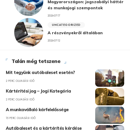
Magyarországon: jogszabályi háttér
és munkajogi szempontok
2026-07-17
UNCATEGORIZED
A részvényekről általában
2026-07-12
Talán még tetszene
Mit tegyünk autóbaleset esetén?
2 PERC OLVASÁSI IDŐ
Kártérítési jog – Jogi Kategória
2 PERC OLVASÁSI IDŐ
A munkavállaló kárfelelőssége
15 PERC OLVASÁSI IDŐ
Autóbaleset és a kártérítés kérdése