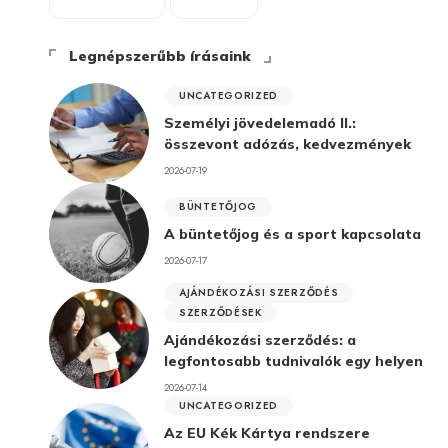
Legnépszerűbb írásaink
UNCATEGORIZED
Személyi jövedelemadó II.:
összevont adózás, kedvezmények
2026-07-19
BÜNTETŐJOG
A büntetőjog és a sport kapcsolata
2026-07-17
AJÁNDÉKOZÁSI SZERZŐDÉS
SZERZŐDÉSEK
Ajándékozási szerződés: a
legfontosabb tudnivalók egy helyen
2026-07-14
UNCATEGORIZED
Az EU Kék Kártya rendszere