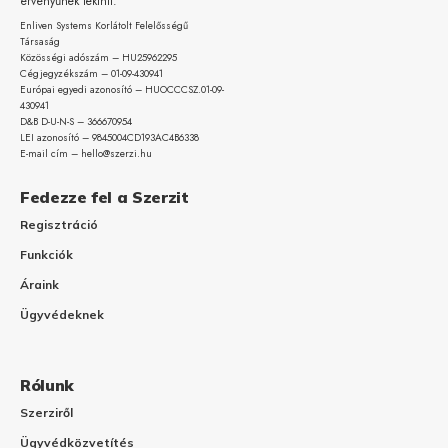
érvényűnek tekinti.
Enliven Systems Korlátolt Felelősségű
Társaság
Közösségi adószám – HU25962295
Cégjegyzékszám – 01-09-
430941
Európai egyedi azonosító – HUOCCCSZ.01-09-
430941
D&B D-U-N-S – 366670954
LEI azonosító – 9845004CD193AC4B6338
E-mail cím – hello@szerzi.hu
Fedezze fel a Szerzit
Regisztráció
Funkciók
Áraink
Ügyvédeknek
Rólunk
Szerziről
Ügyvédközvetítés