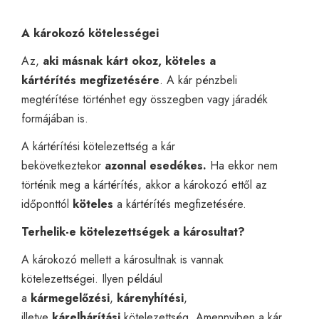
A károkozó kötelességei
Az,
aki másnak kárt okoz, köteles a
kártérítés
megfizetésére
. A kár pénzbeli
megtérítése történhet egy összegben vagy járadék
formájában is.
A kártérítési kötelezettség a kár
bekövetkeztekor
azonnal esedékes.
Ha ekkor nem
történik meg a kártérítés, akkor a károkozó ettől az
időponttól
köteles
a kártérítés megfizetésére.
Terhelik-e kötelezettségek a károsultat?
A károkozó mellett a károsultnak is vannak
kötelezettségei. Ilyen például
a
kármegelőzési
,
kárenyhítési
,
illetve
kárelhárítási
kötelezettség. Amennyiben a kár