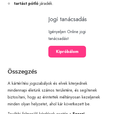
tartást pótló
járadék.
Jogi tanácsadás
Igényeljen Online jogi
tanácsadást
Kipróbálom
Összegzés
A kártérítési jogszabályok és elvek kiterjednek
mindennapi életünk számos területére, és segítenek
biztosítani, hogy az érintettek méltányosan kezeljenek
minden olyan helyzetet, ahol kár következett be.
További felmerülő kérdések esetén a
Szerzi