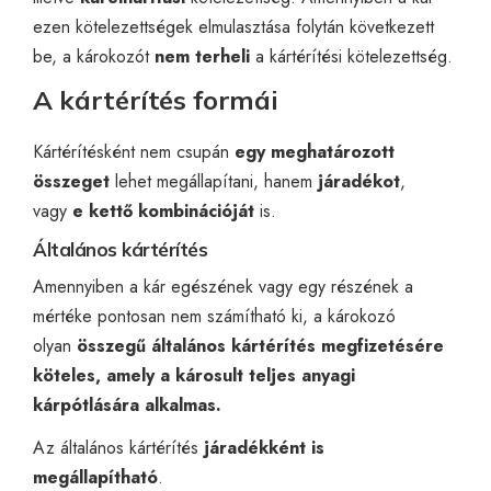
ezen kötelezettségek elmulasztása folytán következett
be, a károkozót
nem terheli
a kártérítési kötelezettség.
A kártérítés formái
Kártérítésként nem csupán
egy meghatározott
összeget
lehet megállapítani, hanem
járadékot
,
vagy
e kettő kombinációját
is.
Általános kártérítés
Amennyiben a kár egészének vagy egy részének a
mértéke pontosan nem számítható ki, a károkozó
olyan
összegű általános kártérítés megfizetésére
köteles, amely
a károsult teljes anyagi
kárpótlására alkalmas.
Az általános kártérítés
járadékként is
megállapít
ható
.