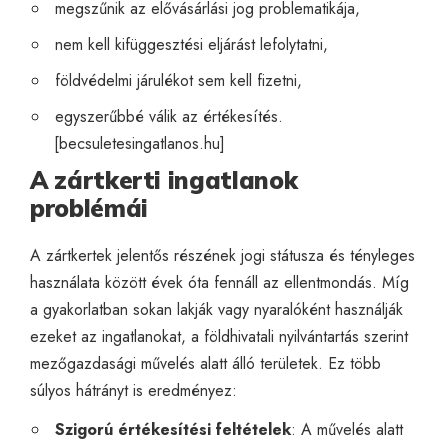
megszűnik az elővásárlási jog problematikája,
nem kell kifüggesztési eljárást lefolytatni,
földvédelmi járulékot sem kell fizetni,
egyszerűbbé válik az értékesítés.
[
becsuletesingatlanos.hu
]
A zártkerti ingatlanok
problémái
A zártkertek jelentős részének jogi státusza és tényleges
használata között évek óta fennáll az ellentmondás. Míg
a gyakorlatban sokan lakják vagy nyaralóként használják
ezeket az ingatlanokat, a földhivatali nyilvántartás szerint
mezőgazdasági művelés alatt álló területek. Ez több
súlyos hátrányt is eredményez:
Szigorú értékesítési feltételek
: A művelés alatt