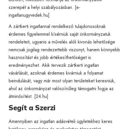
szerepét a helyi szabályozásban. [
e-
ingatlanugyvedek.hu
]
A zártkerti ingatlannal rendelkező tulajdonosoknak
érdemes figyelemmel kísérniük saját önkormányzatuk
rendeleteit, ugyanis a művelés alóli kivonás lehetősége
nemcsak jogilag rendezettebb viszonyt, hanem könnyebb
hasznosítást és jobb értékesíthetőséget is
eredményezhet. Akik tervezik zártkerti ingatlan
vásárlását, azoknak érdemes kivárniuk a folyamat
beindulását, vagy már most olyan területeket keresniük,
ahol az önkormányzat valószínűleg támogatni fogja az
átminősítést. [
24.hu
]
Segít a Szerzi
Amennyiben az ingatlan adásvételi ügyletekhez keres