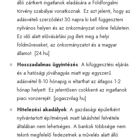
álló zártkerti ingatlanok eladására a Földforgalmi
törvény szabályai vonatkoznak. Ez azt jelenti, hogy az
adásvételi szerződést 30 napra ki kell függeszteni
nyilvános helyen és az önkormányzat online felületein.
Ez idő alatt elővásárlási jog illeti meg a helyi
földműveseket, az önkormányzatot és a magyar
államot. [
24.hu
]
Hosszadalmas ügyintézés
: A kifüggesztési eljárás
és a hatósági jóváhagyás miatt egy egyszerű
adásvétel 8-10 hónapig is eltarthat az átlagos 1-2
hónap helyett. Ez jelentősen csökkenti az ingatlanok
piaci vonzerejét. [
jogaszvilag.hu
]
Hitelezési akadályok
: A gazdasági épületként
nyilvántartott építmények miatt lakáshitel felvétele
általában nem lehetséges. A bankok többsége nem
tekinti megfelelő fedezetnek a művelés alatt álló