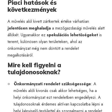
Piaci hatások és
következmények
A művelés alól kivett zártkertek értéke várhatóan
jelentősen meghaladja
a mezőgazdasági művelés alatt
állókét. Ugyanakkor ez
spekulációs lehetőségeket
is
teremt, különösen olyan területeken, ahol az
önkormányzat még nem döntött a rendelet
megalkotásáról.
Mire kell figyelni a
tulajdonosoknak?
Önkormányzati rendelet szükségessége
: A
művelés alóli kivonás csak akkor lehetséges, ha a
helyi önkormányzat ezt rendeletben engedélyezi. A
tulajdonosoknak érdemes aktívan kapcsolatba lépni a
helyi képviselő-testülettel és szorgalmazni a rendelet