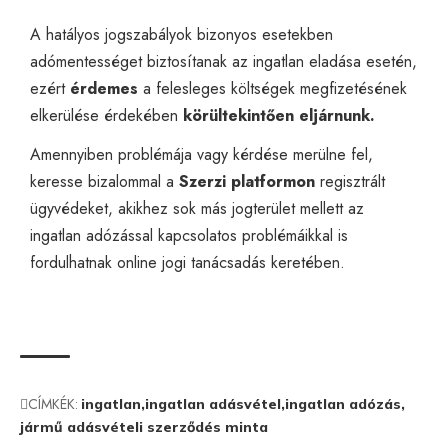
A hatályos jogszabályok bizonyos esetekben
adómentességet biztosítanak az ingatlan eladása esetén,
ezért
érdemes
a felesleges költségek megfizetésének
elkerülése érdekében
körültekintően eljárnunk.
Amennyiben problémája vagy kérdése merülne fel,
keresse bizalommal a
Szerzi platformon
regisztrált
ügyvédeket, akikhez sok más jogterület mellett az
ingatlan adózással kapcsolatos problémáikkal is
fordulhatnak
online jogi tanácsadás
keretében.
CÍMKÉK:
ingatlan
ingatlan adásvétel
ingatlan adózás
jármű adásvételi szerződés minta