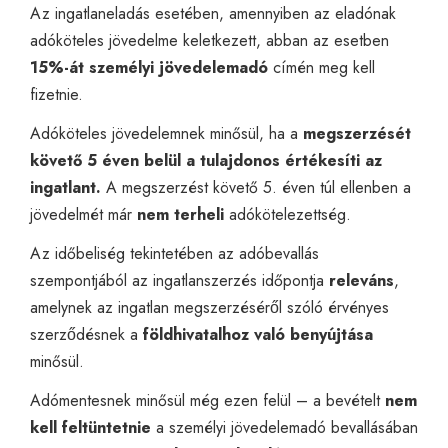
Az ingatlaneladás esetében, amennyiben az eladónak
adóköteles jövedelme keletkezett, abban az esetben
15%-át személyi jövedelemadó
címén meg kell
fizetnie.
Adóköteles jövedelemnek minősül, ha a
megszerzését
követő 5 éven belül a tulajdonos értékesíti az
ingatlant.
A megszerzést követő 5. éven túl ellenben a
jövedelmét már
nem terheli
adókötelezettség.
Az időbeliség tekintetében az adóbevallás
szempontjából az ingatlanszerzés időpontja
releváns
,
amelynek az ingatlan megszerzéséről szóló érvényes
szerződésnek a
földhivatalhoz való benyújtása
minősül.
Adómentesnek minősül még ezen felül – a bevételt
nem
kell feltüntetnie
a személyi jövedelemadó bevallásában