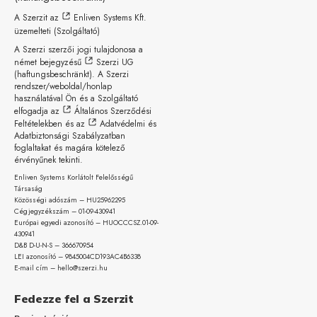
A Szerzit az
Enliven Systems Kft.
üzemelteti (Szolgáltató)
A Szerzi szerzői jogi tulajdonosa a
német bejegyzésű
Szerzi UG
(haftungsbeschränkt)
. A Szerzi
rendszer/weboldal/honlap
használatával Ön és a Szolgáltató
elfogadja az
Általános Szerződési
Feltételekben
és az
Adatvédelmi és
Adatbiztonsági Szabályzatban
foglaltakat és magára kötelező
érvényűnek tekinti.
Enliven Systems Korlátolt Felelősségű
Társaság
Közösségi adószám – HU25962295
Cégjegyzékszám – 01-09-
430941
Európai egyedi azonosító – HUOCCCSZ.01-09-
430941
D&B D-U-N-S – 366670954
LEI azonosító – 9845004CD193AC4B6338
E-mail cím – hello@szerzi.hu
Fedezze fel a Szerzit