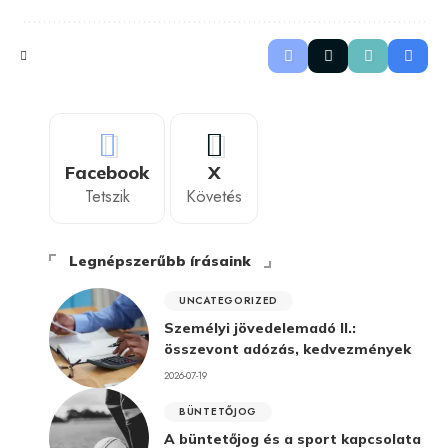
Facebook
X
Tetszik
Követés
Legnépszerűbb írásaink
UNCATEGORIZED
Személyi jövedelemadó II.:
összevont adózás, kedvezmények
2026-07-19
BÜNTETŐJOG
A büntetőjog és a sport kapcsolata