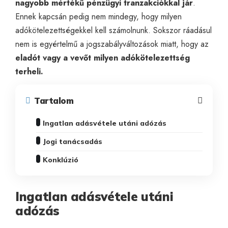
nagyobb mértékű pénzügyi tranzakciókkal jár
.
Ennek kapcsán pedig nem mindegy, hogy milyen
adókötelezettségekkel kell számolnunk. Sokszor ráadásul
nem is egyértelmű a jogszabályváltozások miatt, hogy az
eladót vagy a vevőt milyen adókötelezettség
terheli.
Tartalom
Ingatlan adásvétele utáni adózás
Jogi tanácsadás
Konklúzió
Ingatlan adásvétele utáni
adózás