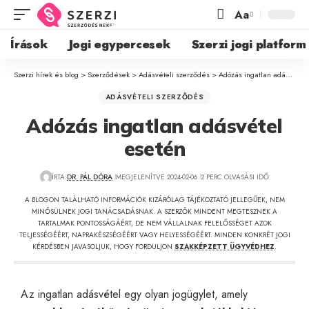
Aa
Írások
Jogi egypercesek
Szerzi jogi platform
Szerzi hírek és blog
>
Szerződések
>
Adásvételi szerződés
>
Adózás ingatlan adásvétel esetén
ADÁSVÉTELI SZERZŐDÉS
Adózás ingatlan adásvétel
esetén
ÍRTA:
DR. PÁL DÓRA
MEGJELENÍTVE 2024-02-06
2 PERC OLVASÁSI IDŐ
A BLOGON TALÁLHATÓ INFORMÁCIÓK KIZÁRÓLAG TÁJÉKOZTATÓ JELLEGŰEK, NEM
MINŐSÜLNEK JOGI TANÁCSADÁSNAK. A SZERZŐK MINDENT MEGTESZNEK A
TARTALMAK PONTOSSÁGÁÉRT, DE NEM VÁLLALNAK FELELŐSSÉGET AZOK
TELJESSÉGÉÉRT, NAPRAKÉSZSÉGÉÉRT VAGY HELYESSÉGÉÉRT. MINDEN KONKRÉT JOGI
KÉRDÉSBEN JAVASOLJUK, HOGY FORDULJON
SZAKKÉPZETT ÜGYVÉDHEZ
.
Az ingatlan adásvétel egy olyan jogügylet, amely