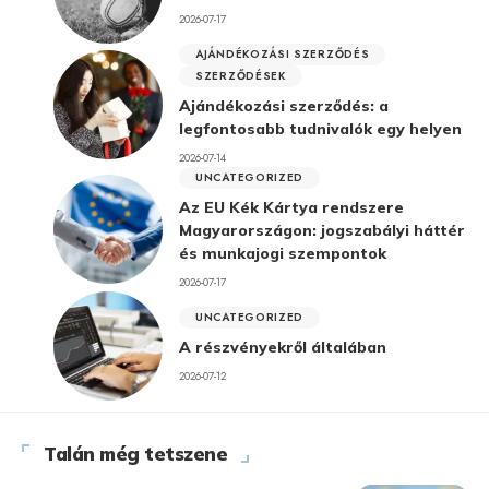
2026-07-17
AJÁNDÉKOZÁSI SZERZŐDÉS
SZERZŐDÉSEK
Ajándékozási szerződés: a
legfontosabb tudnivalók egy helyen
2026-07-14
UNCATEGORIZED
Az EU Kék Kártya rendszere
Magyarországon: jogszabályi háttér
és munkajogi szempontok
2026-07-17
UNCATEGORIZED
A részvényekről általában
2026-07-12
Talán még tetszene