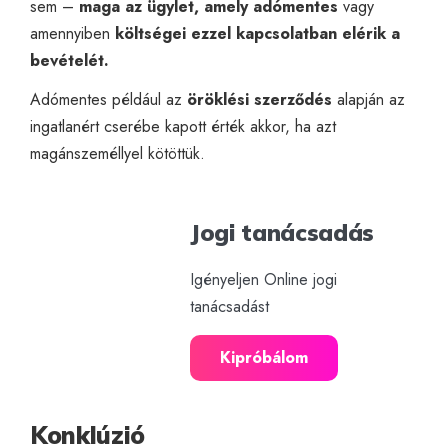
sem –
maga az ügylet, amely adómentes
vagy
amennyiben
költségei ezzel kapcsolatban elérik a
bevételét.
Adómentes például az
öröklési szerződés
alapján az
ingatlanért cserébe kapott érték akkor, ha azt
magánszeméllyel kötöttük.
Jogi tanácsadás
Igényeljen Online jogi
tanácsadást
Kipróbálom
Konklúzió