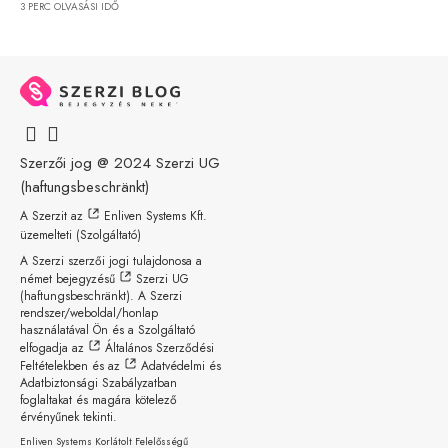
3 PERC OLVASÁSI IDŐ
Szerzői jog @ 2024
Szerzi UG
(haftungsbeschränkt)
A Szerzit az
Enliven Systems Kft.
üzemelteti (Szolgáltató)
A Szerzi szerzői jogi tulajdonosa a
német bejegyzésű
Szerzi UG
(haftungsbeschränkt)
. A Szerzi
rendszer/weboldal/honlap
használatával Ön és a Szolgáltató
elfogadja az
Általános Szerződési
Feltételekben
és az
Adatvédelmi és
Adatbiztonsági Szabályzatban
foglaltakat és magára kötelező
érvényűnek tekinti.
Enliven Systems Korlátolt Felelősségű