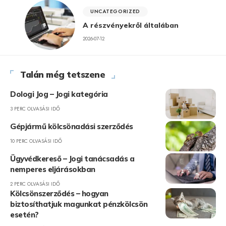
UNCATEGORIZED
A részvényekről általában
2026-07-12
Talán még tetszene
Dologi Jog – Jogi kategória
3 PERC OLVASÁSI IDŐ
Gépjármű kölcsönadási szerződés
10 PERC OLVASÁSI IDŐ
Ügyvédkereső – Jogi tanácsadás a
nemperes eljárásokban
2 PERC OLVASÁSI IDŐ
Kölcsönszerződés – hogyan
biztosíthatjuk magunkat pénzkölcsön
esetén?