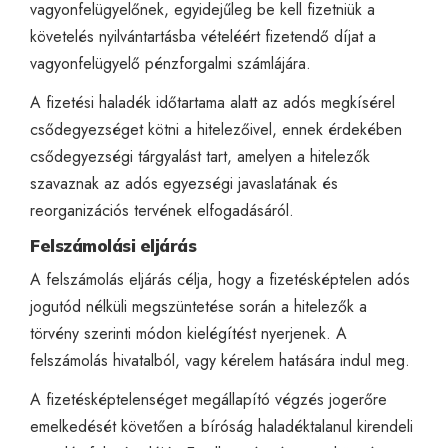
vagyonfelügyelőnek, egyidejűleg be kell fizetniük a
követelés nyilvántartásba vételéért fizetendő díjat a
vagyonfelügyelő pénzforgalmi számlájára.
A fizetési haladék időtartama alatt az adós megkísérel
csődegyezséget kötni a hitelezőivel, ennek érdekében
csődegyezségi tárgyalást tart, amelyen a hitelezők
szavaznak az adós egyezségi javaslatának és
reorganizációs tervének elfogadásáról.
Felszámolási eljárás
A felszámolás eljárás célja, hogy a fizetésképtelen adós
jogutód nélküli megszüntetése során a hitelezők a
törvény szerinti módon kielégítést nyerjenek. A
felszámolás hivatalból, vagy kérelem hatására indul meg.
A fizetésképtelenséget megállapító végzés jogerőre
emelkedését követően a bíróság haladéktalanul kirendeli