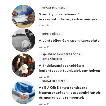
UNCATEGORIZED
Személyi jövedelemadó II.:
összevont adózás, kedvezmények
2026-07-19
BÜNTETŐJOG
A büntetőjog és a sport kapcsolata
2026-07-17
AJÁNDÉKOZÁSI SZERZŐDÉS
SZERZŐDÉSEK
Ajándékozási szerződés: a
legfontosabb tudnivalók egy helyen
2026-07-14
UNCATEGORIZED
Az EU Kék Kártya rendszere
Magyarországon: jogszabályi háttér
és munkajogi szempontok
2026-07-17