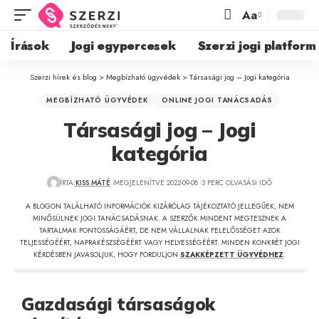
Aa
Írások
Jogi egypercesek
Szerzi jogi platform
Szerzi hírek és blog
>
Megbízható ügyvédek
>
Társasági jog – Jogi kategória
MEGBÍZHATÓ ÜGYVÉDEK
ONLINE JOGI TANÁCSADÁS
Társasági jog – Jogi
kategória
ÍRTA:
KISS MÁTÉ
MEGJELENÍTVE 2022-09-08
3 PERC OLVASÁSI IDŐ
A BLOGON TALÁLHATÓ INFORMÁCIÓK KIZÁRÓLAG TÁJÉKOZTATÓ JELLEGŰEK, NEM
MINŐSÜLNEK JOGI TANÁCSADÁSNAK. A SZERZŐK MINDENT MEGTESZNEK A
TARTALMAK PONTOSSÁGÁÉRT, DE NEM VÁLLALNAK FELELŐSSÉGET AZOK
TELJESSÉGÉÉRT, NAPRAKÉSZSÉGÉÉRT VAGY HELYESSÉGÉÉRT. MINDEN KONKRÉT JOGI
KÉRDÉSBEN JAVASOLJUK, HOGY FORDULJON
SZAKKÉPZETT ÜGYVÉDHEZ
.
Gazdasági társaságok