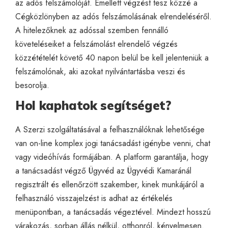
az adós felszámolóját. Emellett végzést tesz közzé a
Cégközlönyben az adós felszámolásának elrendeléséről.
A hitelezőknek az adóssal szemben fennálló
követeléseiket a felszámolást elrendelő végzés
közzétételét követő 40 napon belül be kell jelenteniük a
felszámolónak, aki azokat nyilvántartásba veszi és
besorolja.
Hol kaphatok segítséget?
A
Szerzi
szolgáltatásával a felhasználóknak lehetősége
van on-line komplex jogi tanácsadást igénybe venni, chat
vagy videóhívás formájában. A platform garantálja, hogy
a tanácsadást végző Ügyvéd az Ügyvédi Kamaránál
regisztrált és ellenőrzött szakember, kinek munkájáról a
felhasználó visszajelzést is adhat az értékelés
menüpontban, a tanácsadás végeztével. Mindezt hosszú
várakozás, sorban állás nélkül, otthonról, kényelmesen.