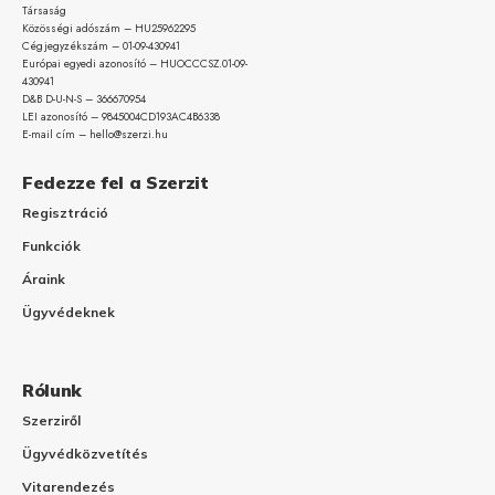
Társaság
Közösségi adószám – HU25962295
Cégjegyzékszám – 01-09-
430941
Európai egyedi azonosító – HUOCCCSZ.01-09-
430941
D&B D-U-N-S – 366670954
LEI azonosító – 9845004CD193AC4B6338
E-mail cím – hello@szerzi.hu
Fedezze fel a Szerzit
Regisztráció
Funkciók
Áraink
Ügyvédeknek
Rólunk
Szerziről
Ügyvédközvetítés
Vitarendezés