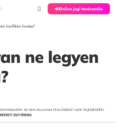
Online jogi tanácsadás
n konfliktus forrása?
an ne legyen
a?
ONTOSSÁGÁÉRT, DE NEM VÁLLALNAK FELELŐSSÉGET AZOK TELJESSÉGÉÉRT,
KÉPZETT ÜGYVÉDHEZ
.