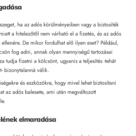
agadása
összeget, ha az adós körülményeiben vagy a biztosíték
miatt a hitelezőtől nem várható el a fizetés, és az adós
s ellenére. De mikor fordulhat elő ilyen eset?
Például,
lcsön fog adni, annak olyan mennyiségű tartozásai
 tudja fizetni a kölcsönt, ugyanis a teljesítés -tehát
t- bizonytalanná válik.
ségekre és eszközökre, hogy mivel lehet biztosítani
hat az adós balesete, ami után megváltozott
le.
elének elmaradása