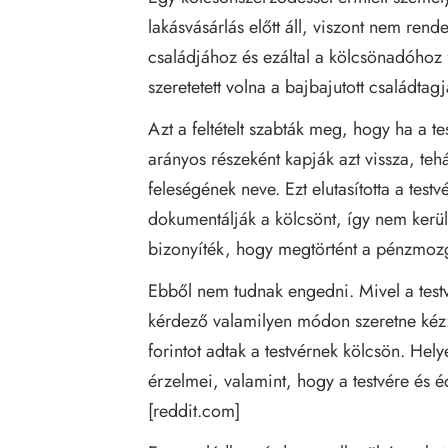
lakásvásárlás előtt áll, viszont nem ren
családjához és ezáltal a kölcsönadóhoz f
szeretetett volna a bajbajutott családt
Azt a feltételt szabták meg, hogy ha a te
arányos részeként kapják azt vissza, teh
feleségének neve. Ezt elutasította a test
dokumentálják a kölcsönt, így nem kerül
bizonyíték, hogy megtörtént a pénzmoz
Ebből nem tudnak engedni. Mivel a test
kérdező valamilyen módon szeretne kézze
forintot adtak a testvérnek kölcsön. Hel
érzelmei, valamint, hogy a testvére és é
[
reddit.com
]