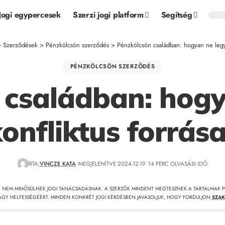
Jogi egypercesek
Szerzi jogi platform
Segítség
>
Szerződések
>
Pénzkölcsön szerződés
>
Pénzkölcsön családban: hogyan ne legye
PÉNZKÖLCSÖN SZERZŐDÉS
 családban: hogy
onfliktus forrás
ÍRTA:
VINCZE KATA
MEGJELENÍTVE 2024-12-19
14 PERC OLVASÁSI IDŐ
, NEM MINŐSÜLNEK JOGI TANÁCSADÁSNAK. A SZERZŐK MINDENT MEGTESZNEK A TARTALMAK P
GY HELYESSÉGÉÉRT. MINDEN KONKRÉT JOGI KÉRDÉSBEN JAVASOLJUK, HOGY FORDULJON
SZAK