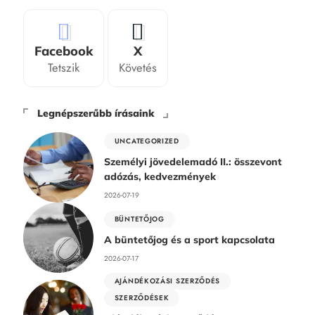
Facebook
X
Tetszik
Követés
Legnépszerűbb írásaink
UNCATEGORIZED
Személyi jövedelemadó II.: összevont
adózás, kedvezmények
2026-07-19
BÜNTETŐJOG
A büntetőjog és a sport kapcsolata
2026-07-17
AJÁNDÉKOZÁSI SZERZŐDÉS
SZERZŐDÉSEK