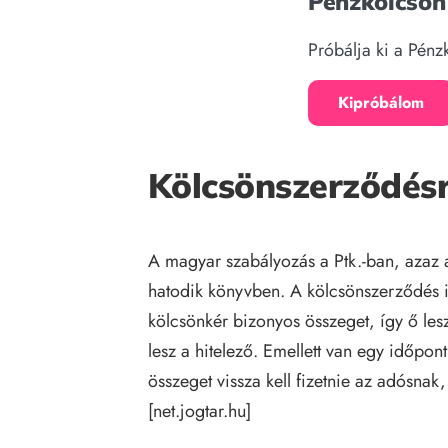
Pénzkölcsön
Próbálja ki a Pén
Kipróbálom
Kölcsönszerződésr
A magyar szabályozás a Ptk.-ban, azaz a
hatodik könyvben. A kölcsönszerződés is
kölcsönkér bizonyos összeget, így ő lesz
lesz a hitelező. Emellett van egy időpon
összeget vissza kell fizetnie az adósnak,
[
net.jogtar.hu
]