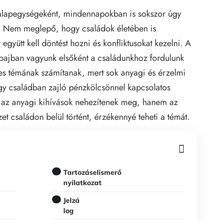
 alapegységeként, mindennapokban is sokszor úgy
a. Nem meglepő, hogy családok életében is
gyütt kell döntést hozni és konfliktusokat kezelni. A
a bajban vagyunk elsőként a családunkhoz fordulunk
s témának számítanak, mert sok anyagi és érzelmi
egy családban zajló pénzkölcsönnel kapcsolatos
ak az anyagi kihívások nehezítenek meg, hanem az
et családon belül történt, érzékennyé teheti a témát.
Tartozáselismerő
nyilatkozat
Jelzá
log