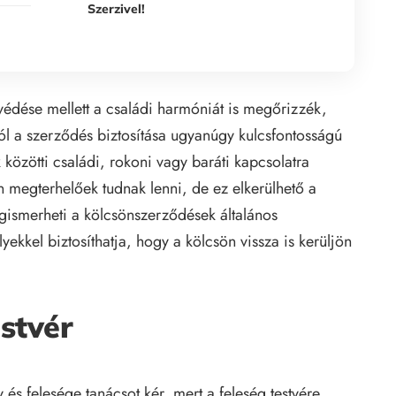
Szerzivel!
védése mellett a családi harmóniát is megőrizzék,
ól a szerződés biztosítása ugyanúgy kulcsfontosságú
k közötti családi, rokoni vagy baráti kapcsolatra
n megterhelőek tudnak lenni, de ez elkerülhető a
gismerheti a kölcsönszerződések általános
yekkel biztosíthatja, hogy a kölcsön vissza is kerüljön
estvér
 és felesége tanácsot kér, mert a feleség testvére