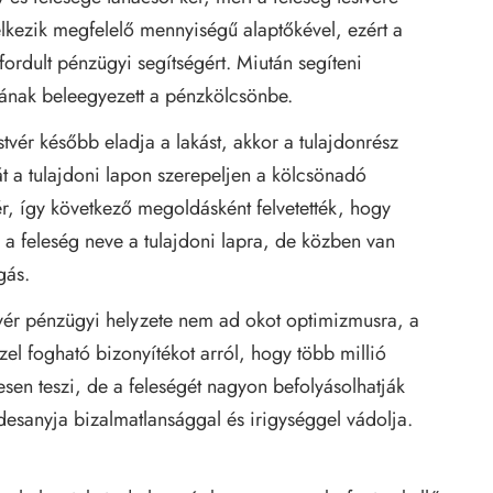
delkezik megfelelő mennyiségű alaptőkével, ezért a
ordult pénzügyi segítségért. Miután segíteni
agjának beleegyezett a pénzkölcsönbe.
stvér később eladja a lakást, akkor a tulajdonrész
át a tulajdoni lapon szerepeljen a kölcsönadó
vér, így következő megoldásként felvetették, hogy
 a feleség neve a tulajdoni lapra, de közben van
gás.
vér pénzügyi helyzete nem ad okot optimizmusra, a
l fogható bizonyítékot arról, hogy több millió
yesen teszi, de a feleségét nagyon befolyásolhatják
desanyja bizalmatlansággal és irigységgel vádolja.