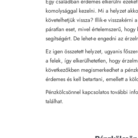
Egy családban érdemes elkerülni ezeket 
komolysággal kezelni. Mi a helyzet akk
követelhetjük vissza? Illik-e visszakérn
páratlan eset, mivel értelemszerű, hogy
segítségért. De lehet-e engedni az érze
Ez igen összetett helyzet, ugyanis fősze
a felek, így elkerülhetetlen, hogy érzel
következőkben megismerkedhet a pénzkö
érdemes és kell betartani, emellett a kö
Pénzkölcsönnel kapcsolatos további in
találhat.