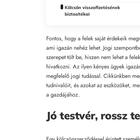
Kölcsön visszafizetésének
biztosítékai
Fontos, hogy a felek saját érdekeik meg
ami igazán nehéz lehet. Jogi szempontb
szerepet tölt be, hiszen nem lehet a fele
hivatkozni. Az ilyen kényes ügyek igazá
megfelelő jogi tudással. Cikkünkben me
tudnivalóit, és azokat az eszközöket, mel
a gazdájához.
Jó testvér, rossz t
Egy kölcsönszerződéssel érintett személy