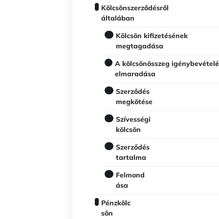
Kölcsönszerződésről
általában
Kölcsön kifizetésének
megtagadása
A kölcsönösszeg igénybevétel
elmaradása
Szerződés
megkötése
Szívességi
kölcsön
Szerződés
tartalma
Felmond
ása
Pénzkölc
sön