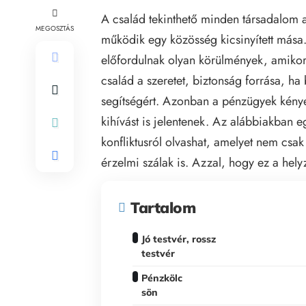
A család tekinthető minden társadalom
MEGOSZTÁS
működik egy közösség kicsinyített más
előfordulnak olyan körülmények, amikor e
család a szeretet, biztonság forrása, h
segítségért. Azonban a pénzügyek kénye
kihívást is jelentenek. Az alábbiakban 
konfliktusról olvashat, amelyet nem cs
érzelmi szálak is. Azzal, hogy ez a helyz
Tartalom
Jó testvér, rossz
testvér
Pénzkölc
sön