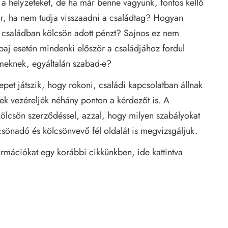
a helyzeteket, de ha már benne vagyunk, fontos kellő
or, ha nem tudja visszaadni a családtag? Hogyan
i a családban kölcsön adott pénzt? Sajnos ez nem
 baj esetén mindenki először a családjához fordul
lmeknek, egyáltalán szabad-e?
repet játszik, hogy rokoni, családi kapcsolatban állnak
mek vezéreljék néhány ponton a kérdezőt is. A
lcsön szerződéssel, azzal, hogy milyen szabályokat
lcsönadó és kölcsönvevő fél oldalát is megvizsgáljuk.
formációkat egy korábbi cikkünkben,
ide
kattintva