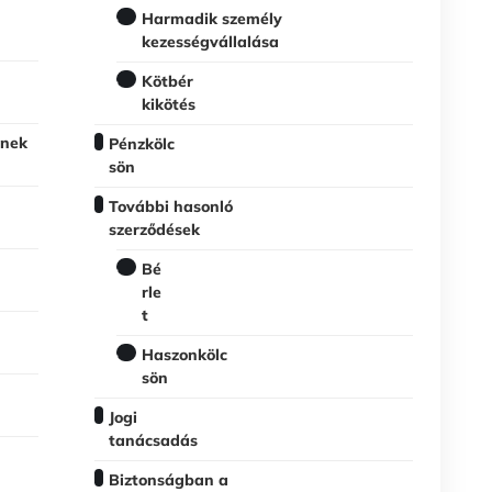
Harmadik személy
kezességvállalása
Kötbér
kikötés
ének
Pénzkölc
sön
További hasonló
szerződések
Bé
rle
t
Haszonkölc
sön
Jogi
tanácsadás
Biztonságban a