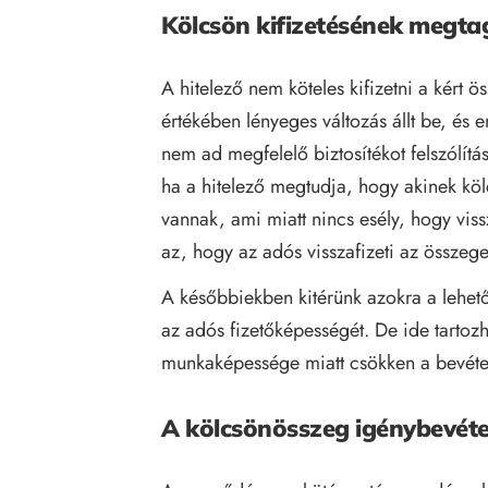
Kölcsön kifizetésének megt
A hitelező nem köteles kifizetni a kért 
értékében lényeges változás állt be, és e
nem ad megfelelő biztosítékot felszólítá
ha a hitelező megtudja, hogy akinek kö
vannak, ami miatt nincs esély, hogy vissza
az, hogy az adós visszafizeti az összege
A későbbiekben kitérünk azokra a lehető
az adós fizetőképességét. De ide tartoz
munkaképessége miatt csökken a bevéte
A kölcsönösszeg igénybevét