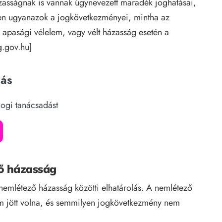
zasságnak is vannak úgynevezett maradék joghatásai,
ben ugyanazok a jogkövetkezményei, mintha az
z apasági vélelem, vagy vélt házasság esetén a
og.gov.hu
]
dás
jogi tanácsadást
ző házasság
 nemlétező házasság közötti elhatárolás. A nemlétező
em jött volna, és semmilyen jogkövetkezmény nem