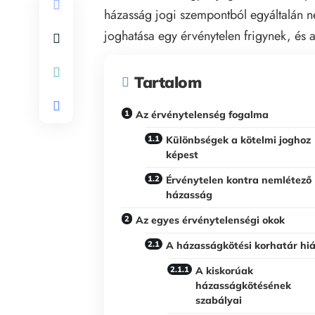
házasság jogi szempontból egyáltalán ne
joghatása egy érvénytelen frigynek, é
Tartalom
Az érvénytelenség fogalma
Különbségek a kötelmi joghoz
képest
Érvénytelen kontra nemlétező
házasság
Az egyes érvénytelenségi okok
A házasságkötési korhatár hi
A kiskorúak
házasságkötésének
szabályai