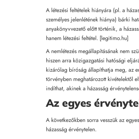
A létezési feltételek hiányára (pl. a há
személyes jelenlétének hiánya) bárki ha
anyakönyvvezető előtt történik, a házas
hanem létezési feltétel. [
legitimo.hu
]
A nemlétezés megállapításának nem szük
hiszen arra közigazgatási hatósági eljár
kizárólag bíróság állapíthatja meg, az er
törvényben meghatározott kivételektől e
indíthat, akinek a házasság érvénytelen
Az egyes érvényte
A következőkben sorra vesszük az egyes
házasság érvénytelen.