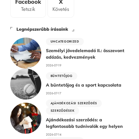
Facebook
X
Tetszik
Követés
Legnépszerűbb írásaink
UNCATEGORIZED
Személyi jövedelemadó II.: összevont
adózás, kedvezmények
2026-07-19
BÜNTETŐJOG
A büntetőjog és a sport kapcsolata
2026-07-17
AJÁNDÉKOZÁSI SZERZŐDÉS
SZERZŐDÉSEK
Ajándékozási szerződés: a
legfontosabb tudnivalók egy helyen
2026-07-14