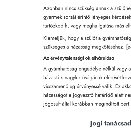
Azonban nincs szükség annak a szülőnek 
gyermek sorsát érintő lényeges kérdése
tartózkodik, vagy meghallgatása más elh
Kiemeljük, hogy a szülőt a gyámhatóság
szükséges a házasság megkötéséhez. [
e
Az érvénytelenségi ok elhárulása
A gyámhatóság engedélye nélkül vagy a ti
házastárs nagykorúságának elérését köve
visszamenőleg érvényessé válik. Ez akkor
házasságot e jogvesztő határidő alatt 
jogosult által korábban megindított pert
Jogi tanácsa