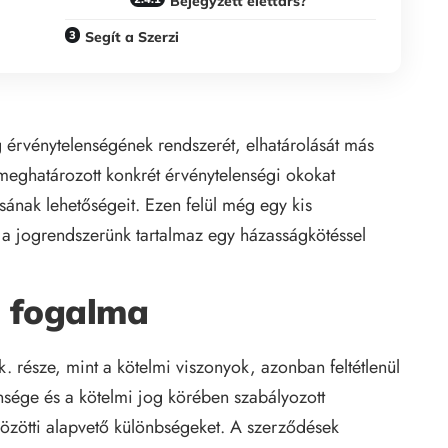
Bejegyzett élettárs?
Segít a Szerzi
g érvénytelenségének rendszerét, elhatárolását más
 meghatározott konkrét érvénytelenségi okokat
sának lehetőségeit. Ezen felül még egy kis
en a jogrendszerünk tartalmaz egy házasságkötéssel
g fogalma
 része, mint a kötelmi viszonyok, azonban feltétlenül
nsége és a kötelmi jog körében szabályozott
közötti alapvető különbségeket. A szerződések