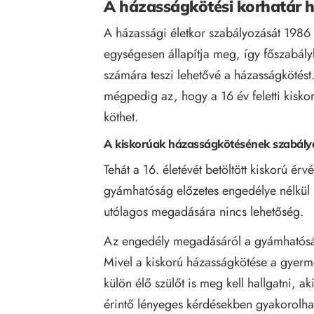
A házasságkötési korhatár 
A házassági életkor szabályozását 1986 ó
egységesen állapítja meg, így főszabály
számára teszi lehetővé a házasságkötést.
mégpedig az, hogy a 16 év feletti kisk
köthet.
A kiskorúak házasságkötésének szabály
Tehát a 16. életévét betöltött kiskorú ér
gyámhatóság előzetes engedélye nélkül k
utólagos megadására nincs lehetőség.
Az engedély megadásáról a gyámhatóság
Mivel a kiskorú házasságkötése a gyerme
külön élő szülőt is meg kell hallgatni, a
érintő lényeges kérdésekben gyakorolhat