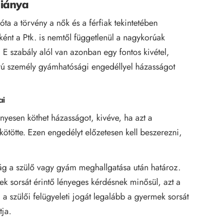
hiánya
ta a törvény a nők és a férfiak tekintetében
ként a Ptk. is nemtől függetlenül a nagykorúak
 E szabály alól van azonban egy fontos kivétel,
orú személy gyámhatósági engedéllyel házasságot
ai
vényesen köthet házasságot, kivéve, ha azt a
ötötte. Ezen engedélyt előzetesen kell beszerezni,
 a szülő vagy gyám meghallgatása után határoz.
k sorsát érintő lényeges kérdésnek minősül, azt a
ki a szülői felügyeleti jogát legalább a gyermek sorsát
ja.