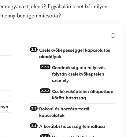
m ugyanazt jelenti? Egyáltalán lehet bármilyen
s amennyiben igen micsoda?
Cselekvőképességgel kapcsolatos
akadályok
Gondnokság alá helyezés
folytán cselekvőképtelen
személy
Cselekvőképtelen állapotban
kötött házasság
ánya
Rokoni és hozzátartozói
kapcsolatok
A korábbi házasság fennállása