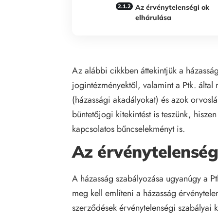
Az érvénytelenségi ok
elhárulása
Az alábbi cikkben áttekintjük a házassá
jogintézményektől, valamint a Ptk. által
(házassági akadályokat) és azok orvoslá
büntetőjogi kitekintést is teszünk, hisz
kapcsolatos bűncselekményt is.
Az érvénytelensé
A házasság szabályozása ugyanúgy a Ptk.
meg kell említeni a házasság érvénytele
szerződések érvénytelenségi szabályai 