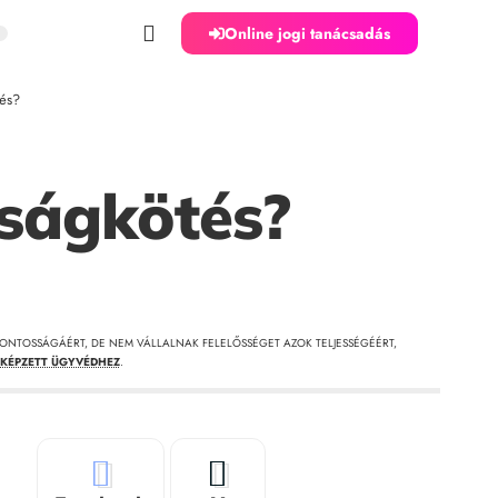
Online jogi tanácsadás
tés?
sságkötés?
ONTOSSÁGÁÉRT, DE NEM VÁLLALNAK FELELŐSSÉGET AZOK TELJESSÉGÉÉRT,
KÉPZETT ÜGYVÉDHEZ
.