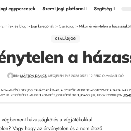
Jogi egypercesek
Szerzi jogi platform
Segítség
rzi hírek és blog
>
Jogi kategóriák
>
Családjog
>
Mikor érvénytelen a házasságkö
CSALÁDJOG
énytelen a háza
ÍRTA:
MÁRTON DANCS
MEGJELENÍTVE 2026-05-21
12 PERC OLVASÁSI IDŐ
, NEM MINŐSÜLNEK JOGI TANÁCSADÁSNAK. A SZERZŐK MINDENT MEGTESZNEK A TARTALMAK P
GY HELYESSÉGÉÉRT. MINDEN KONKRÉT JOGI KÉRDÉSBEN JAVASOLJUK, HOGY FORDULJON
SZAK
án végbement házasságkötés a vígjátékokkal
telen? Vagy hogy az érvénytelen és a nemlétező