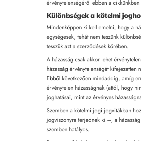
érvénytelenségéről
ebben a cikkünkben
Különbségek a kötelmi jogho
Mindenképpen ki kell emelni, hogy a há
egységesek, tehát nem teszünk különbs
tesszük azt a szerződések körében.
A házasság csak akkor lehet érvénytelen
házasság érvénytelenségét kifejezetten m
Ebből következően mindaddig, amíg erre 
érvénytelen házasságnak (attól, hogy n
joghatásai, mint az érvényes házasságn
Szemben a kötelmi jogi jogvitákban hozot
jogviszonyra terjednek ki –, a házasság
szemben hatályos.