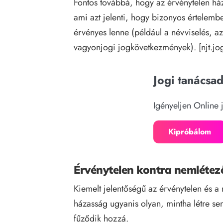
Fontos továbbá, hogy az érvénytelen há
ami azt jelenti, hogy bizonyos értelem
érvényes lenne (például a névviselés, a
vagyonjogi jogkövetkezmények). [
njt.j
Jogi tanácsa
Igényeljen Online 
Kipróbálom
Érvénytelen kontra nemléte
Kiemelt jelentőségű az érvénytelen és a
házasság ugyanis olyan, mintha létre s
fűződik hozzá.