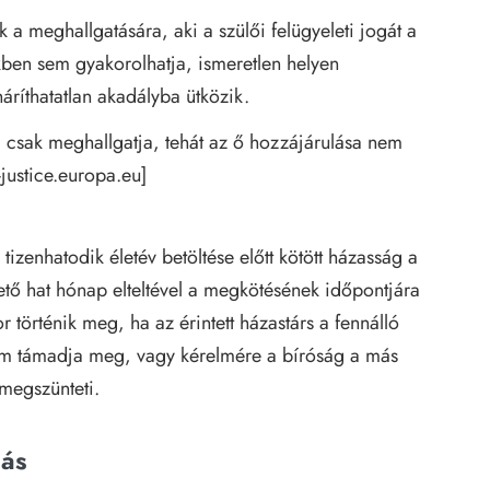
a meghallgatására, aki a szülői felügyeleti jogát a
kben sem gyakorolhatja, ismeretlen helyen
áríthatatlan akadályba ütközik.
 csak meghallgatja, tehát az ő hozzájárulása nem
-justice.europa.eu
]
zenhatodik életév betöltése előtt kötött házasság a
tő hat hónap elteltével a megkötésének időpontjára
 történik meg, ha az érintett házastárs a fennálló
nem támadja meg, vagy kérelmére a bíróság a más
 megszünteti.
dás