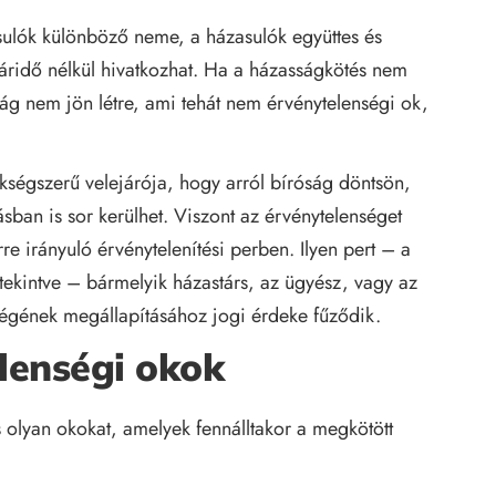
zasulók különböző neme, a házasulók együttes és
táridő nélkül hivatkozhat. Ha a házasságkötés nem
ság nem jön létre, ami tehát nem érvénytelenségi ok,
ségszerű velejárója, hogy arról bíróság döntsön,
ásban is sor kerülhet. Viszont az érvénytelenséget
re irányuló érvénytelenítési perben. Ilyen pert – a
ltekintve – bármelyik házastárs, az ügyész, vagy az
ségének megállapításához jogi érdeke fűződik.
lenségi okok
 olyan okokat, amelyek fennálltakor a megkötött