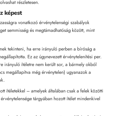
olvashat részletesen.
z képest
zasságra vonatkozó érvénytelenségi szabályok
éget semmisség és megtámadhatóság között, mint
nek tekinteni, ha erre irányuló perben a bíróság a
egállapította. Ez az úgynevezett érvénytelenítési per.
irányuló ítéletre nem került sor, a bármely okból
incs megállapítva még érvénytelen) ugyanazok a
ak.
t ítéletekkel – amelyek általában csak a felek közötti
 érvénytelensége tárgyában hozott ítélet mindenkivel