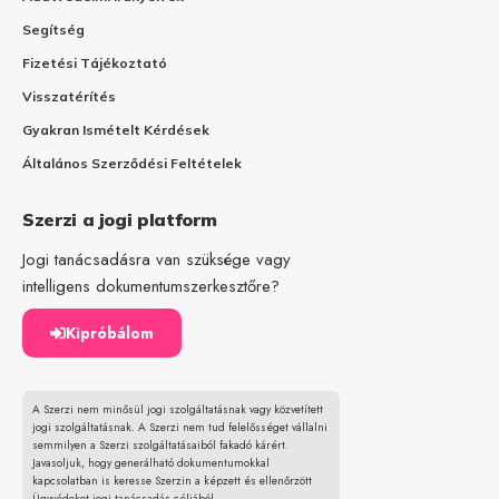
Segítség
Fizetési Tájékoztató
Visszatérítés
Gyakran Ismételt Kérdések
Általános Szerződési Feltételek
Szerzi a jogi platform
Jogi tanácsadásra van szüksége vagy
intelligens dokumentumszerkesztőre?
Kipróbálom
A Szerzi nem minősül jogi szolgáltatásnak vagy közvetített
jogi szolgáltatásnak. A Szerzi nem tud felelősséget vállalni
semmilyen a Szerzi szolgáltatásaiból fakadó kárért.
Javasoljuk, hogy generálható dokumentumokkal
kapcsolatban is keresse Szerzin a képzett és ellenőrzött
Ügyvédeket jogi tanácsadás céljából.