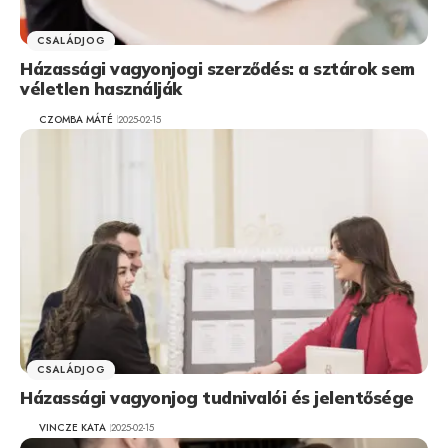
CSALÁDJOG
Házassági vagyonjogi szerződés: a sztárok sem
véletlen használják
CZOMBA MÁTÉ
2025-02-15
CSALÁDJOG
Házassági vagyonjog tudnivalói és jelentősége
VINCZE KATA
2025-02-15