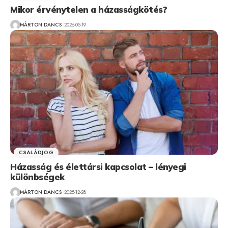
Mikor érvénytelen a házasságkötés?
MÁRTON DANCS
2026-05-19
CSALÁDJOG
Házasság és élettársi kapcsolat – lényegi
különbségek
MÁRTON DANCS
2025-12-28