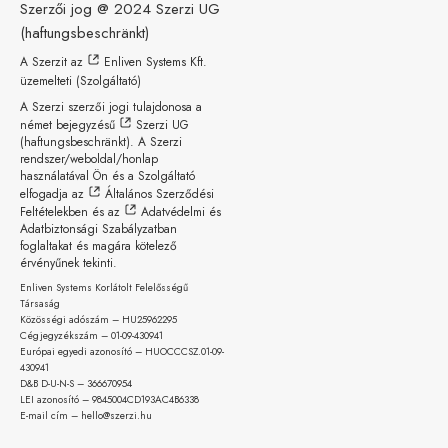
Szerzői jog @ 2024
Szerzi UG
(haftungsbeschränkt)
A Szerzit az
Enliven Systems Kft.
üzemelteti (Szolgáltató)
A Szerzi szerzői jogi tulajdonosa a
német bejegyzésű
Szerzi UG
(haftungsbeschränkt)
. A Szerzi
rendszer/weboldal/honlap
használatával Ön és a Szolgáltató
elfogadja az
Általános Szerződési
Feltételekben
és az
Adatvédelmi és
Adatbiztonsági Szabályzatban
foglaltakat és magára kötelező
érvényűnek tekinti.
Enliven Systems Korlátolt Felelősségű
Társaság
Közösségi adószám – HU25962295
Cégjegyzékszám – 01-09-
430941
Európai egyedi azonosító – HUOCCCSZ.01-09-
430941
D&B D-U-N-S – 366670954
LEI azonosító – 9845004CD193AC4B6338
E-mail cím – hello@szerzi.hu