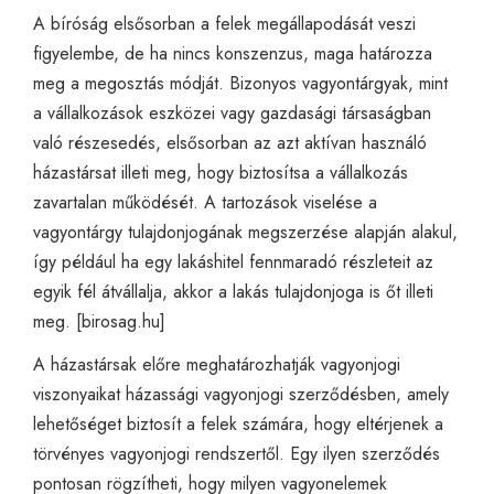
A bíróság elsősorban a felek megállapodását veszi
figyelembe, de ha nincs konszenzus, maga határozza
meg a megosztás módját. Bizonyos vagyontárgyak, mint
a vállalkozások eszközei vagy gazdasági társaságban
való részesedés, elsősorban az azt aktívan használó
házastársat illeti meg, hogy biztosítsa a vállalkozás
zavartalan működését. A tartozások viselése a
vagyontárgy tulajdonjogának megszerzése alapján alakul,
így például ha egy lakáshitel fennmaradó részleteit az
egyik fél átvállalja, akkor a lakás tulajdonjoga is őt illeti
meg. [
birosag.hu
]
A házastársak előre meghatározhatják vagyonjogi
viszonyaikat házassági vagyonjogi szerződésben, amely
lehetőséget biztosít a felek számára, hogy eltérjenek a
törvényes vagyonjogi rendszertől. Egy ilyen szerződés
pontosan rögzítheti, hogy milyen vagyonelemek