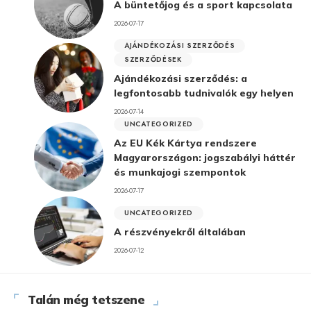
A büntetőjog és a sport kapcsolata
2026-07-17
AJÁNDÉKOZÁSI SZERZŐDÉS
SZERZŐDÉSEK
Ajándékozási szerződés: a
legfontosabb tudnivalók egy helyen
2026-07-14
UNCATEGORIZED
Az EU Kék Kártya rendszere
Magyarországon: jogszabályi háttér
és munkajogi szempontok
2026-07-17
UNCATEGORIZED
A részvényekről általában
2026-07-12
Talán még tetszene