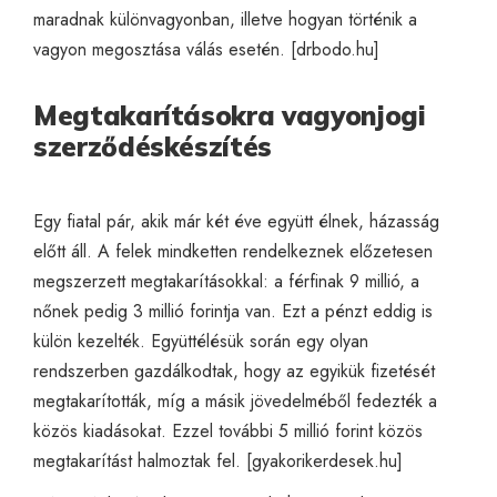
maradnak különvagyonban, illetve hogyan történik a
vagyon megosztása válás esetén. [
drbodo.hu
]
Megtakarításokra vagyonjogi
szerződéskészítés
Egy fiatal pár, akik már két éve együtt élnek, házasság
előtt áll. A felek mindketten rendelkeznek előzetesen
megszerzett megtakarításokkal: a férfinak 9 millió, a
nőnek pedig 3 millió forintja van. Ezt a pénzt eddig is
külön kezelték. Együttélésük során egy olyan
rendszerben gazdálkodtak, hogy az egyikük fizetését
megtakarították, míg a másik jövedelméből fedezték a
közös kiadásokat. Ezzel további 5 millió forint közös
megtakarítást halmoztak fel. [
gyakorikerdesek.hu
]