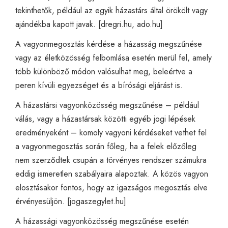
tekinthetők, például az egyik házastárs által örökölt vagy
ajándékba kapott javak. [
dregri.hu
,
ado.hu
]
A vagyonmegosztás kérdése a házasság megszűnése
vagy az életközösség felbomlása esetén merül fel, amely
több különböző módon valósulhat meg, beleértve a
peren kívüli egyezséget és a bírósági eljárást is.
A házastársi vagyonközösség megszűnése – például
válás, vagy a házastársak közötti egyéb jogi lépések
eredményeként – komoly vagyoni kérdéseket vethet fel
a vagyonmegosztás során főleg, ha a felek előzőleg
nem szerződtek csupán a törvényes rendszer számukra
eddig ismeretlen szabályaira alapoztak. A közös vagyon
elosztásakor fontos, hogy az igazságos megosztás elve
érvényesüljön. [
jogaszegylet.hu
]
A házassági vagyonközösség megszűnése esetén