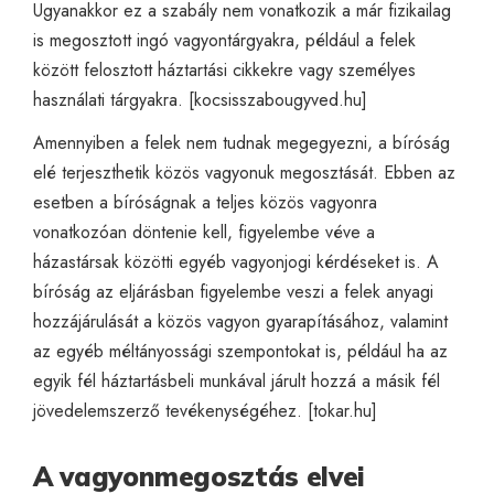
Ugyanakkor ez a szabály nem vonatkozik a már fizikailag
is megosztott ingó vagyontárgyakra, például a felek
között felosztott háztartási cikkekre vagy személyes
használati tárgyakra. [
kocsisszabougyved.hu
]
Amennyiben a felek nem tudnak megegyezni, a bíróság
elé terjeszthetik közös vagyonuk megosztását. Ebben az
esetben a bíróságnak a teljes közös vagyonra
vonatkozóan döntenie kell, figyelembe véve a
házastársak közötti egyéb vagyonjogi kérdéseket is. A
bíróság az eljárásban figyelembe veszi a felek anyagi
hozzájárulását a közös vagyon gyarapításához, valamint
az egyéb méltányossági szempontokat is, például ha az
egyik fél háztartásbeli munkával járult hozzá a másik fél
jövedelemszerző tevékenységéhez. [
tokar.hu
]
A vagyonmegosztás elvei