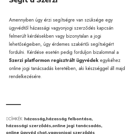
Amennyiben úgy érzi segítségre van szüksége egy
ügyvédtől házassági vagyonjogi szerződés kapcsán
felmerült kérdésekben vagy bizonytalan a jogi
lehetőségeiben, úgy érdemes szakértői segítségért
fordulni. Kérdése esetén pedig forduljon bizalommal a
Szerzi platformon regisztrált ügyvédek
egyikéhez
online jogi tanácsadás
keretében, aki készséggel áll majd
rendelkezésére.
CÍMKÉK:
házasság
házasság felbontása
házassági szerződés
online jogi tanácsadás
online ügyvéd chat
vagyonjogi szerződés