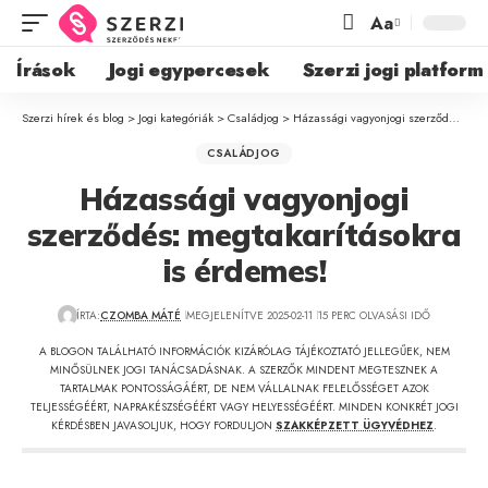
Aa
Írások
Jogi egypercesek
Szerzi jogi platform
Szerzi hírek és blog
>
Jogi kategóriák
>
Családjog
>
Házassági vagyonjogi szerződés: megtakarításokra is érdemes!
CSALÁDJOG
Házassági vagyonjogi
szerződés: megtakarításokra
is érdemes!
ÍRTA:
CZOMBA MÁTÉ
MEGJELENÍTVE 2025-02-11
15 PERC OLVASÁSI IDŐ
A BLOGON TALÁLHATÓ INFORMÁCIÓK KIZÁRÓLAG TÁJÉKOZTATÓ JELLEGŰEK, NEM
MINŐSÜLNEK JOGI TANÁCSADÁSNAK. A SZERZŐK MINDENT MEGTESZNEK A
TARTALMAK PONTOSSÁGÁÉRT, DE NEM VÁLLALNAK FELELŐSSÉGET AZOK
TELJESSÉGÉÉRT, NAPRAKÉSZSÉGÉÉRT VAGY HELYESSÉGÉÉRT. MINDEN KONKRÉT JOGI
KÉRDÉSBEN JAVASOLJUK, HOGY FORDULJON
SZAKKÉPZETT ÜGYVÉDHEZ
.