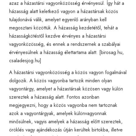
azaz a házastársi vagyonközösség érvényesül. Így hát a
házasság alatt keletkező vagyon a házastársak közös
tulajdonává válik, amelyet egyenlő arányban kell
megosztani közöttük. A házasság kezdetétől, tehát a
házasságkötéstől kezdve érvényes a házastársi
vagyonközösség, és ennek a rendszernek a szabályai
érvényesülnek a házasság élettartama alatt. [
birosag.hu
,
csaladesjog.hu
]
A házastársi vagyonközösség a közös vagyon fogalmával
dolgozik. A közös vagyonba tartozik minden olyan
vagyontárgy, amelyet a házastársak közösen vagy külön
szereztek a házasság alatt. Fontos azonban
megjegyezni, hogy a közös vagyonba nem tartoznak
azok a vagyontárgyak, amelyek különvagyonnak
minősülnek, vagyis amelyek a házasság előtt szereztek,
öröklés vagy ajándékozás útján kerültek birtokba, illetve