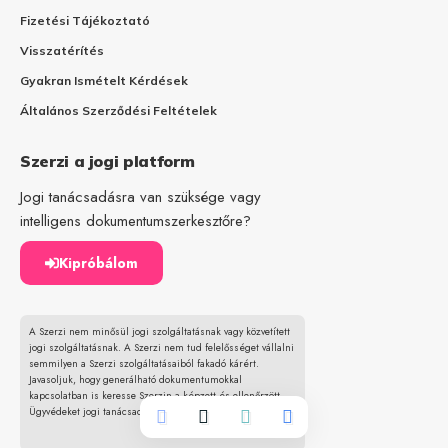
Fizetési Tájékoztató
Visszatérítés
Gyakran Ismételt Kérdések
Általános Szerződési Feltételek
Szerzi a jogi platform
Jogi tanácsadásra van szüksége vagy
intelligens dokumentumszerkesztőre?
Kipróbálom
A Szerzi nem minősül jogi szolgáltatásnak vagy közvetített
jogi szolgáltatásnak. A Szerzi nem tud felelősséget vállalni
semmilyen a Szerzi szolgáltatásaiból fakadó kárért.
Javasoljuk, hogy generálható dokumentumokkal
kapcsolatban is keresse Szerzin a képzett és ellenőrzött
Ügyvédeket jogi tanácsadás céljából.