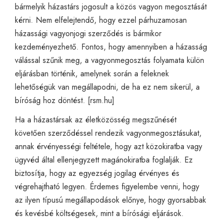
bármelyik házastárs jogosult a közös vagyon megosztását
kérni. Nem elfelejtendő, hogy ezzel párhuzamosan
házassági vagyonjogi szerződés is bármikor
kezdeményezhető. Fontos, hogy amennyiben a házasság
válással szűnik meg, a vagyonmegosztás folyamata külön
eljárásban történik, amelynek során a feleknek
lehetőségük van megállapodni, de ha ez nem sikerül, a
bíróság hoz döntést. [
rsm.hu
]
Ha a házastársak az életközösség megszűnését
követően szerződéssel rendezik vagyonmegosztásukat,
annak érvényességi feltétele, hogy azt közokiratba vagy
ügyvéd által ellenjegyzett magánokiratba foglalják. Ez
biztosítja, hogy az egyezség jogilag érvényes és
végrehajtható legyen. Érdemes figyelembe venni, hogy
az ilyen típusú megállapodások előnye, hogy gyorsabbak
és kevésbé költségesek, mint a bírósági eljárások.