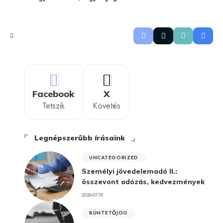
Facebook
X
Tetszik
Követés
Legnépszerűbb írásaink
UNCATEGORIZED
Személyi jövedelemadó II.:
összevont adózás, kedvezmények
2026-07-19
BÜNTETŐJOG