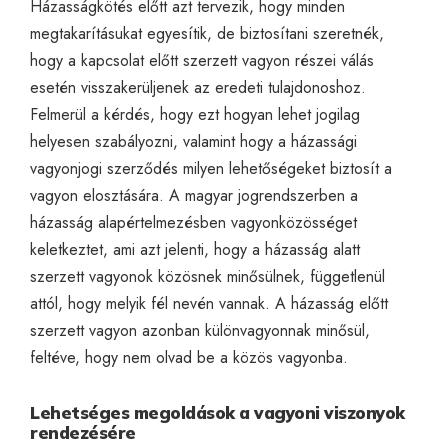
Házasságkötés előtt azt tervezik, hogy minden
megtakarításukat egyesítik, de biztosítani szeretnék,
hogy a kapcsolat előtt szerzett vagyon részei válás
esetén visszakerüljenek az eredeti tulajdonoshoz.
Felmerül a kérdés, hogy ezt hogyan lehet jogilag
helyesen szabályozni, valamint hogy a házassági
vagyonjogi szerződés milyen lehetőségeket biztosít a
vagyon elosztására. A magyar jogrendszerben a
házasság alapértelmezésben vagyonközösséget
keletkeztet, ami azt jelenti, hogy a házasság alatt
szerzett vagyonok közösnek minősülnek, függetlenül
attól, hogy melyik fél nevén vannak. A házasság előtt
szerzett vagyon azonban különvagyonnak minősül,
feltéve, hogy nem olvad be a közös vagyonba.
Lehetséges megoldások a vagyoni viszonyok
rendezésére