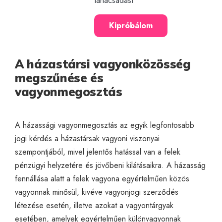
tanácsadást
Kipróbálom
A házastársi vagyonközösség
megszűnése és
vagyonmegosztás
A házassági vagyonmegosztás az egyik legfontosabb
jogi kérdés a házastársak vagyoni viszonyai
szempontjából, mivel jelentős hatással van a felek
pénzügyi helyzetére és jövőbeni kilátásaikra. A házasság
fennállása alatt a felek vagyona egyértelműen közös
vagyonnak minősül, kivéve vagyonjogi szerződés
létezése esetén, illetve azokat a vagyontárgyak
esetében, amelyek egyértelműen különvagyonnak