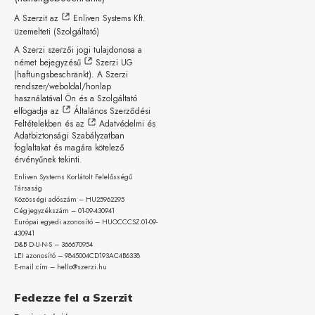
A Szerzit az
Enliven Systems Kft.
üzemelteti (Szolgáltató)
A Szerzi szerzői jogi tulajdonosa a
német bejegyzésű
Szerzi UG
(haftungsbeschränkt)
. A Szerzi
rendszer/weboldal/honlap
használatával Ön és a Szolgáltató
elfogadja az
Általános Szerződési
Feltételekben
és az
Adatvédelmi és
Adatbiztonsági Szabályzatban
foglaltakat és magára kötelező
érvényűnek tekinti.
Enliven Systems Korlátolt Felelősségű
Társaság
Közösségi adószám – HU25962295
Cégjegyzékszám – 01-09-
430941
Európai egyedi azonosító – HUOCCCSZ.01-09-
430941
D&B D-U-N-S – 366670954
LEI azonosító – 9845004CD193AC4B6338
E-mail cím – hello@szerzi.hu
Fedezze fel a Szerzit