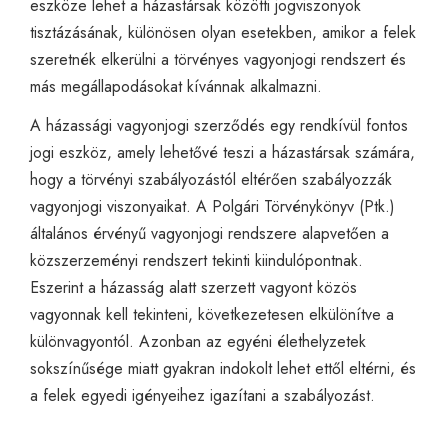
eszköze lehet a házastársak közötti jogviszonyok
tisztázásának, különösen olyan esetekben, amikor a felek
szeretnék elkerülni a törvényes vagyonjogi rendszert és
más megállapodásokat kívánnak alkalmazni.
A házassági vagyonjogi szerződés egy rendkívül fontos
jogi eszköz, amely lehetővé teszi a házastársak számára,
hogy a törvényi szabályozástól eltérően szabályozzák
vagyonjogi viszonyaikat. A Polgári Törvénykönyv (Ptk.)
általános érvényű vagyonjogi rendszere alapvetően a
közszerzeményi rendszert tekinti kiindulópontnak.
Eszerint a házasság alatt szerzett vagyont közös
vagyonnak kell tekinteni, következetesen elkülönítve a
különvagyontól. Azonban az egyéni élethelyzetek
sokszínűsége miatt gyakran indokolt lehet ettől eltérni, és
a felek egyedi igényeihez igazítani a szabályozást.