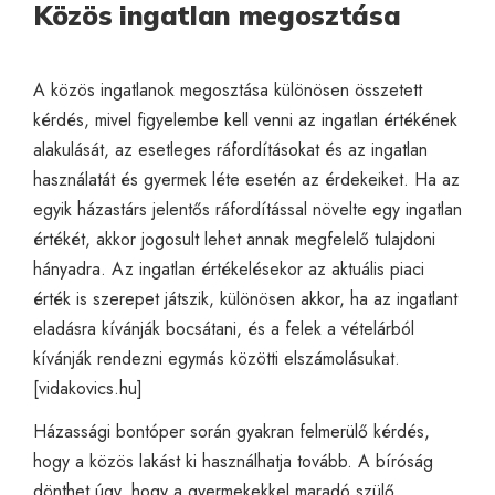
Közös ingatlan megosztása
A közös ingatlanok megosztása különösen összetett
kérdés, mivel figyelembe kell venni az ingatlan értékének
alakulását, az esetleges ráfordításokat és az ingatlan
használatát és gyermek léte esetén az érdekeiket. Ha az
egyik házastárs jelentős ráfordítással növelte egy ingatlan
értékét, akkor jogosult lehet annak megfelelő tulajdoni
hányadra. Az ingatlan értékelésekor az aktuális piaci
érték is szerepet játszik, különösen akkor, ha az ingatlant
eladásra kívánják bocsátani, és a felek a vételárból
kívánják rendezni egymás közötti elszámolásukat.
[
vidakovics.hu
]
Házassági bontóper során gyakran felmerülő kérdés,
hogy a közös lakást ki használhatja tovább. A bíróság
dönthet úgy, hogy a gyermekekkel maradó szülő