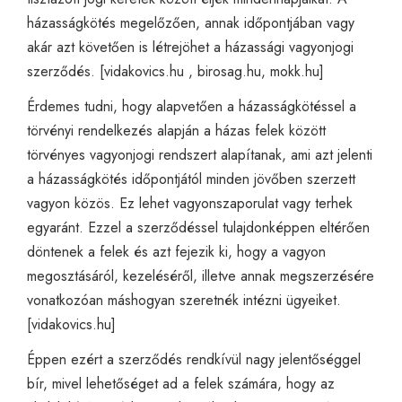
házasságkötés megelőzően, annak időpontjában vagy
akár azt követően is létrejöhet a házassági vagyonjogi
szerződés. [
vidakovics.hu
,
birosag.hu
,
mokk.hu
]
Érdemes tudni, hogy alapvetően a házasságkötéssel a
törvényi rendelkezés alapján a házas felek között
törvényes vagyonjogi rendszert alapítanak, ami azt jelenti
a házasságkötés időpontjától minden jövőben szerzett
vagyon közös. Ez lehet vagyonszaporulat vagy terhek
egyaránt. Ezzel a szerződéssel tulajdonképpen eltérően
döntenek a felek és azt fejezik ki, hogy a vagyon
megosztásáról, kezeléséről, illetve annak megszerzésére
vonatkozóan máshogyan szeretnék intézni ügyeiket.
[
vidakovics.hu
]
Éppen ezért a szerződés rendkívül nagy jelentőséggel
bír, mivel lehetőséget ad a felek számára, hogy az