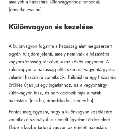
amelyek a házastársi különvagyonhoz tartoznak.
[
drmarkolevai.hu
]
Különvagyon és kezelése
A különvagyon fogalma a házasság alatt megszerzett
egyéni tulajdont jelenti, amely nem válik a házastársi
vagyonközösség részévé, azaz közös vagyonná. A
különvagyon a házasság előtt szerzett vagyontárgyakra,
valamint hasznaira vonatkozik. Például ha egy házastárs
öröklés útján jut egy ingatlanhoz, ez a vagyontárgy
különvagyon lesz, és nem osztozik rajta a másik
házastárs. [
rsm.hu
,
drandirko.hu
,
money.hu
]
Fontos megjegyezni, hogy a különvagyon kezelésére
vonatkozó szabályok is kiemelt figyelmet érdemelnek.
Ebbe a közbe tartozó vagyon az érintett házastárs