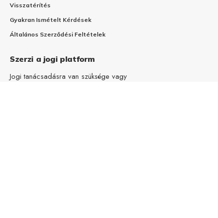
Visszatérítés
Gyakran Ismételt Kérdések
Általános Szerződési Feltételek
Szerzi a jogi platform
Jogi tanácsadásra van szüksége vagy
intelligens dokumentumszerkesztőre?
Kipróbálom
A Szerzi nem minősül jogi szolgáltatásnak vagy közvetített
jogi szolgáltatásnak. A Szerzi nem tud felelősséget vállalni
semmilyen a Szerzi szolgáltatásaiból fakadó kárért.
Javasoljuk, hogy generálható dokumentumokkal
kapcsolatban is keresse Szerzin a képzett és ellenőrzött
Ügyvédeket jogi tanácsadás céljából.