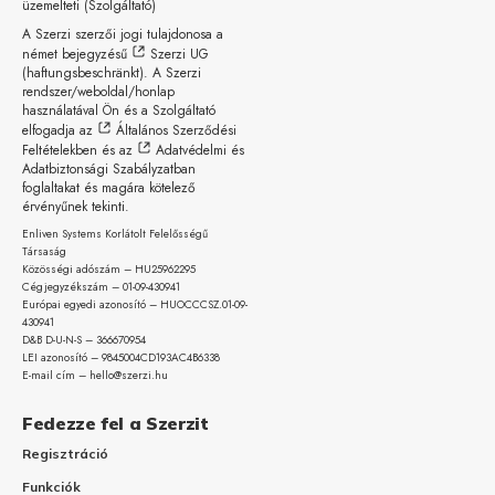
üzemelteti (Szolgáltató)
A Szerzi szerzői jogi tulajdonosa a
német bejegyzésű
Szerzi UG
(haftungsbeschränkt)
. A Szerzi
rendszer/weboldal/honlap
használatával Ön és a Szolgáltató
elfogadja az
Általános Szerződési
Feltételekben
és az
Adatvédelmi és
Adatbiztonsági Szabályzatban
foglaltakat és magára kötelező
érvényűnek tekinti.
Enliven Systems Korlátolt Felelősségű
Társaság
Közösségi adószám – HU25962295
Cégjegyzékszám – 01-09-
430941
Európai egyedi azonosító – HUOCCCSZ.01-09-
430941
D&B D-U-N-S – 366670954
LEI azonosító – 9845004CD193AC4B6338
E-mail cím – hello@szerzi.hu
Fedezze fel a Szerzit
Regisztráció
Funkciók