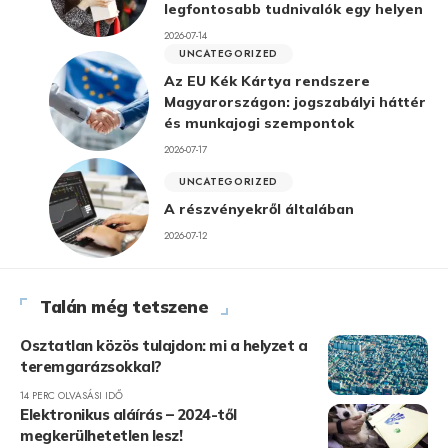
legfontosabb tudnivalók egy helyen
2026-07-14
UNCATEGORIZED
Az EU Kék Kártya rendszere
Magyarországon: jogszabályi háttér
és munkajogi szempontok
2026-07-17
UNCATEGORIZED
A részvényekről általában
2026-07-12
Talán még tetszene
Osztatlan közös tulajdon: mi a helyzet a
teremgarázsokkal?
14 PERC OLVASÁSI IDŐ
Elektronikus aláírás – 2024-től
megkerülhetetlen lesz!