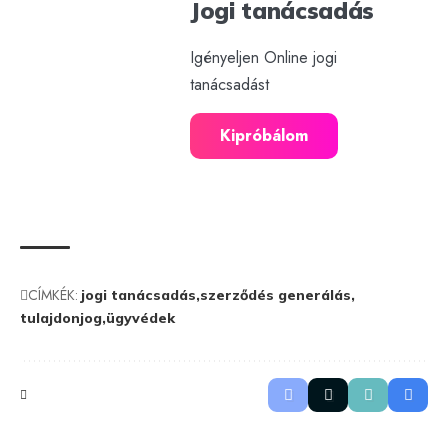
Jogi tanácsadás
Igényeljen Online jogi
tanácsadást
Kipróbálom
CÍMKÉK:
jogi tanácsadás
szerződés generálás
tulajdonjog
ügyvédek