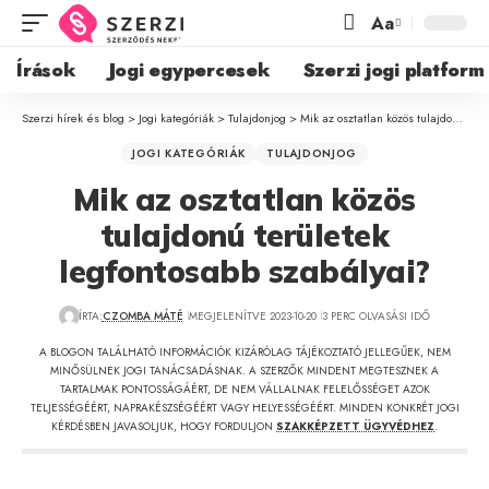
Aa
Írások
Jogi egypercesek
Szerzi jogi platform
Szerzi hírek és blog
>
Jogi kategóriák
>
Tulajdonjog
>
Mik az osztatlan közös tulajdonú területek legfontosabb szabályai?
JOGI KATEGÓRIÁK
TULAJDONJOG
Mik az osztatlan közös
tulajdonú területek
legfontosabb szabályai?
ÍRTA:
CZOMBA MÁTÉ
MEGJELENÍTVE 2023-10-20
3 PERC OLVASÁSI IDŐ
A BLOGON TALÁLHATÓ INFORMÁCIÓK KIZÁRÓLAG TÁJÉKOZTATÓ JELLEGŰEK, NEM
MINŐSÜLNEK JOGI TANÁCSADÁSNAK. A SZERZŐK MINDENT MEGTESZNEK A
TARTALMAK PONTOSSÁGÁÉRT, DE NEM VÁLLALNAK FELELŐSSÉGET AZOK
TELJESSÉGÉÉRT, NAPRAKÉSZSÉGÉÉRT VAGY HELYESSÉGÉÉRT. MINDEN KONKRÉT JOGI
KÉRDÉSBEN JAVASOLJUK, HOGY FORDULJON
SZAKKÉPZETT ÜGYVÉDHEZ
.