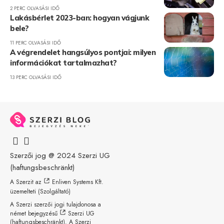
2 PERC OLVASÁSI IDŐ
Lakásbérlet 2023-ban: hogyan vágjunk
bele?
11 PERC OLVASÁSI IDŐ
A végrendelet hangsúlyos pontjai: milyen
információkat tartalmazhat?
13 PERC OLVASÁSI IDŐ
Szerzői jog @ 2024
Szerzi UG
(haftungsbeschränkt)
A Szerzit az
Enliven Systems Kft.
üzemelteti (Szolgáltató)
A Szerzi szerzői jogi tulajdonosa a
német bejegyzésű
Szerzi UG
(haftungsbeschränkt)
. A Szerzi