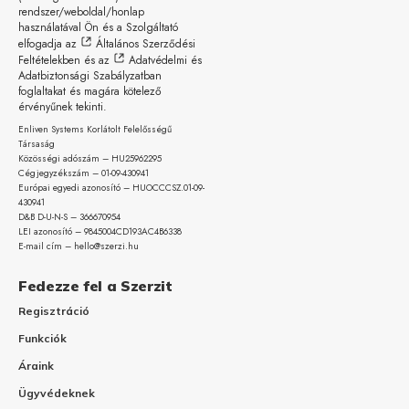
rendszer/weboldal/honlap
használatával Ön és a Szolgáltató
elfogadja az
Általános Szerződési
Feltételekben
és az
Adatvédelmi és
Adatbiztonsági Szabályzatban
foglaltakat és magára kötelező
érvényűnek tekinti.
Enliven Systems Korlátolt Felelősségű
Társaság
Közösségi adószám – HU25962295
Cégjegyzékszám – 01-09-
430941
Európai egyedi azonosító – HUOCCCSZ.01-09-
430941
D&B D-U-N-S – 366670954
LEI azonosító – 9845004CD193AC4B6338
E-mail cím – hello@szerzi.hu
Fedezze fel a Szerzit
Regisztráció
Funkciók
Áraink
Ügyvédeknek