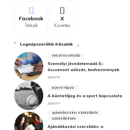
Facebook
X
Tetszik
Követés
Legnépszerűbb írásaink
UNCATEGORIZED
Személyi jövedelemadó II.:
összevont adózás, kedvezmények
2026-07-19
BÜNTETŐJOG
A büntetőjog és a sport kapcsolata
2026-07-17
AJÁNDÉKOZÁSI SZERZŐDÉS
SZERZŐDÉSEK
Ajándékozási szerződés: a