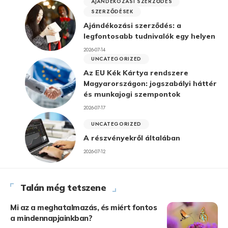
AJÁNDÉKOZÁSI SZERZŐDÉS
SZERZŐDÉSEK
Ajándékozási szerződés: a
legfontosabb tudnivalók egy helyen
2026-07-14
UNCATEGORIZED
Az EU Kék Kártya rendszere
Magyarországon: jogszabályi háttér
és munkajogi szempontok
2026-07-17
UNCATEGORIZED
A részvényekről általában
2026-07-12
Talán még tetszene
Mi az a meghatalmazás, és miért fontos
a mindennapjainkban?