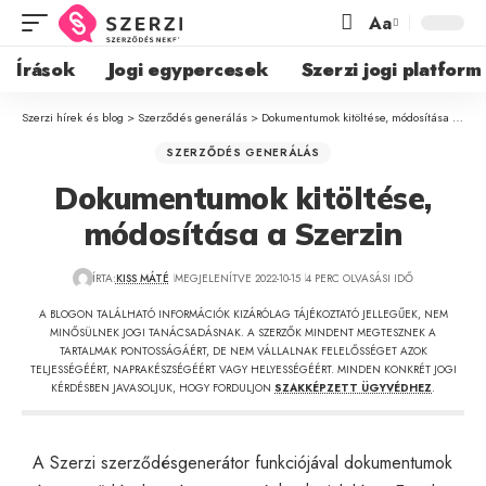
Aa
Írások
Jogi egypercesek
Szerzi jogi platform
Szerzi hírek és blog
>
Szerződés generálás
>
Dokumentumok kitöltése, módosítása a Szerzin
SZERZŐDÉS GENERÁLÁS
Dokumentumok kitöltése,
módosítása a Szerzin
ÍRTA:
KISS MÁTÉ
MEGJELENÍTVE 2022-10-15
4 PERC OLVASÁSI IDŐ
A BLOGON TALÁLHATÓ INFORMÁCIÓK KIZÁRÓLAG TÁJÉKOZTATÓ JELLEGŰEK, NEM
MINŐSÜLNEK JOGI TANÁCSADÁSNAK. A SZERZŐK MINDENT MEGTESZNEK A
TARTALMAK PONTOSSÁGÁÉRT, DE NEM VÁLLALNAK FELELŐSSÉGET AZOK
TELJESSÉGÉÉRT, NAPRAKÉSZSÉGÉÉRT VAGY HELYESSÉGÉÉRT. MINDEN KONKRÉT JOGI
KÉRDÉSBEN JAVASOLJUK, HOGY FORDULJON
SZAKKÉPZETT ÜGYVÉDHEZ
.
A Szerzi szerződésgenerátor funkciójával
dokumentumok