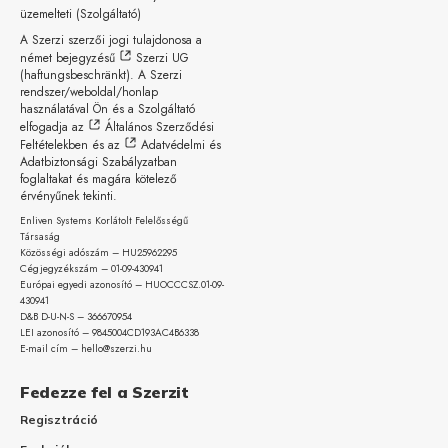
üzemelteti (Szolgáltató)
A Szerzi szerzői jogi tulajdonosa a
német bejegyzésű
Szerzi UG
(haftungsbeschränkt)
. A Szerzi
rendszer/weboldal/honlap
használatával Ön és a Szolgáltató
elfogadja az
Általános Szerződési
Feltételekben
és az
Adatvédelmi és
Adatbiztonsági Szabályzatban
foglaltakat és magára kötelező
érvényűnek tekinti.
Enliven Systems Korlátolt Felelősségű
Társaság
Közösségi adószám – HU25962295
Cégjegyzékszám – 01-09-
430941
Európai egyedi azonosító – HUOCCCSZ.01-09-
430941
D&B D-U-N-S – 366670954
LEI azonosító – 9845004CD193AC4B6338
E-mail cím – hello@szerzi.hu
Fedezze fel a Szerzit
Regisztráció