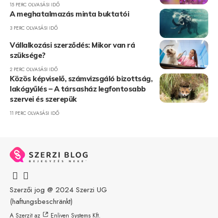
15 PERC OLVASÁSI IDŐ
A meghatalmazás minta buktatói
3 PERC OLVASÁSI IDŐ
Vállalkozási szerződés: Mikor van rá
szüksége?
2 PERC OLVASÁSI IDŐ
Közös képviselő, számvizsgáló bizottság,
lakógyűlés – A társasház legfontosabb
szervei és szerepük
11 PERC OLVASÁSI IDŐ
Szerzői jog @ 2024
Szerzi UG
(haftungsbeschränkt)
A Szerzit az
Enliven Systems Kft.