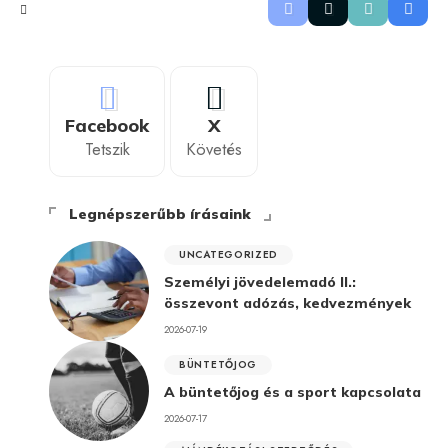
Facebook
X
Tetszik
Követés
Legnépszerűbb írásaink
UNCATEGORIZED
Személyi jövedelemadó II.:
összevont adózás, kedvezmények
2026-07-19
BÜNTETŐJOG
A büntetőjog és a sport kapcsolata
2026-07-17