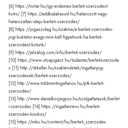
[6]
https://notar.hu/igy-erdemes-berleti-szerzodest-
kotni/
[7]
https://addkialakasod.hu/hatarozott-vagy-
hatarozatlan-ideju-berleti-szerzodes/
[8]
https://jogaszvilag.hu/szakma/a-berleti-szerzodes-
jogi-buktatoi-avagy-mire-kell-figyelnunk-ha-berleti-
szerzodest-kotunk/
[9]
https://jelzalog.com/info/berleti-szerzodes/
[10]
https://www.utcajogasz.hu/tudastar/berletiszerzode
s
[11]
http://drkeller.hu/szakteruletek/ingatlanjog-
szerzodesek/berleti-szerzodes/
[12]
http://www.tobbmintingatlanos.hu/ptk-berleti-
szerzodes/
[13]
http://www.danielkozjegyzo.hu/szolgaltatasok/berlet
i-szerzodes
[14]
https://ingatlanrevu.hu/berleti-
szerzodes-kisokos/
[15]
https://miko.hu/content/hu/berleti_szerzodes