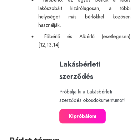
lakószobáit kizárólagosan, a többi
helyiséget más bérlőkkel közösen
használják.
Főbérlő és Albérlő (esetlegesen)
[12,13,14]
Lakásbérleti
szerződés
Próbálja ki a Lakásbérleti
szerződés okosdokumentumot!
Kipróbálom