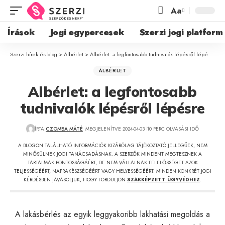
Aa
Írások
Jogi egypercesek
Szerzi jogi platform
Szerzi hírek és blog
>
Albérlet
>
Albérlet: a legfontosabb tudnivalók lépésről lépésre
ALBÉRLET
Albérlet: a legfontosabb
tudnivalók lépésről lépésre
ÍRTA:
CZOMBA MÁTÉ
MEGJELENÍTVE 2024-04-03
10 PERC OLVASÁSI IDŐ
A BLOGON TALÁLHATÓ INFORMÁCIÓK KIZÁRÓLAG TÁJÉKOZTATÓ JELLEGŰEK, NEM
MINŐSÜLNEK JOGI TANÁCSADÁSNAK. A SZERZŐK MINDENT MEGTESZNEK A
TARTALMAK PONTOSSÁGÁÉRT, DE NEM VÁLLALNAK FELELŐSSÉGET AZOK
TELJESSÉGÉÉRT, NAPRAKÉSZSÉGÉÉRT VAGY HELYESSÉGÉÉRT. MINDEN KONKRÉT JOGI
KÉRDÉSBEN JAVASOLJUK, HOGY FORDULJON
SZAKKÉPZETT ÜGYVÉDHEZ
.
A lakásbérlés az egyik leggyakoribb lakhatási megoldás a