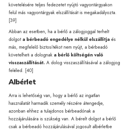
követelésére teljes fedezetet nyújtó vagyontárgyakon
felül más vagyontárgyak elszállítását is megakadályozta.
[39]
Abban az esetben, ha a bérlő a zálogjoggal terhelt
dolgot
a bérbeadó engedélye nélkül elszállítja
és
más, megfelelő biztosítékot nem nyújt, a bérbeadó
követelheti a dolognak
a bérlő költségén való
visszaszállítását.
A dolog visszaszállításával a zálogjog
feléled. [40]
Albérlet
Arra is lehetőség van, hogy a bérlő az ingatlan
használatát harmadik személy részére átengedje,
azonban ehhez a tulajdonos bérbeadónak a
hozzájárulására is szükség van. A bérelt dolgot a bérlő
csak a bérbeadó hozzájárulásával jogosult albérletbe