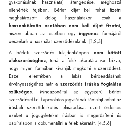
gyakorlásának használata) átengedése, méghozzá
ellenérték fejében. Bérleti díjat kell tehát fizetni
meghatározott dolog használatakor, csak a
haszonkölcsön esetében nem kell díjat fizetni,
hiszen abban az esetben egy
ingyenes
formájáról
beszélünk a használati szerződéseknek. [1,2,3]
A bérleti szerződés tulajdonképpen
nem kötött
alakszerűséghez
, tehát a felek akaratára van bízva,
hogy milyen formában kívánják megkötni a szerződést.
Ezzel ellentétben a lakás bérbeadásának
érvényességéhez már
a szerződés írásba foglalása
szükséges
. Mindazonáltal az egyszerű bérleti
szerződésekkel kapcsolatos jogvitáknak táptalajt adhat az
írásbeli szerződéskötés elmaradása, ezért érdemes
ezeket a jogügyleteket írásban is megerősíteni és
papíralapon is dokumentálni a felek akaratát. [4,5,6]