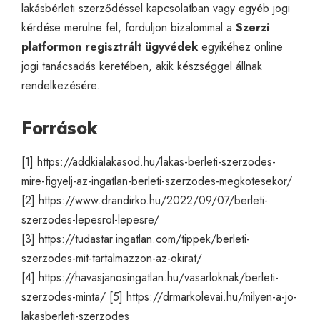
lakásbérleti szerződéssel kapcsolatban vagy egyéb jogi
kérdése merülne fel, forduljon bizalommal a
Szerzi
platformon regisztrált ügyvédek
egyikéhez
online
jogi tanácsadás
keretében, akik készséggel állnak
rendelkezésére.
Források
[1]
https://addkialakasod.hu/lakas-berleti-szerzodes-
mire-figyelj-az-ingatlan-berleti-szerzodes-megkotesekor/
[2]
https://www.drandirko.hu/2022/09/07/berleti-
szerzodes-lepesrol-lepesre/
[3]
https://tudastar.ingatlan.com/tippek/berleti-
szerzodes-mit-tartalmazzon-az-okirat/
[4]
https://havasjanosingatlan.hu/vasarloknak/berleti-
szerzodes-minta/
[5]
https://drmarkolevai.hu/milyen-a-jo-
lakasberleti-szerzodes