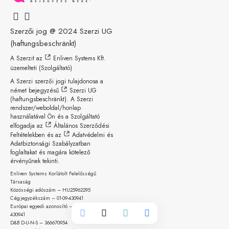
Szerzői jog @ 2024
Szerzi UG
(haftungsbeschränkt)
A Szerzit az
Enliven Systems Kft.
üzemelteti (Szolgáltató)
A Szerzi szerzői jogi tulajdonosa a
német bejegyzésű
Szerzi UG
(haftungsbeschränkt)
. A Szerzi
rendszer/weboldal/honlap
használatával Ön és a Szolgáltató
elfogadja az
Általános Szerződési
Feltételekben
és az
Adatvédelmi és
Adatbiztonsági Szabályzatban
foglaltakat és magára kötelező
érvényűnek tekinti.
Enliven Systems Korlátolt Felelősségű
Társaság
Közösségi adószám – HU25962295
Cégjegyzékszám – 01-09-
430941
Európai egyedi azonosító – HUOCCCSZ.01-09-
430941
D&B D-U-N-S – 366670954