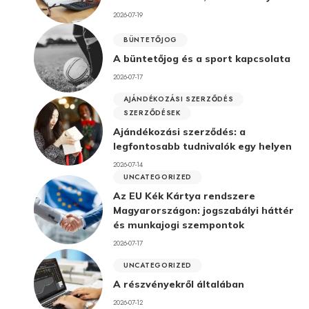
2026-07-19
BÜNTETŐJOG
A büntetőjog és a sport kapcsolata
2026-07-17
AJÁNDÉKOZÁSI SZERZŐDÉS
SZERZŐDÉSEK
Ajándékozási szerződés: a
legfontosabb tudnivalók egy helyen
2026-07-14
UNCATEGORIZED
Az EU Kék Kártya rendszere
Magyarországon: jogszabályi háttér
és munkajogi szempontok
2026-07-17
UNCATEGORIZED
A részvényekről általában
2026-07-12