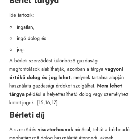
Bérlet tárgya
Ide tartozik:
ingatlan,
ingó dolog és
jog.
A bérleti szerződést különböző gazdasági
megfontolások alakíthatják, azonban a tárgya
vagyoni
értékű dolog és jog lehet
, melynek tartalma alapján
használata gazdasági érdeket szolgálhat.
Nem lehet
tárgya
például a helyettesíthető dolog vagy személyhez
kötött jogok. [15,16,17]
Bérleti díj
A szerződés
visszterhesnek
minősül, tehát a bérbeadó
meghatározott dolog használatát átengedi, akinek