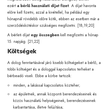
ezért
a
bérlő
használati
díjat fizet
. A díjat havonta
előre kell fizetni, azzal a kivétellel, ha például egy
hónapnál rövidebb időre kötik, ebben az esetben már a
szerződéskötéskor szükséges megfizetni. [18,19,20]
A bérleti díjat
egy összegben
kell megfizetni a hónap
15. napjáig. [21,22]
Költségek
A dolog fenntartásával járó kisebb költségeket a bérlő, a
többi költséget és a dologgal kapcsolatos terheket a
bérbeadó viseli. Ebbe a körbe tartozik:
minden, a lakással kapcsolatos közteher;
az épületnek, annak központi berendezéseinek és
közös használatú helyiségeinek, berendezéseinek
karbantartása, illetve felújítása;