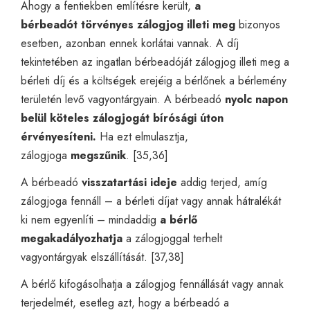
Ahogy a fentiekben említésre került,
a
bérbeadót
törvényes zálogjog illeti meg
bizonyos
esetben, azonban ennek korlátai vannak. A díj
tekintetében az ingatlan bérbeadóját zálogjog illeti meg a
bérleti díj és a költségek erejéig a bérlőnek a bérlemény
területén levő vagyontárgyain. A bérbeadó
nyolc napon
belül köteles zálogjogát bírósági úton
érvényesíteni.
Ha ezt elmulasztja,
zálogjoga
megszűnik
. [35,36]
A bérbeadó
visszatartási ideje
addig terjed, amíg
zálogjoga fennáll – a bérleti díjat vagy annak hátralékát
ki nem egyenlíti – mindaddig
a bérlő
megakadályozhatja
a zálogjoggal terhelt
vagyontárgyak elszállítását. [37,38]
A bérlő kifogásolhatja a zálogjog fennállását vagy annak
terjedelmét, esetleg azt, hogy a bérbeadó a