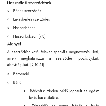
Használati szerződések
Bérleti szerződés
Lakásbérleti szerződés
Haszonbérlet
Haszonkölcsön [7,8]
Alanyai
A szerződést kötő feleket speciális megnevezés illeti,
amely meghatározza a szerződési pozíciójukat,
alanyiságukat. [9,10,11]
Bérbeadó
Bérlő
Bérlőtárs: minden bérlő jogosult az egész
lakás használatára.
Társbérlő: az egyes bérlők a lakás