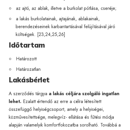
az ajtó, az ablak, illetve a burkolat pótlása, cseréje;
a lakás burkolatainak, ajtajának, ablakainak,
berendezéseinek karbantartásával felújításával járó
költségek. [23,24,25,26]
Időtartam
Határozott
Határozatlan
Lakásbérlet
A szerződés tárgya
a lakás céljára szolgáló ingatlan
lehet.
Ezalatt értendő az erre a célra létesített
összefüggő helyiségcsoport, amely a helyiségei,
közművesítettsége, melegvíz- ellátása és fűtési módja
alapján valamelyik komfortfokozatba sorolható. Továbbá a