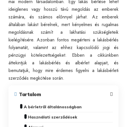
mai modern társadalomban. Egy lakás bérlése lehet
ideiglenes vagy hosszú távú megoldás az emberek
számára, és számos előnnyel járhat. Az emberek
általában lakást bérelnek, mert kényelmes és rugalmas
megoldásnak számít a lakhatási szükségleteik
kielégítésére. Azonban fontos megérteni a lakásbérlés
folyamatát, valamint az ehhez kapcsolódó jogi és
pénzügyi kötelezettségeket. Ebben a cikkünkben
áttekintjük a lakásbérlés és albérlet alapjait, és
bemutatjuk, hogy mire érdemes figyelni a lakásbérleti
szerződés megkötése során.
Tartalom
A bérletről általánosságban
Használati szerződések