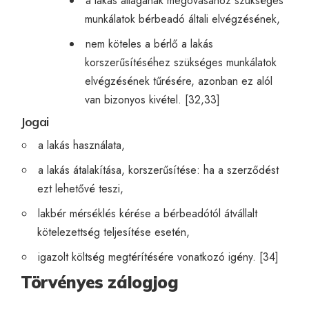
a lakás állagának megóvásához szükséges
munkálatok bérbeadó általi elvégzésének,
nem köteles a bérlő a lakás
korszerűsítéséhez szükséges munkálatok
elvégzésének tűrésére, azonban ez alól
van bizonyos kivétel. [32,33]
Jogai
a lakás használata,
a lakás átalakítása, korszerűsítése: ha a szerződést
ezt lehetővé teszi,
lakbér mérséklés kérése a bérbeadótól átvállalt
kötelezettség teljesítése esetén,
igazolt költség megtérítésére vonatkozó igény. [34]
Törvényes zálogjog