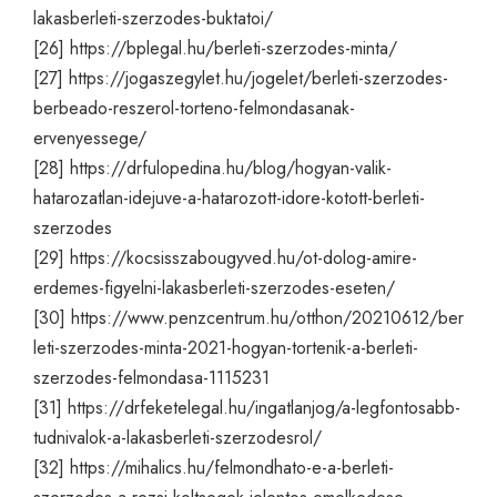
lakasberleti-szerzodes-buktatoi/
[26]
https://bplegal.hu/berleti-szerzodes-minta/
[27]
https://jogaszegylet.hu/jogelet/berleti-szerzodes-
berbeado-reszerol-torteno-felmondasanak-
ervenyessege/
[28]
https://drfulopedina.hu/blog/hogyan-valik-
hatarozatlan-idejuve-a-hatarozott-idore-kotott-berleti-
szerzodes
[29]
https://kocsisszabougyved.hu/ot-dolog-amire-
erdemes-figyelni-lakasberleti-szerzodes-eseten/
[30]
https://www.penzcentrum.hu/otthon/20210612/ber
leti-szerzodes-minta-2021-hogyan-tortenik-a-berleti-
szerzodes-felmondasa-1115231
[31]
https://drfeketelegal.hu/ingatlanjog/a-legfontosabb-
tudnivalok-a-lakasberleti-szerzodesrol/
[32]
https://mihalics.hu/felmondhato-e-a-berleti-