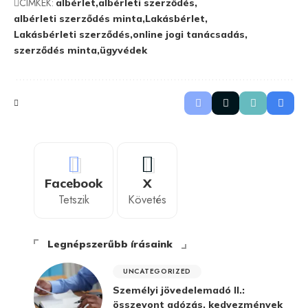
CÍMKÉK:
albérlet
albérleti szerződés
albérleti szerződés minta
Lakásbérlet
Lakásbérleti szerződés
online jogi tanácsadás
szerződés minta
ügyvédek
Facebook
X
Tetszik
Követés
Legnépszerűbb írásaink
UNCATEGORIZED
Személyi jövedelemadó II.:
összevont adózás, kedvezmények