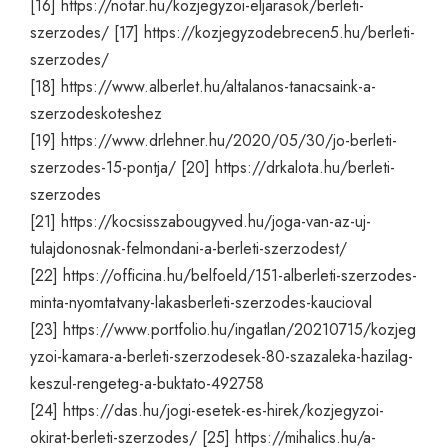
[16]
https://notar.hu/kozjegyzoi-eljarasok/berleti-
szerzodes/
[17]
https://kozjegyzodebrecen5.hu/berleti-
szerzodes/
[18]
https://www.alberlet.hu/altalanos-tanacsaink-a-
szerzodeskoteshez
[19]
https://www.drlehner.hu/2020/05/30/jo-berleti-
szerzodes-15-pontja/
[20]
https://drkalota.hu/berleti-
szerzodes
[21]
https://kocsisszabougyved.hu/joga-van-az-uj-
tulajdonosnak-felmondani-a-berleti-szerzodest/
[22]
https://officina.hu/belfoeld/151-alberleti-szerzodes-
minta-nyomtatvany-lakasberleti-szerzodes-kaucioval
[23]
https://www.portfolio.hu/ingatlan/20210715/kozjeg
yzoi-kamara-a-berleti-szerzodesek-80-szazaleka-hazilag-
keszul-rengeteg-a-buktato-492758
[24]
https://das.hu/jogi-esetek-es-hirek/kozjegyzoi-
okirat-berleti-szerzodes/
[25]
https://mihalics.hu/a-