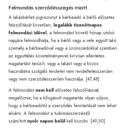
Felmondás szerződésszegés miatt
A lakásbérleti jogviszonyt a bérbeadó a bérlő előzetes
felszólítását követően,
legalább tizenötnapos
felmondási idővel
, a felmondást követő hónap utolsó
napjára felmondhatja, ha a bérlő vagy a vele együtt lakó
személy a bérbeadóval vagy a szomszédokkal szemben
az együttélés követelményeivel kirívóan ellentétes
magatartást tanúsít; vagy a lakást vagy a közös
használatra szolgáló területet nem rendeltetésszerűen
vagy nem szerződésszerűen használja. [47,48]
A felmondást
nem kell
előzetes felszólításnak
megelőznie, ha a kifogásolt magatartás olyan súlyos,
hogy a bérbeadótól a szerződés fenntartását nem lehet
elvárni. A felmondást a tudomásszerzéstől
számított
nyolc napon belül
kell közölni. [49,50]