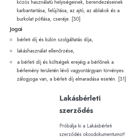
közös használatú helyiségeinek, berendezéseinek
karbantartása, felújítása, az ajtó, az ablakok és a
burkolat pótlása, cseréje. [30]
Jogai
bérleti díj és külön szolgáltatás díja,
lakáshasználat ellenőrzése,
a bérleti díj és költségek erejéig a bérlőnek a
bérlemény területén lévő vagyontárgyain törvényes
zálogjoga van, a bérleti díj elmaradása esetén. [31]
Lakásbérleti
szerződés
Próbálja ki a Lakásbérleti
szerződés okosdokumentumot!