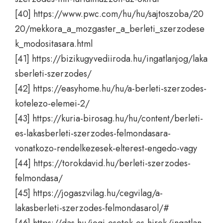
[40]
https://www.pwc.com/hu/hu/sajtoszoba/20
20/mekkora_a_mozgaster_a_berleti_szerzodese
k_modositasara.html
[41]
https://bizikugyvediiroda.hu/ingatlanjog/laka
sberleti-szerzodes/
[42]
https://easyhome.hu/hu/a-berleti-szerzodes-
kotelezo-elemei-2/
[43]
https://kuria-birosag.hu/hu/content/berleti-
es-lakasberleti-szerzodes-felmondasara-
vonatkozo-rendelkezesek-elterest-engedo-vagy
[44]
https://torokdavid.hu/berleti-szerzodes-
felmondasa/
[45]
https://jogaszvilag.hu/cegvilag/a-
lakasberleti-szerzodes-felmondasarol/#
[46]
https://das.hu/jogi-ese
tek-es-hirek/ingatlan-