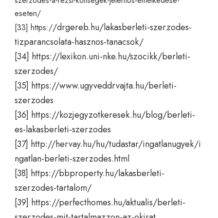
szerzodes-a-rezsi-koltsegek-jelentos-emelkedese-
eseten/
/drgereb.hu/lakasberleti-szerzodes-
[33]
https:/
tizparancsolata-hasznos-tanacsok/
[34]
https://lexikon.uni-nke.hu/szocikk/berleti-
szerzodes/
[35]
https://www.ugyveddrvajta.hu/berleti-
szerzodes
[36]
https://kozjegyzotkeresek.hu/blog/berleti-
es-lakasberleti-szerzodes
[37]
http://hervay.hu/hu/tudastar/ingatlanugyek/i
ngatlan-berleti-szerzodes.html
[38]
https://bbproperty.hu/lakasberleti-
szerzodes-tartalom/
[39]
https://perfecthomes.hu/aktualis/berleti-
szerzodes-mit-tartalmazzon-az-okirat