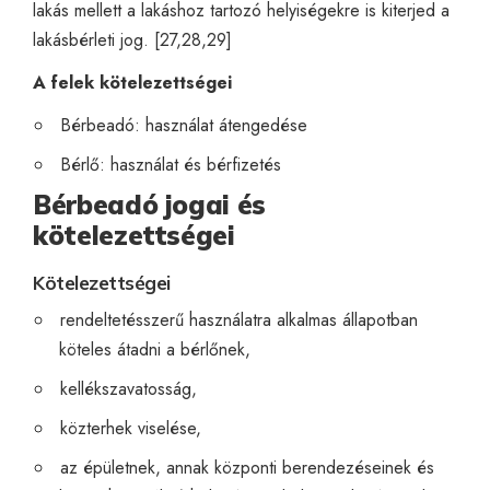
lakás mellett a lakáshoz tartozó helyiségekre is kiterjed a
lakásbérleti jog. [27,28,29]
A felek kötelezettségei
Bérbeadó: használat átengedése
Bérlő: használat és bérfizetés
Bérbeadó jogai és
kötelezettségei
Kötelezettségei
rendeltetésszerű használatra alkalmas állapotban
köteles átadni a bérlőnek,
kellékszavatosság,
közterhek viselése,
az épületnek, annak központi berendezéseinek és