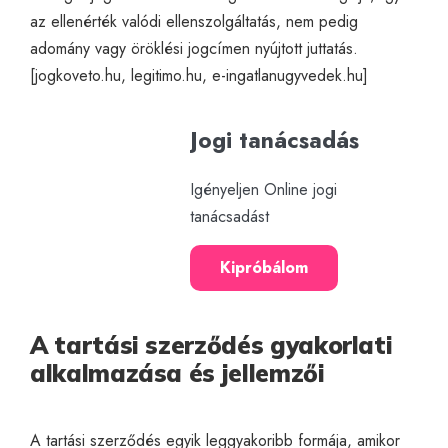
az ellenérték valódi ellenszolgáltatás, nem pedig
adomány vagy öröklési jogcímen nyújtott juttatás.
[
jogkoveto.hu
,
legitimo.hu
,
e-ingatlanugyvedek.hu
]
Jogi tanácsadás
Igényeljen Online jogi
tanácsadást
Kipróbálom
A tartási szerződés gyakorlati
alkalmazása és jellemzői
A tartási szerződés egyik leggyakoribb formája, amikor