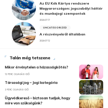
Az EU Kék Kártya rendszere
Magyarországon: jogszabályi háttér
és munkajogi szempontok
2026-07-17
UNCATEGORIZED
A részvényekről általában
2026-07-12
Talán még tetszene
Mikor érvénytelen a házasságkötés?
12 PERC OLVASÁSI IDŐ
Társasági jog – Jogi kategória
3 PERC OLVASÁSI IDŐ
Ügyvédkereső – biztosan tudjuk, hogy
mire van szükségünk?