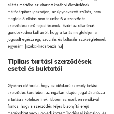
ellátás mértéke az eltartott korábbi életvitelének
méltóságához igazodjon; az úgynevezett szűkös, nem
megfelelő ellátás nem tekinthető a szerződés
szerződésszerű teljesítésének. Ezért az eltartónak
gondoskodnia kell arról, hogy a tartás megfeleljen a
jogosult egészségi, szociális és kulturális szükségleteinek
egyaránt. [
szakcikkadatbazis.hu
]
Tipikus tartási szerződések
esetei és buktatói
Gyakran előfordul, hogy az időskorú személy tartási
szerződés keretében az ingatlan tulajdonjogát átruházza
a tartásra kötelezettnek. Ebben az esetben rendkívül
fontos, hogy a szerződés teljes bizonyító erejű
magánokirat vagy ügyvédi közreműködéssel készüljön, és