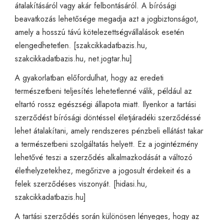
átalakításáról vagy akár felbontásáról. A bírósági
beavatkozás lehetősége megadja azt a jogbiztonságot,
amely a hosszú távú kötelezettségvállalások esetén
elengedhetetlen. [
szakcikkadatbazis.hu
,
szakcikkadatbazis.hu
,
net.jogtar.hu
]
A gyakorlatban előfordulhat, hogy az eredeti
természetbeni teljesítés lehetetlenné válik, például az
eltartó rossz egészségi állapota miatt. Ilyenkor a tartási
szerződést bírósági döntéssel életjáradéki szerződéssé
lehet átalakítani, amely rendszeres pénzbeli ellátást takar
a természetbeni szolgáltatás helyett. Ez a jogintézmény
lehetővé teszi a szerződés alkalmazkodását a változó
élethelyzetekhez, megőrizve a jogosult érdekeit és a
felek szerződéses viszonyát. [
hidasi.hu
,
szakcikkadatbazis.hu
]
A tartási szerződés során különösen lényeges, hogy az