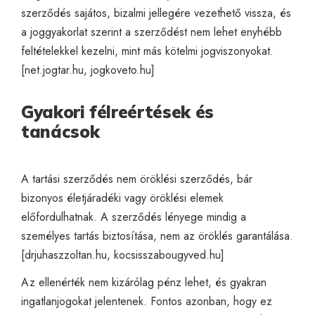
szerződés sajátos, bizalmi jellegére vezethető vissza, és
a joggyakorlat szerint a szerződést nem lehet enyhébb
feltételekkel kezelni, mint más kötelmi jogviszonyokat.
[
net.jogtar.hu
,
jogkoveto.hu
]
Gyakori félreértések és
tanácsok
A tartási szerződés nem öröklési szerződés, bár
bizonyos életjáradéki vagy öröklési elemek
előfordulhatnak. A szerződés lényege mindig a
személyes tartás biztosítása, nem az öröklés garantálása.
[
drjuhaszzoltan.hu
,
kocsisszabougyved.hu
]
Az ellenérték nem kizárólag pénz lehet, és gyakran
ingatlanjogokat jelentenek. Fontos azonban, hogy ez