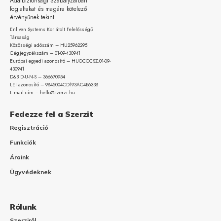
Adatbiztonsági Szabályzatban
foglaltakat és magára kötelező
érvényűnek tekinti.
Enliven Systems Korlátolt Felelősségű
Társaság
Közösségi adószám – HU25962295
Cégjegyzékszám – 01-09-
430941
Európai egyedi azonosító – HUOCCCSZ.01-09-
430941
D&B D-U-N-S – 366670954
LEI azonosító – 9845004CD193AC4B6338
E-mail cím – hello@szerzi.hu
Fedezze fel a Szerzit
Regisztráció
Funkciók
Áraink
Ügyvédeknek
Rólunk
Szerziről