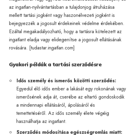
az ingatlan-nyilvántartásban a tulajdonjog átruházása
mellett tartási jogként vagy haszonélvezeti jogként is
bejegyezzék a jogosult érdekeinek védelme érdekében.
Ezáltal megakadályozható, hogy a tartásra kötelezett az
ingatlant eladja vagy elidegenítse a jogosult ellátásának
rovására. [
tudastar.ingatlan.com
]
Gyakori példák a tartási szerződésre
Idős személy és ismerős közötti szerződés:
Egyedül élő idős ember a lakását egy rokonának vagy
ismerősének adja át, cserébe az eltartó gondoskodik
a mindennapi ellátásáról, ápolásáról és
temettetéséről. Az idős személy élete végéig
használhatja az ingatlant.
Szerződés módosítása egészségromlás miatt: