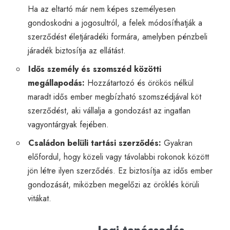
Ha az eltartó már nem képes személyesen
gondoskodni a jogosultról, a felek módosíthatják a
szerződést életjáradéki formára, amelyben pénzbeli
járadék biztosítja az ellátást.
Idős személy és szomszéd közötti
megállapodás:
Hozzátartozó és örökös nélkül
maradt idős ember megbízható szomszédjával köt
szerződést, aki vállalja a gondozást az ingatlan
vagyontárgyak fejében.
Családon belüli tartási szerződés:
Gyakran
előfordul, hogy közeli vagy távolabbi rokonok között
jön létre ilyen szerződés. Ez biztosítja az idős ember
gondozását, miközben megelőzi az öröklés körüli
vitákat.
Jogi tanácsadás