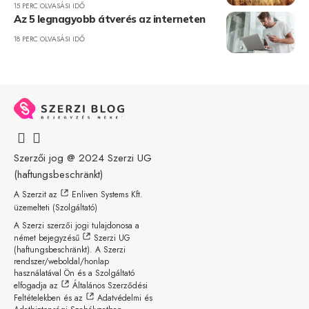
15 PERC OLVASÁSI IDŐ
Az 5 legnagyobb átverés az interneten
18 PERC OLVASÁSI IDŐ
Szerzői jog @ 2024
Szerzi UG
(haftungsbeschränkt)
A Szerzit az
Enliven Systems Kft.
üzemelteti (Szolgáltató)
A Szerzi szerzői jogi tulajdonosa a
német bejegyzésű
Szerzi UG
(haftungsbeschränkt)
. A Szerzi
rendszer/weboldal/honlap
használatával Ön és a Szolgáltató
elfogadja az
Általános Szerződési
Feltételekben
és az
Adatvédelmi és