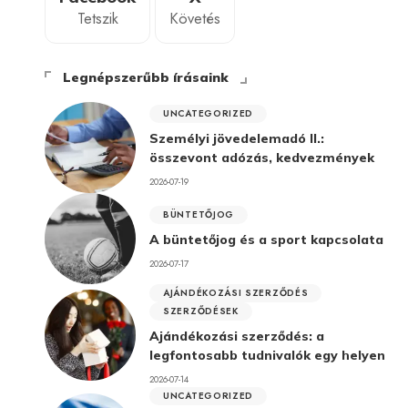
Tetszik
Követés
Legnépszerűbb írásaink
UNCATEGORIZED
Személyi jövedelemadó II.:
összevont adózás, kedvezmények
2026-07-19
BÜNTETŐJOG
A büntetőjog és a sport kapcsolata
2026-07-17
AJÁNDÉKOZÁSI SZERZŐDÉS
SZERZŐDÉSEK
Ajándékozási szerződés: a
legfontosabb tudnivalók egy helyen
2026-07-14
UNCATEGORIZED