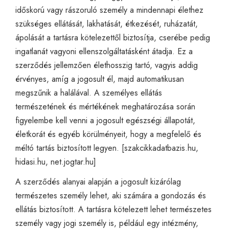
időskorú vagy rászoruló személy a mindennapi élethez
szükséges ellátását, lakhatását, étkezését, ruházatát,
ápolását a tartásra kötelezettől biztosítja, cserébe pedig
ingatlanát vagyoni ellenszolgáltatásként átadja. Ez a
szerződés jellemzően élethosszig tartó, vagyis addig
érvényes, amíg a jogosult él, majd automatikusan
megszűnik a halálával. A személyes ellátás
természetének és mértékének meghatározása során
figyelembe kell venni a jogosult egészségi állapotát,
életkorát és egyéb körülményeit, hogy a megfelelő és
méltó tartás biztosított legyen. [
szakcikkadatbazis.hu
,
hidasi.hu
,
net.jogtar.hu
]
A szerződés alanyai alapján a jogosult kizárólag
természetes személy lehet, aki számára a gondozás és
ellátás biztosított. A tartásra kötelezett lehet természetes
személy vagy jogi személy is, például egy intézmény,