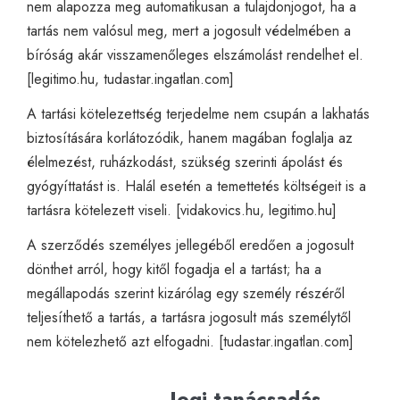
nem alapozza meg automatikusan a tulajdonjogot, ha a
tartás nem valósul meg, mert a jogosult védelmében a
bíróság akár visszamenőleges elszámolást rendelhet el.
[
legitimo.hu
,
tudastar.ingatlan.com
]
A tartási kötelezettség terjedelme nem csupán a lakhatás
biztosítására korlátozódik, hanem magában foglalja az
élelmezést, ruházkodást, szükség szerinti ápolást és
gyógyíttatást is. Halál esetén a temettetés költségeit is a
tartásra kötelezett viseli. [
vidakovics.hu
,
legitimo.hu
]
A szerződés személyes jellegéből eredően a jogosult
dönthet arról, hogy kitől fogadja el a tartást; ha a
megállapodás szerint kizárólag egy személy részéről
teljesíthető a tartás, a tartásra jogosult más személytől
nem kötelezhető azt elfogadni. [
tudastar.ingatlan.com
]
Jogi tanácsadás