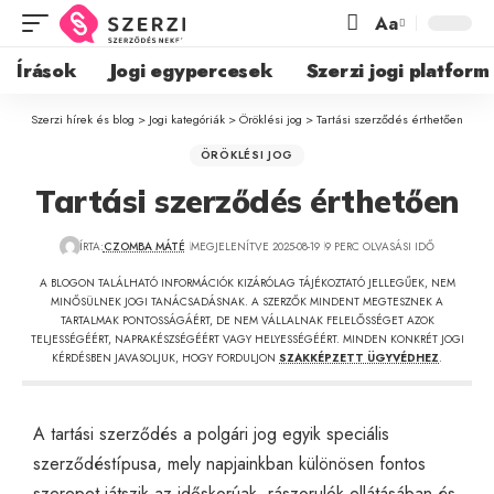
Aa
Írások
Jogi egypercesek
Szerzi jogi platform
Szerzi hírek és blog
>
Jogi kategóriák
>
Öröklési jog
>
Tartási szerződés érthetően
ÖRÖKLÉSI JOG
Tartási szerződés érthetően
ÍRTA:
CZOMBA MÁTÉ
MEGJELENÍTVE 2025-08-19
9 PERC OLVASÁSI IDŐ
A BLOGON TALÁLHATÓ INFORMÁCIÓK KIZÁRÓLAG TÁJÉKOZTATÓ JELLEGŰEK, NEM
MINŐSÜLNEK JOGI TANÁCSADÁSNAK. A SZERZŐK MINDENT MEGTESZNEK A
TARTALMAK PONTOSSÁGÁÉRT, DE NEM VÁLLALNAK FELELŐSSÉGET AZOK
TELJESSÉGÉÉRT, NAPRAKÉSZSÉGÉÉRT VAGY HELYESSÉGÉÉRT. MINDEN KONKRÉT JOGI
KÉRDÉSBEN JAVASOLJUK, HOGY FORDULJON
SZAKKÉPZETT ÜGYVÉDHEZ
.
A tartási szerződés a polgári jog egyik speciális
szerződéstípusa, mely napjainkban különösen fontos
szerepet játszik az időskorúak, rászorulók ellátásában és