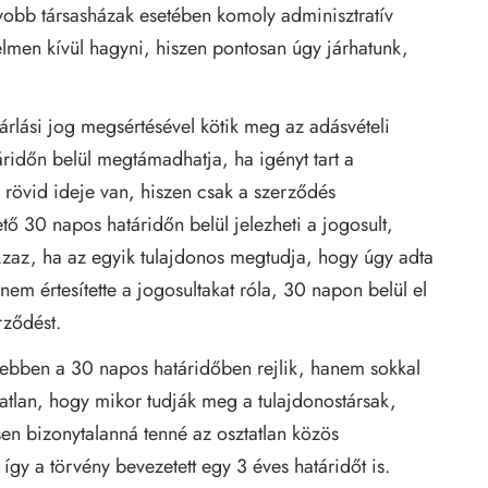
yobb társasházak esetében komoly adminisztratív
elmen kívül hagyni, hiszen pontosan úgy járhatunk,
rlási jog megsértésével kötik meg az adásvételi
áridőn belül megtámadhatja, ha igényt tart a
g rövid ideje van, hiszen csak a szerződés
ő 30 napos határidőn belül jelezheti a jogosult,
Azaz, ha az egyik tulajdonos megtudja, hogy úgy adta
nem értesítette a jogosultakat róla, 30 napon belül el
rződést.
ebben a 30 napos határidőben rejlik, hanem sokkal
atlan, hogy mikor tudják meg a tulajdonostársak,
sen bizonytalanná tenné az osztatlan közös
így a törvény bevezetett egy 3 éves határidőt is.