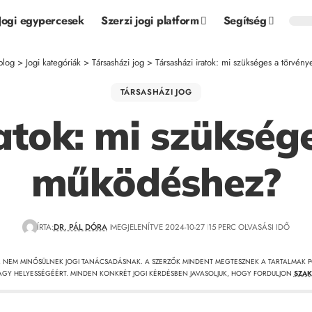
Jogi egypercesek
Szerzi jogi platform
Segítség
blog
>
Jogi kategóriák
>
Társasházi jog
>
Társasházi iratok: mi szükséges a törvé
TÁRSASHÁZI JOG
atok: mi szükség
működéshez?
ÍRTA:
DR. PÁL DÓRA
MEGJELENÍTVE 2024-10-27
15 PERC OLVASÁSI IDŐ
, NEM MINŐSÜLNEK JOGI TANÁCSADÁSNAK. A SZERZŐK MINDENT MEGTESZNEK A TARTALMAK P
GY HELYESSÉGÉÉRT. MINDEN KONKRÉT JOGI KÉRDÉSBEN JAVASOLJUK, HOGY FORDULJON
SZAK