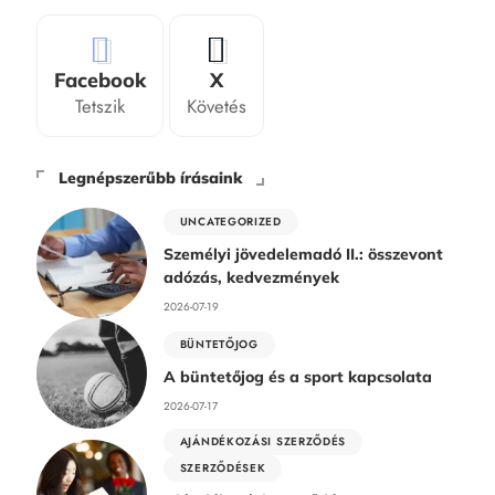
Facebook
X
Tetszik
Követés
Legnépszerűbb írásaink
UNCATEGORIZED
Személyi jövedelemadó II.: összevont
adózás, kedvezmények
2026-07-19
BÜNTETŐJOG
A büntetőjog és a sport kapcsolata
2026-07-17
AJÁNDÉKOZÁSI SZERZŐDÉS
SZERZŐDÉSEK