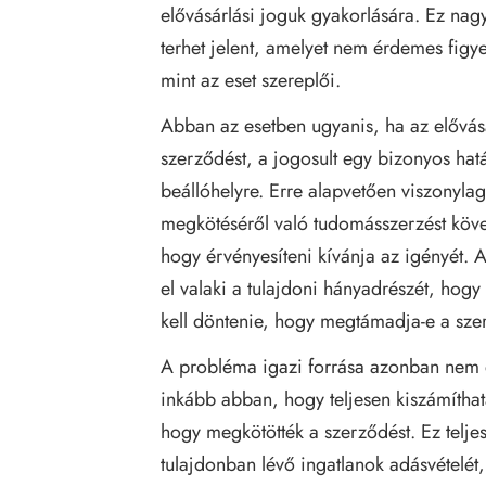
elővásárlási joguk gyakorlására. Ez nag
terhet jelent, amelyet nem érdemes figy
mint az eset szereplői.
Abban az esetben ugyanis, ha az elővásá
szerződést, a jogosult egy bizonyos hat
beállóhelyre. Erre alapvetően viszonyla
megkötéséről való tudomásszerzést követ
hogy érvényesíteni kívánja az igényét. 
el valaki a tulajdoni hányadrészét, hogy 
kell döntenie, hogy megtámadja-e a sze
A probléma igazi forrása azonban nem 
inkább abban, hogy teljesen kiszámíthat
hogy megkötötték a szerződést. Ez telje
tulajdonban lévő ingatlanok adásvételét, 