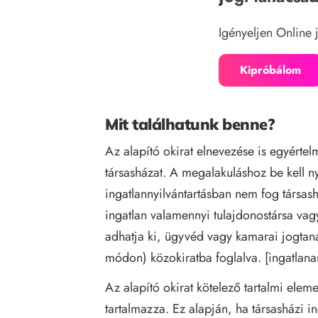
Igényeljen Online 
Kipróbálom
Mit találhatunk benne?
Az alapító okirat elnevezése is egyérte
társasházat. A megalakuláshoz be kell ny
ingatlannyilvántartásban nem fog társash
ingatlan valamennyi tulajdonostársa vag
adhatja ki, ügyvéd vagy kamarai jogtaná
módon) közokiratba foglalva. [
ingatlana
Az alapító okirat kötelező tartalmi elem
tartalmazza. Ez alapján, ha társasházi i