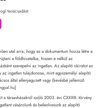
jogi tanácsadást
lműen utal arra, hogy ez a dokumentum hozza létre a
újtani a földhivatalba, hiszen e nélkül az
ázként szerepelni az ingatlan. Az alapító okiratot az
y az ingatlan tulajdonosa, mint egyszemélyi alapító
csos által ellenjegyzett vagy (kevésbé jellemző
ngyal.hu
]
eit a társasházakról szóló
2003. évi CXXXIII. törvény
ngatlant vásárolunk és beleolvasunk az alapító