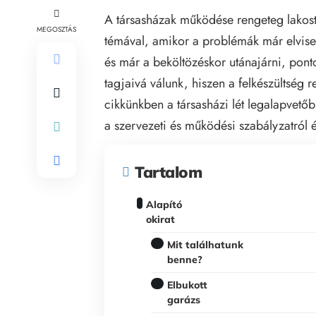
A társasházak működése rengeteg lakost
MEGOSZTÁS
témával, amikor a problémák már elvise
és már a beköltözéskor utánajárni, pont
tagjaivá válunk, hiszen a felkészültség
cikkünkben a társasházi lét legalapvető
a szervezeti és működési szabályzatról é
Tartalom
Alapító
okirat
Mit találhatunk
benne?
Elbukott
garázs