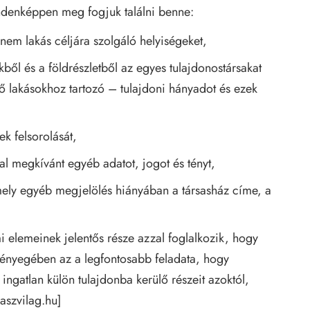
ndenképpen meg fogjuk találni benne:
 nem lakás céljára szolgáló helyiségeket,
kből és a földrészletből az egyes tulajdonostársakat
lő lakásokhoz tartozó – tulajdoni hányadot és ezek
ek felsorolását,
ltal megkívánt egyéb adatot, jogot és tényt,
mely egyéb megjelölés hiányában a társasház címe, a
mi elemeinek jelentős része azzal foglalkozik, hogy
Lényegében az a legfontosabb feladata, hogy
ingatlan külön tulajdonba kerülő részeit azoktól,
aszvilag.hu
]