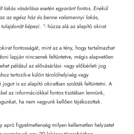
lt lakás vásárlása esetén egyaránt fontos. Enékül
azaz az egész ház és benne valamennyi lakás,
 tulajdonát képezi. “-
húzza alá az alapító okirat
kirat fontosságát, mint az a tény, hogy tartalmazhat
doni lapján nincsenek feltüntetve, mégis alapvetően
lehet például az elővásárlási- vagy előbérleti jog
hoz tartozik-e külön tárolóhelyiség vagy
jogot is az alapító okiratban szokták feltüntetni. A
kkel az információkkal fontos tisztában lennünk,
magunkat, ha nem vagyunk kellően tájékozottak.
y apró figyelmetlenség milyen kellemetlen helyzetet
Az események egy 20 lakásos társasházban