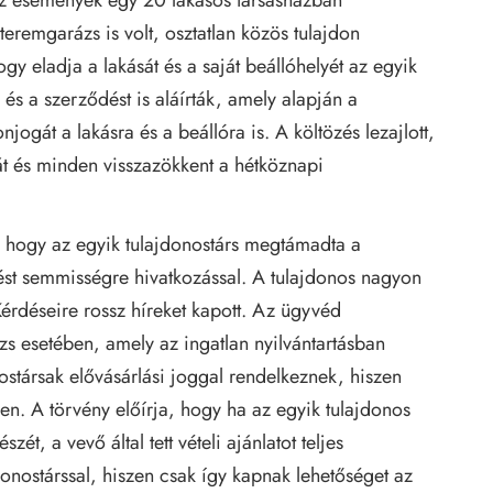
eremgarázs is volt, osztatlan közös tulajdon
gy eladja a lakását és a saját beállóhelyét az egyik
és a szerződést is aláírták, amely alapján a
njogát a lakásra és a beállóra is. A költözés lezajlott,
nát és minden visszazökkent a hétköznapi
t, hogy az egyik tulajdonostárs megtámadta a
dést semmisségre hivatkozással. A tulajdonos nagyon
érdéseire rossz híreket kapott. Az ügyvéd
s esetében, amely az ingatlan nyilvántartásban
nostársak elővásárlási joggal rendelkeznek, hiszen
en. A törvény előírja, hogy ha az egyik tulajdonos
zét, a vevő által tett vételi ajánlatot teljes
donostárssal, hiszen csak így kapnak lehetőséget az