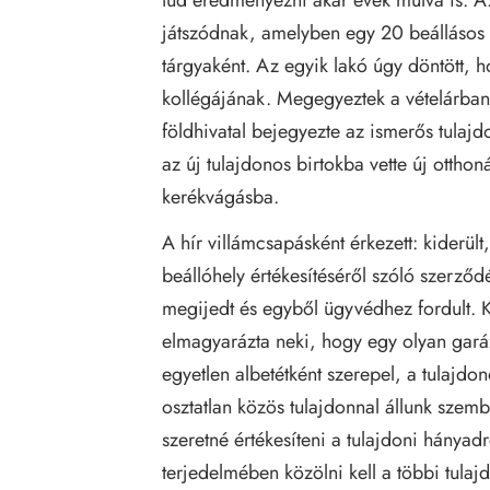
játszódnak, amelyben egy 20 beállásos t
tárgyaként. Az egyik lakó úgy döntött, ho
kollégájának. Megegyeztek a vételárban 
földhivatal bejegyezte az ismerős tulajdo
az új tulajdonos birtokba vette új ottho
kerékvágásba.
A hír villámcsapásként érkezett: kiderül
beállóhely értékesítéséről szóló szerző
megijedt és egyből ügyvédhez fordult. K
elmagyarázta neki, hogy egy olyan garáz
egyetlen albetétként szerepel, a tulajdo
osztatlan közös tulajdonnal állunk szemb
szeretné értékesíteni a tulajdoni hányadrés
terjedelmében közölni kell a többi tulaj