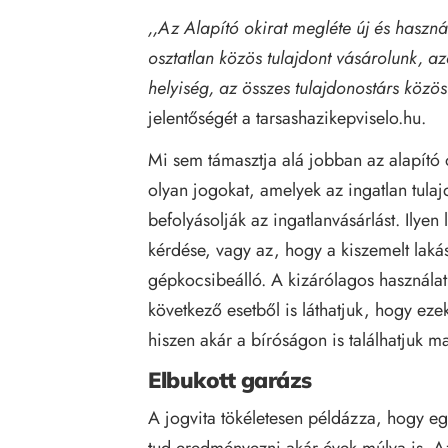
,,Az Alapító okirat megléte új és haszná
osztatlan közös tulajdont vásárolunk, 
helyiség, az összes tulajdonostárs közös
jelentőségét a
tarsashazikepviselo.hu
.
Mi sem támasztja alá jobban az alapító o
olyan jogokat, amelyek az ingatlan tulaj
befolyásolják az ingatlanvásárlást. Ilyen 
kérdése, vagy az, hogy a kiszemelt lakás
gépkocsibeálló. A kizárólagos használati 
következő esetből is láthatjuk, hogy eze
hiszen akár a bíróságon is találhatjuk 
Elbukott garázs
A jogvita tökéletesen példázza, hogy eg
tud eredményezni akár évek múlva is. 