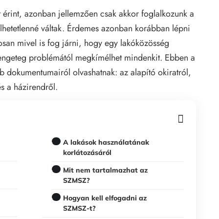
 érint, azonban jellemzően csak akkor foglalkozunk a
lhetetlenné váltak. Érdemes azonban korábban lépni
osan mivel is fog járni, hogy egy lakóközösség
 rengeteg problémától megkímélhet mindenkit. Ebben a
bb dokumentumairól olvashatnak: az alapító okiratról,
s a házirendről.
A lakások használatának
korlátozásáról
Mit nem tartalmazhat az
SZMSZ?
Hogyan kell elfogadni az
SZMSZ-t?