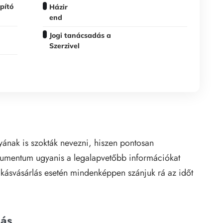
pító
Házir
end
Jogi tanácsadás a
Szerzivel
nyának is szokták nevezni, hiszen pontosan
kumentum ugyanis a legalapvetőbb információkat
lakásvásárlás esetén mindenképpen szánjuk rá az időt
dás