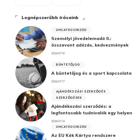
Legnépszerűbb írásaink
UNCATEGORIZED
Személyi jövedelemadó II.:
összevont adózás, kedvezmények
2026-07-19
BÜNTETŐJOG
A büntetőjog és a sport kapcsolata
2026-07-17
AJÁNDÉKOZÁSI SZERZŐDÉS
SZERZŐDÉSEK
Ajándékozási szerződés: a
legfontosabb tudnivalók egy helyen
2026-07-14
UNCATEGORIZED
Az EU Kék Kártya rendszere