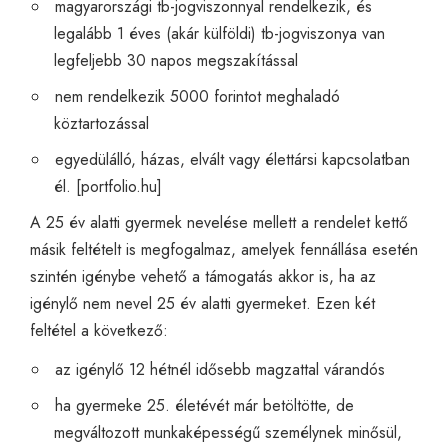
magyarországi tb-jogviszonnyal rendelkezik, és
legalább 1 éves (akár külföldi) tb-jogviszonya van
legfeljebb 30 napos megszakítással
nem rendelkezik 5000 forintot meghaladó
köztartozással
egyedülálló, házas, elvált vagy élettársi kapcsolatban
él. [
portfolio.hu
]
A 25 év alatti gyermek nevelése mellett a rendelet kettő
másik feltételt is megfogalmaz, amelyek fennállása esetén
szintén igénybe vehető a támogatás akkor is, ha az
igénylő nem nevel 25 év alatti gyermeket. Ezen két
feltétel a következő:
az igénylő 12 hétnél idősebb magzattal várandós
ha gyermeke 25. életévét már betöltötte, de
megváltozott munkaképességű személynek minősül,