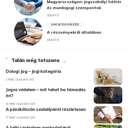
Magyarországon: jogszabályi háttér
és munkajogi szempontok
2026-07-17
UNCATEGORIZED
A részvényekről általában
2026-07-12
Talán még tetszene
Dologi Jog – Jogi kategória
3 PERC OLVASÁSI IDŐ
Jogos védelem – mit tehet ha támadás
éri?
16 PERC OLVASÁSI IDŐ
A pénzkölcsön szabályairól részletesen
17 PERC OLVASÁSI IDŐ
A telki szolgalom gyakorlatáról