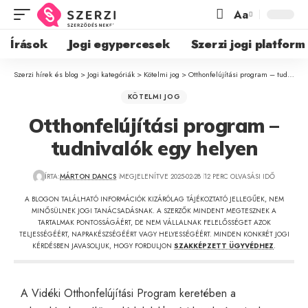
Aa
Írások
Jogi egypercesek
Szerzi jogi platform
Szerzi hírek és blog
>
Jogi kategóriák
>
Kötelmi jog
>
Otthonfelújítási program – tudnivalók egy helyen
KÖTELMI JOG
Otthonfelújítási program –
tudnivalók egy helyen
ÍRTA:
MÁRTON DANCS
MEGJELENÍTVE 2025-02-28
12 PERC OLVASÁSI IDŐ
A BLOGON TALÁLHATÓ INFORMÁCIÓK KIZÁRÓLAG TÁJÉKOZTATÓ JELLEGŰEK, NEM
MINŐSÜLNEK JOGI TANÁCSADÁSNAK. A SZERZŐK MINDENT MEGTESZNEK A
TARTALMAK PONTOSSÁGÁÉRT, DE NEM VÁLLALNAK FELELŐSSÉGET AZOK
TELJESSÉGÉÉRT, NAPRAKÉSZSÉGÉÉRT VAGY HELYESSÉGÉÉRT. MINDEN KONKRÉT JOGI
KÉRDÉSBEN JAVASOLJUK, HOGY FORDULJON
SZAKKÉPZETT ÜGYVÉDHEZ
.
A Vidéki Otthonfelújítási Program keretében a