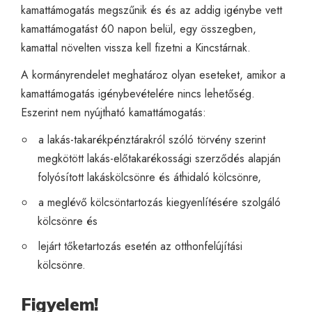
kamattámogatás megszűnik és és az addig igénybe vett
kamattámogatást 60 napon belül, egy összegben,
kamattal növelten vissza kell fizetni a Kincstárnak.
A kormányrendelet meghatároz olyan eseteket, amikor a
kamattámogatás igénybevételére nincs lehetőség.
Eszerint nem nyújtható kamattámogatás:
a lakás-takarékpénztárakról szóló törvény szerint
megkötött lakás-előtakarékossági szerződés alapján
folyósított lakáskölcsönre és áthidaló kölcsönre,
a meglévő kölcsöntartozás kiegyenlítésére szolgáló
kölcsönre és
lejárt tőketartozás esetén az otthonfelújítási
kölcsönre.
Figyelem!