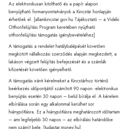
Az elektronikusan kitölthető és a papír alapon
benyújtható formanyomtatványok a Kincstár honlapján
érhetőek el. [
allamkincstar.gov.hu
Tájékoztató – a Vidéki
Otthonfelújítási Program keretében nyújtható
otthonfelújítási támogatás igénybevételéhez]
A támogatás a rendelet hatálybalépését követően
megkötött vállalkozási szerződés alapján megkezdett, a
lakáson végzett felújítás befejezését és a számlák
kifizetését követően igényelhető.
A támogatás iránti kérelmeket a Kincstárhoz történő
beérkezés időpontjától számított 90 napon -elektronikus
benyújtás esetén 30 napon – belül bírálja el. A kérelem
elbírálása során egy alkalommal kerülhet sor
hiánypótlásra. Ez a hiánypótlásra meghatározott időtartam
– ami legfeljebb 30 napos – az elbírálási határidőbe
nem számít bele. [
tudastar.money.hu
]