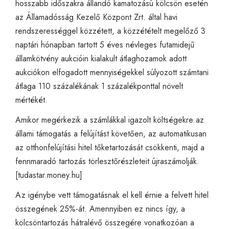
hosszabb időszakra állandó kamatozású kölcsön esetén
az Államadósság Kezelő Központ Zrt. által havi
rendszerességgel közzétett, a közzétételt megelőző 3
naptári hónapban tartott 5 éves névleges futamidejű
államkötvény aukcióin kialakult átlaghozamok adott
aukciókon elfogadott mennyiségekkel súlyozott számtani
átlaga 110 százalékának 1 százalékponttal növelt
mértékét.
Amikor megérkezik a számlákkal igazolt költségekre az
állami támogatás a felújítást követően, az automatikusan
az otthonfelújítási hitel tőketartozását csökkenti, majd a
fennmaradó tartozás törlesztőrészleteit újraszámolják.
[
tudastar.money.hu
]
Az igénybe vett támogatásnak el kell érnie a felvett hitel
összegének 25%-át. Amennyiben ez nincs így, a
kölcsöntartozás hátralévő összegére vonatkozóan a