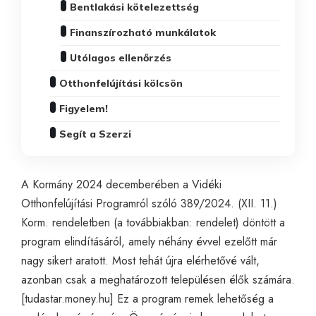
Bentlakási kötelezettség
Finanszírozható munkálatok
Utólagos ellenőrzés
Otthonfelújítási kölcsön
Figyelem!
Segít a Szerzi
A Kormány 2024 decemberében a Vidéki
Otthonfelújítási Programról szóló 389/2024. (XII. 11.)
Korm. rendeletben (a továbbiakban: rendelet) döntött a
program elindításáról, amely néhány évvel ezelőtt már
nagy sikert aratott. Most tehát újra elérhetővé vált,
azonban csak a meghatározott településen élők számára.
[
tudastar.money.hu
] Ez a program remek lehetőség a