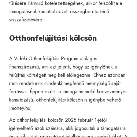
tűrésére irányuló kötelezettségének, akkor felszólítja a
támogatásnak kamattal növelt összegben történő
visszafizetésére.
Otthonfelújítási kölcsön
A Vidéki Otthonfelújítási Program utólagos
finanszírozású, ami azt jelenti, hogy az igénylőnek a
felújítás költségeit meg kell előlegeznie. Ehhez azonban
nem rendelkezik mindenki megfelelő mennyiségű saját
forrással. Éppen ezért, a támogatás mellé kedvezményes
kamatozású, otthonfelújítási kölcsön is igénybe vehető.
[
money.hu
]
Az otthonfelújítási kölcsön 2025 február 1-jétől
igényelhető azok számára, akik jogosultak a támogatásra
és a választott pénzintézet hitelképesnek minősíti őket. A