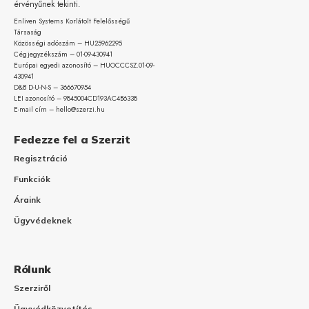
érvényűnek tekinti.
Enliven Systems Korlátolt Felelősségű
Társaság
Közösségi adószám – HU25962295
Cégjegyzékszám – 01-09-
430941
Európai egyedi azonosító – HUOCCCSZ.01-09-
430941
D&B D-U-N-S – 366670954
LEI azonosító – 9845004CD193AC4B6338
E-mail cím – hello@szerzi.hu
Fedezze fel a Szerzit
Regisztráció
Funkciók
Áraink
Ügyvédeknek
Rólunk
Szerziről
Ügyvédközvetítés