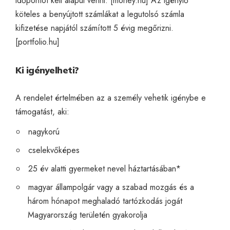
időpontot kell alapul venni. [
money.hu
] Az igénylő
köteles a benyújtott számlákat a legutolsó számla
kifizetése napjától számított 5 évig megőrizni.
[
portfolio.hu
]
Ki igényelheti?
A rendelet értelmében az a személy vehetik igénybe e
támogatást, aki:
nagykorú
cselekvőképes
25 év alatti gyermeket nevel háztartásában*
magyar állampolgár vagy a szabad mozgás és a
három hónapot meghaladó tartózkodás jogát
Magyarország területén gyakorolja