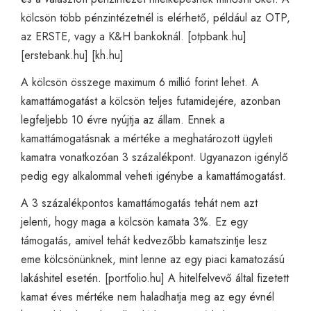
kölcsön több pénzintézetnél is elérhető, például az OTP,
az ERSTE, vagy a K&H bankoknál. [
otpbank.hu
]
[
erstebank.hu
] [
kh.hu
]
A kölcsön összege maximum 6 millió forint lehet. A
kamattámogatást a kölcsön teljes futamidejére, azonban
legfeljebb 10 évre nyújtja az állam. Ennek a
kamattámogatásnak a mértéke a meghatározott ügyleti
kamatra vonatkozóan 3 százalékpont. Ugyanazon igénylő
pedig egy alkalommal veheti igénybe a kamattámogatást.
A 3 százalékpontos kamattámogatás tehát nem azt
jelenti, hogy maga a kölcsön kamata 3%. Ez egy
támogatás, amivel tehát kedvezőbb kamatszintje lesz
eme kölcsönünknek, mint lenne az egy piaci kamatozású
lakáshitel esetén. [
portfolio.hu
] A hitelfelvevő által fizetett
kamat éves mértéke nem haladhatja meg az egy évnél