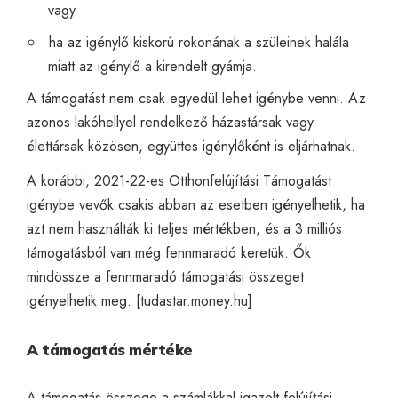
vagy
ha az igénylő kiskorú rokonának a szüleinek halála
miatt az igénylő a kirendelt gyámja.
A támogatást nem csak egyedül lehet igénybe venni. Az
azonos lakóhellyel rendelkező házastársak vagy
élettársak közösen, együttes igénylőként is eljárhatnak.
A korábbi, 2021-22-es Otthonfelújítási Támogatást
igénybe vevők csakis abban az esetben igényelhetik, ha
azt nem használták ki teljes mértékben, és a 3 milliós
támogatásból van még fennmaradó keretük. Ők
mindössze a fennmaradó támogatási összeget
igényelhetik meg. [
tudastar.money.hu
]
A támogatás mértéke
A támogatás összege a számlákkal igazolt felújítási