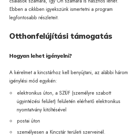
csalások számára, így Ön számára is hasznos lehet.
Ebben a cikkben igyekszünk ismertetni a program
legfontosabb részleteit.
Otthonfelújítási támogatás
Hogyan lehet igényelni?
A kérelmet a kincstárhoz kell benyújtani, az alábbi három
igénylési mód egyikén:
elektronikus úton, a SZÜF (személyre szabott
ügyintézési felület) felületén elérhető elektronikus
nyomtatvány kitöltésével
postai úton
személyesen a Kincstár területi szerveinél.