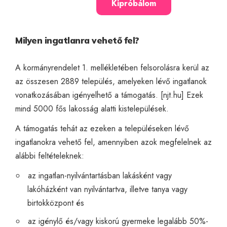
Kipróbálom
Milyen ingatlanra vehető fel?
A kormányrendelet 1. mellékletében felsorolásra kerül az
az összesen 2889 település, amelyeken lévő ingatlanok
vonatkozásában igényelhető a támogatás. [
njt.hu
] Ezek
mind 5000 fős lakosság alatti kistelepülések.
A támogatás tehát az ezeken a településeken lévő
ingatlanokra vehető fel, amennyiben azok megfelelnek az
alábbi feltételeknek:
az ingatlan-nyilvántartásban lakásként vagy
lakóházként van nyilvántartva, illetve tanya vagy
birtokközpont és
az igénylő és/vagy kiskorú gyermeke legalább 50%-