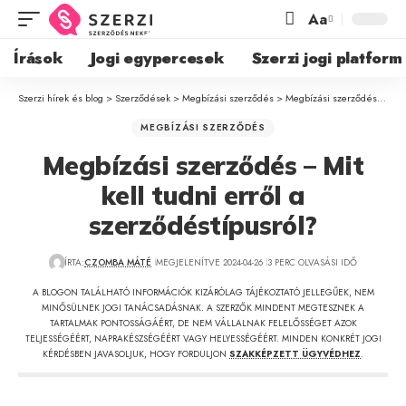
Aa
Írások
Jogi egypercesek
Szerzi jogi platform
Szerzi hírek és blog
>
Szerződések
>
Megbízási szerződés
>
Megbízási szerződés – Mit kell tudni erről a szerződéstípusról?
MEGBÍZÁSI SZERZŐDÉS
Megbízási szerződés – Mit
kell tudni erről a
szerződéstípusról?
ÍRTA:
CZOMBA MÁTÉ
MEGJELENÍTVE 2024-04-26
3 PERC OLVASÁSI IDŐ
A BLOGON TALÁLHATÓ INFORMÁCIÓK KIZÁRÓLAG TÁJÉKOZTATÓ JELLEGŰEK, NEM
MINŐSÜLNEK JOGI TANÁCSADÁSNAK. A SZERZŐK MINDENT MEGTESZNEK A
TARTALMAK PONTOSSÁGÁÉRT, DE NEM VÁLLALNAK FELELŐSSÉGET AZOK
TELJESSÉGÉÉRT, NAPRAKÉSZSÉGÉÉRT VAGY HELYESSÉGÉÉRT. MINDEN KONKRÉT JOGI
KÉRDÉSBEN JAVASOLJUK, HOGY FORDULJON
SZAKKÉPZETT ÜGYVÉDHEZ
.