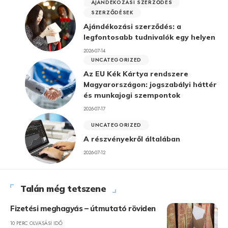
AJÁNDÉKOZÁSI SZERZŐDÉS
SZERZŐDÉSEK
Ajándékozási szerződés: a
legfontosabb tudnivalók egy helyen
2026-07-14
UNCATEGORIZED
Az EU Kék Kártya rendszere
Magyarországon: jogszabályi háttér
és munkajogi szempontok
2026-07-17
UNCATEGORIZED
A részvényekről általában
2026-07-12
Talán még tetszene
Fizetési meghagyás – útmutató röviden
10 PERC OLVASÁSI IDŐ