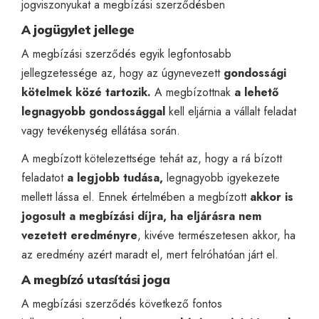
jogviszonyukat a megbízási szerződésben
A jogügylet jellege
A megbízási szerződés egyik legfontosabb
jellegzetessége az, hogy az úgynevezett
gondossági
kötelmek közé tartozik.
A megbízottnak
a lehető
legnagyobb gondossággal
kell eljárnia a vállalt feladat
vagy tevékenység ellátása során.
A megbízott kötelezettsége tehát az, hogy a rá bízott
feladatot
a legjobb tudása,
legnagyobb igyekezete
mellett lássa el. Ennek értelmében a megbízott
akkor is
jogosult a megbízási díjra, ha eljárásra nem
vezetett eredményre
, kivéve természetesen akkor, ha
az eredmény azért maradt el, mert felróhatóan járt el.
A megbízó utasítási joga
A megbízási szerződés következő fontos