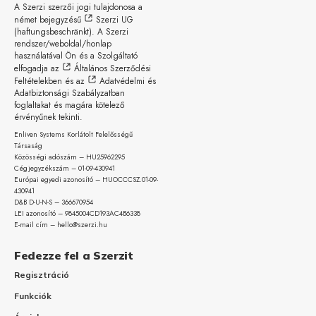
A Szerzi szerzői jogi tulajdonosa a
német bejegyzésű
Szerzi UG
(haftungsbeschränkt)
. A Szerzi
rendszer/weboldal/honlap
használatával Ön és a Szolgáltató
elfogadja az
Általános Szerződési
Feltételekben
és az
Adatvédelmi és
Adatbiztonsági Szabályzatban
foglaltakat és magára kötelező
érvényűnek tekinti.
Enliven Systems Korlátolt Felelősségű
Társaság
Közösségi adószám – HU25962295
Cégjegyzékszám – 01-09-
430941
Európai egyedi azonosító – HUOCCCSZ.01-09-
430941
D&B D-U-N-S – 366670954
LEI azonosító – 9845004CD193AC4B6338
E-mail cím – hello@szerzi.hu
Fedezze fel a Szerzit
Regisztráció
Funkciók