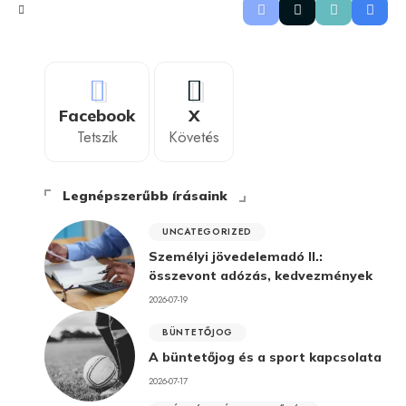
Facebook
X
Tetszik
Követés
Legnépszerűbb írásaink
UNCATEGORIZED
Személyi jövedelemadó II.:
összevont adózás, kedvezmények
2026-07-19
BÜNTETŐJOG
A büntetőjog és a sport kapcsolata
2026-07-17