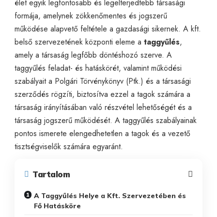
élet egyik legfontosabb és legelterjedtebb társasági
formája, amelynek zökkenőmentes és jogszerű
működése alapvető feltétele a gazdasági sikernek. A kft.
belső szervezetének központi eleme a
taggyűlés
,
amely a társaság legfőbb döntéshozó szerve. A
taggyűlés feladat- és hatáskörét, valamint működési
szabályait a Polgári Törvénykönyv (Ptk.) és a társasági
szerződés rögzíti, biztosítva ezzel a tagok számára a
társaság irányításában való részvétel lehetőségét és a
társaság jogszerű működését. A taggyűlés szabályainak
pontos ismerete elengedhetetlen a tagok és a vezető
tisztségviselők számára egyaránt.
Tartalom
A Taggyűlés Helye a Kft. Szervezetében és
Fő Hatásköre