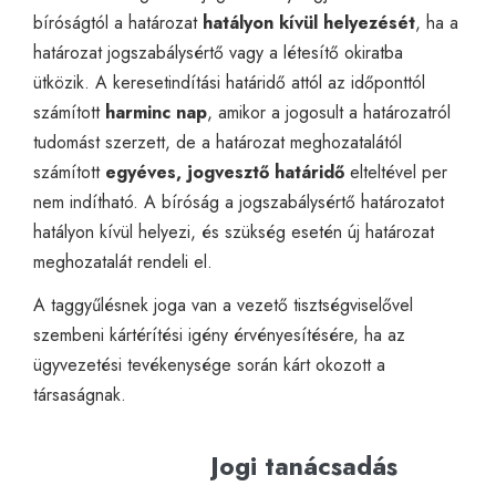
bíróságtól a határozat
hatályon kívül helyezését
, ha a
határozat jogszabálysértő vagy a létesítő okiratba
ütközik. A keresetindítási határidő attól az időponttól
számított
harminc nap
, amikor a jogosult a határozatról
tudomást szerzett, de a határozat meghozatalától
számított
egyéves, jogvesztő határidő
elteltével per
nem indítható. A bíróság a jogszabálysértő határozatot
hatályon kívül helyezi, és szükség esetén új határozat
meghozatalát rendeli el.
A taggyűlésnek joga van a vezető tisztségviselővel
szembeni kártérítési igény érvényesítésére, ha az
ügyvezetési tevékenysége során kárt okozott a
társaságnak.
Jogi tanácsadás