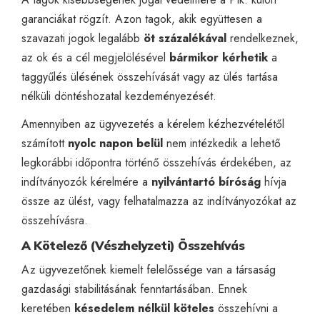
garanciákat rögzít. Azon tagok, akik együttesen a
szavazati jogok legalább
öt százalékával
rendelkeznek,
az ok és a cél megjelölésével
bármikor kérhetik
a
taggyűlés ülésének összehívását vagy az ülés tartása
nélküli döntéshozatal kezdeményezését.
Amennyiben az ügyvezetés a kérelem kézhezvételétől
számított
nyolc napon belül
nem intézkedik a lehető
legkorábbi időpontra történő összehívás érdekében, az
indítványozók kérelmére a
nyilvántartó bíróság
hívja
össze az ülést, vagy felhatalmazza az indítványozókat az
összehívásra.
A Kötelező (Vészhelyzeti) Összehívás
Az ügyvezetőnek kiemelt felelőssége van a társaság
gazdasági stabilitásának fenntartásában. Ennek
keretében
késedelem nélkül köteles
összehívni a