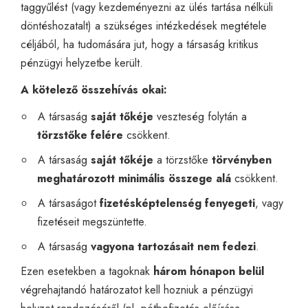
taggyűlést (vagy kezdeményezni az ülés tartása nélküli
döntéshozatalt) a szükséges intézkedések megtétele
céljából, ha tudomására jut, hogy a társaság kritikus
pénzügyi helyzetbe került.
A kötelező összehívás okai:
A társaság
saját tőkéje
veszteség folytán a
törzstőke felére
csökkent.
A társaság
saját tőkéje
a törzstőke
törvényben
meghatározott minimális összege alá
csökkent.
A társaságot
fizetésképtelenség fenyegeti
, vagy
fizetéseit megszüntette.
A társaság
vagyona tartozásait nem fedezi
.
Ezen esetekben a tagoknak
három hónapon belül
végrehajtandó határozatot kell hozniuk a pénzügyi