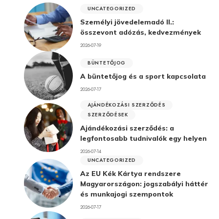
UNCATEGORIZED
Személyi jövedelemadó II.:
összevont adózás, kedvezmények
2026-07-19
BÜNTETŐJOG
A büntetőjog és a sport kapcsolata
2026-07-17
AJÁNDÉKOZÁSI SZERZŐDÉS
SZERZŐDÉSEK
Ajándékozási szerződés: a
legfontosabb tudnivalók egy helyen
2026-07-14
UNCATEGORIZED
Az EU Kék Kártya rendszere
Magyarországon: jogszabályi háttér
és munkajogi szempontok
2026-07-17