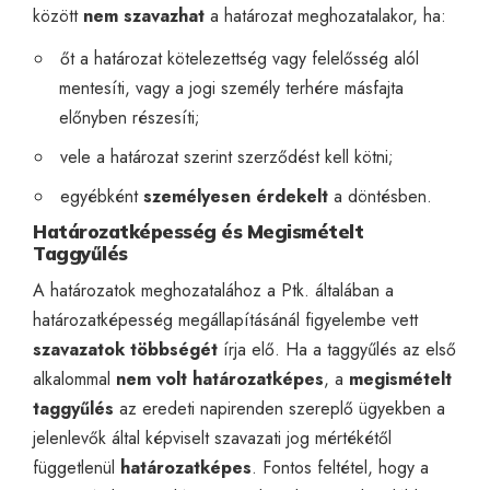
között
nem szavazhat
a határozat meghozatalakor, ha:
őt a határozat kötelezettség vagy felelősség alól
mentesíti, vagy a jogi személy terhére másfajta
előnyben részesíti;
vele a határozat szerint szerződést kell kötni;
egyébként
személyesen érdekelt
a döntésben.
Határozatképesség és Megismételt
Taggyűlés
A határozatok meghozatalához a Ptk. általában a
határozatképesség megállapításánál figyelembe vett
szavazatok többségét
írja elő. Ha a taggyűlés az első
alkalommal
nem volt határozatképes
, a
megismételt
taggyűlés
az eredeti napirenden szereplő ügyekben a
jelenlevők által képviselt szavazati jog mértékétől
függetlenül
határozatképes
. Fontos feltétel, hogy a