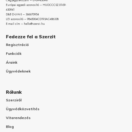
Cégjegyzékszám – 01-09-
430941
Európai egyedi azonosító – HUOCCCSZ.01-09-
430941
D&B D-U-N-S – 366670954
LEI azonosító – 9845004CD193AC4B6338
E-mail cím – hello@szerzi.hu
Fedezze fel a Szerzit
Regisztráció
Funkciók
Áraink
Ügyvédeknek
Rólunk
Szerziről
Ügyvédközvetítés
Vitarendezés
Blog