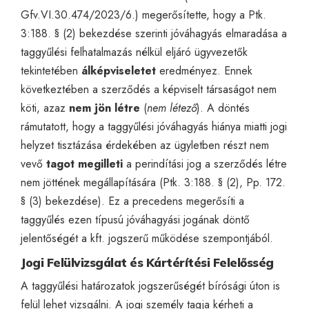
Gfv.VI.30.474/2023/6.) megerősítette, hogy a Ptk.
3:188. § (2) bekezdése szerinti jóváhagyás elmaradása a
taggyűlési felhatalmazás nélkül eljáró ügyvezetők
tekintetében
álképviseletet
eredményez. Ennek
következtében a szerződés a képviselt társaságot nem
köti, azaz
nem jön létre
(
nem létező
). A döntés
rámutatott, hogy a taggyűlési jóváhagyás hiánya miatti jogi
helyzet tisztázása érdekében az ügyletben részt nem
vevő
tagot megilleti
a perindítási jog a szerződés létre
nem jöttének megállapítására (Ptk. 3:188. § (2), Pp. 172.
§ (3) bekezdése). Ez a precedens megerősíti a
taggyűlés ezen típusú jóváhagyási jogának döntő
jelentőségét a kft. jogszerű működése szempontjából.
Jogi Felülvizsgálat és Kártérítési Felelősség
A taggyűlési határozatok jogszerűségét bírósági úton is
felül lehet vizsgálni. A jogi személy tagja kérheti a