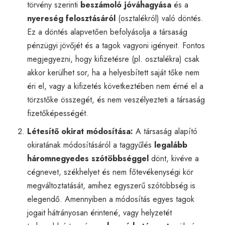
törvény szerinti
beszámoló jóváhagyása
és a
nyereség felosztásáról
(osztalékról) való döntés.
Ez a döntés alapvetően befolyásolja a társaság
pénzügyi jövőjét és a tagok vagyoni igényeit. Fontos
megjegyezni, hogy kifizetésre (pl. osztalékra) csak
akkor kerülhet sor, ha a helyesbített saját tőke nem
éri el, vagy a kifizetés következtében nem érné el a
törzstőke összegét, és nem veszélyezteti a társaság
fizetőképességét.
Létesítő okirat módosítása:
A társaság alapító
okiratának módosításáról a taggyűlés
legalább
háromnegyedes szótöbbséggel
dönt, kivéve a
cégnevet, székhelyet és nem főtevékenységi kör
megváltoztatását, amihez egyszerű szótöbbség is
elegendő. Amennyiben a módosítás egyes tagok
jogait hátrányosan érintené, vagy helyzetét