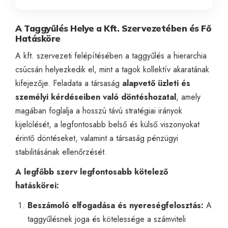
A Taggyűlés Helye a Kft. Szervezetében és Fő
Hatásköre
A kft. szervezeti felépítésében a taggyűlés a hierarchia
csúcsán helyezkedik el, mint a tagok kollektív akaratának
kifejezője. Feladata a társaság
alapvető üzleti és
személyi kérdéseiben való döntéshozatal
, amely
magában foglalja a hosszú távú stratégiai irányok
kijelölését, a legfontosabb belső és külső viszonyokat
érintő döntéseket, valamint a társaság pénzügyi
stabilitásának ellenőrzését.
A legfőbb szerv legfontosabb kötelező
hatáskörei:
Beszámoló elfogadása és nyereségfelosztás:
A
taggyűlésnek joga és kötelessége a számviteli