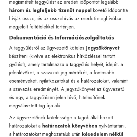
megismételt taggyűlést az eredeti időpontot legalább
három és legfeljebb tizenöt nappal
követő időpontra
hívják össze, és az összehívás az eredeti meghívóban
megjelölt feltételekkel történjen.
Dokumentáció és Információszolgáltatás
A taggyűlésről az ügyvezető köteles
jegyzőkönyvet
készíteni (kivéve az elektronikus hírközléssel tartott
gyűlést), amely tartalmazza a taggyűlés helyét, idejét, a
jelenlévőket, a szavazati jog mértékét, a fontosabb
eseményeket, nyilatkozatokat és a határozatokat, valamint
a szavazás eredményét. A jegyzőkönyvet az ügyvezető
és egy, a taggyűlésen jelen lévő, hitelesítőnek
megválasztott tag írja alá.
Az ügyvezetőnek kötelessége a tagok által hozott
határozatokat a
határozatok könyvében
nyilvántartani,
a határozatokat meghozataluk után
késedelem nélkül