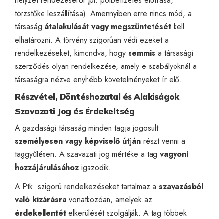
helyzet rendezéséről (pl. pótbefizetés előírása,
törzstőke leszállítása). Amennyiben erre nincs mód, a
társaság
átalakulását vagy megszüntetését
kell
elhatározni. A törvény szigorúan védi ezeket a
rendelkezéseket, kimondva, hogy
semmis
a társasági
szerződés olyan rendelkezése, amely e szabályoknál a
társaságra nézve enyhébb követelményeket ír elő.
Részvétel, Döntéshozatal és Alakiságok
Szavazati Jog és Érdekeltség
A gazdasági társaság minden tagja jogosult
személyesen vagy képviselő útján
részt venni a
taggyűlésen. A szavazati jog mértéke a tag
vagyoni
hozzájárulásához
igazodik.
A Ptk. szigorú rendelkezéseket tartalmaz a
szavazásból
való kizárásra
vonatkozóan, amelyek az
érdekellentét
elkerülését szolgálják. A tag többek