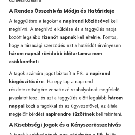
döntéshozatalra.
A Rendes Összehívás Módja és Határideje
A taggyűlésre a tagokat a
napirend közlésével
kell
meghívni. A meghívó elküldése és a taggyűlés napja
között legalább
tizenöt napnak
kell eltelnie. Fontos,
hogy a társasági szerződés ezt a határidőt érvényesen
három napnál rövidebb időtartamra nem
csökkentheti
.
A tagok számára jogot biztosít a Ptk. a
napirend
kiegészítésére
. Ha egy tag a napirend
részletezettségére vonatkozó szabályoknak megfelelő
javaslatot tesz, és azt a taggyűlés előtt legalább
három
nappal
közli a tagokkal és az ügyvezetővel, az általa
megjelölt kérdést
napirendre tűzöttnek
kell tekinteni.
A Kisebbségi Jogok és a Kényszerösszehívás
A tagok kisebbségének jogai védelmére a Ptk. külön