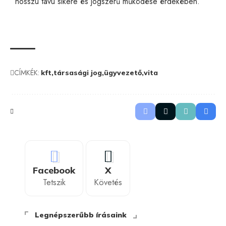
hosszú távú sikere és jogszerű működése érdekében.
CÍMKÉK:
kft
társasági jog
ügyvezető
vita
Facebook
X
Tetszik
Követés
Legnépszerűbb írásaink