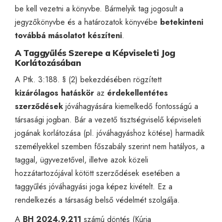
be kell vezetni a könyvbe. Bármelyik tag jogosult a
jegyzőkönyvbe és a határozatok könyvébe
betekinteni
továbbá másolatot készíteni
.
A Taggyűlés Szerepe a Képviseleti Jog
Korlátozásában
A Ptk. 3:188. § (2) bekezdésében rögzített
kizárólagos hatáskör
az
érdekellentétes
szerződések
jóváhagyására kiemelkedő fontosságú a
társasági jogban. Bár a vezető tisztségviselő képviseleti
jogának korlátozása (pl. jóváhagyáshoz kötése) harmadik
személyekkel szemben főszabály szerint nem hatályos, a
taggal, ügyvezetővel, illetve azok közeli
hozzátartozójával kötött szerződések esetében a
taggyűlés jóváhagyási joga képez kivételt. Ez a
rendelkezés a társaság belső védelmét szolgálja.
A
BH 2024.9.211
számú döntés (Kúria