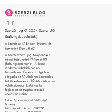
Szerzői jog @ 2024
Szerzi UG
(haftungsbeschränkt)
A Szerzit az
Enliven Systems Kft.
üzemelteti (Szolgáltató)
A Szerzi szerzői jogi tulajdonosa a
német bejegyzésű
Szerzi UG
(haftungsbeschränkt)
. A Szerzi
rendszer/weboldal/honlap
használatával Ön és a Szolgáltató
elfogadja az
Általános Szerződési
Feltételekben
és az
Adatvédelmi és
Adatbiztonsági Szabályzatban
foglaltakat és magára kötelező
érvényűnek tekinti.
Enliven Systems Korlátolt Felelősségű
Társaság
Közösségi adószám – HU25962295