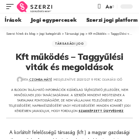
Aa
Írások
Jogi egypercesek
Szerzi jogi platform
Szerzi hírek és blog
>
Jogi kategóriák
>
Társasági jog
>
Kft működés – Taggyűlési viták és megoldások
TÁRSASÁGI JOG
Kft működés – Taggyűlési
viták és megoldások
ÍRTA:
CZOMBA MÁTÉ
MEGJELENÍTVE 2025-12-27
9 PERC OLVASÁSI IDŐ
A BLOGON TALÁLHATÓ INFORMÁCIÓK KIZÁRÓLAG TÁJÉKOZTATÓ JELLEGŰEK, NEM
MINŐSÜLNEK JOGI TANÁCSADÁSNAK. A SZERZŐK MINDENT MEGTESZNEK A
TARTALMAK PONTOSSÁGÁÉRT, DE NEM VÁLLALNAK FELELŐSSÉGET AZOK
TELJESSÉGÉÉRT, NAPRAKÉSZSÉGÉÉRT VAGY HELYESSÉGÉÉRT. MINDEN KONKRÉT JOGI
KÉRDÉSBEN JAVASOLJUK, HOGY FORDULJON
SZAKKÉPZETT ÜGYVÉDHEZ
.
A korlátolt felelősségű társaság (kft.) a magyar gazdasági