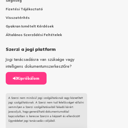
Segítség
Fizetési Tájékoztató
Visszatérítés
Gyakran Ismételt Kérdések
Általános Szerződési Feltételek
Szerzi a jogi platform
Jogi tanácsadásra van szüksége vagy
intelligens dokumentumszerkesztőre?
Kipróbálom
A Szerzi nem minősül jogi szolgáltatásnak vagy közvetített
jogi szolgáltatásnak. A Szerzi nem tud felelősséget vállalni
semmilyen a Szerzi szolgáltatásaiból fakadó kárért.
Javasoljuk, hogy generálható dokumentumokkal
kapcsolatban is keresse Szerzin a képzett és ellenőrzött
Ügyvédeket jogi tanácsadás céljából.