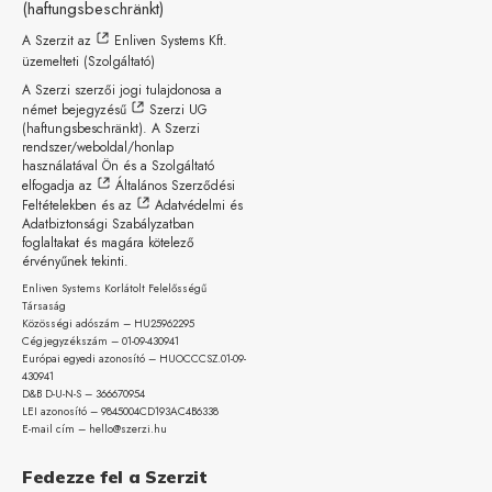
(haftungsbeschränkt)
A Szerzit az
Enliven Systems Kft.
üzemelteti (Szolgáltató)
A Szerzi szerzői jogi tulajdonosa a
német bejegyzésű
Szerzi UG
(haftungsbeschränkt)
. A Szerzi
rendszer/weboldal/honlap
használatával Ön és a Szolgáltató
elfogadja az
Általános Szerződési
Feltételekben
és az
Adatvédelmi és
Adatbiztonsági Szabályzatban
foglaltakat és magára kötelező
érvényűnek tekinti.
Enliven Systems Korlátolt Felelősségű
Társaság
Közösségi adószám – HU25962295
Cégjegyzékszám – 01-09-
430941
Európai egyedi azonosító – HUOCCCSZ.01-09-
430941
D&B D-U-N-S – 366670954
LEI azonosító – 9845004CD193AC4B6338
E-mail cím – hello@szerzi.hu
Fedezze fel a Szerzit