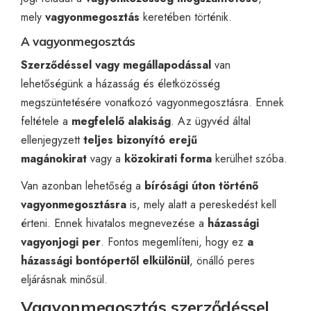
mely
vagyonmegosztás
keretében történik.
A vagyonmegosztás
Szerződéssel vagy megállapodással
van
lehetőségünk a házasság és életközösség
megszüntetésére vonatkozó vagyonmegosztásra. Ennek
feltétele a
megfelelő alakiság
. Az ügyvéd által
ellenjegyzett
teljes bizonyító erejű
magánokirat
vagy a
közokirati forma
kerülhet szóba.
Van azonban lehetőség a
bírósági úton történő
vagyonmegosztásra
is, mely alatt a pereskedést kell
érteni. Ennek hivatalos megnevezése a
házassági
vagyonjogi per
. Fontos megemlíteni, hogy ez
a
házassági bontópertől elkülönül
, önálló peres
eljárásnak minősül.
Vagyonmegosztás szerződéssel