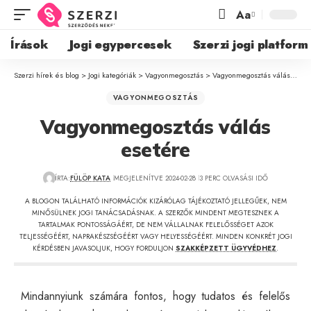
Aa
Írások
Jogi egypercesek
Szerzi jogi platform
Szerzi hírek és blog
>
Jogi kategóriák
>
Vagyonmegosztás
>
Vagyonmegosztás válás esetére
VAGYONMEGOSZTÁS
Vagyonmegosztás válás
esetére
ÍRTA:
FÜLÖP KATA
MEGJELENÍTVE 2024-02-28
3 PERC OLVASÁSI IDŐ
A BLOGON TALÁLHATÓ INFORMÁCIÓK KIZÁRÓLAG TÁJÉKOZTATÓ JELLEGŰEK, NEM
MINŐSÜLNEK JOGI TANÁCSADÁSNAK. A SZERZŐK MINDENT MEGTESZNEK A
TARTALMAK PONTOSSÁGÁÉRT, DE NEM VÁLLALNAK FELELŐSSÉGET AZOK
TELJESSÉGÉÉRT, NAPRAKÉSZSÉGÉÉRT VAGY HELYESSÉGÉÉRT. MINDEN KONKRÉT JOGI
KÉRDÉSBEN JAVASOLJUK, HOGY FORDULJON
SZAKKÉPZETT ÜGYVÉDHEZ
.
Mindannyiunk számára fontos, hogy tudatos és felelős