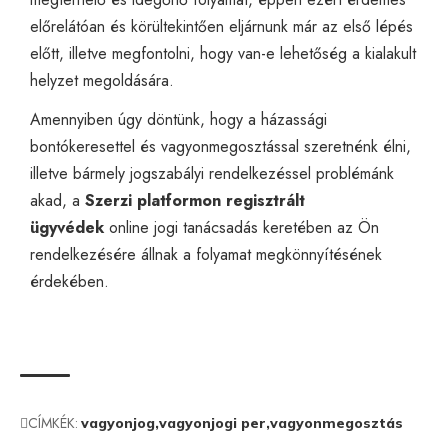
előrelátóan és körültekintően eljárnunk már az első lépés
előtt, illetve megfontolni, hogy van-e lehetőség a kialakult
helyzet megoldására.
Amennyiben úgy döntünk, hogy a házassági
bontókeresettel és vagyonmegosztással szeretnénk élni,
illetve bármely jogszabályi rendelkezéssel problémánk
akad, a
Szerzi platformon regisztrált
ügyvédek
online jogi tanácsadás
keretében az Ön
rendelkezésére állnak a folyamat megkönnyítésének
érdekében.
CÍMKÉK:
vagyonjog
vagyonjogi per
vagyonmegosztás