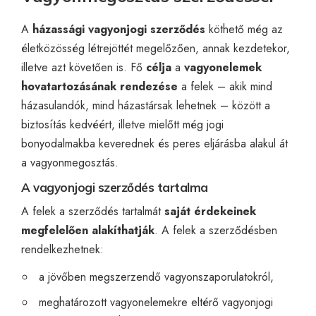
A
házassági vagyonjogi szerződés
köthető még az
életközösség létrejöttét megelőzően, annak kezdetekor,
illetve azt követően is. Fő
célja
a
vagyonelemek
hovatartozásának rendezése
a felek – akik mind
házasulandók, mind házastársak lehetnek – között a
biztosítás kedvéért, illetve mielőtt még jogi
bonyodalmakba keverednek és peres eljárásba alakul át
a vagyonmegosztás.
A vagyonjogi szerződés tartalma
A felek a szerződés tartalmát
saját érdekeinek
megfelelően alakíthatják
. A felek a szerződésben
rendelkezhetnek:
a jövőben megszerzendő vagyonszaporulatokról,
meghatározott vagyonelemekre eltérő vagyonjogi