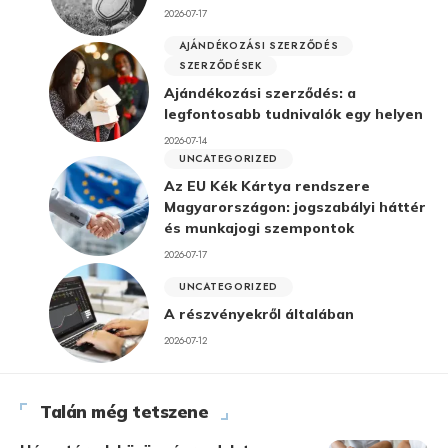
2026-07-17
AJÁNDÉKOZÁSI SZERZŐDÉS
SZERZŐDÉSEK
Ajándékozási szerződés: a
legfontosabb tudnivalók egy helyen
2026-07-14
UNCATEGORIZED
Az EU Kék Kártya rendszere
Magyarországon: jogszabályi háttér
és munkajogi szempontok
2026-07-17
UNCATEGORIZED
A részvényekről általában
2026-07-12
Talán még tetszene