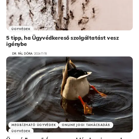
ÜGYVÉDEK
5 tipp, ha Ügyvédkereső szolgáltatást vesz
igénybe
DR. PÁL DÓRA
2024-11-18
MEGBÍZHATÓ ÜGYVÉDEK
ONLINE JOGI TANÁCSADÁS
ÜGYVÉDEK