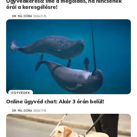
Ügyvédkereső: Íme a megoldás, ha nincsenek
órái a keresgélésre!
DR. PÁL DÓRA
2024-11-18
ÜGYVÉDEK
Online ügyvéd chat: Akár 3 órán belül!
DR. PÁL DÓRA
2024-11-18