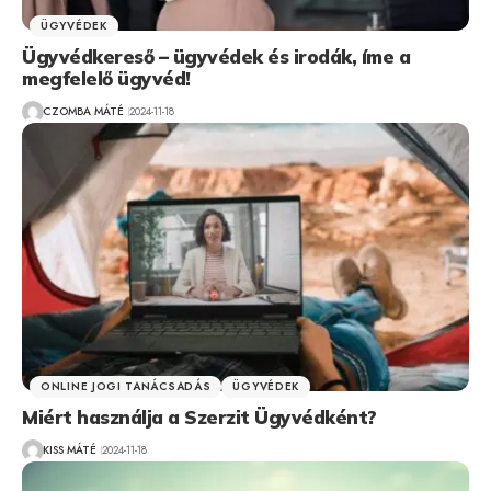
ÜGYVÉDEK
Ügyvédkereső – ügyvédek és irodák, íme a
megfelelő ügyvéd!
CZOMBA MÁTÉ
2024-11-18
ONLINE JOGI TANÁCSADÁS
ÜGYVÉDEK
Miért használja a Szerzit Ügyvédként?
KISS MÁTÉ
2024-11-18