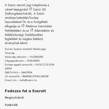
A Szerzi szerzői jogi tulajdonosa a
német bejegyzésű
Szerzi UG
(haftungsbeschränkt)
. A Szerzi
rendszer/weboldal/honlap
használatával Ön és a Szolgáltató
elfogadja az
Általános Szerződési
Feltételekben
és az
Adatvédelmi és
Adatbiztonsági Szabályzatban
foglaltakat és magára kötelező
érvényűnek tekinti.
Enliven Systems Korlátolt Felelősségű
Társaság
Közösségi adószám – HU25962295
Cégjegyzékszám – 01-09-
430941
Európai egyedi azonosító – HUOCCCSZ.01-09-
430941
D&B D-U-N-S – 366670954
LEI azonosító – 9845004CD193AC4B6338
E-mail cím – hello@szerzi.hu
Fedezze fel a Szerzit
Regisztráció
Funkciók