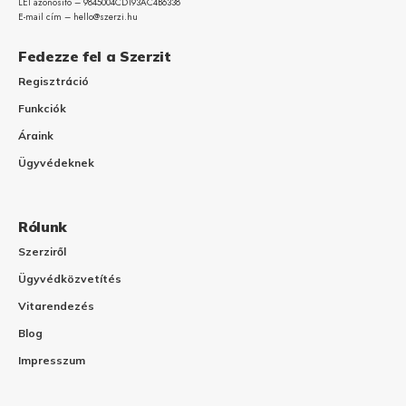
LEI azonosító – 9845004CD193AC4B6338
E-mail cím – hello@szerzi.hu
Fedezze fel a Szerzit
Regisztráció
Funkciók
Áraink
Ügyvédeknek
Rólunk
Szerziről
Ügyvédközvetítés
Vitarendezés
Blog
Impresszum