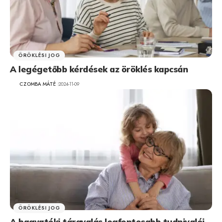
ÖRÖKLÉSI JOG
A legégetőbb kérdések az öröklés kapcsán
CZOMBA MÁTÉ
2024-11-09
ÖRÖKLÉSI JOG
A hagyatéki tárgyalás legfontosabb tudnivalói