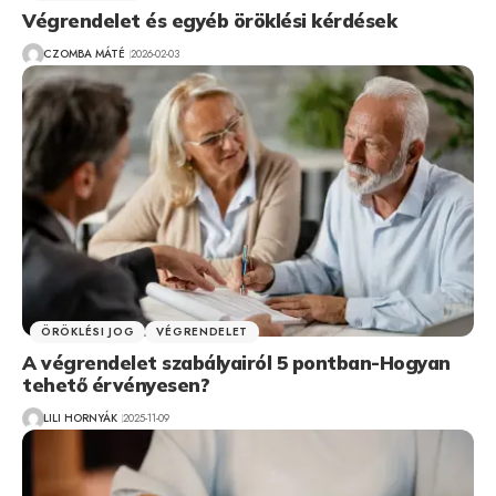
Végrendelet és egyéb öröklési kérdések
CZOMBA MÁTÉ
2026-02-03
ÖRÖKLÉSI JOG
VÉGRENDELET
A végrendelet szabályairól 5 pontban-Hogyan
tehető érvényesen?
LILI HORNYÁK
2025-11-09