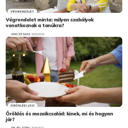
VÉGRENDELET
Végrendelet minta: milyen szabályok
vonatkoznak a tanúkra?
VINCZE KATA
2025-05-24
ÖRÖKLÉSI JOG
Öröklés és mozaikcsalád: kinek, mi és hogyan
jár?
DR. PÁL DÓRA
2025-05-01