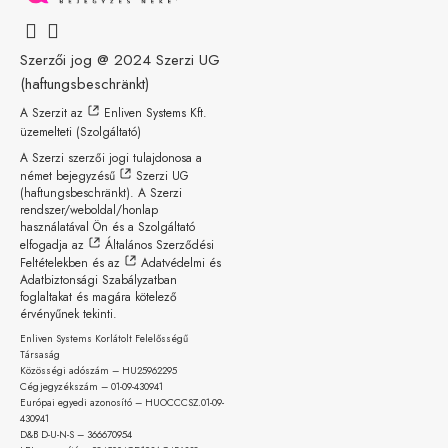
Szerzői jog @ 2024
Szerzi UG
(haftungsbeschränkt)
A Szerzit az
Enliven Systems Kft.
üzemelteti (Szolgáltató)
A Szerzi szerzői jogi tulajdonosa a
német bejegyzésű
Szerzi UG
(haftungsbeschränkt)
. A Szerzi
rendszer/weboldal/honlap
használatával Ön és a Szolgáltató
elfogadja az
Általános Szerződési
Feltételekben
és az
Adatvédelmi és
Adatbiztonsági Szabályzatban
foglaltakat és magára kötelező
érvényűnek tekinti.
Enliven Systems Korlátolt Felelősségű
Társaság
Közösségi adószám – HU25962295
Cégjegyzékszám – 01-09-
430941
Európai egyedi azonosító – HUOCCCSZ.01-09-
430941
D&B D-U-N-S – 366670954