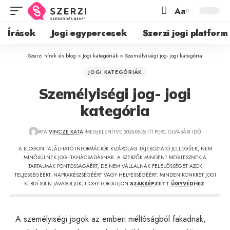
Aa
Írások
Jogi egypercesek
Szerzi jogi platform
Szerzi hírek és blog
>
Jogi kategóriák
>
Személyiségi jog- jogi kategória
JOGI KATEGÓRIÁK
Személyiségi jog- jogi
kategória
ÍRTA:
VINCZE KATA
MEGJELENÍTVE 2025-05-26
11 PERC OLVASÁSI IDŐ
A BLOGON TALÁLHATÓ INFORMÁCIÓK KIZÁRÓLAG TÁJÉKOZTATÓ JELLEGŰEK, NEM
MINŐSÜLNEK JOGI TANÁCSADÁSNAK. A SZERZŐK MINDENT MEGTESZNEK A
TARTALMAK PONTOSSÁGÁÉRT, DE NEM VÁLLALNAK FELELŐSSÉGET AZOK
TELJESSÉGÉÉRT, NAPRAKÉSZSÉGÉÉRT VAGY HELYESSÉGÉÉRT. MINDEN KONKRÉT JOGI
KÉRDÉSBEN JAVASOLJUK, HOGY FORDULJON
SZAKKÉPZETT ÜGYVÉDHEZ
.
A személyiségi jogok az emberi méltóságból fakadnak,