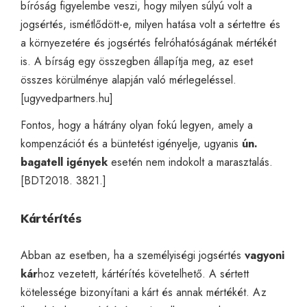
bíróság figyelembe veszi, hogy milyen súlyú volt a
jogsértés, ismétlődött-e, milyen hatása volt a sértettre és
a környezetére és jogsértés felróhatóságának mértékét
is. A bírság egy összegben állapítja meg, az eset
összes körülménye alapján való mérlegeléssel.
[
ugyvedpartners.hu
]
Fontos, hogy a hátrány olyan fokú legyen, amely a
kompenzációt és a büntetést igényelje, ugyanis
ún.
bagatell igények
esetén nem indokolt a marasztalás.
[BDT2018. 3821.]
Kártérítés
Abban az esetben, ha a személyiségi jogsértés
vagyoni
kár
hoz vezetett, kártérítés követelhető. A sértett
kötelessége bizonyítani a kárt és annak mértékét. Az