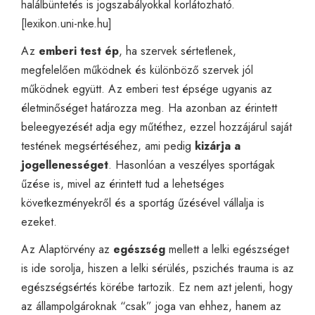
halálbüntetés is jogszabályokkal korlátozható.
[
lexikon.uni-nke.hu
]
Az
emberi test ép
, ha szervek sértetlenek,
megfelelően működnek és különböző szervek jól
működnek együtt. Az emberi test épsége ugyanis az
életminőséget határozza meg. Ha azonban az érintett
beleegyezését adja egy műtéthez, ezzel hozzájárul saját
testének megsértéséhez, ami pedig
kizárja a
jogellenességet
. Hasonlóan a veszélyes sportágak
űzése is, mivel az érintett tud a lehetséges
következményekről és a sportág űzésével vállalja is
ezeket.
Az Alaptörvény az
egészség
mellett a lelki egészséget
is ide sorolja, hiszen a lelki sérülés, pszichés trauma is az
egészségsértés körébe tartozik. Ez nem azt jelenti, hogy
az állampolgároknak “csak” joga van ehhez, hanem az