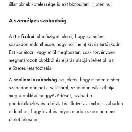
államoknak kötelessége is ezt biztosítani. [
ijoten.hu
]
A személyes szabadság
Azt a
fizikai
lehetőséget jelenti, hogy az ember
szabadon eldönthesse, hogy hol (nem) kíván tartózkodni.
Ezt korlátozni vagy ettől megfosztani csak törvényben
meghatározott okokból és eljárás alapján lehet pl. az
előzetes letartóztatás.
A
szellemi szabadság
azt jelenti, hogy minden ember
szabadon dönthet a vallásáról, szabadon választhatja
meg a politikai meggyőződését, szabad a
gondolatközlés és a bírálat is. Illetve az ember szabadon
eldöntheti, hogy kivel és milyen módon szeretne nemi
életet létesíteni.