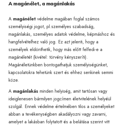
A magánélet, a magánlakás
A
magánélet
védelme magában foglal számos
személyiségi jogot, pl.személyes szabadság,
magánlakás, személyes adatok védelme, képmáshoz és
hangfelvételhez való jog. Ez azt jelenti, hogy a
személyek eldönthetik, hogy más előtt felfedi-e a
magánéletét (kivétel: törvény kényszeríti).
Magánéletünkben bontogathatjuk személyiségünket,
kapcsolatokra tehetünk szert és ehhez senkinek semmi
köze.
A
magánlakás
minden helyiség, amit tartósan vagy
ideiglenesen bármilyen jogcímen életvitelének helyéül
szolgál. Ennek védelme értelmében tilos a személyeket
abban a tevékenységben akadályozni vagy zavarni,
amelyet a lakásban folytatott és a belátása szerint vitt