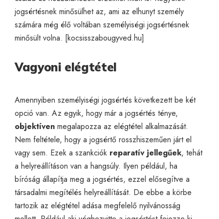
jogsértésnek minősülhet az, ami az elhunyt személy
számára még élő voltában személyiségi jogsértésnek
minősült volna. [
kocsisszabougyved.hu
]
Vagyoni elégtétel
Amennyiben személyiségi jogsértés következett be két
opció van. Az egyik, hogy már a jogsértés ténye,
objektíven
megalapozza az elégtétel alkalmazását.
Nem feltétele, hogy a jogsértő rosszhiszeműen járt el
vagy sem. Ezek a szankciók
reparatív jellegűek
, tehát
a helyreállításon van a hangsúly. Ilyen például, ha
bíróság állapítja meg a jogsértés, ezzel elősegítve a
társadalmi megítélés helyreállítását. De ebbe a körbe
tartozik az elégtétel adása megfelelő nyilvánosság
mellett. Például aki véghezvitte a jogsértést fejezze ki