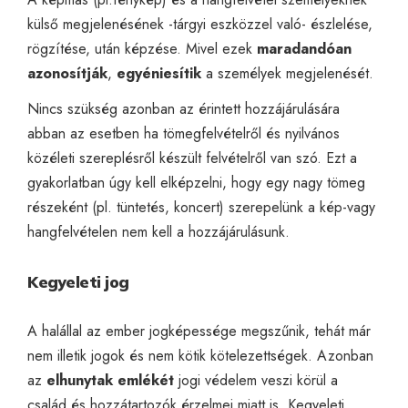
külső megjelenésének -tárgyi eszközzel való- észlelése,
rögzítése, után képzése. Mivel ezek
maradandóan
azonosítják
,
egyéniesítik
a személyek megjelenését.
Nincs szükség azonban az érintett hozzájárulására
abban az esetben ha tömegfelvételről és nyilvános
közéleti szereplésről készült felvételről van szó. Ezt a
gyakorlatban úgy kell elképzelni, hogy egy nagy tömeg
részeként (pl. tüntetés, koncert) szerepelünk a kép-vagy
hangfelvételen nem kell a hozzájárulásunk.
Kegyeleti jog
A halállal az ember jogképessége megszűnik, tehát már
nem illetik jogok és nem kötik kötelezettségek. Azonban
az
elhunytak emlékét
jogi védelem veszi körül a
család és hozzátartozók érzelmei miatt is. Kegyeleti