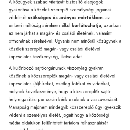
A közügyek szabad vitatását biztosító alapjogok
gyakorlása a közéleti szereplő személyiségi jogainak
védelmét
szükséges és arányos mértékben
, az
emberi méltóság sérelme nélkül
korlátozhatja
, azonban
az nem járhat a magán- és családi életének, valamint
otthonának sérelmével. Ugyanis nem minősül közügynek a
közéleti szereplő magán- vagy családi életével
kapcsolatos tevékenység, illetve adat.
A különböző sajtóorgánumok viszonylag gyakran
közölnek a közszereplők magán- vagy családi életével
kapcsolatos (ál)híreket, esetleg fotókat és videókat,
melynek következménye, hogy a közszereplők sajtó-
helyreigazítási per során kérik ezeknek a visszavonását.
Manapság majdnem mindegyik közszereplő úgy igyekszik
védeni a személyes életét, jogait hogy a közösségi
média oldalukon feltüntetett tartalom felhasználását