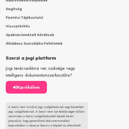
Adatvédelmi irányelvek
Segítség
Fizetési Tájékoztató
Visszatérítés
Gyakran Ismételt Kérdések
Általános Szerződési Feltételek
Szerzi a jogi platform
Jogi tanácsadásra van szüksége vagy
intelligens dokumentumszerkesztőre?
Kipróbálom
A Szerzi nem minősül jogi szolgáltatásnak vagy közvetített
jogi szolgáltatásnak. A Szerzi nem tud felelősséget vállalni
semmilyen a Szerzi szolgáltatásaiból fakadó kárért.
Javasoljuk, hogy generálható dokumentumokkal
kapcsolatban is keresse Szerzin a képzett és ellenőrzött