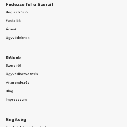
Fedezze fel a Szerzit
Regisztráció
Funkciók
Áraink
Ügyvédeknek
Rólunk
Szerziről
Ügyvédközvetítés
Vitarendezés
Blog
Impresszum
Segítség