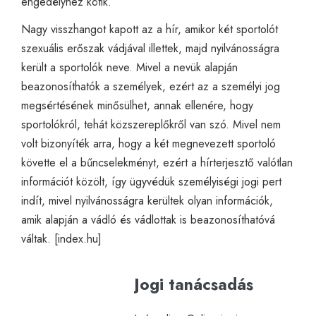
engedélyhez kötik.
Nagy visszhangot kapott az a hír, amikor két sportolót
szexuális erőszak vádjával illettek, majd nyilvánosságra
került a sportolók neve. Mivel a nevük alapján
beazonosíthatók a személyek, ezért az a személyi jog
megsértésének minősülhet, annak ellenére, hogy
sportolókról, tehát közszereplőkről van szó. Mivel nem
volt bizonyíték arra, hogy a két megnevezett sportoló
követte el a bűncselekményt, ezért a hírterjesztő valótlan
információt közölt, így ügyvédük személyiségi jogi pert
indít, mivel nyilvánosságra kerültek olyan információk,
amik alapján a vádló és vádlottak is beazonosíthatóvá
váltak. [
index.hu
]
Jogi tanácsadás