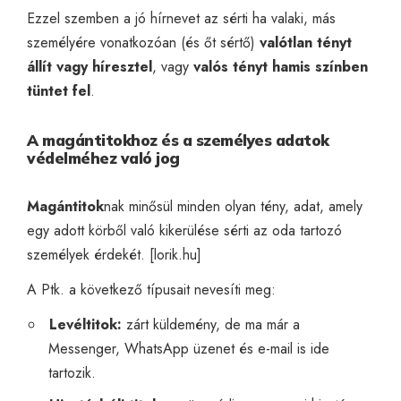
Ezzel szemben a jó hírnevet az sérti ha valaki, más
személyére vonatkozóan (és őt sértő)
valótlan tényt
állít vagy híresztel
, vagy
valós tényt hamis színben
tüntet fel
.
A magántitokhoz és a személyes adatok
védelméhez való jog
Magántitok
nak minősül minden olyan tény, adat, amely
egy adott körből való kikerülése sérti az oda tartozó
személyek érdekét. [
lorik.hu
]
A Ptk. a következő típusait nevesíti meg:
Levéltitok:
zárt küldemény, de ma már a
Messenger, WhatsApp üzenet és e-mail is ide
tartozik.