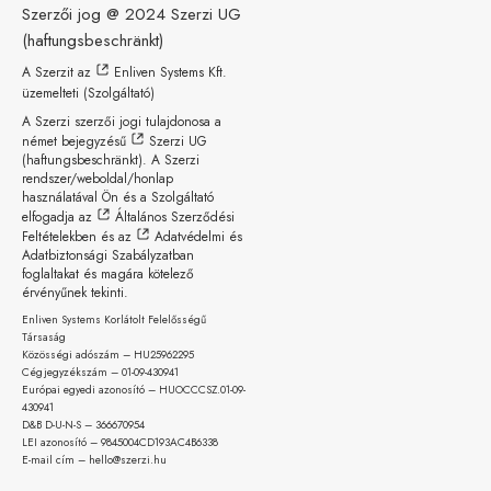
Szerzői jog @ 2024
Szerzi UG
(haftungsbeschränkt)
A Szerzit az
Enliven Systems Kft.
üzemelteti (Szolgáltató)
A Szerzi szerzői jogi tulajdonosa a
német bejegyzésű
Szerzi UG
(haftungsbeschränkt)
. A Szerzi
rendszer/weboldal/honlap
használatával Ön és a Szolgáltató
elfogadja az
Általános Szerződési
Feltételekben
és az
Adatvédelmi és
Adatbiztonsági Szabályzatban
foglaltakat és magára kötelező
érvényűnek tekinti.
Enliven Systems Korlátolt Felelősségű
Társaság
Közösségi adószám – HU25962295
Cégjegyzékszám – 01-09-
430941
Európai egyedi azonosító – HUOCCCSZ.01-09-
430941
D&B D-U-N-S – 366670954
LEI azonosító – 9845004CD193AC4B6338
E-mail cím – hello@szerzi.hu