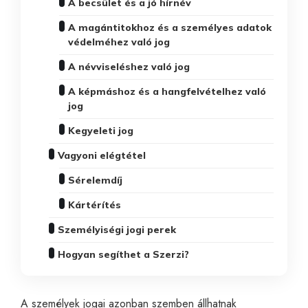
A becsület és a jó hírnév
A magántitokhoz és a személyes adatok
védelméhez való jog
A névviseléshez való jog
A képmáshoz és a hangfelvételhez való
jog
Kegyeleti jog
Vagyoni elégtétel
Sérelemdíj
Kártérítés
Személyiségi jogi perek
Hogyan segíthet a Szerzi?
A személyek jogai azonban szemben állhatnak