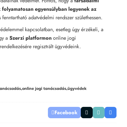
adatainak védelmét. Fontos, hogy a
társadalmi
k folyamatosan egyensúlyban legyenek az
fenntartható adatvédelmi rendszer születhessen.
védelemmel kapcsolatban, esetleg úgy érzékeli, a
úgy a
Szerzi platformon
online jogi
rendelkezésére regisztrált ügyvédeink.
 tanácsadás
online jogi tanácsadás
ügyvédek
Facebook