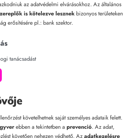
azkodniuk az adatvédelmi elvárásokhoz. Az általános
zereplők is kötelezve lesznek
bizonyos területeken
g erősítésére pl.: bank szektor.
dás
jogi tanácsadást
övője
nőrzést követelhetnek saját személyes adataik felett.
egyver
ebben a tekintetben a
prevenció
. Az adat,
közlést követően nehezen védhető. Az
adatkezelésre