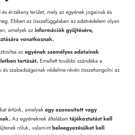
és érzékeny terület, mely az egyének jogainak és
meg. Ebben az összefüggésben az adatvédelem olyan
ban, amelyek az
információk gyűjtésére,
sztására vonatkoznak.
iztosítsa az
egyének személyes adatainak
letben tartását.
Emellett további szándéka a
ak és szabadságainak védelme révén összehangolni az
ókat értünk, amelyek
egy azonosított vagy
nak.
Az egyéneknek általában
tájékoztatást kell
űjtenek róluk, valamint
beleegyezésüket kell