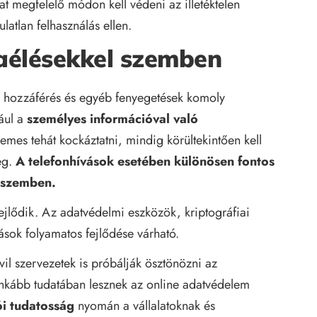
at megfelelő módon kell védeni az illetéktelen
latlan felhasználás ellen.
aélésekkel szemben
len hozzáférés és egyéb fenyegetések komoly
ául a
személyes információval való
mes tehát kockáztatni, mindig körültekintően kell
eg.
A telefonhívások esetében különösen fontos
 szemben.
ejlődik. Az adatvédelmi eszközök, kriptográfiai
sok folyamatos fejlődése várható.
vil szervezetek is próbálják ösztönözni az
nkább tudatában lesznek az online adatvédelem
ói tudatosság
nyomán a vállalatoknak és