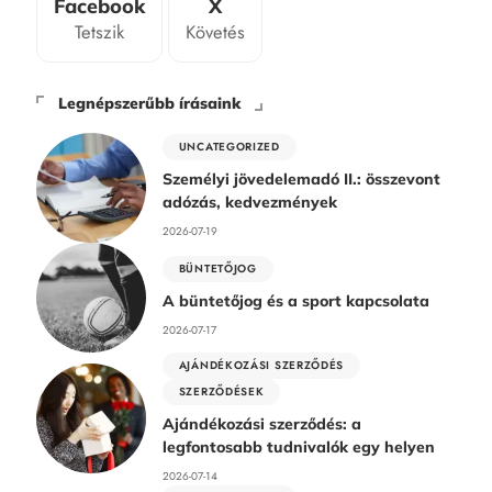
Facebook
X
Tetszik
Követés
Legnépszerűbb írásaink
UNCATEGORIZED
Személyi jövedelemadó II.: összevont
adózás, kedvezmények
2026-07-19
BÜNTETŐJOG
A büntetőjog és a sport kapcsolata
2026-07-17
AJÁNDÉKOZÁSI SZERZŐDÉS
SZERZŐDÉSEK
Ajándékozási szerződés: a
legfontosabb tudnivalók egy helyen
2026-07-14