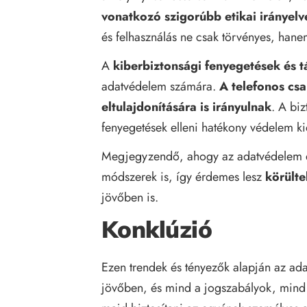
vonatkozó szigorúbb etikai irányelv
és felhasználás ne csak törvényes, hanem
A
kiberbiztonsági fenyegetések és
adatvédelem számára.
A telefonos cs
eltulajdonítására is irányulnak
. A biz
fenyegetések elleni hatékony védelem k
Megjegyzendő, ahogy az adatvédelem e
módszerek is, így érdemes lesz
körülte
jövőben is.
Konklúzió
Ezen trendek és tényezők alapján az ad
jövőben, és mind a jogszabályok, mind 