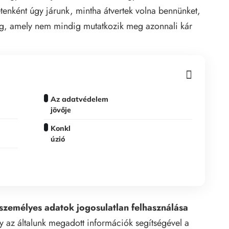
etenként úgy járunk, mintha átvertek volna bennünket,
eg, amely nem mindig mutatkozik meg azonnali kár
Az adatvédelem
jövője
Konkl
úzió
személyes adatok jogosulatlan felhasználása
gy az általunk megadott információk segítségével a