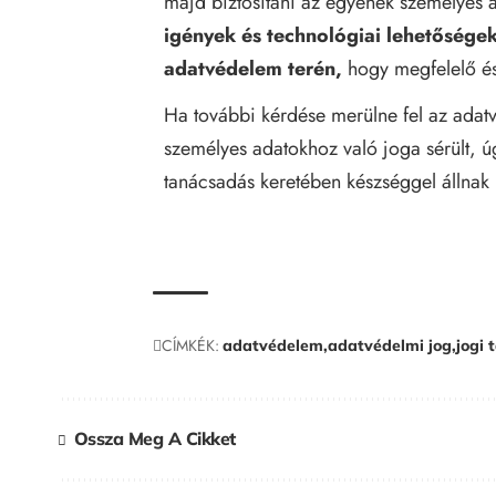
majd biztosítani az egyének személyes 
igények és technológiai lehetősége
adatvédelem terén,
hogy megfelelő és 
Ha további kérdése merülne fel az adat
személyes adatokhoz való joga sérült, 
tanácsadás
keretében készséggel állnak 
CÍMKÉK:
adatvédelem
adatvédelmi jog
jogi
Ossza Meg A Cikket