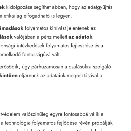
ek
kidolgozása segíthet abban, hogy az adatgyűjtés
 etikailag elfogadható is legyen.
 támadások
folyamatos kihívást jelentenek az
alások
valójában a pénz mellett
az adatok
tonsági intézkedések folyamatos fejlesztése és a
iemelkedő fontosságúvá vált.
rősödik, úgy párhuzamosan a csalásokra szolgáló
kintően
eljárnunk az adataink megosztásával a
atvédelem valószínűleg egyre fontosabbá válik a
a technológia folyamatos fejlődése révén próbálják