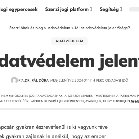
Jogi egypercesek
Szerzi jogi platform
Segítség
Szerzi hírek és blog
>
Adatvédelem
>
Mi az adatvédelem jelentősége?
ADATVÉDELEM
datvédelem jele
ÍRTA:
DR. PÁL DÓRA
MEGJELENÍTVE 2024-01-17
4 PERC OLVASÁSI IDŐ
, NEM MINŐSÜLNEK JOGI TANÁCSADÁSNAK. A SZERZŐK MINDENT MEGTESZNEK A TARTALMAK P
GY HELYESSÉGÉÉRT. MINDEN KONKRÉT JOGI KÉRDÉSBEN JAVASOLJUK, HOGY FORDULJON
SZAK
pcsán gyakran észrevétlenül is ki vagyunk téve
ek gyakran zajlanak le anélkül, hogy az ember