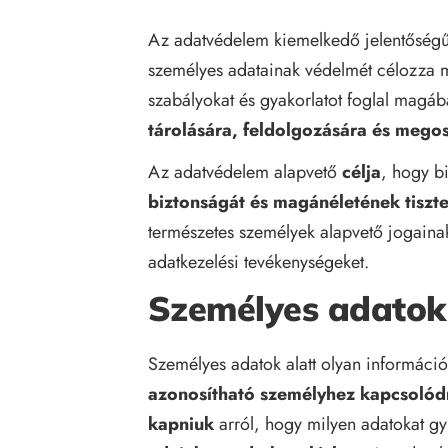
Az adatvédelem kiemelkedő jelentőségű 
személyes adatainak védelmét célozza 
szabályokat és gyakorlatot foglal magá
tárolására, feldolgozására és mego
Az adatvédelem alapvető
célja
, hogy b
biztonságát és magánéletének tiszte
természetes személyek alapvető jogain
adatkezelési tevékenységeket.
Személyes adatok
Személyes adatok alatt olyan informáci
azonosítható személyhez kapcsolód
kapniuk
arról, hogy milyen adatokat gy