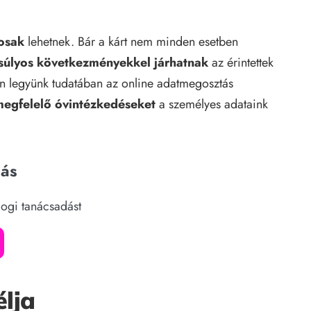
osak
lehetnek. Bár a kárt nem minden esetben
súlyos következményekkel járhatnak
az érintettek
n legyünk tudatában az online adatmegosztás
megfelelő óvintézkedéseket
a személyes adataink
dás
jogi tanácsadást
lja