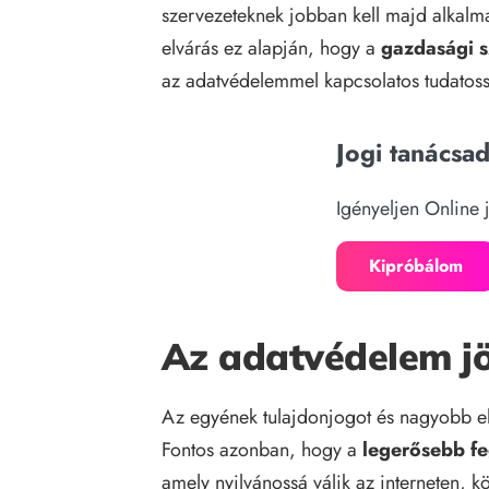
szervezeteknek jobban kell majd alkalm
elvárás ez alapján, hogy a
gazdasági s
az adatvédelemmel kapcsolatos tudatossá
Jogi tanácsa
Igényeljen Online 
Kipróbálom
Az adatvédelem j
Az egyének tulajdonjogot és nagyobb elle
Fontos azonban, hogy a
legerősebb f
amely nyilvánossá válik az interneten, 