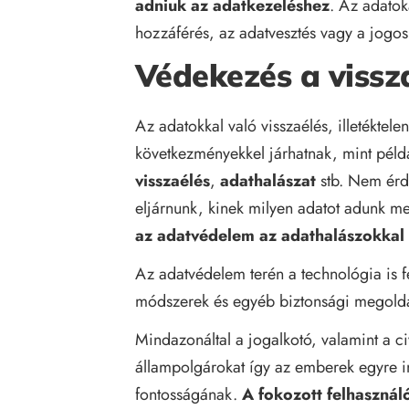
adniuk az adatkezeléshez
. Az adatok
hozzáférés, az adatvesztés vagy a jogosu
Védekezés a vissz
Az adatokkal való visszaélés, illetékte
következményekkel járhatnak, mint péld
visszaélés
,
adathalászat
stb. Nem érde
eljárnunk, kinek milyen adatot adunk m
az adatvédelem az adathalászokkal
Az adatvédelem terén a technológia is f
módszerek és egyéb biztonsági megoldá
Mindazonáltal a jogalkotó, valamint a ci
állampolgárokat így az emberek egyre i
fontosságának.
A fokozott felhasznál