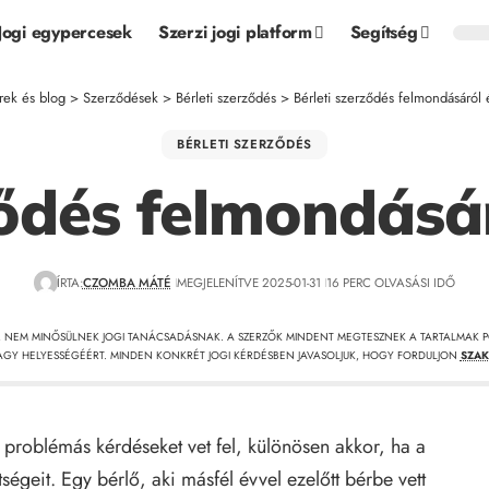
Jogi egypercesek
Szerzi jogi platform
Segítség
írek és blog
>
Szerződések
>
Bérleti szerződés
>
Bérleti szerződés felmondásáról 
BÉRLETI SZERZŐDÉS
ződés felmondásá
ÍRTA:
CZOMBA MÁTÉ
MEGJELENÍTVE 2025-01-31
16 PERC OLVASÁSI IDŐ
, NEM MINŐSÜLNEK JOGI TANÁCSADÁSNAK. A SZERZŐK MINDENT MEGTESZNEK A TARTALMAK P
GY HELYESSÉGÉÉRT. MINDEN KONKRÉT JOGI KÉRDÉSBEN JAVASOLJUK, HOGY FORDULJON
SZAK
problémás kérdéseket vet fel, különösen akkor, ha a
tségeit. Egy bérlő, aki másfél évvel ezelőtt bérbe vett