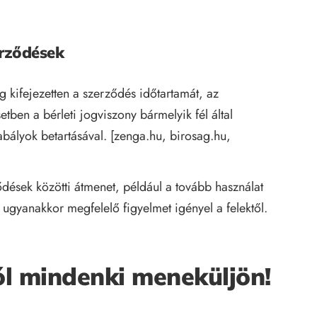
erződések
kifejezetten a szerződés időtartamát, az
etben a bérleti jogviszony bármelyik fél által
bályok betartásával. [
zenga.hu
,
birosag.hu
,
ődések közötti átmenet, például a tovább használat
 ugyanakkor megfelelő figyelmet igényel a felektől.
ól mindenki meneküljön!