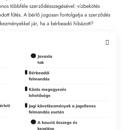
onos többféle szerződésszegésével: vízbekötés
dott fűtés. A bérlő jogosan fontolgatja a szerződés
tkezményekkel jár, ha a bérbeadó hibázott?
Javasla
tok
Bérbeadói
felmondás
Közös megegyezés
lehetősége
érleti
Jogi következmények a jogellenes
felmondás esetén
A kaució összege és
kezelése