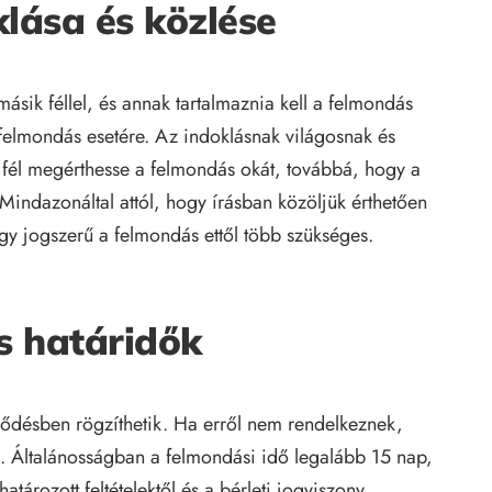
lása és közlése
ásik féllel, és annak tartalmaznia kell a felmondás
 felmondás esetére. Az indoklásnak világosnak és
 fél megérthesse a felmondás okát, továbbá, hogy a
. Mindazonáltal attól, hogy írásban közöljük érthetően
gy jogszerű a felmondás ettől több szükséges.
s határidők
ződésben rögzíthetik. Ha erről nem rendelkeznek,
k. Általánosságban a felmondási idő legalább 15 nap,
ározott feltételektől és a bérleti jogviszony