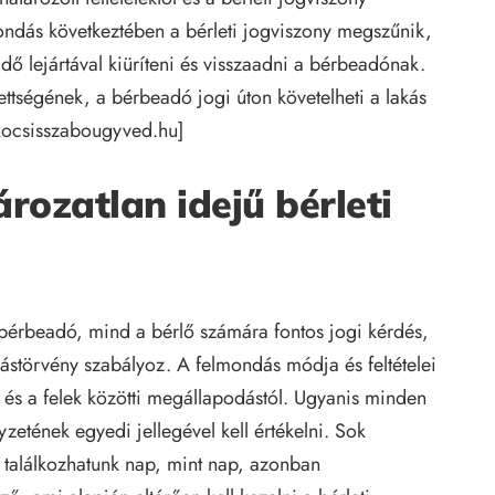
ondás következtében a bérleti jogviszony megszűnik,
idő lejártával kiüríteni és visszaadni a bérbeadónak.
ettségének, a bérbeadó jogi úton követelheti a lakás
kocsisszabougyved.hu
]
rozatlan idejű bérleti
bérbeadó, mind a bérlő számára fontos jogi kérdés,
ástörvény szabályoz. A felmondás módja és feltételei
 és a felek közötti megállapodástól. Ugyanis minden
yzetének egyedi jellegével kell értékelni. Sok
 találkozhatunk nap, mint nap, azonban