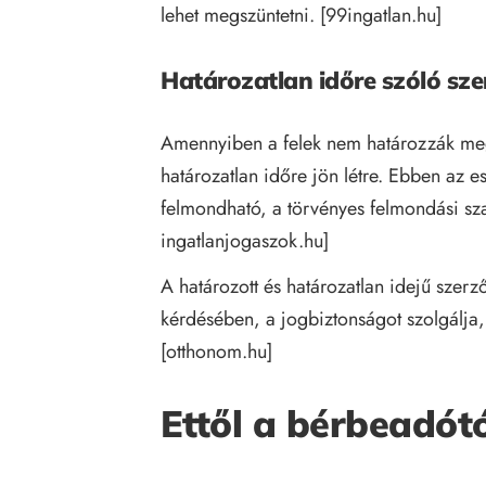
lehet megszüntetni. [
99ingatlan.hu
]
Határozatlan időre szóló sz
Amennyiben a felek nem határozzák meg 
határozatlan időre jön létre. Ebben az es
felmondható, a törvényes felmondási sza
ingatlanjogaszok.hu
]
A határozott és határozatlan idejű szerz
kérdésében, a jogbiztonságot szolgálja,
[
otthonom.hu
]
Ettől a bérbeadót