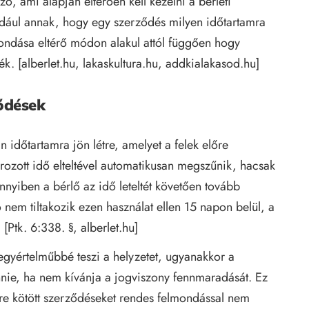
, ami alapján eltérően kell kezelni a bérleti
éldául annak, hogy egy szerződés milyen időtartamra
mondása eltérő módon alakul attól függően hogy
ék. [
alberlet.hu
,
lakaskultura.hu
,
addkialakasod.hu
]
ződések
n időtartamra jön létre, amelyet a felek előre
zott idő elteltével automatikusan megszűnik, hacsak
nyiben a bérlő az idő leteltét követően tovább
 nem tiltakozik ezen használat ellen 15 napon belül, a
 [Ptk. 6:338. §,
alberlet.hu
]
 egyértelműbbé teszi a helyzetet, ugyanakkor a
ennie, ha nem kívánja a jogviszony fennmaradását. Ez
őre kötött szerződéseket rendes felmondással nem