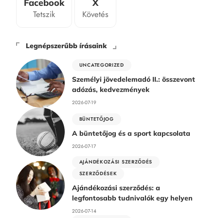
Facebook
X
Tetszik
Követés
Legnépszerűbb írásaink
UNCATEGORIZED
Személyi jövedelemadó II.: összevont
adózás, kedvezmények
2026-07-19
BÜNTETŐJOG
A büntetőjog és a sport kapcsolata
2026-07-17
AJÁNDÉKOZÁSI SZERZŐDÉS
SZERZŐDÉSEK
Ajándékozási szerződés: a
legfontosabb tudnivalók egy helyen
2026-07-14