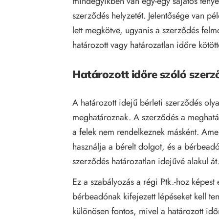
mindegyikben van egy-egy sajátos tényező
szerződés helyzetét. Jelentősége van p
lett megkötve, ugyanis a szerződés fel
határozott vagy határozatlan időre kötött
Határozott időre szóló szer
A határozott idejű bérleti szerződés olya
meghatároznak. A szerződés a meghatáro
a felek nem rendelkeznek másként. Amen
használja a bérelt dolgot, és a bérbeadó
szerződés határozatlan idejűvé alakul át.
Ez a szabályozás a régi Ptk.-hoz képest
bérbeadónak kifejezett lépéseket kell t
különösen fontos, mivel a határozott id