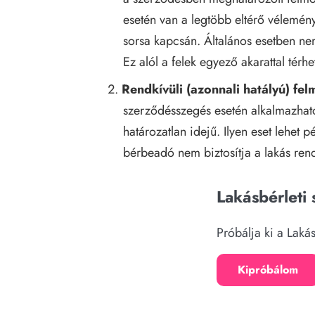
esetén van a legtöbb eltérő vélemény
sorsa kapcsán. Általános esetben ne
Ez alól a felek egyező akarattal térhet
Rendkívüli (azonnali hatályú) fe
szerződésszegés esetén alkalmazható,
határozatlan idejű. Ilyen eset lehet p
bérbeadó nem biztosítja a lakás rende
Lakásbérleti
Próbálja ki a Lak
Kipróbálom