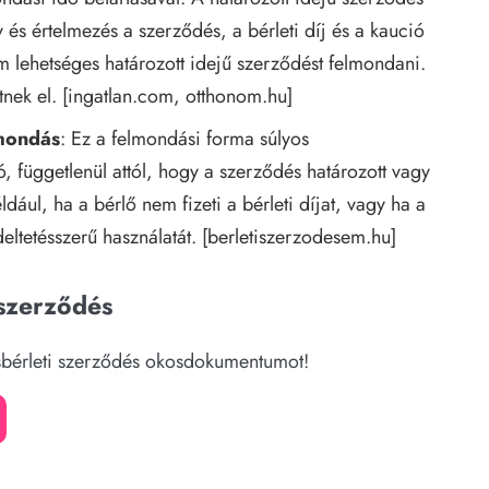
 és értelmezés a szerződés, a bérleti díj és a kaució
m lehetséges határozott idejű szerződést felmondani.
nek el. [
ingatlan.com
,
otthonom.hu
]
lmondás
: Ez a felmondási forma súlyos
 függetlenül attól, hogy a szerződés határozott vagy
éldául, ha a bérlő nem fizeti a bérleti díjat, vagy ha a
ltetésszerű használatát. [
berletiszerzodesem.hu
]
 szerződés
ásbérleti szerződés okosdokumentumot!