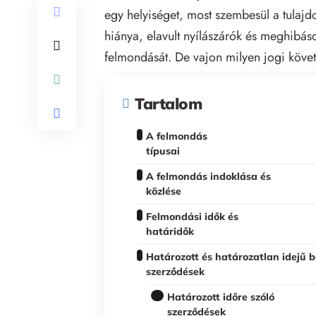
egy helyiséget, most szembesül a tulajd
hiánya, elavult nyílászárók és meghibáso
felmondását. De vajon milyen jogi köve
Tartalom
A felmondás
típusai
A felmondás indoklása és
közlése
Felmondási idők és
határidők
Határozott és határozatlan idejű b
szerződések
Határozott időre szóló
szerződések