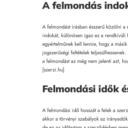
A felmondás indok
A felmondást írásban ésszerű közölni a m
indokát, különösen igaz ez a rendkívüli
egyértelműnek kell lennie, hogy a másik
jogszerűségi feltételek teljesülhessenek
a felmondást az még nem jelenti azt, ho
[
szerzi.hu
]
Felmondási idők é
A felmondási idő hosszát a felek a szer
akkor a törvényi szabályok az irányadó
de ez az időtartam a szerződésben meghat