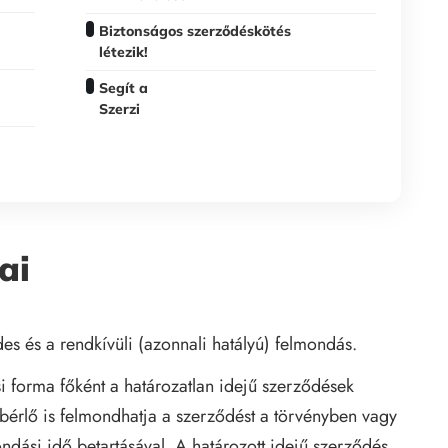
Biztonságos szerződéskötés
létezik!
Segít a
Szerzi
ai
es és a rendkívüli (azonnali hatályú) felmondás.
i forma főként a határozatlan idejű szerződések
bérlő is felmondhatja a szerződést a törvényben vagy
dási idő betartásával. A határozott idejű szerződés