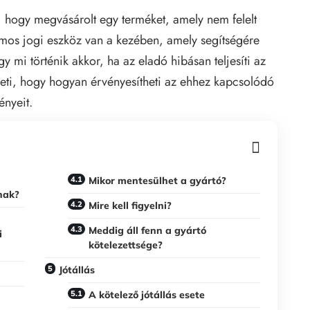
, hogy megvásárolt egy terméket, amely nem felelt
mos jogi eszköz van a kezében, amely segítségére
 mi történik akkor, ha az eladó hibásan teljesíti az
heti, hogy hogyan érvényesítheti az ehhez kapcsolódó
ényeit.
Mikor mentesülhet a gyártó?
unak?
Mire kell figyelni?
Meddig áll fenn a gyártó
i
kötelezettsége?
Jótállás
A kötelező jótállás esete