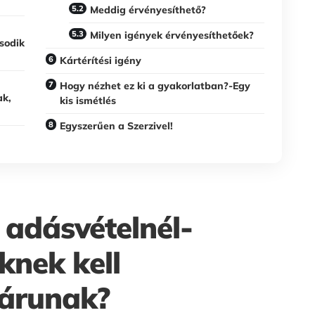
Meddig érvényesíthető?
Milyen igények érvényesíthetőek?
ásodik
Kártérítési igény
Hogy nézhet ez ki a gyakorlatban?-Egy
ak,
kis ismétlés
Egyszerűen a Szerzivel!
s adásvételnél-
eknek kell
 árunak?