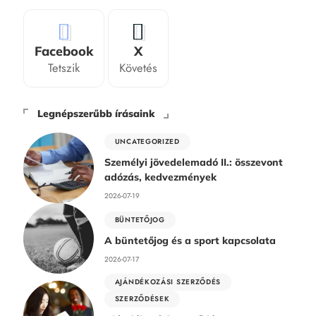
Facebook
X
Tetszik
Követés
Legnépszerűbb írásaink
UNCATEGORIZED
Személyi jövedelemadó II.: összevont
adózás, kedvezmények
2026-07-19
BÜNTETŐJOG
A büntetőjog és a sport kapcsolata
2026-07-17
AJÁNDÉKOZÁSI SZERZŐDÉS
SZERZŐDÉSEK