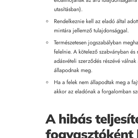
utasításban).
Rendelkeznie kell az eladó által adot
mintára jellemző tulajdonsággal.
Természetesen jogszabályban meghat
felelnie. A kötelező szabványban é
adásvételi szerződés részévé válnak a
állapodnak meg.
Ha a felek nem állapodtak meg a faj
akkor az eladónak a forgalomban szo
A hibás teljesí
fogyasztóként 