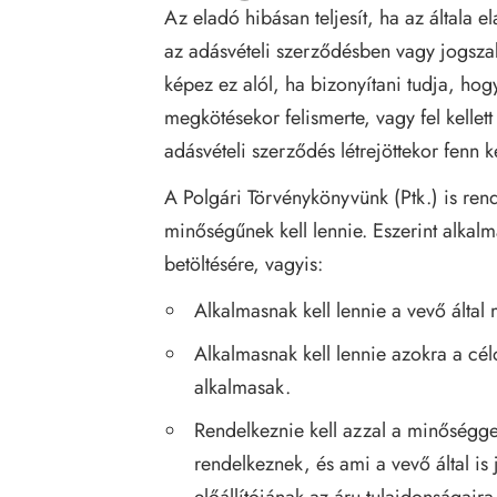
Az eladó hibásan teljesít, ha az általa e
az adásvételi szerződésben vagy jogsza
képez ez alól, ha bizonyítani tudja, hog
megkötésekor felismerte, vagy fel kellet
adásvételi szerződés létrejöttekor fenn ke
A Polgári Törvénykönyvünk (Ptk.) is rend
minőségűnek kell lennie. Eszerint alkalm
betöltésére, vagyis:
Alkalmasnak kell lennie a vevő által 
Alkalmasnak kell lennie azokra a cél
alkalmasak.
Rendelkeznie kell azzal a minőséggel
rendelkeznek, és ami a vevő által is
előállítójának az áru tulajdonságaira