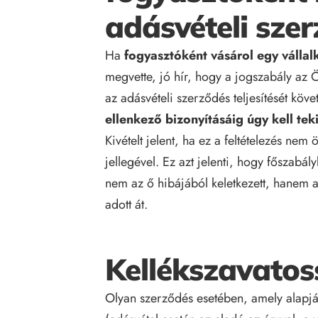
adásvételi sze
Ha
fogyasztóként vásárol egy vállal
megvette, jó hír, hogy a jogszabály az Ö
az adásvételi szerződés teljesítését köv
ellenkező bizonyításáig úgy kell teki
Kivételt jelent, ha ez a feltételezés ne
jellegével. Ez azt jelenti, hogy főszabá
nem az ő hibájából keletkezett, hanem a 
adott át.
Kellékszavatos
Olyan szerződés esetében, amely alapján