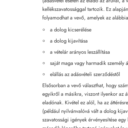
(adásvétel esetén az eladó az áruval, a ve
kellékszavatossággal tartozik. Ez alapj
folyamodhat a vevő, amelyek az alábbia
a dolog kicserélése
a dolog kijavítása
a vételár arányos leszállítása
saját maga vagy harmadik személy ált
elállás az adásvételi szerződéstől
Elsősorban a vevő választhat, hogy szá
egyikről a másikra, viszont ilyenkor az á
eladónak. Kivétel ez alól, ha az áttérésr
(például nyilvánvalóvá vált a dolog kija
szavatossági igények érvényesítése egy k