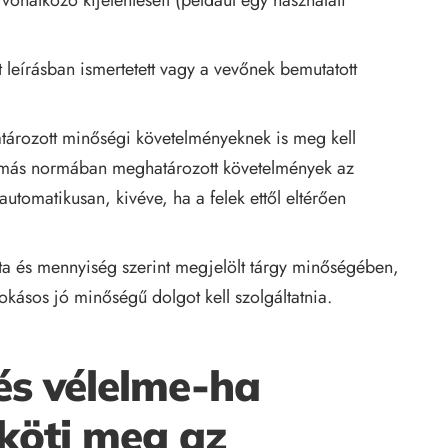
t leírásban ismertetett vagy a vevőnek bemutatott
ározott minőségi követelményeknek is meg kell
s más normában meghatározott követelmények az
utomatikusan, kivéve, ha a felek ettől eltérően
ta és mennyiség szerint megjelölt tárgy minőségében,
kásos jó minőségű dolgot kell szolgáltatnia.
tés vélelme-ha
köti meg az