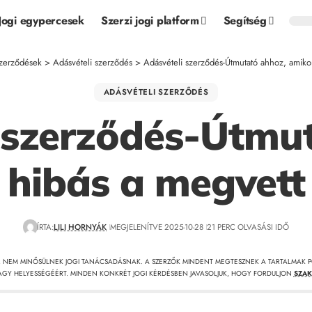
Jogi egypercesek
Szerzi jogi platform
Segítség
zerződések
>
Adásvételi szerződés
>
Adásvételi szerződés-Útmutató ahhoz, amiko
ADÁSVÉTELI SZERZŐDÉS
 szerződés-Útmu
 hibás a megvett
ÍRTA:
LILI HORNYÁK
MEGJELENÍTVE 2025-10-28
21 PERC OLVASÁSI IDŐ
, NEM MINŐSÜLNEK JOGI TANÁCSADÁSNAK. A SZERZŐK MINDENT MEGTESZNEK A TARTALMAK P
GY HELYESSÉGÉÉRT. MINDEN KONKRÉT JOGI KÉRDÉSBEN JAVASOLJUK, HOGY FORDULJON
SZAK