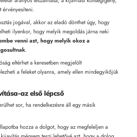
elár arányos leszállítása, a kijavítási költségigény,
t érvényesíteni.
asztás jogával, akkor az eladó dönthet úgy, hogy
gelheti ilyenkor, hogy melyik megoldás járna neki
lembe venni azt, hogy melyik okoz a
ogosultnak
.
óság eltérhet a keresetben megjelölt
lezheti a feleket olyanra, amely ellen mindegyikőjük
vítása-az első lépcső
rülhet sor, ha rendelkezésre áll egy másik
állapotba hozza a dolgot, hogy az megfeleljen a
kijavítás mégsem teszi lehetővé azt, hogy a dolog