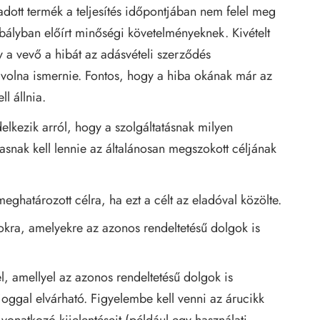
ladott termék a teljesítés időpontjában nem felel meg
bályban előírt minőségi követelményeknek. Kivételt
y a vevő a hibát az adásvételi szerződés
t volna ismernie. Fontos, hogy a hiba okának már az
ll állnia.
elkezik arról, hogy a szolgáltatásnak milyen
asnak kell lennie az általánosan megszokott céljának
meghatározott célra, ha ezt a célt az eladóval közölte.
okra, amelyekre az azonos rendeltetésű dolgok is
, amellyel az azonos rendeltetésű dolgok is
 joggal elvárható. Figyelembe kell venni az árucikk
 vonatkozó kijelentéseit (például egy használati