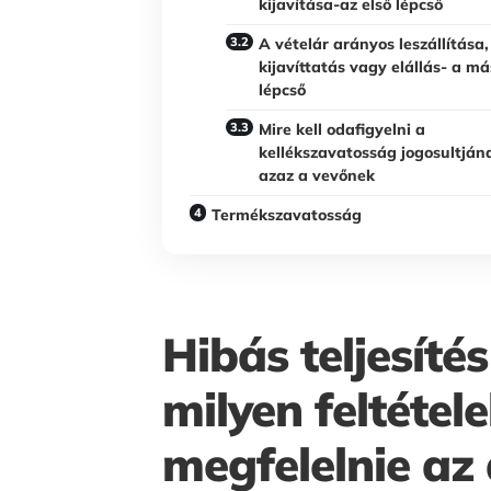
kijavítása-az első lépcső
A vételár arányos leszállítása,
kijavíttatás vagy elállás- a m
lépcső
Mire kell odafigyelni a
kellékszavatosság jogosultján
azaz a vevőnek
Termékszavatosság
Hibás teljesíté
milyen feltétel
megfelelnie az