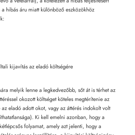
vő a vételárral), a kötelezett a hibás teljesítésért
án a hibás áru miatt különböző eszközökhöz
k:
ali kijavítás az eladó költségére
mára melyik lenne a legkedvezőbb
, sőt át is térhet az
ttéréssel okozott költséget köteles megtérítenie az
e az eladó adott okot, vagy az áttérés indokolt volt
víthatatlansága). Ki kell emelni azonban, hogy a
étlépcsős folyamat, amely azt jelenti, hogy a