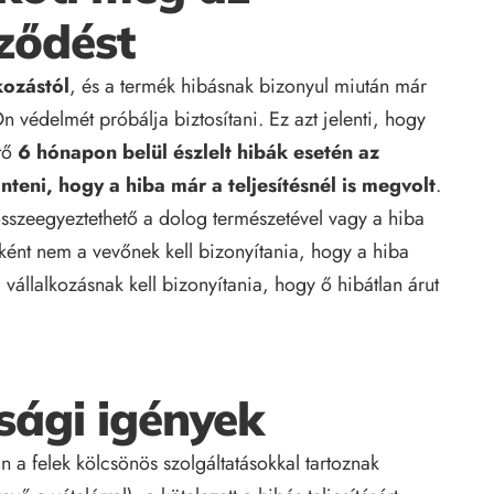
rződést
kozástól
, és a termék hibásnak bizonyul miután már
n védelmét próbálja biztosítani. Ez azt jelenti, hogy
ető
6 hónapon belül
észlelt hibák esetén az
nteni, hogy a hiba már a teljesítésnél is megvolt
.
m összeegyeztethető a dolog természetével vagy a hiba
lyként nem a vevőnek kell bizonyítania, hogy a hiba
vállalkozásnak kell bizonyítania, hogy ő hibátlan árut
sági igények
 a felek kölcsönös szolgáltatásokkal tartoznak