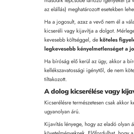
második lépcsőbe tartozó igényeket (a vét
az elállás) meghatározott esetekben lehe
Ha a jogosult, azaz a vevő nem él a vál
kicseréli vagy kijavítja a dolgot. Mérle
kevesebb költséggel, de
köteles figye
legkevesebb kényelmetlenséget a j
Ha bíróság elő kerül az ügy, akkor a bír
kellékszavatossági igénytől, de nem köte
tiltakozott.
A dolog kicserélése vagy kija
Kicserélésre természetesen csak akkor ke
ugyanolyan árú.
Kijavítás lényege, hogy az eladó olyan 
követelményeknek. Előfordulhat, hogy a 