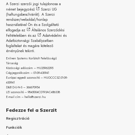
A Szerzi szerzői jogi tulajdonosa a
német bejegyzésű
Szerzi UG
(haftungsbeschränkt)
. A Szerzi
rendszer/weboldal/honlap
használatával Ön és a Szolgáltató
elfogadja az
Általános Szerződési
Feltételekben
és az
Adatvédelmi és
Adatbiztonsági Szabályzatban
foglaltakat és magára kötelező
érvényűnek tekinti.
Enliven Systems Korlátolt Felelősségű
Társaság
Közösségi adószám – HU25962295
Cégjegyzékszám – 01-09-
430941
Európai egyedi azonosító – HUOCCCSZ.01-09-
430941
D&B D-U-N-S – 366670954
LEI azonosító – 9845004CD193AC4B6338
E-mail cím – hello@szerzi.hu
Fedezze fel a Szerzit
Regisztráció
Funkciók