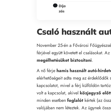
Díja
zás
Csaló használt au
November 25-én a Fővárosi Főügyészség 
férjével együtt követett el csalásokat. Az
megélhetésüket biztosítani
.
A nő férje
hamis használt autó-hirdet
elérhetőségeit adta meg az érdeklődők sz
kapcsolatot, mivel a férj külföldön tartó
volt a kapcsolat, akivel
közjegyző előt
minden esetben
foglalót
kértek (az össz
valójában nem léteztek. Az ügynek össze