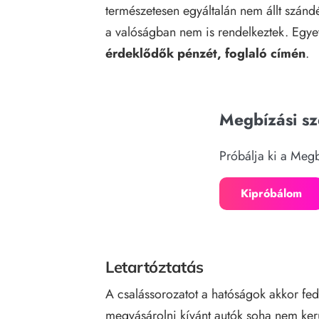
természetesen egyáltalán nem állt szánd
a valóságban nem is rendelkeztek. Egye
érdeklődők pénzét, foglaló címén
.
Megbízási s
Próbálja ki a Meg
Kipróbálom
Letartóztatás
A csalássorozatot a hatóságok akkor fedez
megvásárolni kívánt autók soha nem kerü