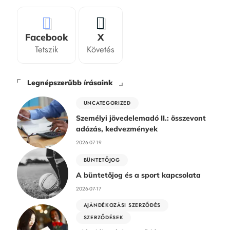
Facebook
X
Tetszik
Követés
Legnépszerűbb írásaink
UNCATEGORIZED
Személyi jövedelemadó II.: összevont
adózás, kedvezmények
2026-07-19
BÜNTETŐJOG
A büntetőjog és a sport kapcsolata
2026-07-17
AJÁNDÉKOZÁSI SZERZŐDÉS
SZERZŐDÉSEK