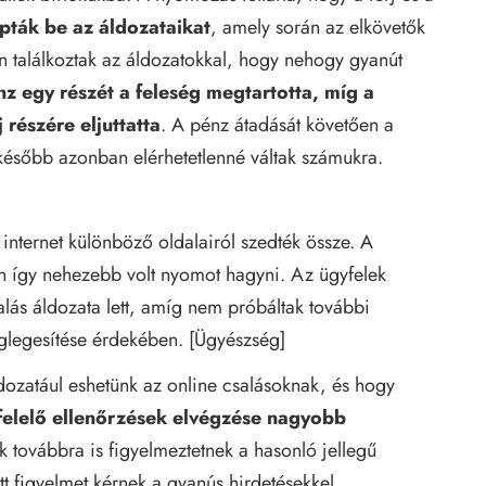
apták be az áldozataikat
, amely során az elkövetők
 találkoztak az áldozatokkal, hogy nehogy gyanút
nz egy részét a feleség megtartotta, míg a
részére eljuttatta
. A pénz átadását követően a
 később azonban elérhetetlenné váltak számukra.
internet különböző oldalairól szedték össze. A
n így nehezebb volt nyomot hagyni. Az ügyfelek
alás áldozata lett, amíg nem próbáltak további
véglegesítése érdekében.
[Ügyészség]
dozatául eshetünk az online csalásoknak, és hogy
elelő ellenőrzések elvégzése nagyobb
k továbbra is figyelmeztetnek a hasonló jellegű
t figyelmet kérnek a gyanús hirdetésekkel