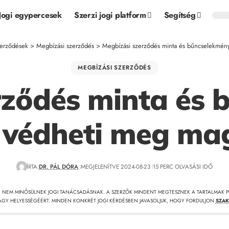
Jogi egypercesek
Szerzi jogi platform
Segítség
erződések
>
Megbízási szerződés
>
Megbízási szerződés minta és bűncselekmény
MEGBÍZÁSI SZERZŐDÉS
rződés minta és 
 védheti meg ma
ÍRTA:
DR. PÁL DÓRA
MEGJELENÍTVE 2024-08-23
15 PERC OLVASÁSI IDŐ
, NEM MINŐSÜLNEK JOGI TANÁCSADÁSNAK. A SZERZŐK MINDENT MEGTESZNEK A TARTALMAK P
GY HELYESSÉGÉÉRT. MINDEN KONKRÉT JOGI KÉRDÉSBEN JAVASOLJUK, HOGY FORDULJON
SZAK