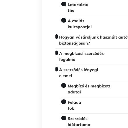
Letartózta
tás
A csalás
kulcspontjai
Hogyan vásároljunk használt autó
biztonságosan?
A megbízási szerződés
fogalma
A szerződés lényegi
elemei
Megbízó és megbízott
adatai
Felada
tok
Szerződés
időtartama