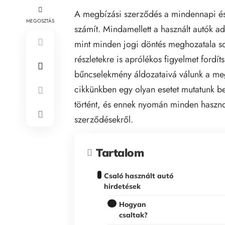
A megbízási szerződés a mindennapi és a
MEGOSZTÁS
számít. Mindamellett a használt autók a
mint minden jogi döntés meghozatala so
részletekre is aprólékos figyelmet fordí
bűncselekmény áldozataivá válunk a me
cikkünkben egy olyan esetet mutatunk be,
történt, és ennek nyomán minden haszn
szerződésekről.
Tartalom
Csaló használt autó
hirdetések
Hogyan
csaltak?