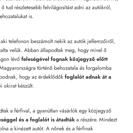
 ő tud részletesebb felvilágosítást adni az autókról,
ehozatalukat is.
t, aki telefonon beszámolt nekik az autók jellemzőiről,
rgyalta velük. Abban állapodtak meg, hogy mivel ő
ágon lévő
feleségével fognak közjegyző előtt
Magyarországra történő behozatala és forgalomba
apodnak, hogy az érdeklődők
foglalót adnak át a
 okirat készült.
ak a férfival, a gyanútlan vásárlók egy közjegyző
séggel és a foglalót is átadták
a részére. Mindezt
lna a kinézett autót. A nőnek és a férfinak