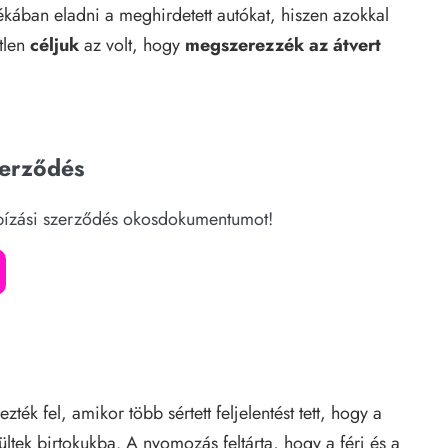
ékában eladni a meghirdetett autókat, hiszen azokkal
tlen
céljuk
az volt, hogy
megszerezzék az átvert
zerződés
bízási szerződés okosdokumentumot!
ték fel, amikor több sértett feljelentést tett, hogy a
ltek birtokukba. A nyomozás feltárta, hogy a férj és a