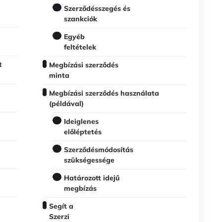
Szerződésszegés és
szankciók
Egyéb
feltételek
t
Megbízási szerződés
minta
Megbízási szerződés használata
(példával)
Ideiglenes
előléptetés
Szerződésmódosítás
szükségessége
Határozott idejű
megbízás
Segít a
Szerzi