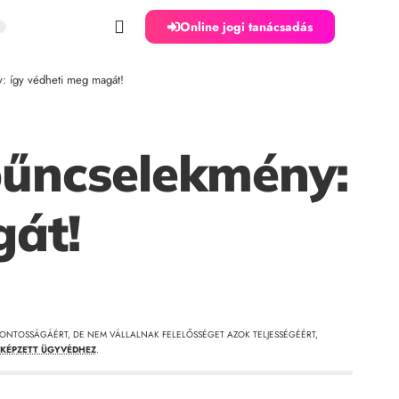
Online jogi tanácsadás
: így védheti meg magát!
bűncselekmény:
gát!
ONTOSSÁGÁÉRT, DE NEM VÁLLALNAK FELELŐSSÉGET AZOK TELJESSÉGÉÉRT,
KÉPZETT ÜGYVÉDHEZ
.