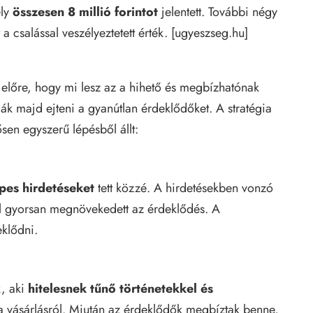
ely
összesen 8 millió forintot
jelentett. További négy
 a csalással veszélyeztetett érték. [
ugyeszseg.hu
]
 előre, hogy mi lesz az a hihető és megbízhatónak
ják majd ejteni a gyanútlan érdeklődőket. A stratégia
en egyszerű lépésből állt:
pes hirdetéseket
tett közzé. A hirdetésekben vonzó
ől gyorsan megnövekedett az érdeklődés. A
eklődni.
k, aki
hitelesnek tűnő történetekkel és
 vásárlásról. Miután az érdeklődők megbíztak benne,