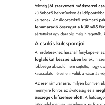
feleség
jól szervezett módszerrel cs
különböző helyszíneken és időpontokban
keltsenek. Az áldozatoktól származó
pé
fennmaradó összeget a különélő férj 
sértetteket egy darabig még hitegették,
A csalás kulcspontjai
A hirdetésekhez használt fényképeket az 
foglalókat készpénzben
kérték, hisze
többsége abszolút nem sejtette, hogy cs
kapcsolatot létesíteni velük a vásárlás 
Az eset rámutat arra, milyen könnyen ál
mennyire fontos az óvatosság és a
megf
összegek kifizetése előtt
. A hatóságo
bűncselekmények veszélyeire, és fokozot