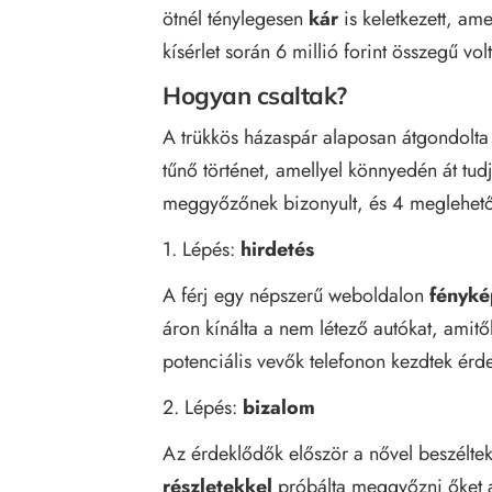
ötnél ténylegesen
kár
is keletkezett, am
kísérlet során 6 millió forint összegű volt
Hogyan csaltak?
A trükkös házaspár alaposan átgondolta
tűnő történet, amellyel könnyedén át tud
meggyőzőnek bizonyult, és 4 meglehetős
1. Lépés:
hirdetés
A férj egy népszerű weboldalon
fényké
áron kínálta a nem létező autókat, amit
potenciális vevők telefonon kezdtek érd
2. Lépés:
bizalom
Az érdeklődők először a nővel beszélte
részletekkel
próbálta meggyőzni őket a