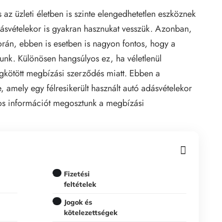
z üzleti életben is szinte elengedhetetlen eszköznek
dásvételekor is gyakran hasznukat vesszük. Azonban,
rán, ebben is esetben is nagyon fontos, hogy a
tsunk. Különösen hangsúlyos ez, ha véletlenül
gkötött
megbízási szerződés
miatt. Ebben a
 amely egy félresikerült használt autó adásvételekor
os információt megosztunk a megbízási
Fizetési
feltételek
Jogok és
kötelezettségek