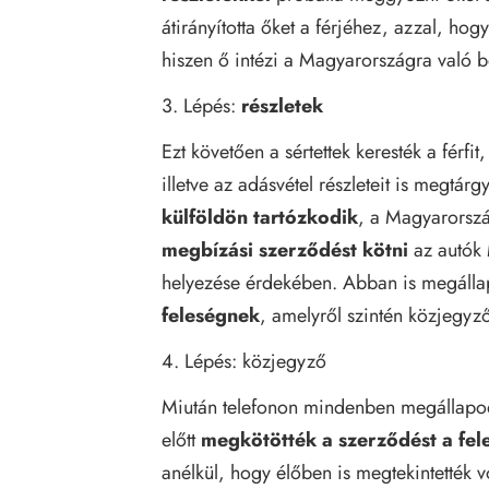
átirányította őket a férjéhez, azzal, hogy
hiszen ő intézi a Magyarországra való b
3. Lépés:
részletek
Ezt követően a sértettek keresték a férfi
illetve az adásvétel részleteit is megtá
külföldön tartózkodik
, a Magyarorsz
megbízási szerződést kötni
az autók 
helyezése érdekében. Abban is megáll
feleségnek
, amelyről szintén közjegyzői
4. Lépés: közjegyző
Miután telefonon mindenben megállapodt
előtt
megkötötték a szerződést a fele
anélkül, hogy élőben is megtekintették vo