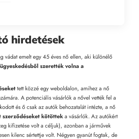
tó hirdetések
vádat emelt egy 45 éves nő ellen, aki különélő
ügyeskedésből szerették volna a
éseket
tett közzé egy weboldalon, amihez a nő
ámára. A potenciális vásárlók a nővel vették fel a
zkodott és ő csak az autók behozatalát intézte, a nő
t szerződéseket kötöttek
a vásárlók. Az autókért
eg kifizetése volt a céljuk), azonban a járművek
sen kilenc sértettje volt. Négyen gyanút fogtak, de