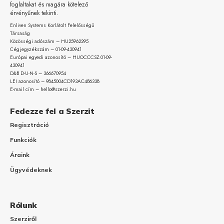
foglaltakat és magára kötelező
érvényűnek tekinti.
Enliven Systems Korlátolt Felelősségű
Társaság
Közösségi adószám – HU25962295
Cégjegyzékszám – 01-09-
430941
Európai egyedi azonosító – HUOCCCSZ.01-09-
430941
D&B D-U-N-S – 366670954
LEI azonosító – 9845004CD193AC4B6338
E-mail cím – hello@szerzi.hu
Fedezze fel a Szerzit
Regisztráció
Funkciók
Áraink
Ügyvédeknek
Rólunk
Szerziről