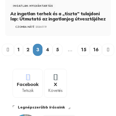
INGATLAN-NYILVÁNTARTÁS
Az ingatlan terhek és a „tiszta” tulajdoni
lap: Útmutató az ingatlanjog útvesztőjéhez
CZOMBA MÁTÉ
2026-01-19
1
2
3
4
5
…
15
16
Facebook
X
Tetszik
Követés
Legnépszerűbb írásaink