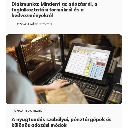
Diákmunka: Mindent az adózásról, a
foglalkoztatási formákról és a
kedvezményekről
CZOMBA MÁTÉ
2026-02-13
UNCATEGORIZED
A nyugtaadás szabályai, pénztárgépek és
különös adózási módok