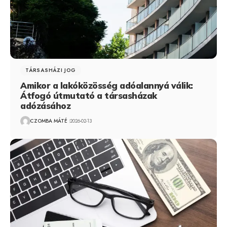
TÁRSASHÁZI JOG
Amikor a lakóközösség adóalannyá válik:
Átfogó útmutató a társasházak
adózásához
CZOMBA MÁTÉ
2026-02-13