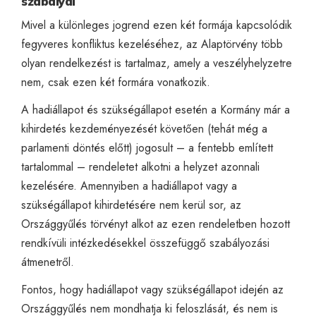
szabályai
Mivel a különleges jogrend ezen két formája kapcsolódik
fegyveres konfliktus kezeléséhez, az Alaptörvény több
olyan rendelkezést is tartalmaz, amely a veszélyhelyzetre
nem, csak ezen két formára vonatkozik.
A hadiállapot és szükségállapot esetén a Kormány már a
kihirdetés kezdeményezését követően (tehát még a
parlamenti döntés előtt) jogosult – a fentebb említett
tartalommal – rendeletet alkotni a helyzet azonnali
kezelésére. Amennyiben a hadiállapot vagy a
szükségállapot kihirdetésére nem kerül sor, az
Országgyűlés törvényt alkot az ezen rendeletben hozott
rendkívüli intézkedésekkel összefüggő szabályozási
átmenetről.
Fontos, hogy hadiállapot vagy szükségállapot idején az
Országgyűlés nem mondhatja ki feloszlását, és nem is