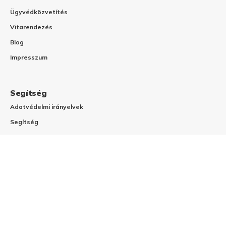
Ügyvédközvetítés
Vitarendezés
Blog
Impresszum
Segítség
Adatvédelmi irányelvek
Segítség
Fizetési Tájékoztató
Visszatérítés
Gyakran Ismételt Kérdések
Általános Szerződési Feltételek
Szerzi a jogi platform