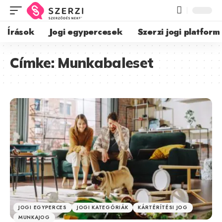
Írások
Jogi egypercesek
Szerzi jogi platform
Címke:
Munkabaleset
JOGI EGYPERCES
JOGI KATEGÓRIÁK
KÁRTÉRÍTÉSI JOG
MUNKAJOG