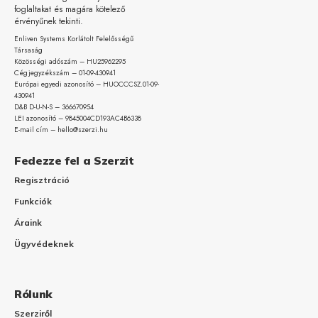
foglaltakat és magára kötelező
érvényűnek tekinti.
Enliven Systems Korlátolt Felelősségű
Társaság
Közösségi adószám – HU25962295
Cégjegyzékszám – 01-09-
430941
Európai egyedi azonosító – HUOCCCSZ.01-09-
430941
D&B D-U-N-S – 366670954
LEI azonosító – 9845004CD193AC4B6338
E-mail cím – hello@szerzi.hu
Fedezze fel a Szerzit
Regisztráció
Funkciók
Áraink
Ügyvédeknek
Rólunk
Szerziről