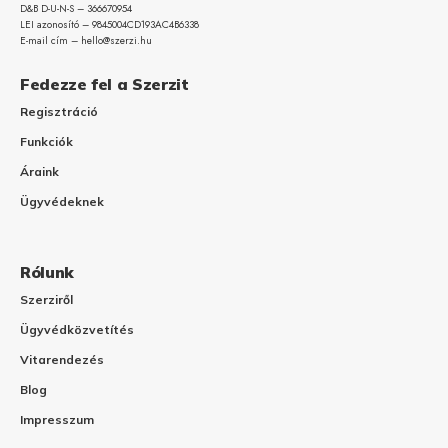
D&B D-U-N-S – 366670954
LEI azonosító – 9845004CD193AC4B6338
E-mail cím – hello@szerzi.hu
Fedezze fel a Szerzit
Regisztráció
Funkciók
Áraink
Ügyvédeknek
Rólunk
Szerziről
Ügyvédközvetítés
Vitarendezés
Blog
Impresszum