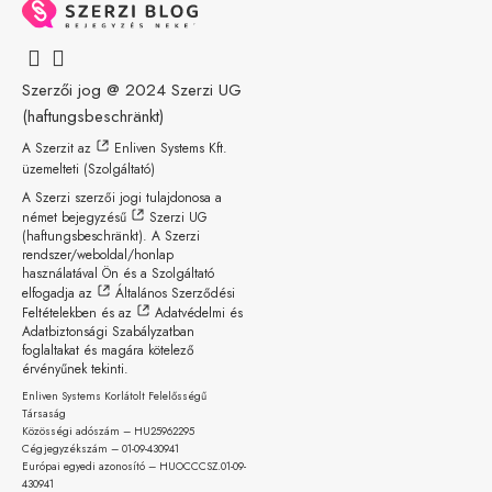
Szerzői jog @ 2024
Szerzi UG
(haftungsbeschränkt)
A Szerzit az
Enliven Systems Kft.
üzemelteti (Szolgáltató)
A Szerzi szerzői jogi tulajdonosa a
német bejegyzésű
Szerzi UG
(haftungsbeschränkt)
. A Szerzi
rendszer/weboldal/honlap
használatával Ön és a Szolgáltató
elfogadja az
Általános Szerződési
Feltételekben
és az
Adatvédelmi és
Adatbiztonsági Szabályzatban
foglaltakat és magára kötelező
érvényűnek tekinti.
Enliven Systems Korlátolt Felelősségű
Társaság
Közösségi adószám – HU25962295
Cégjegyzékszám – 01-09-
430941
Európai egyedi azonosító – HUOCCCSZ.01-09-
430941