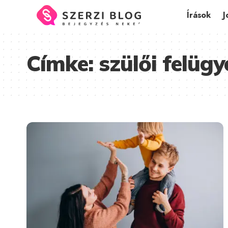
Írások
J
Címke:
szülői felügy