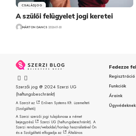
CSALÁDJOG
A szülői felügyelet jogi keretei
MÁRTON DANCS
2026-01-30
Fedezze fel
Regisztráció
Szerzői jog @ 2024
Szerzi UG
Funkciók
(haftungsbeschränkt)
Áraink
A Szerzit az
Enliven Systems Kft.
üzemelteti
Ügyvédeknek
(Szolgáltató)
A Szerzi szerzői jogi tulajdonosa a német
bejegyzésű
Szerzi UG (haftungsbeschränkt)
. A
Szerzi rendszer/weboldal/honlap használatával Ön
és a Szolgáltató elfogadja az
Általános