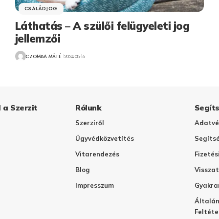
CSALÁDJOG
Láthatás – A szülői felügyeleti jog
jellemzői
CZOMBA MÁTÉ
2024-08-16
 a Szerzit
Rólunk
Segít
Szerziről
Adatvé
Ügyvédközvetítés
Segíts
Vitarendezés
Fizetés
Blog
Visszat
Impresszum
Gyakra
Általán
Feltéte