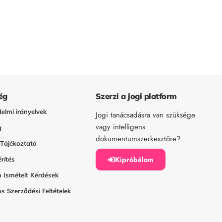
ég
Szerzi a jogi platform
elmi irányelvek
Jogi tanácsadásra van szüksége
vagy intelligens
g
dokumentumszerkesztőre?
 Tájékoztató
Kipróbálom
rítés
 Ismételt Kérdések
s Szerződési Feltételek