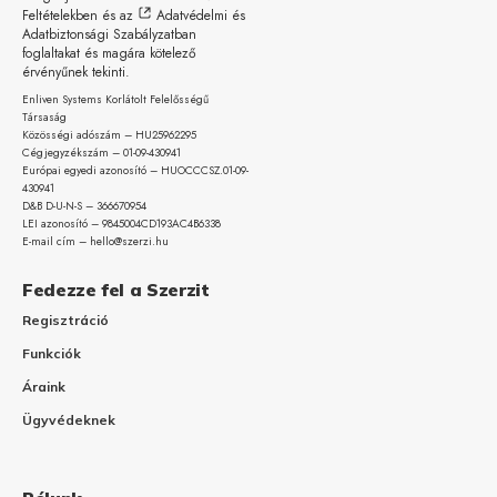
Feltételekben
és az
Adatvédelmi és
Adatbiztonsági Szabályzatban
foglaltakat és magára kötelező
érvényűnek tekinti.
Enliven Systems Korlátolt Felelősségű
Társaság
Közösségi adószám – HU25962295
Cégjegyzékszám – 01-09-
430941
Európai egyedi azonosító – HUOCCCSZ.01-09-
430941
D&B D-U-N-S – 366670954
LEI azonosító – 9845004CD193AC4B6338
E-mail cím – hello@szerzi.hu
Fedezze fel a Szerzit
Regisztráció
Funkciók
Áraink
Ügyvédeknek