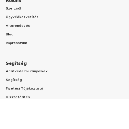
Rólunk
Szerziről
Ügyvédközvetítés
Vitarendezés
Blog
Impresszum
Segítség
Adatvédelmi irányelvek
Segítség
Fizetési Tájékoztató
Visszatérítés
Gyakran Ismételt Kérdések
Általános Szerződési Feltételek
Szerzi a jogi platform