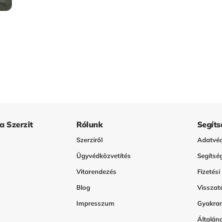
 a Szerzit
Rólunk
Segíts
Szerziről
Adatvéd
Ügyvédközvetítés
Segítsé
Vitarendezés
Fizetési
Blog
Visszaté
Impresszum
Gyakran
Általáno