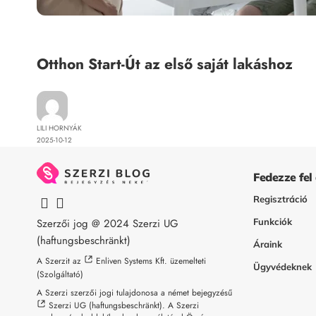
Tulajdonjog
Otthon Start-Út az első saját lakáshoz
LILI HORNYÁK
2025-10-12
Fedezze fel
Regisztráció
Szerzői jog @ 2024
Szerzi UG
Funkciók
(haftungsbeschränkt)
Áraink
A Szerzit az
Enliven Systems Kft.
üzemelteti
Ügyvédeknek
(Szolgáltató)
A Szerzi szerzői jogi tulajdonosa a német bejegyzésű
Szerzi UG (haftungsbeschränkt)
. A Szerzi