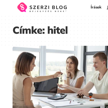
Írások
Címke:
hitel