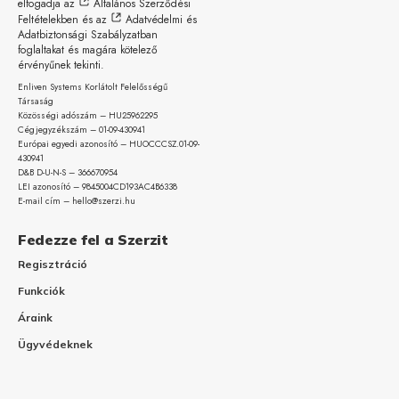
elfogadja az
Általános Szerződési
Feltételekben
és az
Adatvédelmi és
Adatbiztonsági Szabályzatban
foglaltakat és magára kötelező
érvényűnek tekinti.
Enliven Systems Korlátolt Felelősségű
Társaság
Közösségi adószám – HU25962295
Cégjegyzékszám – 01-09-
430941
Európai egyedi azonosító – HUOCCCSZ.01-09-
430941
D&B D-U-N-S – 366670954
LEI azonosító – 9845004CD193AC4B6338
E-mail cím – hello@szerzi.hu
Fedezze fel a Szerzit
Regisztráció
Funkciók
Áraink
Ügyvédeknek