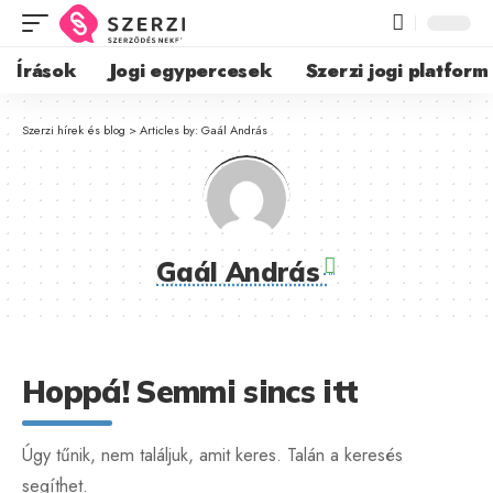
Írások
Jogi egypercesek
Szerzi jogi platform
Szerzi hírek és blog
>
Articles by: Gaál András
Gaál András
Hoppá! Semmi sincs itt
Úgy tűnik, nem találjuk, amit keres. Talán a keresés
segíthet.