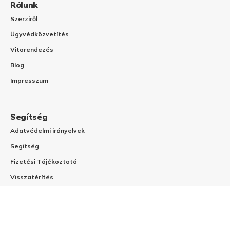
Rólunk
Szerziről
Ügyvédközvetítés
Vitarendezés
Blog
Impresszum
Segítség
Adatvédelmi irányelvek
Segítség
Fizetési Tájékoztató
Visszatérítés
Gyakran Ismételt Kérdések
Általános Szerződési Feltételek